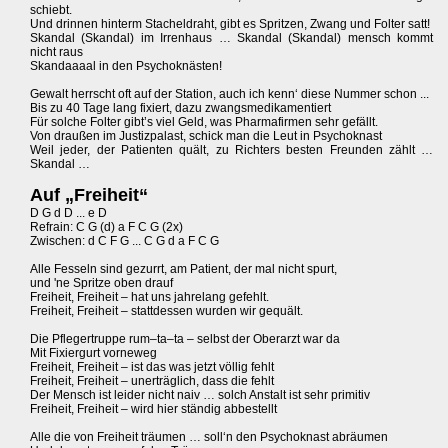
schiebt.
Und drinnen hinterm Stacheldraht, gibt es Spritzen, Zwang und Folter satt!
Skandal (Skandal) im Irrenhaus … Skandal (Skandal) mensch kommt
nicht raus
Skandaaaal in den Psychoknästen!
Gewalt herrscht oft auf der Station, auch ich kenn‘ diese Nummer schon ...
Bis zu 40 Tage lang fixiert, dazu zwangsmedikamentiert
Für solche Folter gibt’s viel Geld, was Pharmafirmen sehr gefällt.
Von draußen im Justizpalast, schick man die Leut in Psychoknast
Weil jeder, der Patienten quält, zu Richters besten Freunden zählt …
Skandal …
Auf „Freiheit“
D G d D ... e D
Refrain: C G (d) a F C G (2x)
Zwischen: d C F G ... C G d a F C G
Alle Fesseln sind gezurrt, am Patient, der mal nicht spurt,
und 'ne Spritze oben drauf
Freiheit, Freiheit – hat uns jahrelang gefehlt.
Freiheit, Freiheit – stattdessen wurden wir gequält.
Die Pflegertruppe rum–ta–ta – selbst der Oberarzt war da
Mit Fixiergurt vorneweg
Freiheit, Freiheit – ist das was jetzt völlig fehlt
Freiheit, Freiheit – unerträglich, dass die fehlt
Der Mensch ist leider nicht naiv … solch Anstalt ist sehr primitiv
Freiheit, Freiheit – wird hier ständig abbestellt
Alle die von Freiheit träumen … soll‘n den Psychoknast abräumen