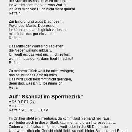
die Krankheitseinsicht würd mir fehl’n.
Ihr werdet noch merken, was Wut ist,
ich lass mich von Euch nicht mehr quäl’n!
Refrain:
Zur Einordnung gibt's Diagnosen:
Psychose, Manie, Depression;
Ihr könntet die auch gleich verlosen;
mit mir hat das gar nix zu tun!
Refrain:
Das Mittel der Wahl sind Tabletten,
die Nebenwirkung inklusiv,
Ich weiß es, das wird mich nicht retten;
wenn Ihr das denkt, dann liegt Ihr schief!
Refrain:
Zu meinem Glück wollt Ihr mich zwingen;
das sei nur das Beste für mich.
Das wird Euch bestimmt nicht gelingen,
denn das, was ich tu, bestimm ich!
Refrain:
Auf "Skandal im Sperrbezirk"
A D6 D E E7 (2x)
A H7 E E
Refrain: A ... D6 ... E E7 A
Im Ort hier steht ein Irrenhaus, da kommt fast niemand heil raus,
weil leider auch in dieser Stadt, kaum jemand dran Interesse hat. ...
Zudem wird oft falsch informiert, weil jeder in die BILD nur stiert.
Und wenn dich ein Gericht nicht liebt, schnell hinter Schloss und Riegel