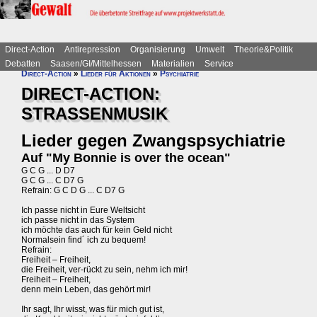
Direct-Action
Antirepression
Organisierung
Umwelt
Theorie&Politik
Debatten
Saasen/GI/Mittelhessen
Materialien
Service
Direct-Action
»
Lieder für Aktionen
»
Psychiatrie
DIRECT-ACTION:
STRASSENMUSIK
Lieder gegen Zwangspsychiatrie
Auf "My Bonnie is over the ocean"
G C G ... D D7
G C G ... C D7 G
Refrain: G C D G ... C D7 G
Ich passe nicht in Eure Weltsicht
ich passe nicht in das System
ich möchte das auch für kein Geld nicht
Normalsein find´ ich zu bequem!
Refrain:
Freiheit – Freiheit,
die Freiheit, ver-rückt zu sein, nehm ich mir!
Freiheit – Freiheit,
denn mein Leben, das gehört mir!
Ihr sagt, Ihr wisst, was für mich gut ist,