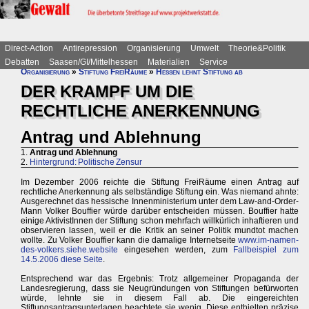
Direct-Action
Antirepression
Organisierung
Umwelt
Theorie&Politik
Debatten
Saasen/GI/Mittelhessen
Materialien
Service
Organisierung
»
Stiftung FreiRäume
»
Hessen lehnt Stiftung ab
DER KRAMPF UM DIE
RECHTLICHE ANERKENNUNG
Antrag und Ablehnung
1.
Antrag und Ablehnung
2.
Hintergrund: Politische Zensur
Im Dezember 2006 reichte die Stiftung FreiRäume einen Antrag auf
rechtliche Anerkennung als selbständige Stiftung ein. Was niemand ahnte:
Ausgerechnet das hessische Innenministerium unter dem Law-and-Order-
Mann Volker Bouffier würde darüber entscheiden müssen. Bouffier hatte
einige AktivistInnen der Stiftung schon mehrfach willkürlich inhaftieren und
observieren lassen, weil er die Kritik an seiner Politik mundtot machen
wollte. Zu Volker Bouffier kann die damalige Internetseite
www.im-namen-
des-volkers.siehe.website
eingesehen werden, zum
Fallbeispiel zum
14.5.2006 diese Seite
.
Entsprechend war das Ergebnis: Trotz allgemeiner Propaganda der
Landesregierung, dass sie Neugründungen von Stiftungen befürworten
würde, lehnte sie in diesem Fall ab. Die eingereichten
Stiftungsantragsunterlagen beachtete sie wenig. Diese enthielten präzise