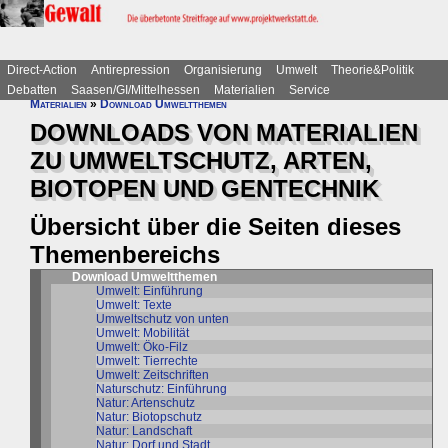
Direct-Action
Antirepression
Organisierung
Umwelt
Theorie&Politik
Debatten
Saasen/GI/Mittelhessen
Materialien
Service
Materialien
»
Download Umweltthemen
DOWNLOADS VON MATERIALIEN
ZU UMWELTSCHUTZ, ARTEN,
BIOTOPEN UND GENTECHNIK
Übersicht über die Seiten dieses
Themenbereichs
Download Umweltthemen
Umwelt: Einführung
Umwelt: Texte
Umweltschutz von unten
Umwelt: Mobilität
Umwelt: Öko-Filz
Umwelt: Tierrechte
Umwelt: Zeitschriften
Naturschutz: Einführung
Natur: Artenschutz
Natur: Biotopschutz
Natur: Landschaft
Natur: Dorf und Stadt