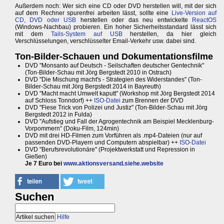
Außerdem noch: Wer sich eine CD oder DVD herstellen will, mit der sich
auf dem Rechner spurenfrei arbeiten lässt, sollte eine
Live-Version auf
CD, DVD oder USB
herstellen oder das neu entwickelte
ReactOS
(Windows-Nachbau) probieren. Ein hoher Sicherheitsstandard lässt sich
mit dem
Tails-System auf USB
herstellen, da hier gleich
Verschlüsselungen, verschlüsselter Email-Verkehr usw. dabei sind.
Ton-Bilder-Schauen und Dokumentationsfilme
DVD "Monsanto auf Deutsch - Seilschaften deutscher Gentechnik"
(Ton-Bilder-Schau mit Jörg Bergstedt 2010 in Ostrach)
DVD "Die Mischung macht's - Strategien des Widerstandes" (Ton-
Bilder-Schau mit Jörg Bergstedt 2014 in Bayreuth)
DVD "Macht macht Umwelt kaputt" (Workshop mit Jörg Bergstedt 2014
auf Schloss Tonndorf) ++
ISO-Datei
zum Brennen der DVD
DVD "Fiese Trick von Polizei und Justiz" (Ton-Bilder-Schau mit Jörg
Bergstedt 2012 in Fulda)
DVD "Aufstieg und Fall der Agrogentechnik am Beispiel Mecklenburg-
Vorpommern" (Doku-Film, 124min)
DVD mit drei HD-Filmen zum Vorführen als .mp4-Dateien (nur auf
passenden DVD-Playern und Computern abspielbar) ++
ISO-Datei
DVD "Berufsrevolutionäre" (Projektwerkstatt und Repression in
Gießen)
Je 7 Euro bei
www.aktionsversand.siehe.website
Suchen
Hilfe