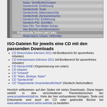
Natur: Veröffentlichungen
Gentechnik: Einführung
Gentechnik: Texte
Gentechnik: Aktionsberichte
Gentechnik: Zensurversuche
Gentech-Filz: Einführung
Gentech-Filz: Schriften
Gen-Filz: Ton-Bilder-Schau
Alle Bücher und Broschüren
Ergänzende Seiten und Links
Widerstand, Utopie, Hilfsmittel
ISO-Dateien für jeweils eine CD mit den
passenden Downloads
CD Direct Action
(
Version 2011
mit Bootbereich für spurenfreies
Arbeiten)
CD Antirepression
(
Version 2011
mit Bootbereich für spurenfreies
Arbeiten)
CD HierarchNIE!
(Organisierung von unten)
CD Utopien
CD "Umwelt"
CD "Arten, Biotope, Natur"
CD "Gentechnik"
CD "Organisierte Unverantwortlichkeit"
(Gentech-Seilschaften)
Herzlich willkommen auf den Seiten mit vielen Downloads. Diese liegen
verteilt in den verschiedenen Themenbereichen der
www.projektwerkstatt.de
. Viele der hier vorhandenen Vorlagen, Texte und
Dokumente sind auch als CD oder gedruckte Bücher bei
www.aktionsversand.siehe.website
zu bestellen.