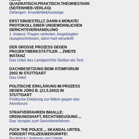
QUADRATISCH.PRAKTISCH.THEORIESTARK
(SEITENHIEB-VERLAG)
Gefangen: Knastkritik&Auswege
ERST EINGESTELLT, DANN 6 MONATE!
PROTOKOLL EINER UNGEWÖHNLICHEN
GERICHTSVERHANDLUNG
1. Instanz: Fragen verboten, Angeklagten
rausgeschmissen, dann hart verurteilt!
DER GROSSE PROZESS GEGEN
PROJEKTWERKSTÄTTLER ... ZWEITE
INSTANZ
Das Urteil des Landgerichts Gießen als Text
DACHBESETZUNG BEIM ATOMFORUM
2002 IN STUTTGART
Das Urteil
POLITISCHE ERKLÄRUNG IM PROZESS
GEGEN JÖRG B. (21.5.2002) IN
STUTTGART
Politische Erklärung zur Aktion gegen das
Atomforum
STRAFVERFAHREN INHALLE:
ORDNUNGSHAFT, RECHTSBEUGUNG ...
Das Vorspiel zum Gerichtsverfahren ...
FUCK THE POLICE ... SKANDAL-URTEIL
FÖRDERT POLIZEIÜBERGRIFFE!
Rückblick I: Anklage und Urteile