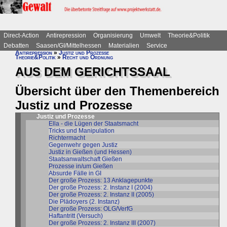
Direct-Action
Antirepression
Organisierung
Umwelt
Theorie&Politik
Debatten
Saasen/GI/Mittelhessen
Materialien
Service
Antirepression
»
Justiz und Prozesse
Theorie&Politik
»
Recht und Ordnung
AUS DEM GERICHTSSAAL
Übersicht über den Themenbereich
Justiz und Prozesse
Justiz und Prozesse
Ella - die Lügen der Staatsmacht
Tricks und Manipulation
Richtermacht
Gegenwehr gegen Justiz
Justiz in Gießen (und Hessen)
Staatsanwaltschaft Gießen
Prozesse in/um Gießen
Absurde Fälle in GI
Der große Prozess: 13 Anklagepunkte
Der große Prozess: 2. Instanz I (2004)
Der große Prozess: 2. Instanz II (2005)
Die Plädoyers (2. Instanz)
Der große Prozess: OLG/VerfG
Haftantritt (Versuch)
Der große Prozess: 2. Instanz III (2007)