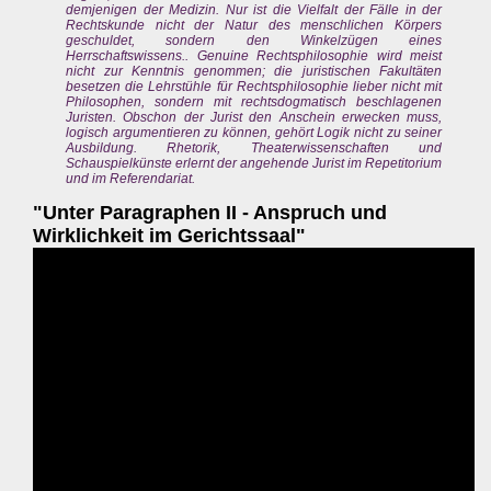
demjenigen der Medizin. Nur ist die Vielfalt der Fälle in der
Rechtskunde nicht der Natur des menschlichen Körpers
geschuldet, sondern den Winkelzügen eines
Herrschaftswissens.. Genuine Rechtsphilosophie wird meist
nicht zur Kenntnis genommen; die juristischen Fakultäten
besetzen die Lehrstühle für Rechtsphilosophie lieber nicht mit
Philosophen, sondern mit rechtsdogmatisch beschlagenen
Juristen. Obschon der Jurist den Anschein erwecken muss,
logisch argumentieren zu können, gehört Logik nicht zu seiner
Ausbildung. Rhetorik, Theaterwissenschaften und
Schauspielkünste erlernt der angehende Jurist im Repetitorium
und im Referendariat.
"Unter Paragraphen II - Anspruch und
Wirklichkeit im Gerichtssaal"