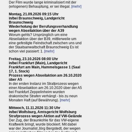
Der Film wurde lange kriminalisiert mit der
(erlogenen) Behauptung, er sei illegal.
[mehr]
Montag, 21.09.2026 09:15 Uhr
in/bei Braunschweig, Landgericht
Braunschweig
Wiederholung der Berufungsverhandlung
wegen Abseilaktion über der A39
Worum gehts? Ursprünglich um eine
Abseilaktion über der B39, mittlerweile um
eine gefestigte Feindschaft zwischen uns und
der Staatsanwaltschaft Braunschweig Es ist
schon viel passiert: 1.
[mehr]
Freitag, 23.10.2026 08:00 Uhr
in/bei Frankfurt (Main), Landgericht
Frankfurt am Main, Hammelsgasse 1 (Saal
17, 1. Stock)
Prozess wegen Abseilaktion am 26.10.2020
über A5
In der ersten Instanz im Strafprozess wegen
einer Abseilaktion am 26.10.2020 über der A5
bei Frankfurt Zeppelinheim wurden
drakonische Strafen verhängt - bis zu neun
Monaten Haft (auf Bewährung).
[mehr]
Mittwoch, 11.11.2026 11:30 Uhr
in/bei Wolfsburg, Amtsgericht Wolfsburg
Strafprozess wegen Aktion auf VW-Gelände
Der Zug, der Braunkohle für das VW-eigene
Kraftwerk bringt, wurde blockiert. Mit dabei
war der Journalist Jörg Bergstedt, der wegen