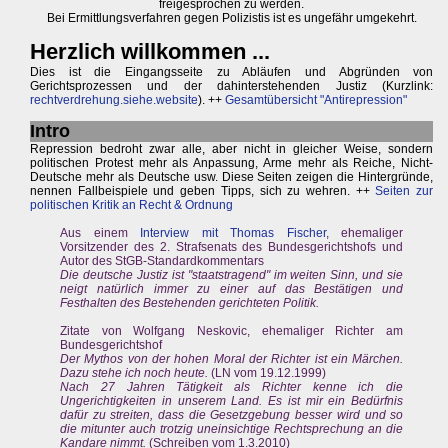
freigesprochen zu werden.
Bei Ermittlungsverfahren gegen Polizistis ist es ungefähr umgekehrt.
Herzlich willkommen ...
Dies ist die Eingangsseite zu Abläufen und Abgründen von
Gerichtsprozessen und der dahinterstehenden Justiz (Kurzlink:
rechtverdrehung.siehe.website
). ++
Gesamtübersicht "Antirepression"
Intro
Repression bedroht zwar alle, aber nicht in gleicher Weise, sondern
politischen Protest mehr als Anpassung, Arme mehr als Reiche, Nicht-
Deutsche mehr als Deutsche usw. Diese Seiten zeigen die Hintergründe,
nennen Fallbeispiele und geben Tipps, sich zu wehren. ++
Seiten zur
politischen Kritik an Recht & Ordnung
Aus einem
Interview mit Thomas Fischer
, ehemaliger
Vorsitzender des 2. Strafsenats des Bundesgerichtshofs und
Autor des StGB-Standardkommentars
Die deutsche Justiz ist "staatstragend" im weiten Sinn, und sie
neigt natürlich immer zu einer auf das Bestätigen und
Festhalten des Bestehenden gerichteten Politik.
Zitate von Wolfgang Neskovic, ehemaliger Richter am
Bundesgerichtshof
Der Mythos von der hohen Moral der Richter ist ein Märchen.
Dazu stehe ich noch heute.
(LN vom 19.12.1999)
Nach 27 Jahren Tätigkeit als Richter kenne ich die
Ungerichtigkeiten in unserem Land. Es ist mir ein Bedürfnis
dafür zu streiten, dass die Gesetzgebung besser wird und so
die mitunter auch trotzig uneinsichtige Rechtsprechung an die
Kandare nimmt.
(Schreiben vom 1.3.2010)