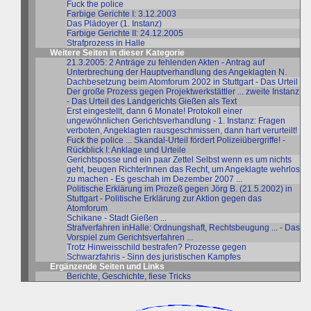
Fuck the police
Farbige Gerichte I: 3.12.2003
Das Plädoyer (1. Instanz)
Farbige Gerichte II: 24.12.2005
Strafprozess in Halle
Weitere Seiten in dieser Kategorie
21.3.2005: 2 Anträge zu fehlenden Akten - Antrag auf
Unterbrechung der Hauptverhandlung des Angeklagten N.
Dachbesetzung beim Atomforum 2002 in Stuttgart - Das Urteil
Der große Prozess gegen Projektwerkstättler ... zweite Instanz
- Das Urteil des Landgerichts Gießen als Text
Erst eingestellt, dann 6 Monate! Protokoll einer
ungewöhnlichen Gerichtsverhandlung - 1. Instanz: Fragen
verboten, Angeklagten rausgeschmissen, dann hart verurteilt!
Fuck the police ... Skandal-Urteil fördert Polizeiübergriffe! -
Rückblick I: Anklage und Urteile
Gerichtsposse und ein paar Zettel Selbst wenn es um nichts
geht, beugen RichterInnen das Recht, um Angeklagte wehrlos
zu machen - Es geschah im Dezember 2007 ...
Politische Erklärung im Prozeß gegen Jörg B. (21.5.2002) in
Stuttgart - Politische Erklärung zur Aktion gegen das
Atomforum
Schikane - Stadt Gießen ...
Strafverfahren inHalle: Ordnungshaft, Rechtsbeugung ... - Das
Vorspiel zum Gerichtsverfahren ...
Trotz Hinweisschild bestrafen? Prozesse gegen
Schwarzfahris - Sinn des juristischen Kampfes
Ergänzende Seiten und Links
Berichte, Geschichte, fiese Tricks