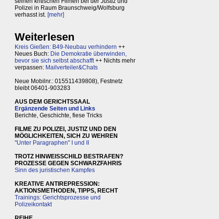
seinen kritischen Filmen bei der Justiz und
Polizei in Raum Braunschweig/Wolfsburg
verhasst ist.
[mehr]
Weiterlesen
Kreis Gießen: B49-Neubau verhindern
++
Neues Buch:
Die Demokratie überwinden,
bevor sie sich selbst abschafft
++ Nichts mehr
verpassen:
Mailverteiler&Chats
Neue Mobilnr.: 015511439808), Festnetz
bleibt 06401-903283
AUS DEM GERICHTSSAAL
Ergänzende Seiten und Links
Berichte, Geschichte, fiese Tricks
FILME ZU POLIZEI, JUSTIZ UND DEN
MÖGLICHKEITEN, SICH ZU WEHREN
"Unter Paragraphen" I und II
TROTZ HINWEISSCHILD BESTRAFEN?
PROZESSE GEGEN SCHWARZFAHRIS
Sinn des juristischen Kampfes
KREATIVE ANTIREPRESSION:
AKTIONSMETHODEN, TIPPS, RECHT
Trainings: Gerichtsprozesse und
Polizeikontakt
REIHE