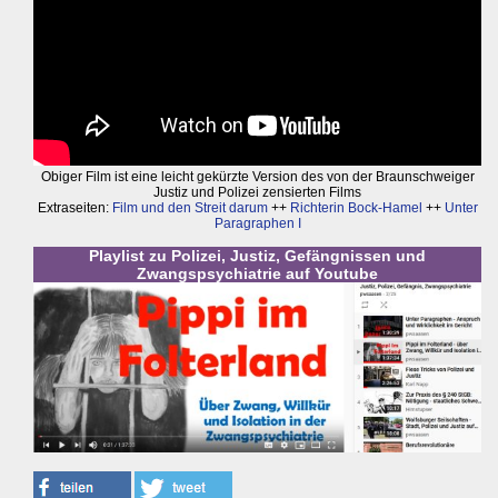
Obiger Film ist eine leicht gekürzte Version des von der Braunschweiger
Justiz und Polizei zensierten Films
Extraseiten:
Film und den Streit darum
++
Richterin Bock-Hamel
++
Unter
Paragraphen I
Playlist zu Polizei, Justiz, Gefängnissen und
Zwangspsychiatrie auf Youtube