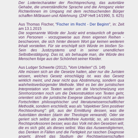
Der Lotteriecharakter der Rechtsprechung, das autoritäre
Gehabe, die unverständliche Sprache und die Arroganz vieler
Richterlinnen im Umgang mit dem rechtsuchenden Bürger
schaffen Mißtrauen und Ablehnung.
(ZAP Heft 14/1990, S. 625)
Aus Thomas Fischer, "
Fischer im Recht - Der Beginn
", in: Zeit
am 13.1.2015
Die sogenannte Würde der Justiz wird erstaunlich oft gerade
von Personen - vorzugsweise aus ihren eigenen Reihen -
beschworen, die sich hinter diesem Wort gar keinen weiteren
Inhalt vorstellen. Für sie erschöpft sich Würde im bloßen So-
Sein des Justizsystems und in seiner unendlichen
Selbstbestätigung. Das ist, als behaupte man, die Würde des
Menschen folge aus der Schönheit seiner Kleider.
Aus Ludger Schwerte (2012), "Vom Urteilen" (S. 14f)
Alle müssen sich an die Gesetze halten, aber nur die Juristen
wissen, welches Gesetz einschlägig ist. was das Gesetz
wirklich meint, und zwar nicht qua Abstimmung, sondern qua
wahrheitsverbürgender Methode. Weil es bei der juristischen
Interpretation von Texten weder um die Verschmelzung von
Sinnhorizonten noch um die Dekonstruktion von Texten geht,
orientiert sich die juristische Exegese überhaupt nicht an den
Fortschritten philosophischer und literaturwissenschaftlicher
Methodik, sondern erschließt, was als "objektiver Sinn positiver
Rechtsordnung": gilt, aus der Ermittlung dessen, was die
Autoritäten denken (darin der Theologie verwandt). Oder sie
geriert sich selbst als zweifelsfreie Autorität, so, als wüssten
Rechtsprofessoren besser, was das Volk mit den Gesetzen will,
die es sich gibt, als dieses selbst. Was das Auswendiglernen,
das Denken in Fällen und die Fertigkeit zur raschen Diagnose
angeht, ähnelt das Studium der Rechtswissenschaften