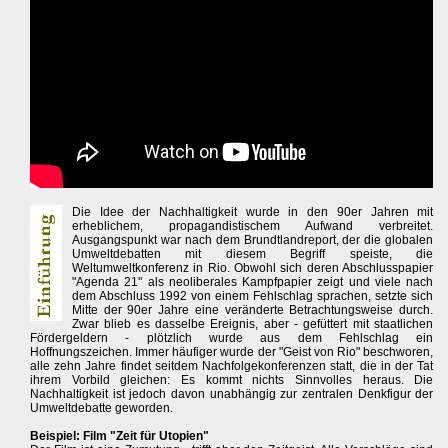
Die Idee der Nachhaltigkeit wurde in den 90er Jahren mit
erheblichem, propagandistischem Aufwand verbreitet.
Ausgangspunkt war nach dem Brundtlandreport, der die globalen
Umweltdebatten mit diesem Begriff speiste, die
Weltumweltkonferenz in Rio. Obwohl sich deren Abschlusspapier
"Agenda 21" als neoliberales Kampfpapier zeigt und viele nach
dem Abschluss 1992 von einem Fehlschlag sprachen, setzte sich
Mitte der 90er Jahre eine veränderte Betrachtungsweise durch.
Zwar blieb es dasselbe Ereignis, aber - gefüttert mit staatlichen
Fördergeldern - plötzlich wurde aus dem Fehlschlag ein
Hoffnungszeichen. Immer häufiger wurde der "Geist von Rio" beschworen,
alle zehn Jahre findet seitdem Nachfolgekonferenzen statt, die in der Tat
ihrem Vorbild gleichen: Es kommt nichts Sinnvolles heraus. Die
Nachhaltigkeit ist jedoch davon unabhängig zur zentralen Denkfigur der
Umweltdebatte geworden.
Beispiel: Film "Zeit für Utopien"