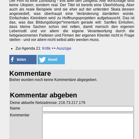
Der Film ist eine Zumutung - trifft aber den Zeitgeist. Alle Vorschläge sind
keine Utopien, sondern real. Der Titel ist bereits eine Überhöhung. Aber
auch als reale Beispiele sind sie eher auf der untersten Skala dessen
angesiedelt, was überhaupt eine Veränderung darstellen würde.
Einfachstes Kleinklein wird zu Hoffnungsprojekten aufgebauscht. Das ist
das, was das Bildungsbürger*innentum gerade will: Sanftes Einlullen,
dass kleine Sachen schon viel retten, damit mensch den eigenen
Lebensstil und vor allem die eigene Verantwortung durch die
liebgewonnenen Parteien und Firmen der eigenen Klientel nicht in Frage
stellen - und vor allem nicht selbst aktiv werden muss.
Zur Agenda 21:
Kritik
++
Auszüge
Kommentare
Bisher wurden noch keine Kommentare abgegeben.
Kommentar abgeben
Deine aktuelle Netzadresse: 216.73.217.179
Name
Kommentar