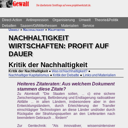
Direct-Action
Antirepression
Organisierung
Umwelt
Theorie&Politik
Debatten
Saasen/GI/Mittelhessen
Materialien
Service
Umwelt
»
Nachhaltigkeit
»
Hauptseiten
NACHHALTIGKEIT
WIRTSCHAFTEN: PROFIT AUF
DAUER
Kritik der Nachhaltigkeit
Kritik der Nachhaltigkeit
●
Was ist Nachhaltigkeit?
●
Nachhaltiger Kapitalismus
●
Kritik der Debatte
●
Links und Materialien
Heiteres Zitateraten: Aus welchem Dokument
stammen diese Zitate?
Zu Atomkraft: "Die Staaten sollen, ... c) eine sichere
Zwischenlagerung, Beförderung und Endlagerung radioaktiver
Abfälle ... in allen Ländern, insbesondere aber in den
Entwicklungsländern, durch Erleichterung der Transfer
einschlägiger Technologien an diese Länder und/oder durch
Rückgabe der Strahlungsquellen an den Lieferanten nach
beendetem Gebrauch ... fördern"
Zur Gentechnik: "Als innovativer, wissensintensiver