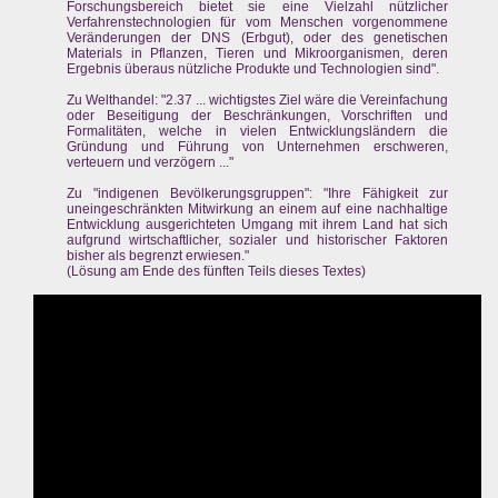
Forschungsbereich bietet sie eine Vielzahl nützlicher
Verfahrenstechnologien für vom Menschen vorgenommene
Veränderungen der DNS (Erbgut), oder des genetischen
Materials in Pflanzen, Tieren und Mikroorganismen, deren
Ergebnis überaus nützliche Produkte und Technologien sind".
Zu Welthandel: "2.37 ... wichtigstes Ziel wäre die Vereinfachung
oder Beseitigung der Beschränkungen, Vorschriften und
Formalitäten, welche in vielen Entwicklungsländern die
Gründung und Führung von Unternehmen erschweren,
verteuern und verzögern ..."
Zu "indigenen Bevölkerungsgruppen": "Ihre Fähigkeit zur
uneingeschränkten Mitwirkung an einem auf eine nachhaltige
Entwicklung ausgerichteten Umgang mit ihrem Land hat sich
aufgrund wirtschaftlicher, sozialer und historischer Faktoren
bisher als begrenzt erwiesen."
(Lösung am Ende des fünften Teils dieses Textes)