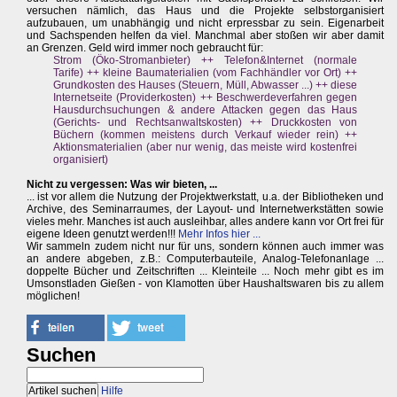
versuchen nämlich, das Haus und die Projekte selbstorganisiert
aufzubauen, um unabhängig und nicht erpressbar zu sein. Eigenarbeit
und Sachspenden helfen da viel. Manchmal aber stoßen wir aber damit
an Grenzen. Geld wird immer noch gebraucht für:
Strom (Öko-Stromanbieter) ++ Telefon&Internet (normale
Tarife) ++ kleine Baumaterialien (vom Fachhändler vor Ort) ++
Grundkosten des Hauses (Steuern, Müll, Abwasser ...) ++ diese
Internetseite (Providerkosten) ++ Beschwerdeverfahren gegen
Hausdurchsuchungen & andere Attacken gegen das Haus
(Gerichts- und Rechtsanwaltskosten) ++ Druckkosten von
Büchern (kommen meistens durch Verkauf wieder rein) ++
Aktionsmaterialien (aber nur wenig, das meiste wird kostenfrei
organisiert)
Nicht zu vergessen: Was wir bieten, ...
... ist vor allem die Nutzung der Projektwerkstatt, u.a. der Bibliotheken und
Archive, des Seminarraumes, der Layout- und Internetwerkstätten sowie
vieles mehr. Manches ist auch ausleihbar, alles andere kann vor Ort frei für
eigene Ideen genutzt werden!!!
Mehr Infos hier ...
Wir sammeln zudem nicht nur für uns, sondern können auch immer was
an andere abgeben, z.B.: Computerbauteile, Analog-Telefonanlage ...
doppelte Bücher und Zeitschriften ... Kleinteile ... Noch mehr gibt es im
Umsonstladen Gießen - von Klamotten über Haushaltswaren bis zu allem
möglichen!
Suchen
Hilfe