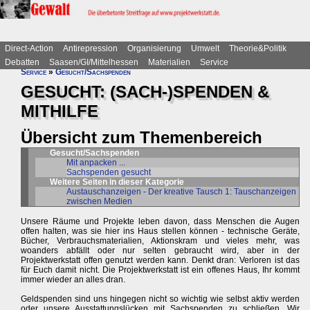
Direct-Action
Antirepression
Organisierung
Umwelt
Theorie&Politik
Debatten
Saasen/GI/Mittelhessen
Materialien
Service
Service
»
Gesucht/Sachspenden
GESUCHT: (SACH-)SPENDEN &
MITHILFE
Übersicht zum Themenbereich
Gesucht/Sachspenden
Mit anpacken ...
Sachspenden gesucht
Weitere Seiten in dieser Kategorie
Austauschanzeigen - Der kreative Tausch 1: Tauschanzeigen
zwischen Medien
Unsere Räume und Projekte leben davon, dass Menschen die Augen
offen halten, was sie hier ins Haus stellen können - technische Geräte,
Bücher, Verbrauchsmaterialien, Aktionskram und vieles mehr, was
woanders abfällt oder nur selten gebraucht wird, aber in der
Projektwerkstatt offen genutzt werden kann. Denkt dran: Verloren ist das
für Euch damit nicht. Die Projektwerkstatt ist ein offenes Haus, Ihr kommt
immer wieder an alles dran.
Geldspenden sind uns hingegen nicht so wichtig wie selbst aktiv werden
oder unsere Ausstattungslücken mit Sachspenden zu schließen. Wir