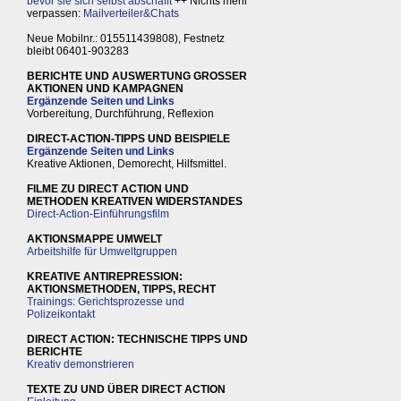
bevor sie sich selbst abschafft
++ Nichts mehr
verpassen:
Mailverteiler&Chats
Neue Mobilnr.: 015511439808), Festnetz
bleibt 06401-903283
BERICHTE UND AUSWERTUNG GROSSER
AKTIONEN UND KAMPAGNEN
Ergänzende Seiten und Links
Vorbereitung, Durchführung, Reflexion
DIRECT-ACTION-TIPPS UND BEISPIELE
Ergänzende Seiten und Links
Kreative Aktionen, Demorecht, Hilfsmittel.
FILME ZU DIRECT ACTION UND
METHODEN KREATIVEN WIDERSTANDES
Direct-Action-Einführungsfilm
AKTIONSMAPPE UMWELT
Arbeitshilfe für Umweltgruppen
KREATIVE ANTIREPRESSION:
AKTIONSMETHODEN, TIPPS, RECHT
Trainings: Gerichtsprozesse und
Polizeikontakt
DIRECT ACTION: TECHNISCHE TIPPS UND
BERICHTE
Kreativ demonstrieren
TEXTE ZU UND ÜBER DIRECT ACTION