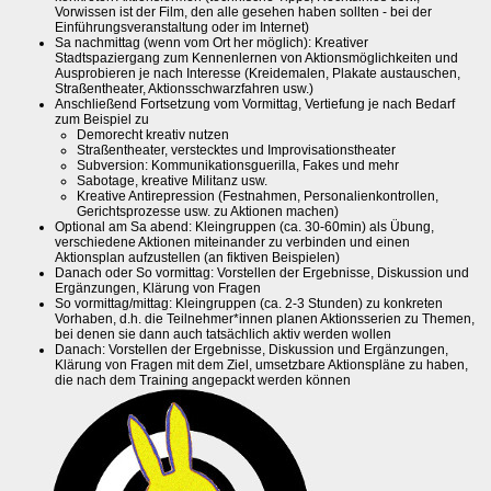
Vorwissen ist der Film, den alle gesehen haben sollten - bei der
Einführungsveranstaltung oder im Internet)
Sa nachmittag (wenn vom Ort her möglich): Kreativer
Stadtspaziergang zum Kennenlernen von Aktionsmöglichkeiten und
Ausprobieren je nach Interesse (Kreidemalen, Plakate austauschen,
Straßentheater, Aktionsschwarzfahren usw.)
Anschließend Fortsetzung vom Vormittag, Vertiefung je nach Bedarf
zum Beispiel zu
Demorecht kreativ nutzen
Straßentheater, verstecktes und Improvisationstheater
Subversion: Kommunikationsguerilla, Fakes und mehr
Sabotage, kreative Militanz usw.
Kreative Antirepression (Festnahmen, Personalienkontrollen,
Gerichtsprozesse usw. zu Aktionen machen)
Optional am Sa abend: Kleingruppen (ca. 30-60min) als Übung,
verschiedene Aktionen miteinander zu verbinden und einen
Aktionsplan aufzustellen (an fiktiven Beispielen)
Danach oder So vormittag: Vorstellen der Ergebnisse, Diskussion und
Ergänzungen, Klärung von Fragen
So vormittag/mittag: Kleingruppen (ca. 2-3 Stunden) zu konkreten
Vorhaben, d.h. die Teilnehmer*innen planen Aktionsserien zu Themen,
bei denen sie dann auch tatsächlich aktiv werden wollen
Danach: Vorstellen der Ergebnisse, Diskussion und Ergänzungen,
Klärung von Fragen mit dem Ziel, umsetzbare Aktionspläne zu haben,
die nach dem Training angepackt werden können