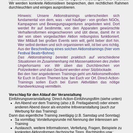
Wir werden konkrete Aktionsideen besprechen, den rechtlichen Rahmen
durchleuchten und einiges ausprobieren.
Hinweis: Unsere Aktionstrainings unterscheiden sich
fundamental von dem, was - viel häufiger - von großen NGOs,
Kampagnen und Bewegungsagenturen angeboten wird. Dort
werdet Ihr auf bestimmte, von den Apparaten gewünschte
Verhaltensformen eingeschworen und übt diese, damit ihr in
der von oben vorgedachten Aktion reibungslos funktioniert.
Wer Mitläufi bei großen Events sein will, geht lieber dort hin.
Wer selbst denken und sich organisieren will, ist bei uns richtig.
Aus der
Beschreibung eines solchen Aktionstrainings (hier vom
Festival Beats+Bohne)
Das Aktionstraining bereitet praktisch auf verschiedene
Situationen im Zusammenhang mit Massenaktionen des zivilen
Ungehorsams vor. Wir üben das Durchbrechen von
Polizeiketten und das Geräumt werden einer Sitzblockade.
Bei den hier angebotenen Trainings geht um Aktionsmethoden
für Euch in Euren Themen bzw. bei Euch vor Ort. Direct-Action-
Trainings sollen Euch bei Euren Aktivitäten das nötige
Handwerkszeug vermitteln.
Vorschlag für den Ablauf der Veranstaltung
Einführungsveranstaltung: Direct-Action-Einführungsfilm (siehe unten)
Am Abend vor dem Training (also z.B. Freitagabend) oder einem
anderen Abend davor als einzelne Infoveranstaltung (auch zur
Werbung für das Training)
Dann das eigentliche Training zweitägig (z.B. Samstag und Sonntag)
Sa vormittag: Vorstellungsrunde mit Nennung der Interessen am
Training
Austausch, weitere Informationen, Vertiefung, Fragen, Beispiele zu
konkreten Aktionsformen (technische Tipps, Rechtsinfos usw.;