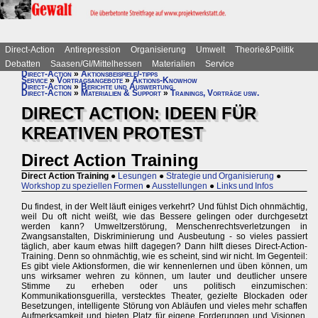
Direct-Action
Antirepression
Organisierung
Umwelt
Theorie&Politik
Debatten
Saasen/GI/Mittelhessen
Materialien
Service
Direct-Action
»
Aktionsbeispiele/-tipps
Service
»
Vortragsangebote
»
Aktions-Knowhow
Direct-Action
»
Berichte und Auswertung
Direct-Action
»
Materialien & Support
»
Trainings, Vorträge usw.
DIRECT ACTION: IDEEN FÜR
KREATIVEN PROTEST
Direct Action Training
Direct Action Training
●
Lesungen
●
Strategie und Organisierung
●
Workshop zu speziellen Formen
●
Ausstellungen
●
Links und Infos
Du findest, in der Welt läuft einiges verkehrt? Und fühlst Dich ohnmächtig,
weil Du oft nicht weißt, wie das Bessere gelingen oder durchgesetzt
werden kann? Umweltzerstörung, Menschenrechtsverletzungen in
Zwangsanstalten, Diskriminierung und Ausbeutung - so vieles passiert
täglich, aber kaum etwas hilft dagegen? Dann hilft dieses Direct-Action-
Training. Denn so ohnmächtig, wie es scheint, sind wir nicht. Im Gegenteil:
Es gibt viele Aktionsformen, die wir kennenlernen und üben können, um
uns wirksamer wehren zu können, um lauter und deutlicher unsere
Stimme zu erheben oder uns politisch einzumischen:
Kommunikationsguerilla, verstecktes Theater, gezielte Blockaden oder
Besetzungen, intelligente Störung von Abläufen und vieles mehr schaffen
Aufmerksamkeit und bieten Platz für eigene Forderungen und Visionen.