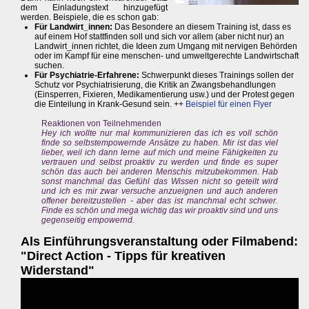
dem Einladungstext hinzugefügt
werden. Beispiele, die es schon gab:
Für Landwirt_innen:
Das Besondere an diesem Training ist, dass es
auf einem Hof stattfinden soll und sich vor allem (aber nicht nur) an
Landwirt_innen richtet, die Ideen zum Umgang mit nervigen Behörden
oder im Kampf für eine menschen- und umweltgerechte Landwirtschaft
suchen.
Für Psychiatrie-Erfahrene:
Schwerpunkt dieses Trainings sollen der
Schutz vor Psychiatrisierung, die Kritik an Zwangsbehandlungen
(Einsperren, Fixieren, Medikamentierung usw.) und der Protest gegen
die Einteilung in Krank-Gesund sein. ++
Beispiel für einen Flyer
Reaktionen von Teilnehmenden
Hey ich wollte nur mal kommunizieren das ich es voll schön
finde so selbstempowernde Ansätze zu haben. Mir ist das viel
lieber, weil ich dann lerne auf mich und meine Fähigkeiten zu
vertrauen und selbst proaktiv zu werden und finde es super
schön das auch bei anderen Menschis mitzubekommen. Hab
sonst manchmal das Gefühl das Wissen nicht so geteilt wird
und ich es mir zwar versuche anzueignen und auch anderen
offener bereitzustellen - aber das ist manchmal echt schwer.
Finde es schön und mega wichtig das wir proaktiv sind und uns
gegenseitig empowernd.
Als Einführungsveranstaltung oder Filmabend:
"Direct Action - Tipps für kreativen
Widerstand"