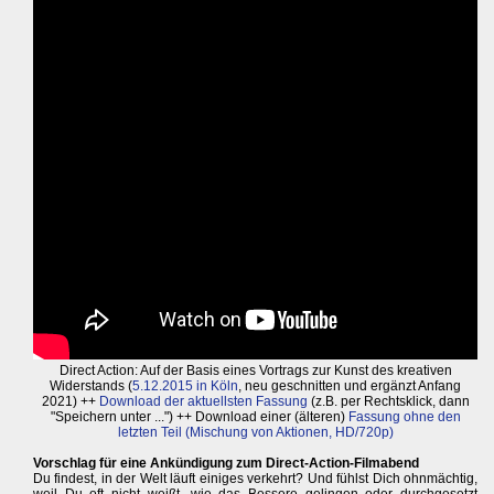
Direct Action: Auf der Basis eines Vortrags zur Kunst des kreativen
Widerstands (
5.12.2015 in Köln
, neu geschnitten und ergänzt Anfang
2021) ++
Download der aktuellsten Fassung
(z.B. per Rechtsklick, dann
"Speichern unter ...") ++ Download einer (älteren)
Fassung ohne den
letzten Teil (Mischung von Aktionen, HD/720p)
Vorschlag für eine Ankündigung zum Direct-Action-Filmabend
Du findest, in der Welt läuft einiges verkehrt? Und fühlst Dich ohnmächtig,