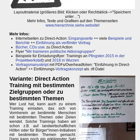
Layoutmaterial (größeres Bild: Klicken oder Rechtsklick-->"Speichern
unter ...")
Mehr Infos, Texte und Grafiken auf den Themenseiten
www.hierarchnie.siehe.website
!
Mehr Infos:
Internetseiten zu Direct-Action:
Eingangsseite
++ viele
Beispiele und
Berichte
++
Einführung als verfilmter Vortrag
Bücher, CDs usw.
zu Direct Action
Flyer "
Wir trainieren politische Aktionsgruppen
"
Beispiele für Einladungsflyer: Trainings an
Pfingsten 2015 in der
Projektwerkstatt
) und
2018 in Wurzen
Vortragsmanuskript
mit PDFs/Overheadfolien: "Einführung in Direct-
Action" ++ Einführungs-
Vortragskonzept
als .rtf-Datei
Variante: Direct Action
Training mit bestimmten
Zielgruppen oder zu
bestimmten Themen
Wer Lust hat, kann auch zu einem
Training einladen, das sich von
Vornherein an bestimmte Menschen
mit bestimmten Themen oder Zielen
wendet. Solche Trainings haben wir
schon z.B. auf landwirtschaftlichen
Höfen oder für Bürger*innen-Initiativen
mit bestimmten Themen gemacht.
Dann kann noch ein erklärender Satz