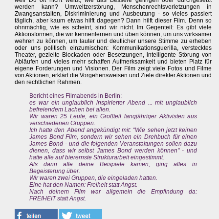
weil Du oft nicht weißt, wie das Bessere gelingen oder durchgesetzt
werden kann? Umweltzerstörung, Menschenrechtsverletzungen in
Zwangsanstalten, Diskriminierung und Ausbeutung - so vieles passiert
täglich, aber kaum etwas hilft dagegen? Dann hilft dieser Film. Denn so
ohnmächtig, wie es scheint, sind wir nicht. Im Gegenteil: Es gibt viele
Aktionsformen, die wir kennenlernen und üben können, um uns wirksamer
wehren zu können, um lauter und deutlicher unsere Stimme zu erheben
oder uns politisch einzumischen: Kommunikationsguerilla, verstecktes
Theater, gezielte Blockaden oder Besetzungen, intelligente Störung von
Abläufen und vieles mehr schaffen Aufmerksamkeit und bieten Platz für
eigene Forderungen und Visionen. Der Film zeigt viele Fotos und Filme
von Aktionen, erklärt die Vorgehensweisen und Ziele direkter Aktionen und
den rechtlichen Rahmen.
Bericht eines Filmabends in Berlin:
es war ein unglaublich inspirierter Abend ... mit unglaublich
befreiendem Lachen bei allen.
Wir waren 25 Leute, ein Großteil langjähriger Aktivisten aus
verschiedenen Gruppen.
Ich hatte den Abend angekündigt mit: "Wie sehen jetzt keinen
James Bond Film, sondern wir sehen ein Drehbuch für einen
James Bond - und die folgenden Veranstaltungen sollen dazu
dienen, dass wir selbst James Bond werden können" - und
hatte alle auf bierernste Strukturarbeit eingestimmt.
Als dann alle deine Beispiele kamen, ging alles in
Begeisterung über.
Wir waren zwei Gruppen, die eingeladen hatten.
Eine hat den Namen: Freiheit statt Angst.
Nach deinem Film war allgemein die Empfindung da:
FREIHEIT statt Angst.