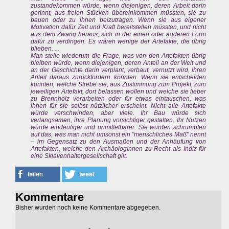
zustandekommen würde, wenn diejenigen, deren Arbeit darin
gerinnt, aus freien Stücken übereinkommen müssten, sie zu
bauen oder zu ihnen beizutragen. Wenn sie aus eigener
Motivation dafür Zeit und Kraft bereitstellen müssten, und nicht
aus dem Zwang heraus, sich in der einen oder anderen Form
dafür zu verdingen. Es wären wenige der Artefakte, die übrig
blieben. ...
Man stelle wiederum die Frage, was von den Artefakten übrig
bleiben würde, wenn diejenigen, deren Anteil an der Welt und
an der Geschichte darin verplant, verbaut, vernutzt wird, ihren
Anteil daraus zurückfordern könnten. Wenn sie entscheiden
könnten, welche Strebe sie, aus Zustimmung zum Projekt, zum
jeweiligen Artefakt, dort belassen wollen und welche sie lieber
zu Brennholz verarbeiten oder für etwas eintauschen, was
ihnen für sie selbst nützlicher erscheint. Nicht alle Artefakte
würde verschwinden, aber viele. Ihr Bau würde sich
verlangsamen, ihre Planung vorsichtiger gestalten. Ihr Nutzen
würde eindeutiger und unmittelbarer. Sie würden schrumpfen
auf das, was man nicht umsonst ein "menschliches Maß" nennt
– im Gegensatz zu den Ausmaßen und der Anhäufung von
Artefakten, welche den ArchäologInnen zu Recht als Indiz für
eine Sklavenhaltergesellschaft gilt.
Kommentare
Bisher wurden noch keine Kommentare abgegeben.