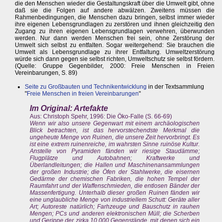
die den Menschen wieder die Gestaltungskraft über die Umwelt gibt, ohne
daß sie die Folgen auf andere abwälzen. Zweitens müssen die
Rahmenbedingungen, die Menschen dazu bringen, selbst immer wieder
ihre eigenen Lebensgrundlagen zu zerstören und ihnen gleichzeitig den
Zugang zu ihren eigenen Lebensgrundlagen verwehren, überwunden
werden. Nur dann werden Menschen frei sein, ohne Zerstörung der
Umwelt sich selbst zu entfalten. Sogar weitergehend: Sie brauchen die
Umwelt als Lebensgrundlage zu ihrer Entfaltung. Umweltzerstörung
würde sich dann gegen sie selbst richten, Umweltschutz sie selbst fördern.
(Quelle: Gruppe Gegenbilder, 2000: Freie Menschen in Freien
Vereinbarungen, S. 89)
Seite zu Großbauten und Technikentwicklung
in der Textsammlung
"
Freie Menschen in freien Vereinbarungen
"
Im Original: Artefakte
Aus: Christoph Spehr, 1996: Die Öko-Falle (S. 66-69)
Wenn wir also unsere Gegenwart mit einem archäologischen
Blick betrachten, ist das hervorstechendste Merkmal die
ungeheute Menge von Ruinen, die unsere Zeit hervorbringt. Es
ist eine extrem ruinenreiche, im wahrsten Sinne ruinöse Kultur.
Anstelle von Pyramiden fänden wir riesige Staudämme;
Flugplätze und Autobahnen; Kraftwerke und
Überlandleitungen; die Hallen und Maschinenansammlungen
der großen Industrie; die Öfen der Stahlwerke, die eisernen
Gedärme der chemischen Fabriken, die hohen Tempel der
Raumfahrt und der Waffenschmieden, die entlosen Bänder der
Massenfertigung. Unterhalb dieser großen Ruinen fänden wir
eine unglaubliche Menge von industriellem Schutt: Geräte aller
Art; Autoreste natürlich; Farhzeuge und Bauschutz in rauhen
Mengen; PCs und anderen elektronischen Müll; die Scherben
und Gerippe der zirka 10.000 Gegenstände, mit denen sich ein