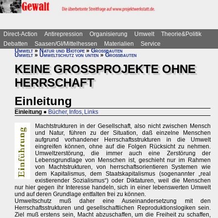
Direct-Action
Antirepression
Organisierung
Umwelt
Theorie&Politik
Debatten
Saasen/GI/Mittelhessen
Materialien
Service
Umwelt
»
Natur und Biotope
»
Großbauten
Umwelt
»
Umweltschutz von unten
»
Großbauten
KEINE GROSSPROJEKTE OHNE
HERRSCHAFT
Einleitung
Einleitung
●
Bücher, Infos, Links
Machtstrukturen in der Gesellschaft, also nicht zwischen Mensch
und Natur, führen zu der Situation, daß einzelne Menschen
aufgrund vorhandener Herrschaftsstrukturen in die Umwelt
eingreifen können, ohne auf die Folgen Rücksicht zu nehmen.
Umweltzerstörung, die immer auch eine Zerstörung der
Lebensgrundlage von Menschen ist, geschieht nur im Rahmen
von Machtstrukturen, von herrschaftsorientieren Systemen wie
dem Kapitalismus, dem Staatskapitalismus (sogenannter „real
existierender Sozialismus“) oder Diktaturen, weil die Menschen
nur hier gegen ihr Interesse handeln, sich in einer lebenswerten Umwelt
und auf deren Grundlage entfalten frei zu können.
Umweltschutz muß daher eine Auseinandersetzung mit den
Herrschaftsstrukturen und gesellschaftlichen Reproduktionslogiken sein.
Ziel muß erstens sein, Macht abzuschaffen, um die Freiheit zu schaffen,