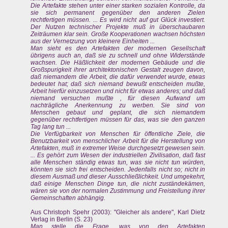
Die Artefakte stehen unter einer starken sozialen Kontrolle, da
sie sich permanent gegenüber den anderen Zielen
rechtfertigen müssen. ... Es wird nicht auf gut Glück investiert.
Der Nutzen technischer Projekte muß in überschaubaren
Zeiträumen klar sein. Große Kooperationen wachsen höchsten
aus der Vernetzung von kleinere Einheiten ...
Man sieht es den Artefakten der modernen Gesellschaft
übrigens auch an, daß sie zu schnell und ohne Widerstände
wachsen. Die Häßlichkeit der modernen Gebäude und die
Großspurigkeit ihrer architektonischen Gestalt zeugen davon,
daß niemandem die Arbeit, die dafür verwendet wurde, etwas
bedeutet hat; daß sich niemand bewußt entscheiden mußte,
Arbeit hierfür einzusetzen und nicht für etwas anderes; und daß
niemand versuchen mußte , für diesen Aufwand um
nachträgliche Anerkennung zu werben. Sie sind von
Menschen gebaut und geplant, die sich niemandem
gegenüber rechtfertigen müssen für das, was sie den ganzen
Tag lang tun ...
Die Verfügbarkeit von Menschen für öffentliche Ziele, die
Benutzbarkeit von menschlicher Arbeit für die Herstellung von
Artefakten, muß in extremer Weise durchgesetzt gewesen sein.
... Es gehört zum Wesen der industriellen Zivilisation, daß fast
alle Menschen ständig etwas tun, was sie nicht tun würden,
könnten sie sich frei entscheiden. Jedenfalls nicht so; nicht in
diesem Ausmaß und dieser Ausschließlichkeit. Und umgekehrt,
daß einige Menschen Dinge tun, die nicht zuständekämen,
wären sie von der normalen Zustimmung und Freistellung ihrer
Gemeinschaften abhängig.
Aus Christoph Spehr (2003): "Gleicher als andere", Karl Dietz
Verlag in Berlin (S. 23)
Man stelle die Frage, was von den Artefakten