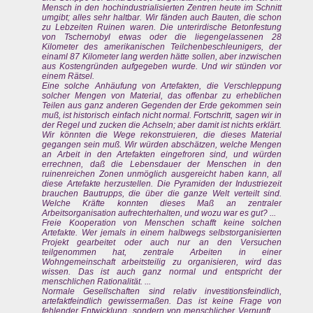
Mensch in den hochindustrialisierten Zentren heute im Schnitt
umgibt; alles sehr haltbar. Wir fänden auch Bauten, die schon
zu Lebzeiten Ruinen waren. Die unterirdische Betonfestung
von Tschernobyl etwas oder die liegengelassenen 28
Kilometer des amerikanischen Teilchenbeschleunigers, der
einaml 87 Kilometer lang werden hätte sollen, aber inzwischen
aus Kostengründen aufgegeben wurde. Und wir stünden vor
einem Rätsel.
Eine solche Anhäufung von Artefakten, die Verschleppung
solcher Mengen von Material, das offenbar zu erheblichen
Teilen aus ganz anderen Gegenden der Erde gekommen sein
muß, ist historisch einfach nicht normal. Fortschritt, sagen wir in
der Regel und zucken die Achseln; aber damit ist nichts erklärt.
Wir könnten die Wege rekonstruieren, die dieses Material
gegangen sein muß. Wir würden abschätzen, welche Mengen
an Arbeit in den Artefakten eingefroren sind, und würden
errechnen, daß die Lebensdauer der Menschen in den
ruinenreichen Zonen unmöglich ausgereicht haben kann, all
diese Artefakte herzustellen. Die Pyramiden der Industriezeit
brauchen Bautrupps, die über die ganze Welt verteilt sind.
Welche Kräfte konnten dieses Maß an zentraler
Arbeitsorganisation aufrechterhalten, und wozu war es gut? ...
Freie Kooperation von Menschen schafft keine solchen
Artefakte. Wer jemals in einem halbwegs selbstorganisierten
Projekt gearbeitet oder auch nur an den Versuchen
teilgenommen hat, zentrale Arbeiten in einer
Wohngemeinschaft arbeitsteilig zu organisieren, wird das
wissen. Das ist auch ganz normal und entspricht der
menschlichen Rationalität. ...
Normale Gesellschaften sind relativ investitionsfeindlich,
artefaktfeindlich gewissermaßen. Das ist keine Frage von
fehlender Entwicklung, sondern von menschlicher Vernunft. ...