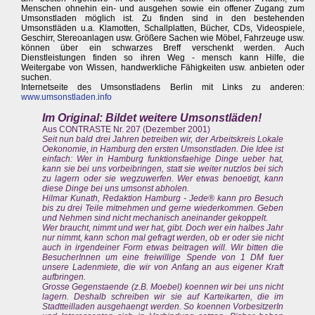
Menschen ohnehin ein- und ausgehen sowie ein offener Zugang zum
Umsonstladen möglich ist. Zu finden sind in den bestehenden
Umsonstläden u.a. Klamotten, Schallplatten, Bücher, CDs, Videospiele,
Geschirr, Stereoanlagen usw. Größere Sachen wie Möbel, Fahrzeuge usw.
können über ein schwarzes Breff verschenkt werden. Auch
Dienstleistungen finden so ihren Weg - mensch kann Hilfe, die
Weitergabe von Wissen, handwerkliche Fähigkeiten usw. anbieten oder
suchen.
Internetseite des Umsonstladens Berlin mit Links zu anderen:
www.umsonstladen.info
Im Original: Bildet weitere Umsonstläden!
Aus CONTRASTE Nr. 207 (Dezember 2001)
Seit nun bald drei Jahren betreiben wir, der Arbeitskreis Lokale
Oekonomie, in Hamburg den ersten Umsonstladen. Die Idee ist
einfach: Wer in Hamburg funktionsfaehige Dinge ueber hat,
kann sie bei uns vorbeibringen, statt sie weiter nutzlos bei sich
zu lagern oder sie wegzuwerfen. Wer etwas benoetigt, kann
diese Dinge bei uns umsonst abholen.
Hilmar Kunath, Redaktion Hamburg - Jede® kann pro Besuch
bis zu drei Teile mitnehmen und gerne wiederkommen. Geben
und Nehmen sind nicht mechanisch aneinander gekoppelt.
Wer braucht, nimmt und wer hat, gibt. Doch wer ein halbes Jahr
nur nimmt, kann schon mal gefragt werden, ob er oder sie nicht
auch in irgendeiner Form etwas beitragen will. Wir bitten die
BesucherInnen um eine freiwillige Spende von 1 DM fuer
unsere Ladenmiete, die wir von Anfang an aus eigener Kraft
aufbringen.
Grosse Gegenstaende (z.B. Moebel) koennen wir bei uns nicht
lagern. Deshalb schreiben wir sie auf Karteikarten, die im
Stadtteilladen ausgehaengt werden. So koennen VorbesitzerIn