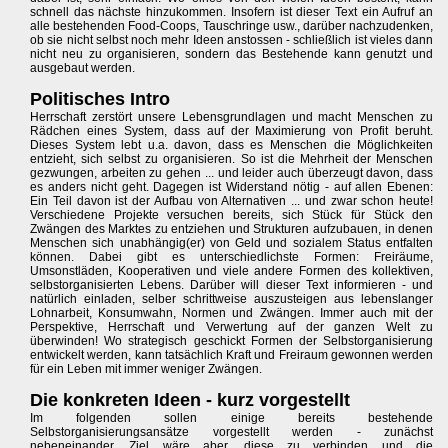
schnell das nächste hinzukommen. Insofern ist dieser Text ein Aufruf an
alle bestehenden Food-Coops, Tauschringe usw., darüber nachzudenken,
ob sie nicht selbst noch mehr Ideen anstossen - schließlich ist vieles dann
nicht neu zu organisieren, sondern das Bestehende kann genutzt und
ausgebaut werden.
Politisches Intro
Herrschaft zerstört unsere Lebensgrundlagen und macht Menschen zu
Rädchen eines System, dass auf der Maximierung von Profit beruht.
Dieses System lebt u.a. davon, dass es Menschen die Möglichkeiten
entzieht, sich selbst zu organisieren. So ist die Mehrheit der Menschen
gezwungen, arbeiten zu gehen ... und leider auch überzeugt davon, dass
es anders nicht geht. Dagegen ist Widerstand nötig - auf allen Ebenen:
Ein Teil davon ist der Aufbau von Alternativen ... und zwar schon heute!
Verschiedene Projekte versuchen bereits, sich Stück für Stück den
Zwängen des Marktes zu entziehen und Strukturen aufzubauen, in denen
Menschen sich unabhängig(er) von Geld und sozialem Status entfalten
können. Dabei gibt es unterschiedlichste Formen: Freiräume,
Umsonstläden, Kooperativen und viele andere Formen des kollektiven,
selbstorganisierten Lebens. Darüber will dieser Text informieren - und
natürlich einladen, selber schrittweise auszusteigen aus lebenslanger
Lohnarbeit, Konsumwahn, Normen und Zwängen. Immer auch mit der
Perspektive, Herrschaft und Verwertung auf der ganzen Welt zu
überwinden! Wo strategisch geschickt Formen der Selbstorganisierung
entwickelt werden, kann tatsächlich Kraft und Freiraum gewonnen werden
für ein Leben mit immer weniger Zwängen.
Die konkreten Ideen - kurz vorgestellt
Im folgenden sollen einige bereits bestehende
Selbstorganisierungsansätze vorgestellt werden - zunächst
nebeneinander. Ziel wäre aber, diese zu verbinden und die