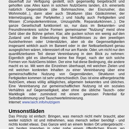
dauerhaft zur Verfügung gestellt, sich gegenseitig beigebracht und
geholfen usw. Alles kann in solchen NutziGems landen, d.h. einerseits
natürlich Gegenstände (die Bohrmaschine, der Eiscrusher, das
Wohnmobil...), dann aber auch Strukturen (das Gästezimmer, der
Internetzugang, der Partykeller...) und häufig auch Fertigkeiten und
Wissen (Computerkenntnisse, Umzugshilfe, Reparaturkönnen...). Die
ganze Gesellschaft funktioniert so, nur dass im Bekannten- und
FreundInnenkreis solche Formen gemeinsamer "Nutzung" meist ohne
Geld über die Bühne gehen. Klar, alle gucken schon ein wenig auf den
Zustand und die Entwicklung des Verhältnisses zu den jeweiligen
AusleiherInnen oder Unterstützten, aber ob die Gegenseitigkeiten
insgesamt wirklich auch im Barwert oder in der Nettoarbeitszeit genau
ausgeglichen wären, interessiert oft nur am Rande. Oder, um nicht nur den
quantifizierbaren Teil dieser Vereinbarung in den Blick zu nehmen:
Eigentlich gibt es überhaupt keine fixe Regel, nach der sich solche
Formen von NutziGems bilden. Der eine hat diese Bedingung, die andere
macht es so. Mit wem die Einzelnen überhaupt, mit welchen Zielen und
mit welchen konkreten Inhalten zu einer Vereinbarung über eine
gemeinschaftliche Nutzung von Gegenständen, Strukturen und
Fertigkeiten kommen ist sehr unterschiedlich. Das ist eine althergebrachte
NutziGem, etwas völlig alltägliches, allgemein bekanntes und übliches.
Eine Vereinbarung zur gemeinschaftlichen Nutzung ist ein soziales
Verhältnis auf Gegenseitigkeit, aber ohne die übliche Tausch- oder
Marktlogik oder zumindest mit einem gewissen Potential für
Selbstbestimmung und Tauschwerteliminierung.
Internet:
www.laich.info/nutzigem
Umsonstläden
Das Prinzip ist einfach: Bringen, was mensch nicht mehr braucht, aber
weiter nützlich ist und mitnehmen, was mensch selber benötigt - und
nichts kostet etwas. Das Ganze wird an einem festen Ort untergebracht -
am besten irgendwo in oder nahe einem öffentlichen Raum, wo