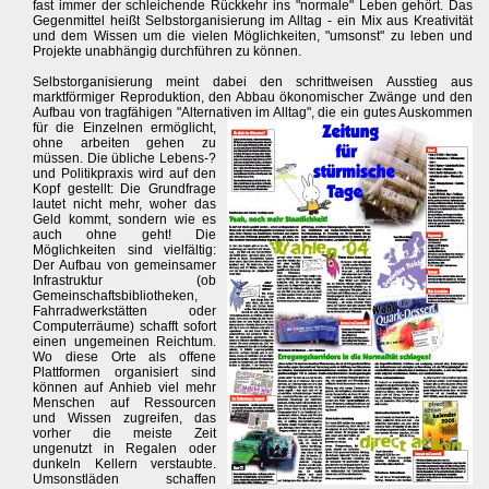
fast immer der schleichende Rückkehr ins "normale" Leben gehört. Das
Gegenmittel heißt Selbstorganisierung im Alltag - ein Mix aus Kreativität
und dem Wissen um die vielen Möglichkeiten, "umsonst" zu leben und
Projekte unabhängig durchführen zu können.
Selbstorganisierung meint dabei den schrittweisen Ausstieg aus
marktförmiger Reproduktion, den Abbau ökonomischer Zwänge und den
Aufbau von tragfähigen "Alternativen im Alltag", die ein gutes Auskommen
für die Einzelnen ermöglicht,
ohne arbeiten gehen zu
müssen. Die übliche Lebens-?
und Politikpraxis wird auf den
Kopf gestellt: Die Grundfrage
lautet nicht mehr, woher das
Geld kommt, sondern wie es
auch ohne geht! Die
Möglichkeiten sind vielfältig:
Der Aufbau von gemeinsamer
Infrastruktur (ob
Gemeinschaftsbibliotheken,
Fahrradwerkstätten oder
Computerräume) schafft sofort
einen ungemeinen Reichtum.
Wo diese Orte als offene
Plattformen organisiert sind
können auf Anhieb viel mehr
Menschen auf Ressourcen
und Wissen zugreifen, das
vorher die meiste Zeit
ungenutzt in Regalen oder
dunkeln Kellern verstaubte.
Umsonstläden schaffen