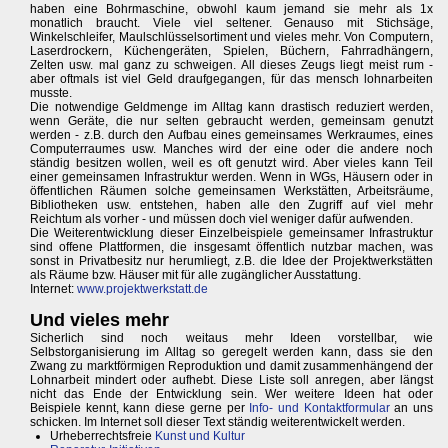
haben eine Bohrmaschine, obwohl kaum jemand sie mehr als 1x
monatlich braucht. Viele viel seltener. Genauso mit Stichsäge,
Winkelschleifer, Maulschlüsselsortiment und vieles mehr. Von Computern,
Laserdrockern, Küchengeräten, Spielen, Büchern, Fahrradhängern,
Zelten usw. mal ganz zu schweigen. All dieses Zeugs liegt meist rum -
aber oftmals ist viel Geld draufgegangen, für das mensch lohnarbeiten
musste.
Die notwendige Geldmenge im Alltag kann drastisch reduziert werden,
wenn Geräte, die nur selten gebraucht werden, gemeinsam genutzt
werden - z.B. durch den Aufbau eines gemeinsames Werkraumes, eines
Computerraumes usw. Manches wird der eine oder die andere noch
ständig besitzen wollen, weil es oft genutzt wird. Aber vieles kann Teil
einer gemeinsamen Infrastruktur werden. Wenn in WGs, Häusern oder in
öffentlichen Räumen solche gemeinsamen Werkstätten, Arbeitsräume,
Bibliotheken usw. entstehen, haben alle den Zugriff auf viel mehr
Reichtum als vorher - und müssen doch viel weniger dafür aufwenden.
Die Weiterentwicklung dieser Einzelbeispiele gemeinsamer Infrastruktur
sind offene Plattformen, die insgesamt öffentlich nutzbar machen, was
sonst in Privatbesitz nur herumliegt, z.B. die Idee der Projektwerkstätten
als Räume bzw. Häuser mit für alle zugänglicher Ausstattung.
Internet:
www.projektwerkstatt.de
Und vieles mehr
Sicherlich sind noch weitaus mehr Ideen vorstellbar, wie
Selbstorganisierung im Alltag so geregelt werden kann, dass sie den
Zwang zu marktförmigen Reproduktion und damit zusammenhängend der
Lohnarbeit mindert oder aufhebt. Diese Liste soll anregen, aber längst
nicht das Ende der Entwicklung sein. Wer weitere Ideen hat oder
Beispiele kennt, kann diese gerne per
Info- und Kontaktformular
an uns
schicken. Im Internet soll dieser Text ständig weiterentwickelt werden.
Urheberrechtsfreie
Kunst und Kultur