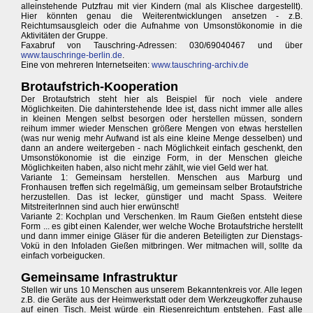
alleinstehende Putzfrau mit vier Kindern (mal als Klischee dargestellt).
Hier könnten genau die Weiterentwicklungen ansetzen - z.B.
Reichtumsausgleich oder die Aufnahme von Umsonstökonomie in die
Aktivitäten der Gruppe.
Faxabruf von Tauschring-Adressen: 030/69040467 und über
www.tauschringe-berlin.de
.
Eine von mehreren Internetseiten:
www.tauschring-archiv.de
Brotaufstrich-Kooperation
Der Brotaufstrich steht hier als Beispiel für noch viele andere
Möglichkeiten. Die dahinterstehende Idee ist, dass nicht immer alle alles
in kleinen Mengen selbst besorgen oder herstellen müssen, sondern
reihum immer wieder Menschen größere Mengen von etwas herstellen
(was nur wenig mehr Aufwand ist als eine kleine Menge desselben) und
dann an andere weitergeben - nach Möglichkeit einfach geschenkt, den
Umsonstökonomie ist die einzige Form, in der Menschen gleiche
Möglichkeiten haben, also nicht mehr zählt, wie viel Geld wer hat.
Variante 1: Gemeinsam herstellen. Menschen aus Marburg und
Fronhausen treffen sich regelmäßig, um gemeinsam selber Brotaufstriche
herzustellen. Das ist lecker, günstiger und macht Spass. Weitere
MitstreiterInnen sind auch hier erwünscht!
Variante 2: Kochplan und Verschenken. Im Raum Gießen entsteht diese
Form ... es gibt einen Kalender, wer welche Woche Brotaufstriche herstellt
und dann immer einige Gläser für die anderen Beteiligten zur Dienstags-
Vokü in den Infoladen Gießen mitbringen. Wer mitmachen will, sollte da
einfach vorbeigucken.
Gemeinsame Infrastruktur
Stellen wir uns 10 Menschen aus unserem Bekanntenkreis vor. Alle legen
z.B. die Geräte aus der Heimwerkstatt oder dem Werkzeugkoffer zuhause
auf einen Tisch. Meist würde ein Riesenreichtum entstehen. Fast alle