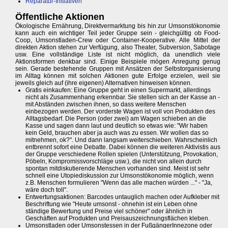
Reparatur-Initiativen
Öffentliche Aktionen
Ökologische Ernährung, Direktvermarktung bis hin zur Umsonstökonomie
kann auch ein wichtiger Teil jeder Gruppe sein - gleichgültig ob Food-
Coop, Umsonstladen-Crew oder Container-Kooperative. Alle Mittel der
direkten Aktion stehen zur Verfügung, also Theater, Subversion, Sabotage
usw. Eine vollständige Liste ist nicht möglich, da unendlich viele
Aktionsformen denkbar sind. Einige Beispiele mögen Anregung genug
sein. Gerade bestehende Gruppen mit Ansätzen der Selbstorganisierung
im Alltag können mit solchen Aktionen gute Erfolge erzielen, weil sie
jeweils gleich auf (ihre eigenen) Alternativen hinweisen können.
Gratis einkaufen: Eine Gruppe geht in einen Supermarkt, allerdings
nicht als Zusammenhang erkennbar. Sie stellen sich an der Kasse an -
mit Abständen zwischen ihnen, so dass weitere Menschen
einbezogen werden. Der vorderste Wagen ist voll von Produkten des
Alltagsbedarf. Die Person (oder zwei) am Wagen schieben an die
Kasse und sagen dann laut und deutlich so etwas wie: "Wir haben
kein Geld, brauchen aber ja auch was zu essen. Wir wollen das so
mitnehmen, ok?". Und dann langsam weiterschieben. Wahrscheinlich
entbrennt sofort eine Debatte. Dabei können die weiteren Aktivistis aus
der Gruppe verschiedene Rollen spielen (Unterstützung, Provokation,
Pöbeln, Kompromissvorschläge usw.), die nicht von allein durch
spontan mitdiskutierende Menschen vorhanden sind. Meist ist sehr
schnell eine Utopiediskussion zur Umsonstökonomie möglich, wenn
z.B. Menschen formulieren "Wenn das alle machen würden ..." - "Ja,
wäre doch toll".
Entwertungsaktionen: Barcodes untauglich machen oder Aufkleber mit
Beschriftung wie "Heute umsonst - ohnehin ist ein Leben ohne
ständige Bewertung und Preise viel schöner" oder ähnlich in
Geschäften auf Produkten und Preisauszeichnungsflächen kleben.
Umsonstladen oder Umsonstessen in der FußgängerInnezone oder