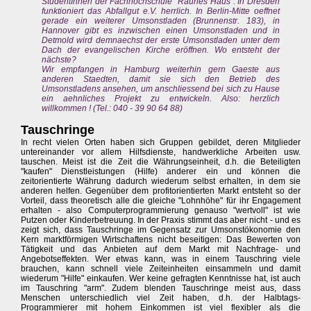
StudentInnen der Fachhochschule "Rauhes Haus". In Dresden
funktioniert das Abfallgut e.V. herrlich. In Berlin-Mitte oeffnet
gerade ein weiterer Umsonstladen (Brunnenstr. 183), in
Hannover gibt es inzwischen einen Umsonstladen und in
Detmold wird demnaechst der erste Umsonstladen unter dem
Dach der evangelischen Kirche eröffnen. Wo entsteht der
nächste?
Wir empfangen in Hamburg weiterhin gern Gaeste aus
anderen Staedten, damit sie sich den Betrieb des
Umsonstladens ansehen, um anschliessend bei sich zu Hause
ein aehnliches Projekt zu entwickeln. Also: herzlich
willkommen ! (Tel.: 040 - 39 90 64 88)
Tauschringe
In recht vielen Orten haben sich Gruppen gebildet, deren Mitglieder
untereinander vor allem Hilfsdienste, handwerkliche Arbeiten usw.
tauschen. Meist ist die Zeit die Währungseinheit, d.h. die Beteiligten
"kaufen" Dienstleistungen (Hilfe) anderer ein und können die
zeitorientierte Währung dadurch wiederum selbst erhalten, in dem sie
anderen helfen. Gegenüber dem profitorientierten Markt entsteht so der
Vorteil, dass theoretisch alle die gleiche "Lohnhöhe" für ihr Engagement
erhalten - also Computerprogrammierung genauso "wertvoll" ist wie
Putzen oder Kinderbetreuung. In der Praxis stimmt das aber nicht - und es
zeigt sich, dass Tauschringe im Gegensatz zur Umsonstökonomie den
Kern marktförmigen Wirtschaftens nicht beseitigen: Das Bewerten von
Tätigkeit und das Anbieten auf dem Markt mit Nachfrage- und
Angebotseffekten. Wer etwas kann, was in einem Tauschring viele
brauchen, kann schnell viele Zeiteinheiten einsammeln und damit
wiederum "Hilfe" einkaufen. Wer keine gefragten Kenntnisse hat, ist auch
im Tauschring "arm". Zudem blenden Tauschringe meist aus, dass
Menschen unterschiedlich viel Zeit haben, d.h. der Halbtags-
Programmierer mit hohem Einkommen ist viel flexibler als die