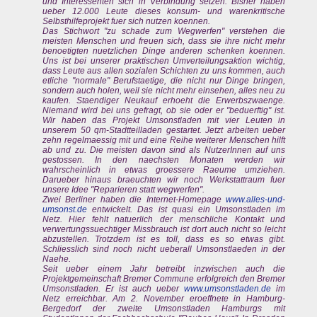
und Interessenten sich in Verbindung setzen. Bisher haben
ueber 12.000 Leute dieses konsum- und warenkritische
Selbsthilfeprojekt fuer sich nutzen koennen.
Das Stichwort "zu schade zum Wegwerfen" verstehen die
meisten Menschen und freuen sich, dass sie ihre nicht mehr
benoetigten nuetzlichen Dinge anderen schenken koennen.
Uns ist bei unserer praktischen Umverteilungsaktion wichtig,
dass Leute aus allen sozialen Schichten zu uns kommen, auch
etliche "normale" Berufstaetige, die nicht nur Dinge bringen,
sondern auch holen, weil sie nicht mehr einsehen, alles neu zu
kaufen. Staendiger Neukauf erhoeht die Erwerbszwaenge.
Niemand wird bei uns gefragt, ob sie oder er "beduerftig" ist.
Wir haben das Projekt Umsonstladen mit vier Leuten in
unserem 50 qm-Stadtteilladen gestartet. Jetzt arbeiten ueber
zehn regelmaessig mit und eine Reihe weiterer Menschen hilft
ab und zu. Die meisten davon sind als NutzerInnen auf uns
gestossen. In den naechsten Monaten werden wir
wahrscheinlich in etwas groessere Raeume umziehen.
Darueber hinaus braeuchten wir noch Werkstattraum fuer
unsere Idee "Reparieren statt wegwerfen".
Zwei Berliner haben die Internet-Homepage
www.alles-und-
umsonst.de
entwickelt. Das ist quasi ein Umsonstladen im
Netz. Hier fehlt natuerlich der menschliche Kontakt und
verwertungssuechtiger Missbrauch ist dort auch nicht so leicht
abzustellen. Trotzdem ist es toll, dass es so etwas gibt.
Schliesslich sind noch nicht ueberall Umsonstlaeden in der
Naehe.
Seit ueber einem Jahr betreibt inzwischen auch die
Projektgemeinschaft Bremer Commune erfolgreich den Bremer
Umsonstladen. Er ist auch ueber
www.umsonstladen.de
im
Netz erreichbar. Am 2. November eroeffnete in Hamburg-
Bergedorf der zweite Umsonstladen Hamburgs mit