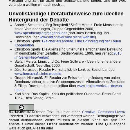
Freiraum und Zeit für Spaß und Selbstentfaltung bieten. Und die Welt
verändern wollten wir auch noch ...
Unvollständige Literaturhinweise zum ideellen
Hintergrund der Debatte
Annette Schlemm / Jörg Bergstedt / Stefan Meretz: Freie Menschen in
freien Vereinbarungen, Gruppe Gegenbilder 2000,
www.opentheory.org/gegenbilder
(dort Buch-Bestellung und -
Download über
www.aktionsversand.siehe.website
).
Christoph Spehr:
Gleicher als andere. Eine Grundlegung der Freien
Kooperation
Christoph Spehr: Die Aliens sind unter uns! Herrschaft und Befreiung
im demokratischen Zeitalter. (Siedler-Verlag, 1999, neu verlegt
2015
im SeitenHieb-Verlag
)
Stefan Meretz: Linux und Co. Freie Software - Ideen für eine andere
Gesellschaft. Neu-Ulm, 2000.
Jörg Bergstedt: Reader Herrschaftskritik konkret. Beziehbar über
www.herrschaft.siehe.website
.
Gruppe HierarchNIE!: Reader zur Entscheidungsfindung von unten,
Dominanzabbau, kreative Gruppenprozesse, Alternativen zu Zentralen
& Eliten. Download und bestellbar über
www.projektwerkstatt.de/von-
unten/
Karl Marx: Das Kapital. Kritik der politischen Ökonomie. Erster Band.
1867, Dietz Verlag Berlin.
Dieser Text ist unter einer
Creative Commons-Lizenz
lizenziert. Er darf frei verwendet und verändert werden. Bedingungen: Alle
darauf aufbauenden Werke müssen in diesem Sinne frei sein und
ebenfalls unter dieser Lizenz veröffentlicht werden. Eine Quellangabe
wäre auch gut. Alles für alle!