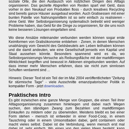
soziale Orte, die den Austausch von nützlichen Dingen des Alltags
organisieren. Das gezielte Abgreifen von Resten spart viel Geld, dass
vorher in den Neukauf von Produkten floss - durch kreatives Recycling
sind bereits ganze Häuser ausgebaut worden. Auch Gratisessen mit einer
bunten Palette von Nahrungsmitteln ist so sehr einfach zu realisieren -
ohne Geld. Wer Selbstorganisierung systematisch betreibt wird weniger
Probleme haben, das Geld für die Dinge zu organisieren, für die uns noch
keine besseren Lösungen eingefallen sind.
Wo diese Ansätze miteinander verbunden werden können sogar erste
Keimformen von Gratisökonomie entstehen - Zonen, in denen Menschen
unabhängig vom Gewicht des Geldsbeutels am Leben teilhaben können
und die damit andeuten, wie eine Gesellschaft jenseits von Kapital und
Staat aussehen könnte. Besonders spannend wird es da, wo
Selbstorganisierungs-Versuche als Reibungsfläche mit der marktförmigen
Wirklichkeit begriffen und bewusst in Aktionen eingebunden werden. Auf
dass immer mehr Menschen erfahren, dass sie nicht zum sinnlosen
Schuften verdammt sind ...
Hinweis: Dieser Text ist ein Teil der im Mai 2004 veröffentlicheten "Zeitung
für stürmische Tage" - viele Ausschnitte emanzipatorischer Politik in
kompakter Form - jetzt
downloaden
.
Praktisches Intro
Es gibt inzwischen eine ganze Menge von Gruppen, die einen Teil ihrer
Alltagsorganisierung zusammen hinkriegen und dabei nach Wegen
suchen, den ständigen Zwang zum Bezahlen und marktförmigen
Einkaufen zu mildern oder zu überwinden. Meistens bleibt es bei einer
Form stehen - mensch ist entweder in einer Food-Coop, in einem
Tauschring oder in einem Umsonstladen dabei, geht containern oder
macht vieles selbst. Dabei ist die Verbindung, wenn mensch erst mal
dabei ist, sehr einfach. Wo eines von den vielen Ideen besteht, kann