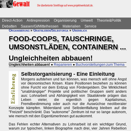
Direct-Action
Antirepression
Organisierung
Umwelt
Theorie&Politik
Debatten
Saasen/GI/Mittelhessen
Materialien
Service
Organisierung
»
Gratisleben/Selbstorga
»
Überblick
FOOD-COOPS, TAUSCHRINGE,
UMSONSTLÄDEN, CONTAINERN ...
Ungleichheiten abbauen!
Ungleichheiten abbauen!
●
Reparieren
●
Buchvorstellungen zum Thema
Selbstorganisierung - Eine Einleitung
Morgens aufstehen und tun können, was mensch will ohne Angst
vor ökonomischen Krisen. Klare Positionen beziehen zu können
ohne Furcht vor dem Entzug von Fördergeldern. Die Wirklichkeit
"unabhängiger" Projekte und politischer Gruppen sieht anders
aus: Lohnarbeit und Abhängigkeit von Staatsknete prägen das
Leben vieler, die eigentlich gegen Kapitalismus,
Fremdbestimmung oder auch nur die Auswüchse neoliberaler
Konzepte kämpfen. Widerstand und Selbstentfaltung bleiben auf die
"Freizeit" beschränkt. Das "autonome" Zentrum ist nur so lange autonom,
wie mensch mit den EigentümerInnen gut auskommt.
Das Fehlen echter Alternativen zu Lohnarbeit ist ein wichtiger Grund,
warum zur typischen, linken Biographie nach drei, vier Jahren Rebellion