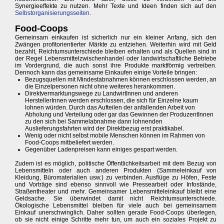
Synergieeffekte zu nutzen. Mehr Texte und Ideen finden sich auf den
Selbstorganisierungsseiten
.
Food-Coops
Gemeinsam einkaufen ist sicherlich nur ein kleiner Anfang, sich den
Zwängen profitorientierter Märkte zu entziehen. Weiterhin wird mit Geld
bezahlt, Reichtumsunterschiede bleiben erhalten und als Quellen sind in
der Regel Lebensmittelzwischenhandel oder landwirtschaftliche Betriebe
im Vordergrund, die auch sonst ihre Produkte marktförmig vertreiben.
Dennoch kann das gemeinsame Einkaufen einige Vorteile bringen:
Bezugsquellen mit Mindestabnahmen können erschlossen werden, an
die Einzelpersonen nicht ohne weiteres herankommen.
Direktvermarktungswege zu LandwirtInnen und anderen
HerstellerInnen werden erschlossen, die sich für Einzelne kaum
lohnen würden. Durch das Aufteilen der anfallenden Arbeit von
Abholung und Verteilung oder gar das Gewinnen der ProduzentInnen
zu den sich bei Sammelabnahme dann lohnenden
Auslieferungsfahrten wird der Direktbezug erst praktikabel.
Wenig oder nicht selbst mobile Menschen können im Rahmen von
Food-Coops mitbeliefert werden.
Gegenüber Ladenpreisen kann einiges gespart werden.
Zudem ist es möglich, politische Öffentlichkeitsarbeit mit dem Bezug von
Lebensmitteln oder auch anderen Produkten (Sammeleinkauf von
Kleidung, Büromaterialien usw.) zu verbinden. Ausflüge zu Höfen, Feste
und Vorträge sind ebenso sinnvoll wie Pressearbeit oder Infostände,
Straßentheater und mehr. Gemeinsamer Lebensmitteleinkauf bleibt eine
Geldsache. Sie überwindet damit nicht Reichtumsunterschiede.
Ökologische Lebensmittel bleiben für viele auch bei gemeinsamem
Einkauf unerschwinglich. Daher sollten gerade Food-Coops überlegen,
ob sie nicht einige Schritte mehr tun, um auch ein soziales Projekt zu