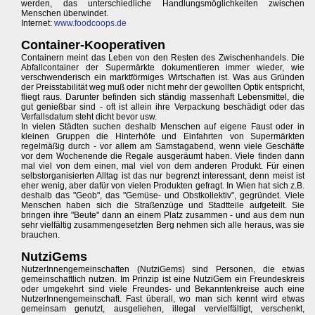
werden, das unterschiedliche Handlungsmöglichkeiten zwischen
Menschen überwindet.
Internet:
www.foodcoops.de
Container-Kooperativen
Containern meint das Leben von den Resten des Zwischenhandels. Die
Abfallcontainer der Supermärkte dokumentieren immer wieder, wie
verschwenderisch ein marktförmiges Wirtschaften ist. Was aus Gründen
der Preisstabilität weg muß oder nicht mehr der gewollten Optik entspricht,
fliegt raus. Darunter befinden sich ständig massenhaft Lebensmittel, die
gut genießbar sind - oft ist allein ihre Verpackung beschädigt oder das
Verfallsdatum steht dicht bevor usw.
In vielen Städten suchen deshalb Menschen auf eigene Faust oder in
kleinen Gruppen die Hinterhöfe und Einfahrten von Supermärkten
regelmäßig durch - vor allem am Samstagabend, wenn viele Geschäfte
vor dem Wochenende die Regale ausgeräumt haben. Viele finden dann
mal viel von dem einen, mal viel von dem anderen Produkt. Für einen
selbstorganisierten Alltag ist das nur begrenzt interessant, denn meist ist
eher wenig, aber dafür von vielen Produkten gefragt. In Wien hat sich z.B.
deshalb das "Geob", das "Gemüse- und Obstkollektiv", gegründet. Viele
Menschen haben sich die Straßenzüge und Stadtteile aufgeteilt. Sie
bringen ihre "Beute" dann an einem Platz zusammen - und aus dem nun
sehr vielfältig zusammengesetzten Berg nehmen sich alle heraus, was sie
brauchen.
NutziGems
NutzerInnengemeinschaften (NutziGems) sind Personen, die etwas
gemeinschaftlich nutzen. Im Prinzip ist eine NutziGem ein Freundeskreis
oder umgekehrt sind viele Freundes- und Bekanntenkreise auch eine
NutzerInnengemeinschaft. Fast überall, wo man sich kennt wird etwas
gemeinsam genutzt, ausgeliehen, illegal vervielfältigt, verschenkt,