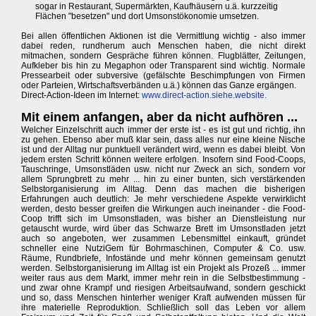
sogar in Restaurant, Supermärkten, Kaufhäusern u.ä. kurzzeitig
Flächen "besetzen" und dort Umsonstökonomie umsetzen.
Bei allen öffentlichen Aktionen ist die Vermittlung wichtig - also immer
dabei reden, rundherum auch Menschen haben, die nicht direkt
mitmachen, sondern Gespräche führen können. Flugblätter, Zeitungen,
Aufkleber bis hin zu Megaphon oder Transparent sind wichtig. Normale
Pressearbeit oder subversive (gefälschte Beschimpfungen von Firmen
oder Parteien, Wirtschaftsverbänden u.ä.) können das Ganze ergängen.
Direct-Action-Ideen im Internet:
www.direct-action.siehe.website.
Mit einem anfangen, aber da nicht aufhören ...
Welcher Einzelschritt auch immer der erste ist - es ist gut und richtig, ihn
zu gehen. Ebenso aber muß klar sein, dass alles nur eine kleine Nische
ist und der Alltag nur punktuell verändert wird, wenn es dabei bleibt. Von
jedem ersten Schritt können weitere erfolgen. Insofern sind Food-Coops,
Tauschringe, Umsonstläden usw. nicht nur Zweck an sich, sondern vor
allem Sprungbrett zu mehr ... hin zu einer bunten, sich verstärkenden
Selbstorganisierung im Alltag. Denn das machen die bisherigen
Erfahrungen auch deutlich: Je mehr verschiedene Aspekte verwirklicht
werden, desto besser greifen die Wirkungen auch ineinander - die Food-
Coop trifft sich im Umsonstladen, was bisher an Dienstleistung nur
getauscht wurde, wird über das Schwarze Brett im Umsonstladen jetzt
auch so angeboten, wer zusammen Lebensmittel einkauft, gründet
schneller eine NutziGem für Bohrmaschinen, Computer & Co. usw.
Räume, Rundbriefe, Infostände und mehr können gemeinsam genutzt
werden. Selbstorganisierung im Alltag ist ein Projekt als Prozeß ... immer
weiter raus aus dem Markt, immer mehr rein in die Selbstbestimmung -
und zwar ohne Krampf und riesigen Arbeitsaufwand, sondern geschickt
und so, dass Menschen hinterher weniger Kraft aufwenden müssen für
ihre materielle Reproduktion. Schließlich soll das Leben vor allem