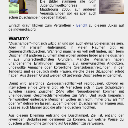
Die Bilder stammen alle (vom
Jugendumweltkongress in
Magdeburg 2005, auf anderen
Veranstaltungen soll es aber auch
schon Duschampeln gegeben haben.
Einfach drauf klicken zum Vergrößern -
Bericht
zu diesem Jukss auf
de.indymedia.org
Warum?
"Duschampel" - hört sich witzig an und soll auch etwas Spielerisches sein.
Aber mit ernstem Hintergrund: In vielen Räumen gibt es
Gemeinschaftsduschen. Während manche es voll nett finden, sich beim
Duschen mit anderen zu unterhalten wollen andere lieber alleine duschen
- aus unterschiedlichsten Gründen. Manche Menschen haben
unangenehme Erfahrungen gemacht, z.B. unerwünschtes Anglotzen,
ungewollte Anmache oder körperliche Grenzüberschreitungen. In der
Tendenz sind es deutlich mehr Frauen, welche diese Situationen erlebt
haben. Aus diesem Grund werden oft getrennte Duschzeiten eingerichtet.
Damit wird allerdings Zweigeschlechtlichkeit reproduziert, obwohl es
inzwischen einige Zweifel gibt, ob Menschen sich in zwei Schubladen
aufteilen lassen: Zwischen 2-5% aller Neugeborenen kommen mit
uneindeutigen Geschlechtsmerkmalen zur Welt. Und auch körperlich
"einwandfrei" einteilbare Menschen wollen sich nicht immer brav als "m"
oder "w" definieren lassen. Zudem blenden Duschzeiten für Frauen aus,
dass es auch Männer gibt, die alleine duschen möchten.
Aus diesem Dilemma entstand die Duschampel. Ziel ist, entlang der
jeweiligen Bedürfnissen definieren zu können, auf welche Weise du
duschen willst - ohne zwingend auf Geschlecht zu verweisen.