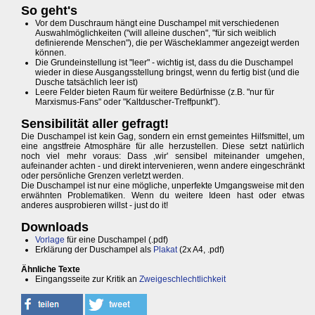
So geht's
Vor dem Duschraum hängt eine Duschampel mit verschiedenen
Auswahlmöglichkeiten ("will alleine duschen", "für sich weiblich
definierende Menschen"), die per Wäscheklammer angezeigt werden
können.
Die Grundeinstellung ist "leer" - wichtig ist, dass du die Duschampel
wieder in diese Ausgangsstellung bringst, wenn du fertig bist (und die
Dusche tatsächlich leer ist)
Leere Felder bieten Raum für weitere Bedürfnisse (z.B. "nur für
Marxismus-Fans" oder "Kaltduscher-Treffpunkt").
Sensibilität aller gefragt!
Die Duschampel ist kein Gag, sondern ein ernst gemeintes Hilfsmittel, um
eine angstfreie Atmosphäre für alle herzustellen. Diese setzt natürlich
noch viel mehr voraus: Dass ,wir' sensibel miteinander umgehen,
aufeinander achten - und direkt intervenieren, wenn andere eingeschränkt
oder persönliche Grenzen verletzt werden.
Die Duschampel ist nur eine mögliche, unperfekte Umgangsweise mit den
erwähnten Problematiken. Wenn du weitere Ideen hast oder etwas
anderes ausprobieren willst - just do it!
Downloads
Vorlage
für eine Duschampel (.pdf)
Erklärung der Duschampel als
Plakat
(2x A4, .pdf)
Ähnliche Texte
Eingangsseite zur Kritik an
Zweigeschlechtlichkeit