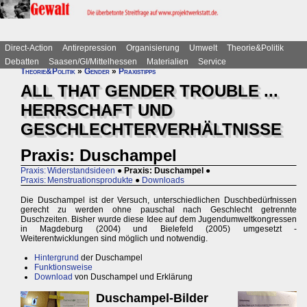
Direct-Action
Antirepression
Organisierung
Umwelt
Theorie&Politik
Debatten
Saasen/GI/Mittelhessen
Materialien
Service
Theorie&Politik
»
Gender
»
Praxistipps
ALL THAT GENDER TROUBLE ...
HERRSCHAFT UND
GESCHLECHTERVERHÄLTNISSE
Praxis: Duschampel
Praxis: Widerstandsideen
●
Praxis: Duschampel
●
Praxis: Menstruationsprodukte
●
Downloads
Die Duschampel ist der Versuch, unterschiedlichen Duschbedürfnissen
gerecht zu werden ohne pauschal nach Geschlecht getrennte
Duschzeiten. Bisher wurde diese Idee auf dem Jugendumweltkongressen
in Magdeburg (2004) und Bielefeld (2005) umgesetzt -
Weiterentwicklungen sind möglich und notwendig.
Hintergrund
der Duschampel
Funktionsweise
Download
von Duschampel und Erklärung
Duschampel-Bilder