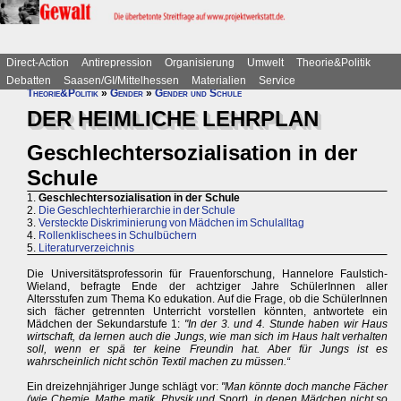
Direct-Action
Antirepression
Organisierung
Umwelt
Theorie&Politik
Debatten
Saasen/GI/Mittelhessen
Materialien
Service
Theorie&Politik
»
Gender
»
Gender und Schule
DER HEIMLICHE LEHRPLAN
Geschlechtersozialisation in der
Schule
1.
Geschlechtersozialisation in der Schule
2.
Die Geschlechterhierarchie in der Schule
3.
Versteckte Diskriminierung von Mädchen im Schulalltag
4.
Rollenklischees in Schulbüchern
5.
Literaturverzeichnis
Die Universitätsprofessorin für Frauenforschung, Hannelore Faulstich-
Wieland, befragte Ende der achtziger Jahre SchülerInnen aller
Altersstufen zum Thema Ko edukation. Auf die Frage, ob die SchülerInnen
sich fächer getrennten Unterricht vorstellen könnten, antwortete ein
Mädchen der Sekundarstufe 1:
"In der 3. und 4. Stunde haben wir Haus
wirtschaft, da lernen auch die Jungs, wie man sich im Haus halt verhalten
soll, wenn er spä ter keine Freundin hat. Aber für Jungs ist es
wahrscheinlich nicht schön Textil machen zu müssen.“
Ein dreizehnjähriger Junge schlägt vor:
"Man könnte doch manche Fächer
(wie Chemie, Mathe matik, Physik und Sport), in denen Mädchen nicht so