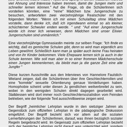
viel Ahnung und Interesse haben trennen, damit die Jungen mehr und
schneller lernen können."
Auf die Frage, ob die SchülerInnen sich
vorstellen könnten, eine "reine" Mädchen bzw. Jungenschule zu
besuchen, antworteten zwei vierzehnjährige Realschüler mit den
folgenden Worten:
"Wenn ich mir einen Schulalltag ohne Mädchen
vorstelle, dann denke ich, daß ich irgendwann einmal so als kleiner,
schüchterner Schwuler enden werde. " und:
"Auf
einer Jungenschule
würde ich inner lich verwesen, denn Mädchen sind unser Elixier.
Jungenschulen sind unmännlich."
Eine vierzehnjährige Gymnasiastin meinte zur selben Frage:
"Ich finde es
wichtig, daß es gemischte Schulen gibt, denn so wird man eigentlich ans
Leben gewöhnt. Schließlich kann man ja später auch keine Frau heiraten
und von ihr Kinder bekommen. Viele Ehepaare lernen sich ja auch in der
Schule kennen. Wie soll man aber in so einer frommen Mädchenschule
einen Jungen kennenlernen, da bleibt man ja die ganze Zeit eine alte
Jungfer "
Diese kurzen Ausschnitte aus den Interviews von Hannelore Faulstich-
Wieland zeigen, daß die SchülerInnen über ihre Geschlechterrollen und
eine "korrekte" sexuelle Orientierung genaue Vorstellungen haben.
Homophobie scheint unter diesen Ju gendlichen weitverbreitet zu sein,
wobei in den wenigsten Schulen direkt dagegen gearbeitet wird.
Stattdessen wird dort immer noch Geschlechtersozialistion vom Feinsten
betrieben, wie der folgende Text ausschnittsweise zeigen wird.
Der Begriff „heimlicher Lehrplan wurde in den siebziger Jahren als
Gegenstück zum offiziellen Lehrplan in die pädagogische Diskussion
emgeführt. Der Begriff bezieht sich vor allem auf die sozialen
Lernerfahrungen der SchülerInnen, darauf, was ihnen bezüglich sozialer
Regeln beigebracht wird. Im Gegensatz zum offiziellen Lehrplan bezieht
sich der heimliche Lehrplan nicht darauf, was unterrichtet wird, sondem