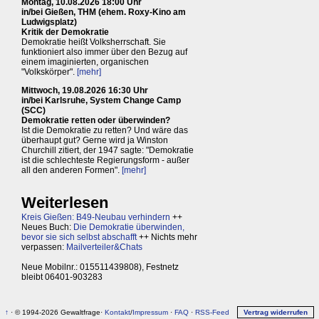
Montag, 10.08.2026 18:00 Uhr
in/bei Gießen, THM (ehem. Roxy-Kino am
Ludwigsplatz)
Kritik der Demokratie
Demokratie heißt Volksherrschaft. Sie
funktioniert also immer über den Bezug auf
einem imaginierten, organischen
"Volkskörper".
[mehr]
Mittwoch, 19.08.2026 16:30 Uhr
in/bei Karlsruhe, System Change Camp
(SCC)
Demokratie retten oder überwinden?
Ist die Demokratie zu retten? Und wäre das
überhaupt gut? Gerne wird ja Winston
Churchill zitiert, der 1947 sagte: "Demokratie
ist die schlechteste Regierungsform - außer
all den anderen Formen".
[mehr]
Weiterlesen
Kreis Gießen: B49-Neubau verhindern
++
Neues Buch:
Die Demokratie überwinden,
bevor sie sich selbst abschafft
++ Nichts mehr
verpassen:
Mailverteiler&Chats
Neue Mobilnr.: 015511439808), Festnetz
bleibt 06401-903283
↑
· © 1994-2026 Gewaltfrage·
Kontakt
/
Impressum
·
FAQ
·
RSS-Feed
Vertrag widerrufen