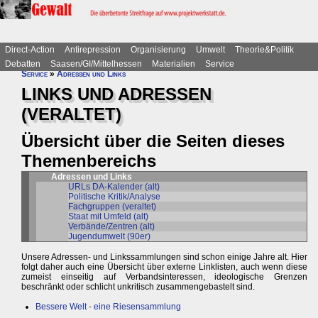
Direct-Action
Antirepression
Organisierung
Umwelt
Theorie&Politik
Debatten
Saasen/GI/Mittelhessen
Materialien
Service
Service
»
Adressen und Links
LINKS UND ADRESSEN
(VERALTET)
Übersicht über die Seiten dieses
Themenbereichs
Adressen und Links
URLs DA-Kalender (alt)
Politische Kritik/Analyse
Fachgruppen (veraltet)
Staat mit Umfeld (alt)
Verbände/Zentren (alt)
Jugendumwelt (90er)
Unsere Adressen- und Linkssammlungen sind schon einige Jahre alt. Hier
folgt daher auch eine Übersicht über externe Linklisten, auch wenn diese
zumeist einseitig auf Verbandsinteressen, ideologische Grenzen
beschränkt oder schlicht unkritisch zusammengebastelt sind.
Bessere Welt - eine Riesensammlung