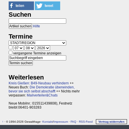
Suchen
Hilfe
Termine
vergangene Termine anzeigen
Weiterlesen
Kreis Gießen: B49-Neubau verhindern
++
Neues Buch:
Die Demokratie überwinden,
bevor sie sich selbst abschafft
++ Nichts mehr
verpassen:
Mailverteiler&Chats
Neue Mobilnr.: 015511439808), Festnetz
bleibt 06401-903283
↑
· © 1994-2026 Gewaltfrage·
Kontakt
/
Impressum
·
FAQ
·
RSS-Feed
Vertrag widerrufen