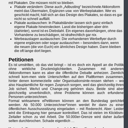
mit Plakaten. Die müssen nicht so bleiben.
Plakate verändern: Diese auch „Adbusting“ bezeichnete Aktionsform
meint das Übermalen, Ergänzen usw. von Werbeplakaten. Wer es
geschickt macht, hält sich an das Design des Plakates, so dass es gar
nicht so schnell auffällt.
Plakate austauschen: In Plakatständer lassen sich ganz einfach
eigene Plakate hineinstecken. Lasst die bisherigen aber drin
(dahinter), sonst ist es Diebstahl. Ein eigenes davorhängen, ohne das
Vorhandene zu beschädigen, ist strafrechtlich gar nix.
Werbeauslagen austauschen: Die vorhandenen Werbeflyer durch
eigene ergänzen oder sogar austauschen – besonders dann, wenn
die neuen (die von Euch) ein ähnliches Design haben. Dann bleiben
die oft lange dort liegen.
Petitionen
Es ist umstritten, ob das viel bringt – ist es doch ein Appell an die Politik
ohne wirkliche Druckmöglichkeiten. Zusammen mit anderen
Aktionsformen kann es aber die öffentliche Debatte anheizen. Ziemlich
schnell kom-men viele Unterschriften auf den Plattformen zusammen,
hinter denen kommerzielle oder Organisationsinte-ressen stehen – wo
also Hauptamtliche für regen Zuspruch sorgen, weil das gleichzeitig ihren
Job sichert. WeAct und Change.org gehören dazu. Beide sind aber
gleichzeitig unverbindlich, ohne Probleme können auch erfundene
Personen unterzeichnen.
Formal wirksamere ePetitionen können an den Bundestag gerichtet
werden. Ab 50.000 Unterzeichner*innen werdet Ihr dann zu einer
öffentlichen Ausschusssitzung eingeladen – mit Rederecht. Aber: Leider
wird die Eintragung hier genauer kontrolliert. Das ist vielen im Klicktism-
Zeitalter schon zu viel Arbeit. Die 50.000er-Grenze wird daher äußert
selten durchbrochen. Schade eigentlich …