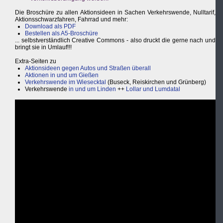
Die Broschüre zu allen Aktionsideen in Sachen Verkehrswende, Nulltarif,
Aktionsschwarzfahren, Fahrrad und mehr:
Download als PDF
Bestellen als A5-Broschüre
... selbstverständlich Creative Commons - also druckt die gerne nach und
bringt sie in Umlauf!!!
Extra-Seiten zu
Aktionsideen gegen Autos und Straßen überall
Aktionen in und um Gießen
Verkehrswende im Wiesecktal
(Buseck, Reiskirchen und Grünberg)
Verkehrswende
in und um Linden
++
Lollar und Lumdatal