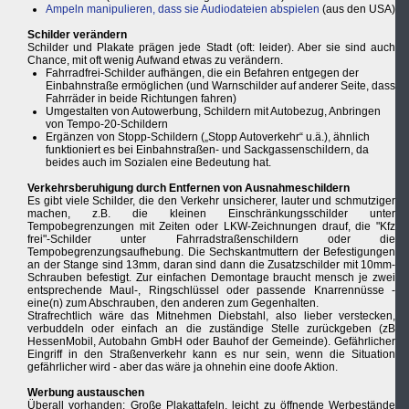
Ampeln manipulieren, dass sie Audiodateien abspielen
(aus den USA)
Schilder verändern
Schilder und Plakate prägen jede Stadt (oft: leider). Aber sie sind auch
Chance, mit oft wenig Aufwand etwas zu verändern.
Fahrradfrei-Schilder aufhängen, die ein Befahren entgegen der
Einbahnstraße ermöglichen (und Warnschilder auf anderer Seite, dass
Fahrräder in beide Richtungen fahren)
Umgestalten von Autowerbung, Schildern mit Autobezug, Anbringen
von Tempo-20-Schildern
Ergänzen von Stopp-Schildern („Stopp Autoverkehr“ u.ä.), ähnlich
funktioniert es bei Einbahnstraßen- und Sackgassenschildern, da
beides auch im Sozialen eine Bedeutung hat.
Verkehrsberuhigung durch Entfernen von Ausnahmeschildern
Es gibt viele Schilder, die den Verkehr unsicherer, lauter und schmutziger
machen, z.B. die kleinen Einschränkungsschilder unter
Tempobegrenzungen mit Zeiten oder LKW-Zeichnungen drauf, die "Kfz
frei"-Schilder unter Fahrradstraßenschildern oder die
Tempobegrenzungsaufhebung. Die Sechskantmuttern der Befestigungen
an der Stange sind 13mm, daran sind dann die Zusatzschilder mit 10mm-
Schrauben befestigt. Zur einfachen Demontage braucht mensch je zwei
entsprechende Maul-, Ringschlüssel oder passende Knarrennüsse -
eine(n) zum Abschrauben, den anderen zum Gegenhalten.
Strafrechtlich wäre das Mitnehmen Diebstahl, also lieber verstecken,
verbuddeln oder einfach an die zuständige Stelle zurückgeben (zB
HessenMobil, Autobahn GmbH oder Bauhof der Gemeinde). Gefährlicher
Eingriff in den Straßenverkehr kann es nur sein, wenn die Situation
gefährlicher wird - aber das wäre ja ohnehin eine doofe Aktion.
Werbung austauschen
Überall vorhanden: Große Plakattafeln, leicht zu öffnende Werbestände