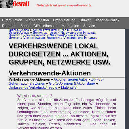
Direct-Action
Antirepression
Organisierung
Umwelt
Theorie&Politik
Debatten
Saasen/GI/Mittelhessen
Materialien
Service
Direct-Action
»
Schwarzstrafen
»
Pro Nulltarif!
Direct-Action
»
Schwarzstrafen
»
Netzwerke und Initiativen
Umwelt
»
Verkehrspolitik
»
Nulltarif/Schwarzfahren
Umwelt
»
Verkehrswende-Aktionen
»
Verbände und Initiativen
VERKEHRSWENDE LOKAL
DURCHSETZEN ... AKTIONEN,
GRUPPEN, NETZWERKE USW.
Verkehrswende-Aktionen
Verkehrswende-Aktionen
●
Aktionen gegen Autos
●
Zu-Fuß-
Gehen, autofreie Zonen
●
Große Aktionen & Aktionstage
●
Umfassende Verkehrskonzepte
●
Materialien
Wusstest du schon ...?
Straßen sind nicht nur für Autos da. Es ist sogar möglich, mal
einen paar Stunden, einen Tag oder ein Wochenende zu
zeigen, wie schön es sein kann ohne Autos. Einfach beim
Ordnungsamt eine Versammlung anmelden, Nachbar*innen
und gern auch andere einladen, an diesem Tag alles auf der
Straße zu machen, was sonst dort nicht geht: Essen, Trinken,
Tanzen, Spielen, Reden, Schmusen ... und dabei für
Verkehrsberuhigung werben.