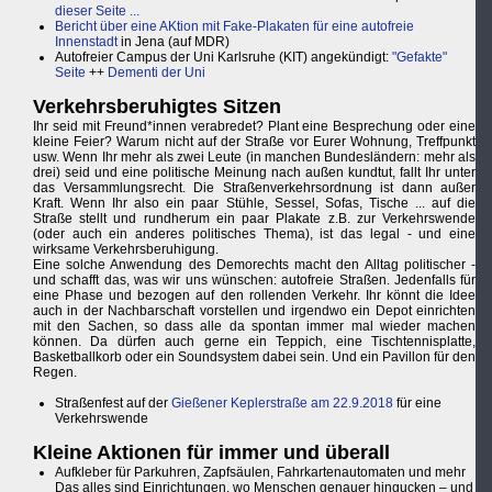
dieser Seite ...
Bericht über eine AKtion mit Fake-Plakaten für eine autofreie
Innenstadt
in Jena (auf MDR)
Autofreier Campus der Uni Karlsruhe (KIT) angekündigt:
"Gefakte"
Seite
++
Dementi der Uni
Verkehrsberuhigtes Sitzen
Ihr seid mit Freund*innen verabredet? Plant eine Besprechung oder eine
kleine Feier? Warum nicht auf der Straße vor Eurer Wohnung, Treffpunkt
usw. Wenn Ihr mehr als zwei Leute (in manchen Bundesländern: mehr als
drei) seid und eine politische Meinung nach außen kundtut, fallt Ihr unter
das Versammlungsrecht. Die Straßenverkehrsordnung ist dann außer
Kraft. Wenn Ihr also ein paar Stühle, Sessel, Sofas, Tische ... auf die
Straße stellt und rundherum ein paar Plakate z.B. zur Verkehrswende
(oder auch ein anderes politisches Thema), ist das legal - und eine
wirksame Verkehrsberuhigung.
Eine solche Anwendung des Demorechts macht den Alltag politischer -
und schafft das, was wir uns wünschen: autofreie Straßen. Jedenfalls für
eine Phase und bezogen auf den rollenden Verkehr. Ihr könnt die Idee
auch in der Nachbarschaft vorstellen und irgendwo ein Depot einrichten
mit den Sachen, so dass alle da spontan immer mal wieder machen
können. Da dürfen auch gerne ein Teppich, eine Tischtennisplatte,
Basketballkorb oder ein Soundsystem dabei sein. Und ein Pavillon für den
Regen.
Straßenfest auf der
Gießener Keplerstraße am 22.9.2018
für eine
Verkehrswende
Kleine Aktionen für immer und überall
Aufkleber für Parkuhren, Zapfsäulen, Fahrkartenautomaten und mehr
Das alles sind Einrichtungen, wo Menschen genauer hingucken – und