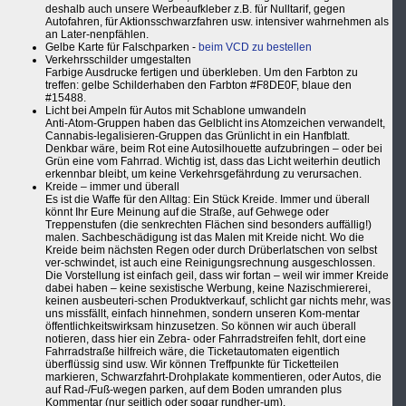
deshalb auch unsere Werbeaufkleber z.B. für Nulltarif, gegen
Autofahren, für Aktionsschwarzfahren usw. intensiver wahrnehmen als
an Later-nenpfählen.
Gelbe Karte für Falschparken -
beim VCD zu bestellen
Verkehrsschilder umgestalten
Farbige Ausdrucke fertigen und überkleben. Um den Farbton zu
treffen: gelbe Schilderhaben den Farbton #F8DE0F, blaue den
#15488.
Licht bei Ampeln für Autos mit Schablone umwandeln
Anti-Atom-Gruppen haben das Gelblicht ins Atomzeichen verwandelt,
Cannabis-legalisieren-Gruppen das Grünlicht in ein Hanfblatt.
Denkbar wäre, beim Rot eine Autosilhouette aufzubringen – oder bei
Grün eine vom Fahrrad. Wichtig ist, dass das Licht weiterhin deutlich
erkennbar bleibt, um keine Verkehrsgefährdung zu verursachen.
Kreide – immer und überall
Es ist die Waffe für den Alltag: Ein Stück Kreide. Immer und überall
könnt Ihr Eure Meinung auf die Straße, auf Gehwege oder
Treppenstufen (die senkrechten Flächen sind besonders auffällig!)
malen. Sachbeschädigung ist das Malen mit Kreide nicht. Wo die
Kreide beim nächsten Regen oder durch Drüberlatschen von selbst
ver-schwindet, ist auch eine Reinigungsrechnung ausgeschlossen.
Die Vorstellung ist einfach geil, dass wir fortan – weil wir immer Kreide
dabei haben – keine sexistische Werbung, keine Nazischmiererei,
keinen ausbeuteri-schen Produktverkauf, schlicht gar nichts mehr, was
uns missfällt, einfach hinnehmen, sondern unseren Kom-mentar
öffentlichkeitswirksam hinzusetzen. So können wir auch überall
notieren, dass hier ein Zebra- oder Fahrradstreifen fehlt, dort eine
Fahrradstraße hilfreich wäre, die Ticketautomaten eigentlich
überflüssig sind usw. Wir können Treffpunkte für Ticketteilen
markieren, Schwarzfahrt-Drohplakate kommentieren, oder Autos, die
auf Rad-/Fuß-wegen parken, auf dem Boden umranden plus
Kommentar (nur seitlich oder sogar rundher-um).