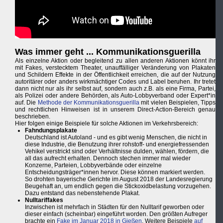
Was immer geht ... Kommunikationsguerilla
Als einzelne Aktion oder begleitend zu allen anderen Aktionen könnt ihr
mit Fakes, verstecktem Theater, unauffälliger Veränderung von Plakaten
und Schildern Effekte in der Öffentlichkeit erreichen, die auf der Nutzung
autoritärer oder anders wirkmächtiger Codes und Label beruhen. Ihr tretet
dann nicht nur als ihr selbst auf, sondern auch z.B. als eine Firma, Partei,
als Polizei oder andere Behörden, als Auto-Lobbyverband oder Expert*in
auf. Die
Methode der Kommunikationsguerilla
mit vielen Beispielen, Tipps
und rechtlichen Hinweisen ist in unserem Direct-Action-Bereich genau
beschrieben.
Hier folgen einige Beispiele für solche Aktionen im Verkehrsbereich:
Fahndungsplakate
Deutschland ist Autoland - und es gibt wenig Menschen, die nicht in
diese Industrie, die Benutzung ihrer rohstoff- und energiefressenden
Vehikel verstrickt sind oder Verhältnisse dulden, wählen, fördern, die
all das aufrecht erhalten. Dennoch stechen immer mal wieder
Konzerne, Parteien, Lobbyverbände oder einzelne
Entscheidungsträger*innen hervor. Diese können markiert werden.
So drohten bayerische Gerichte im August 2018 der Landesregierung
Beugehaft an, um endlich gegen die Stickoxidbelastung vorzugehen.
Dazu entstand das nebenstehende Plakat.
Nulltariffakes
Inzwischen ist mehrfach in Städten für den Nulltarif geworben oder
dieser einfach (scheinbar) eingeführt worden. Den größten Aufreger
brachte ein
Fake im Januar 2018 in Gießen
. Weitere Beispiele
auf