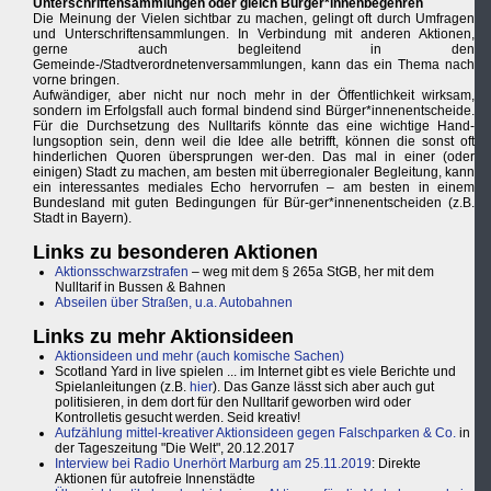
Unterschriftensammlungen oder gleich Bürger*innenbegehren
Die Meinung der Vielen sichtbar zu machen, gelingt oft durch Umfragen
und Unterschriftensammlungen. In Verbindung mit anderen Aktionen,
gerne auch begleitend in den
Gemeinde-/Stadtverordnetenversammlungen, kann das ein Thema nach
vorne bringen.
Aufwändiger, aber nicht nur noch mehr in der Öffentlichkeit wirksam,
sondern im Erfolgsfall auch formal bindend sind Bürger*innenentscheide.
Für die Durchsetzung des Nulltarifs könnte das eine wichtige Hand-
lungsoption sein, denn weil die Idee alle betrifft, können die sonst oft
hinderlichen Quoren übersprungen wer-den. Das mal in einer (oder
einigen) Stadt zu machen, am besten mit überregionaler Begleitung, kann
ein interessantes mediales Echo hervorrufen – am besten in einem
Bundesland mit guten Bedingungen für Bür-ger*innenentscheiden (z.B.
Stadt in Bayern).
Links zu besonderen Aktionen
Aktionsschwarzstrafen
– weg mit dem § 265a StGB, her mit dem
Nulltarif in Bussen & Bahnen
Abseilen über Straßen, u.a. Autobahnen
Links zu mehr Aktionsideen
Aktionsideen und mehr (auch komische Sachen)
Scotland Yard in live spielen ... im Internet gibt es viele Berichte und
Spielanleitungen (z.B.
hier
). Das Ganze lässt sich aber auch gut
politisieren, in dem dort für den Nulltarif geworben wird oder
Kontrolletis gesucht werden. Seid kreativ!
Aufzählung mittel-kreativer Aktionsideen gegen Falschparken & Co.
in
der Tageszeitung "Die Welt", 20.12.2017
Interview bei Radio Unerhört Marburg am 25.11.2019
: Direkte
Aktionen für autofreie Innenstädte