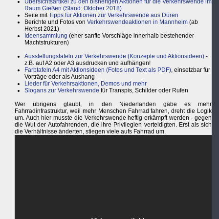
Übersichtsartikel zu den bisherigen Aktionen für die Verkehrswende im
Raum Gießen (Stand: Oktober 2018)
Seite mit
Tipps für Aktionen zur Verkehrswende aus Düren
Berichte und Fotos von
Verkehrswendeaktionen in Mannheim
(ab
Herbst 2021)
Ideensammlung
(eher sanfte Vorschläge innerhalb bestehender
Machtstrukturen)
Ausstellungstafeln zur Verkehrswende (Konzepte und Aktionsideen)
-
z.B. auf A2 oder A3 ausdrucken und aufhängen!
Farbtafeln A4 mit Aktionsideen (Fotos und Text als PDF)
, einsetzbar für
Vorträge oder als Aushang
Lieder für Verkehrsaktionen, Demos und mehr
Slogans zur Verkehrswende
für Transpis, Schilder oder Rufen
Wer übrigens glaubt, in den Niederlanden gäbe es mehr
Fahrradinfrastruktur, weil mehr Menschen Fahrrad fahren, dreht die Logik
um. Auch hier musste die Verkehrswende heftig erkämpft werden - gegen
die Wut der Autofahrenden, die ihre Privilegien verteidigten. Erst als sich
die Verhältnisse änderten, stiegen viele aufs Fahrrad um.