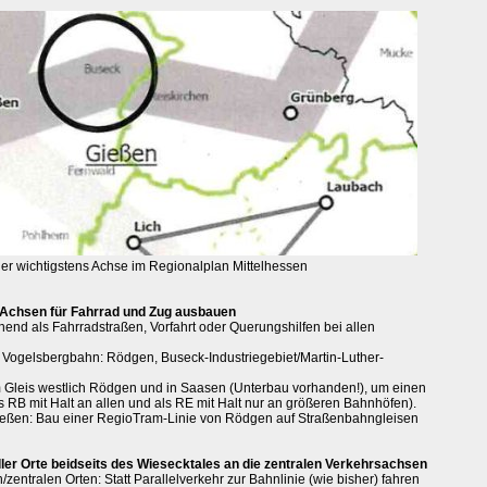
der wichtigstens Achse im Regionalplan Mittelhessen
 Achsen für Fahrrad und Zug ausbauen
end als Fahrradstraßen, Vorfahrt oder Querungshilfen bei allen
 Vogelsbergbahn: Rödgen, Buseck-Industriegebiet/Martin-Luther-
m Gleis westlich Rödgen und in Saasen (Unterbau vorhanden!), um einen
 RB mit Halt an allen und als RE mit Halt nur an größeren Bahnhöfen).
Gießen: Bau einer RegioTram-Linie von Rödgen auf Straßenbahngleisen
er Orte beidseits des Wiesecktales an die zentralen Verkehrsachsen
entralen Orten: Statt Parallelverkehr zur Bahnlinie (wie bisher) fahren