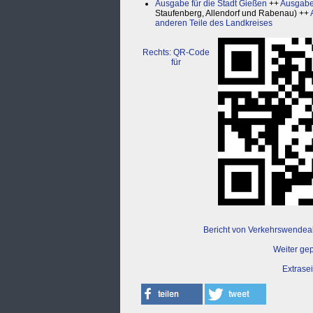
Ausgabe für die Stadt Gießen
++
Ausgabe
Staufenberg, Allendorf und Rabenau) ++
anderen Teile des Landkreises
Rechts: QR-Code
für
Bericht von Verkehrswendea
Weiter ge
Extrase