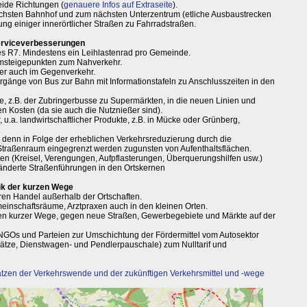
eide Richtungen (
genauere Infos auf Extraseite
).
ächsten Bahnhof und zum nächsten Unterzentrum (etliche Ausbaustrecken
 einiger innerörtlicher Straßen zu Fahrradstraßen.
Serviceverbesserungen
des R7. Mindestens ein Leihlastenrad pro Gemeinde.
msteigepunkten zum Nahverkehr.
er auch im Gegenverkehr.
ergänge von Bus zur Bahn mit Informationstafeln zu Anschlusszeiten in den
te, z.B. der Zubringerbusse zu Supermärkten, in die neuen Linien und
 Kosten (da sie auch die Nutznießer sind).
u.a. landwirtschaftlicher Produkte, z.B. in Mücke oder Grünberg,
 denn in Folge der erheblichen Verkehrsreduzierung durch die
raßenraum eingegrenzt werden zugunsten von Aufenthaltsflächen.
n (Kreisel, Verengungen, Aufpflasterungen, Überquerungshilfen usw.)
ränderte Straßenführungen in den Ortskernen
ik der kurzen Wege
en Handel außerhalb der Ortschaften.
meinschaftsräume, Arztpraxen auch in den kleinen Orten.
en kurzer Wege, gegen neue Straßen, Gewerbegebiete und Märkte auf der
 NGOs und Parteien zur Umschichtung der Fördermittel vom Autosektor
-plätze, Dienstwagen- und Pendlerpauschale) zum Nulltarif und
tzen der Verkehrswende und der zukünftigen Verkehrsmittel und -wege