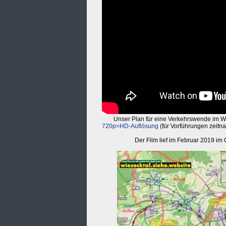
Unser Plan für eine Verkehrswende im W
720p=HD-Auflösung
(für Vorführungen zeitn
Der Film lief im Februar 2019 im