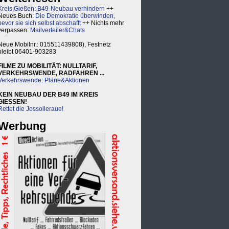
Kreis Gießen: B49-Neubau verhindern
++
Neues Buch:
Die Demokratie überwinden,
bevor sie sich selbst abschafft
++ Nichts mehr
verpassen:
Mailverteiler&Chats
Neue Mobilnr.: 015511439808), Festnetz
bleibt 06401-903283
FILME ZU MOBILITÄT: NULLTARIF,
VERKEHRSWENDE, RADFAHREN ...
Verkehrswende: Pläne&Aktionen
KEIN NEUBAU DER B49 IM KREIS
GIESSEN!
Rettet die Jossolleraue!
Werbung