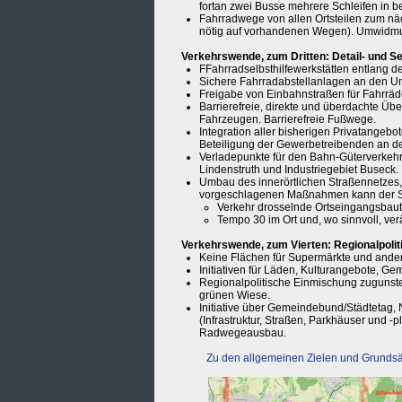
fortan zwei Busse mehrere Schleifen in b
Fahrradwege von allen Ortsteilen zum n
nötig auf vorhandenen Wegen). Umwidmung
Verkehrswende, zum Dritten: Detail- und 
FFahrradselbsthilfewerkstätten entlang 
Sichere Fahrradabstellanlagen an den U
Freigabe von Einbahnstraßen für Fahrräd
Barrierefreie, direkte und überdachte Üb
Fahrzeugen. Barrierefreie Fußwege.
Integration aller bisherigen Privatangebo
Beteiligung der Gewerbetreibenden an den
Verladepunkte für den Bahn-Güterverkehr, 
Lindenstruth und Industriegebiet Buseck.
Umbau des innerörtlichen Straßennetzes,
vorgeschlagenen Maßnahmen kann der St
Verkehr drosselnde Ortseingangsbaute
Tempo 30 im Ort und, wo sinnvoll, ve
Verkehrswende, zum Vierten: Regionalpolit
Keine Flächen für Supermärkte und ander
Initiativen für Läden, Kulturangebote, Ge
Regionalpolitische Einmischung zugunst
grünen Wiese.
Initiative über Gemeindebund/Städtetag,
(Infrastruktur, Straßen, Parkhäuser und 
Radwegeausbau.
Zu den allgemeinen Zielen und Grundsä