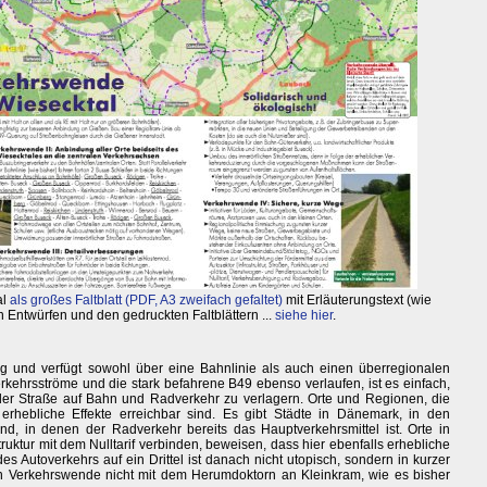
al
als großes Faltblatt (PDF, A3 zweifach gefaltet)
mit Erläuterungstext (wie
n Entwürfen und den gedruckten Faltblättern ...
siehe hier
.
ng und verfügt sowohl über eine Bahnlinie als auch einen überregionalen
erkehrsströme und die stark befahrene B49 ebenso verlaufen, ist es einfach,
r Straße auf Bahn und Radverkehr zu verlagern. Orte und Regionen, die
 erhebliche Effekte erreichbar sind. Es gibt Städte in Dänemark, in den
d, in denen der Radverkehr bereits das Hauptverkehrsmittel ist. Orte in
uktur mit dem Nulltarif verbinden, beweisen, dass hier ebenfalls erhebliche
es Autoverkehrs auf ein Drittel ist danach nicht utopisch, sondern in kurzer
ten Verkehrswende nicht mit dem Herumdoktorn an Kleinkram, wie es bisher