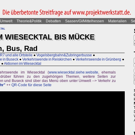
Umwelt
Theorie&Politik
Debatten
Saasen/GI/Mittelhessen
Materialien
Se
ktal
 WIESECKTAL BIS MÜCKE
, Bus, Rad
7 und alle Ortsteile
●
Vogelsbergbahn&Zubringerbusse
●
e in Buseck
●
Verkehrswende in Reiskirchen
●
Verkehrswende in Grünberg
●
n
●
Aktionen im Wiesecktal
kehrswende im Wiesecktal (
www.wiesecktal.siehe.website
, ehemals
er drüber führen zu den zugehörigen Themen, weitere Seiten zur
en und Buseck sind über das Menü oben unter Umwelt --> Verkehr zu
hr"
++
QR-Code für diese Seite