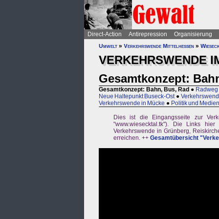
Direct-Action
Antirepression
Organisierung
Umwelt
»
Verkehrswende Mittelhessen
»
Wiesec
VERKEHRSWENDE IM
Gesamtkonzept: Bahn
Gesamtkonzept: Bahn, Bus, Rad
●
Radweg R
Neue Haltepunkt Buseck-Ost
●
Verkehrswend
Verkehrswende in Mücke
●
Politik und Medie
Dies ist die Eingangsseite zur Ver
"www.wiesecktal.tk"). Die Links hi
Verkehrswende in Grünberg, Reiskirch
erreichen. ++
Gesamtübersicht "Verke