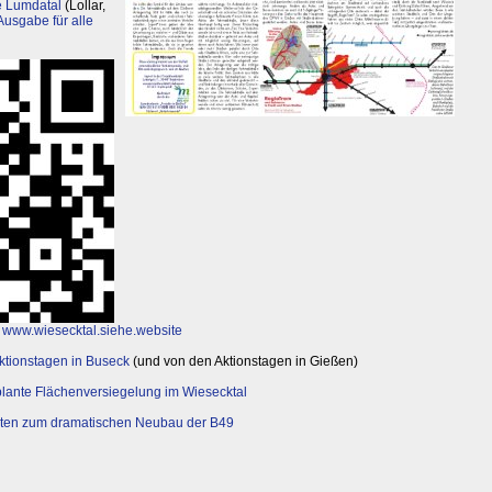
 Lumdatal
(Lollar,
Ausgabe für alle
www.wiesecktal.siehe.website
ktionstagen in Buseck
(und von den Aktionstagen in Gießen)
plante Flächenversiegelung im Wiesecktal
iten zum dramatischen Neubau der B49