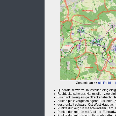
Gesamtplan ++
als Faltblatt
Quadrate schwarz: Haltestellen eingleisig
Rechtecke schwarz: Haltestellen zweigl
Strich rot: zweigleisige Streckenabschnitt
Striche pink: Vorgeschlagene Buslinien (
gesprenkelt schwarz: Ost-West-Hauptac
Punkte dunkelgrün mit schwarzem Kern: 
Punkte dunkelgrün mit Abstand: Fahrradw
Punkte dunkelgrün eng: Fahrradstraße mit 