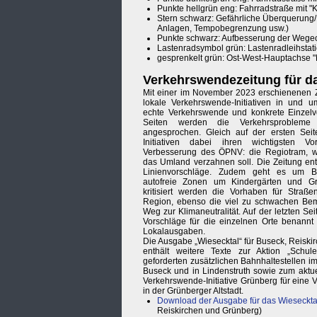
Punkte hellgrün eng: Fahrradstraße mit "Kf
Stern schwarz: Gefährliche Überquerung/
Anlagen, Tempobegrenzung usw.)
Punkte schwarz: Aufbesserung der Wegeo
Lastenradsymbol grün: Lastenradleihstati
gesprenkelt grün: Ost-West-Hauptachse 
Verkehrswendezeitung für d
Mit einer im November 2023 erschienenen Z
lokale Verkehrswende-Initiativen in und 
echte Verkehrswende und konkrete Einzelvo
Seiten werden die Verkehrsproblem
angesprochen. Gleich auf der ersten Seit
Initiativen dabei ihren wichtigsten V
Verbesserung des ÖPNV: die Regiotram, 
das Umland verzahnen soll. Die Zeitung ent
Linienvorschläge. Zudem geht es um Bar
autofreie Zonen um Kindergärten und Gr
kritisiert werden die Vorhaben für Straß
Region, ebenso die viel zu schwachen B
Weg zur Klimaneutralität. Auf der letzten Se
Vorschläge für die einzelnen Orte benannt –
Lokalausgaben.
Die Ausgabe „Wiesecktal“ für Buseck, Reisk
enthält weitere Texte zur Aktion „Schul
geforderten zusätzlichen Bahnhaltestellen 
Buseck und in Lindenstruth sowie zum aktue
Verkehrswende-Initiative Grünberg für eine
in der Grünberger Altstadt.
Download der Ausgabe für das Wieseckta
Reiskirchen und Grünberg)