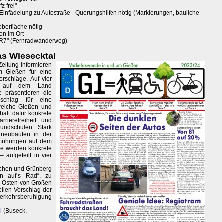
z frei"
Einfädelung zu Autostraße - Querungshilfen nötig (Markierungen, bauliche
berfläche nötig
on im Ort
"R7" (Fernradwanderweg)
as Wiesecktal
eitung informieren
um Gießen für eine
rschläge. Auf vier
e auf dem Land
e präsentieren die
orschlag für eine
welche Gießen und
hält dafür konkrete
rierefreiheit und
undschulen. Stark
enneubauten in der
emühungen auf dem
ite werden konkrete
 aufgeteilt in vier
irchen und Grünberg
en auf’s Rad“, zu
im Osten von Großen
llen Vorschlag der
 Verkehrsberuhigung
l
(Buseck,