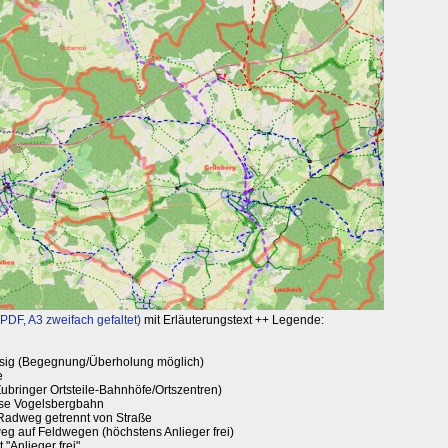
 (PDF, A3 zweifach gefaltet)
mit Erläuterungstext ++ Legende:
eisig (Begegnung/Überholung möglich)
e
Zubringer Ortsteile-Bahnhöfe/Ortszentren)
hse Vogelsbergbahn
Radweg getrennt von Straße
eg auf Feldwegen (höchstens Anlieger frei)
"Anlieger frei"