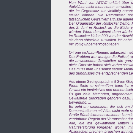
Herr Wahl von ATTAC erklärt über d
Aktivitäten nicht mehr sehen zu wolle
die im Gegensatz zur vielfältig auto
stellen können. Die Reformisten soll
tatsächlichen Gewaltverhältnisse agiere
Der Organisator der Rostocker Demo, 
des 2. Juni in Rostock an die Bilder
würden. Wenn das stimmt, dann würde
im Rostocker Hafen 300 von der Abschi
sie dann abfackeln zu wollen. Ich habe
mir völlig unbemerkt geblieben.
O-Töne im Attac-Plenum, aufgezeichnet 
Das Problem war weniger die Polizei, v
die anwesenden Gewalttäter, die ganz 
nicht. Oder sie haben sich vorher schwa
Das muss man uns selbst sagen: Meines 
des Bündnisses die entsprechenden Le
Aus einem Streitgespräch mit Sven Gieg
Einen Stein zu schmeißen, kann ich mi
Gewalt ein ineffektives und unmoralisches
Es gibt viele Methoden, ungehorsam
Gewaltfreie Blockaden gehören dazu. D
Bewegung. ...
Es geht um diejenigen, die sich um A
Demonstrationen mit Attac nicht mehr se
Große Bündnisdemonstrationen kann ich 
vereinbarte Regeln der Veranstalter durc
Alle, die mit gewaltfreien Mittel
Naturzerstörung vorgehen wollen, mi
Absprachen brechen, brauchen wir nicht