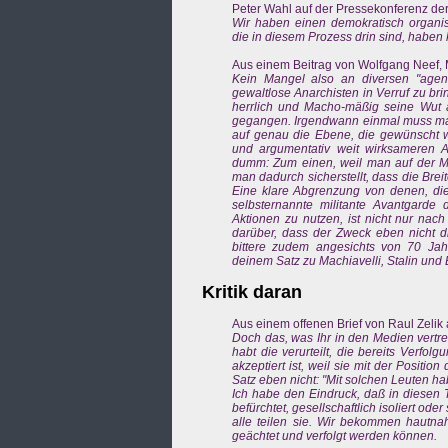
Peter Wahl auf der Pressekonferenz der 
Wir haben einen demokratisch organisi
die in diesem Prozess drin sind, haben 
Aus einem Beitrag von Wolfgang Neef, Mi
Kein Mangel also an diversen "agen
gewaltlose Anarchisten in Verruf zu bri
herrlich und Macho-mäßig seine Wut
gegangen. Irgendwann einmal muss man 
auf genau die Ebene, die gewünscht wi
und argumentativ weit wirksameren A
dumm: Zum einen, weil man auf der Mi
man dadurch sicherstellt, dass die Bre
Eine klare Abgrenzung von denen, die
selbsternannte militante Avantgard
Aktionen zu nutzen, ist nicht nur nach
darüber, dass der Zweck eben nicht die
bittere zudem angesichts von 70 Jahr
deinem Satz zu Machiavelli, Stalin und
Kritik daran
Aus einem offenen Brief von Raul Zelik 
Doch das, was Ihr in den Medien vertret
habt die verurteilt, die bereits Verfol
akzeptiert ist, weil sie mit der Positio
Satz eben nicht: "Mit solchen Leuten ha
Ich habe den Eindruck, daß in diesen 
befürchtet, gesellschaftlich isoliert ode
alle teilen sie. Wir bekommen hautnah
geächtet und verfolgt werden können.