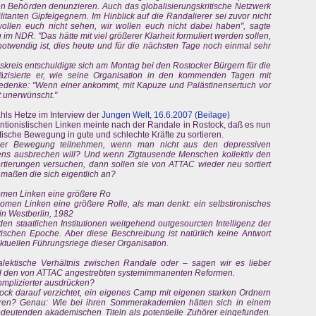
n Behörden denunzieren. Auch das globalisierungskritische Netzwerk
itanten Gipfelgegnern. Im Hinblick auf die Randalierer sei zuvor nicht
wollen euch nicht sehen, wir wollen euch nicht dabei haben", sagte
 NDR. "Das hätte mit viel größerer Klarheit formuliert werden sollen,
notwendig ist, dies heute und für die nächsten Tage noch einmal sehr
reis entschuldigte sich am Montag bei den Rostocker Bürgern für die
äzisierte er, wie seine Organisation in den kommenden Tagen mit
denke: "Wenn einer ankommt, mit Kapuze und Palästinensertuch vor
t unerwünscht."
hls Hetze im Interview der
Jungen Welt, 16.6.2007 (Beilage)
ntionistischen Linken meinte nach der Randale in Rostock, daß es nun
tische Bewegung in gute und schlechte Kräfte zu sortieren.
ner Bewegung teilnehmen, wenn man nicht aus den depressiven
ebens ausbrechen will? Und wenn Zigtausende Menschen kollektiv den
ortierungen versuchen, dann sollen sie von ATTAC wieder neu sortiert
maßen die sich eigentlich an?
omen Linken eine größere Ro
omen Linken eine größere Rolle, als man denkt: ein selbstironisches
in Westberlin, 1982
n staatlichen Institutionen weitgehend outgesourcten Intelligenz der
stischen Epoche. Aber diese Beschreibung ist natürlich keine Antwort
aktuellen Führungsriege dieser Organisation.
alektische Verhältnis zwischen Randale oder – sagen wir es lieber
und den von ATTAC angestrebten systemimmanenten Reformen.
omplizierter ausdrücken?
ck darauf verzichtet, ein eigenes Camp mit eigenen starken Ordnern
hren? Genau: Wie bei ihren Sommerakademien hätten sich in einem
eutenden akademischen Titeln als potentielle Zuhörer eingefunden.