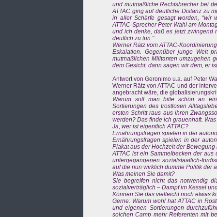
und mutmaßliche Rechtsbrecher bei de
ATTAC ging auf deutliche Distanz zu mil
in aller Schärfe gesagt worden, "wir 
ATTAC-Sprecher Peter Wahl am Montag im
und ich denke, daß es jetzt zwingend 
deutlich zu tun."
Werner Rätz vom ATTAC-Koordinierungsk
Eskalation. Gegenüber junge Welt pr
mutmaßlichen Militanten umzugehen ge
dem Gesicht, dann sagen wir dem, er is
Antwort von Geronimo u.a. auf Peter Wa
Werner Rätz von ATTAC und der Interve
angebracht wäre, die globalisierungskri
Warum soll man bitte schön an ei
Sortierungen des trostlosen Alltagsl
ersten Schritt raus aus ihren Zwangss
werden? Das finde ich grauenhaft. Was 
Ja, wer ist eigentlich ATTAC?
Ernährungsfragen spielen in der auton
Ernährungsfragen spielen in der auton
Plakat aus der Hochzeit der Bewegung 
ATTAC ist ein Sammelbecken der aus de
untergegangenen sozialstaatlich-fordi
auf die nun wirklich dumme Politik der 
Was meinen Sie damit?
Sie begreifen nicht das notwendig di
sozialverträglich – Dampf im Kessel 
Können Sie das vielleicht noch etwas k
Gerne: Warum wohl hat ATTAC in Rosto
und eigenen Sortierungen durchzufü
solchen Camp mehr Referenten mit bed