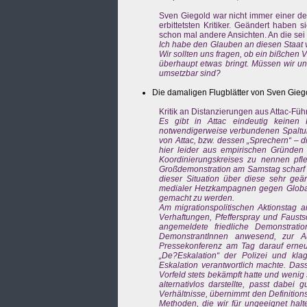
Sven Giegold war nicht immer einer d
erbittetsten Kritiker. Geändert haben
schon mal andere Ansichten. An die sei 
Ich habe den Glauben an diesen Staat 
Wir sollten uns fragen, ob ein bißchen
überhaupt etwas bringt.
Müssen wir uns
umsetzbar sind?
Die damaligen Flugblätter von Sven Gieg
Kritik an Distanzierungen aus Attac-Füh
Es gibt in Attac eindeutig keinen 
notwendigerweise verbundenen Spaltun
von Attac, bzw. dessen „Sprechern“ – d
hier leider aus empirischen Gründen hi
Koordinierungskreises zu nennen pf
Großdemonstration am Samstag scharf 
dieser Situation über diese sehr geärg
medialer Hetzkampagnen gegen Globali
gemacht zu werden.
Am migrationspolitischen Aktionstag am 
Verhaftungen, Pfefferspray und Faust
angemeldete friedliche Demonstrat
DemonstrantInnen anwesend, zur A
Pressekonferenz am Tag darauf erneut
„De?Eskalation“ der Polizei und klag
Eskalation verantwortlich machte. Da
Vorfeld stets bekämpft hatte und wenig
alternativlos darstellte, passt dabei 
Verhältnisse, übernimmt den Definitio
Methoden, die wir für ungeeignet hal