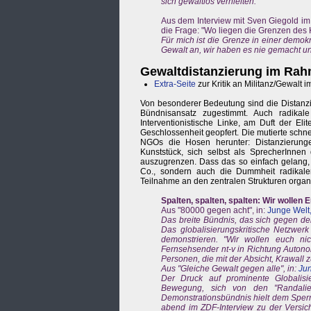
sich gewaltlos verhielten.
Aus dem Interview mit Sven Giegold im 
die Frage: "Wo liegen die Grenzen des K
Für mich ist die Grenze in einer demok
Gewalt an, wir haben es nie gemacht und
Gewaltdistanzierung im Rah
Extra-Seite
zur Kritik an Militanz/Gewalt 
Von besonderer Bedeutung sind die Distanzi
Bündnisansatz zugestimmt. Auch radikal
Interventionistische Linke, am Duft der Eli
Geschlossenheit geopfert. Die mutierte schne
NGOs die Hosen herunter: Distanzierung
Kunststück, sich selbst als SprecherInn
auszugrenzen. Dass das so einfach gelang, i
Co., sondern auch die Dummheit radikale
Teilnahme an den zentralen Strukturen organi
Spalten, spalten, spalten: Wir wollen 
Aus "80000 gegen acht", in:
Junge Welt,
Das breite Bündnis, das sich gegen de
Das globalisierungskritische Netzwer
demonstrieren. "Wir wollen euch ni
Fernsehsender nt-v in Richtung Auton
Personen, die mit der Absicht, Krawall z
Aus "Gleiche Gewalt gegen alle", in:
Jun
Der Druck auf prominente Globalisie
Bewegung, sich von den "Randalier
Demonstrationsbündnis hielt dem Sperr
abend im ZDF-Interview zu der Versich