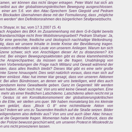
amen, wir können das nicht länger ertragen. Peter Wahl hat sich als
ch selbst aus der globalisierungskritischen Bewegung ausgeschlossen.
in einer am 5.6. von den Attac-Sprechern Sven Giegold und Pedram
en Blockaden übernahmen diese mit der Formulierung, dass „mögliche
en werden“ den Definitionsrahmen des bürgerlichen Strafgesetzbuchs.
m Shayar, in: taz, vom 17.3.2007 (S. 4)
d nach Angaben des BKA im Zusammenhang mit dem G-8-Gipfel bereits
randanschläge nicht Ihrer Mobilisierungsarbeit? Pedram Shahyar: Ja,
für eine gerechte, friedliche und ökologisch nachhaltige Weltordnung.
ig, dass wir unsere Inhalte in breite Kreise der Bevölkerung tragen.
 sondern entfremden viele Leute von unserem Anliegen. Warum tun sich
zene schwer, sich von Anschlägen dieser Art zu distanzieren? Ich
 sind. Bei einigen Bewegungsaktivisten gibt es diese klammheimliche
sche Ansprechpartner, da müssen sie die fragen. Unabhängig von
Ihren Vorbereitungen die Frage nach Militanz und Gewalt während der
ten, dass alles friedlich bleibt? Dieses Mal gibt es eine sehr große
linke Szene hinausgeht. Dies setzt natürlich voraus, dass man sich auf
ner einlässt. Attac hat immer klar gesagt, dass von unseren Aktionen
: Bei allen Bündnissen, an denen wir uns beteiligen, wird dies auch
eiligendamm keine Gewaltwelle geben. Ganz im Gegenteil: Wir werden
en haben. Aber noch mal: Von uns wird keine Gewalt ausgehen. Eine
h mehr als einer friedlichen Latschdemo. Latschdemo allein reicht mir ja
r Gestus ist ein Konstitutionsmoment der globalisierungskritischen
die Elite, wir stellen uns quer. Wir haben monatelang bis ins kleinste
ionen geklärt, dass „Block G 8“ eine nichtmilitante Aktion von
s? Indem wir uns zu Tausenden friedlich auf die Straße setzen. Bilder
eiligendamm also definitiv aus? Von uns und auch über Attac hinaus:
 mal die Gegenseite fragen. Momentan habe ich den Eindruck, dass die
er Polizei bewusst geschürt wird, um unseren Protest in Misskredit zu
en uns nicht provozieren lassen.