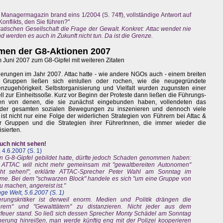
Managermagazin brand eins 1/2004 (S. 74ff), vollständige Antwort auf
onflikts, den Sie führen?"
ratischen Gesellschaft die Frage der Gewalt. Konkret: Attac wendet nie
 werden es auch in Zukunft nicht tun. Da ist die Grenze.
men der G8-Aktionen 2007
im Juni 2007 zum G8-Gipfel mit weiteren Zitaten
erungen im Jahr 2007. Attac hatte - wie andere NGOs auch - einem breiten
e Gruppen ließen sich einlullen oder rochen, wie die neugegründete
tenzugehörigkeit. Selbstorganisierung und Vielfalt wurden zugunsten einer
ll zur Einheitssoße. Kurz vor Beginn der Proteste dann ließen die Führungs-
en von denen, die sie zunächst eingebunden haben, vollendeten das
en der gesamten sozialen Bewegungen zu inszenieren und dennoch viele
st nicht nur eine Folge der widerlichen Strategien von Führern bei Attac &
r Gruppen und die Strategien ihrer FührerInnen, die immer wieder die
sierten.
Euch nicht sehen!
 4.6.2007 (S. 1)
n G-8-Gipfel gebildet hatte, dürfte jedoch Schaden genommen haben:
k ATTAC will nicht mehr gemeinsam mit "gewaltbereiten Autonomen"
cht sehen!", erklärte ATTAC-Sprecher Peter Wahl am Sonntag im
ome. Bei dem "schwarzen Block" handele es sich "um eine Gruppe von
u machen, angereist ist."
ge Welt, 5.6.2007 (S. 1)
rungskritiker ist derweil enorm. Medien und Politik drängen die
ern" und "Gewalttätern" zu distanzieren. Nicht jeder aus dem
feuer stand. So ließ sich dessen Sprecher Monty Schädel am Sonntag
erung hinreißen, man werde künftig eng mit der Polizei kooperieren