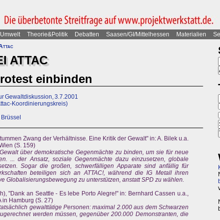
Umwelt
Theorie&Politik
Debatten
Saasen/GI/Mittelhessen
Materialien
Se
 Attac
I ATTAC
rotest einbinden
r Gewaltdiskussion, 3.7.2001
Attac-Koordinierungskreis)
 Brüssel
men Zwang der Verhältnisse. Eine Kritik der Gewalt" in: A. Bilek u.a.
 Wien (S. 159)
le Gewalt über demokratische Gegenmächte zu binden, um sie für neue
n. ... der Ansatz, soziale Gegenmächte dazu einzusetzen, globale
tzen. Sogar die großen, schwerfälligen Apparate sind anfällig für
kschaften beteiligen sich an ATTAC!, während die IG Metall ihren
tive Globalisierungsbewegung zu unterstützen, anstatt SPD zu wählen.
), "Dank an Seattle - Es lebe Porto Alegre!" in: Bernhard Cassen u.a.,
A in Hamburg (S. 27)
 tatsächlich gewalttätige Personen: maximal 2.000 aus dem Schwarzen
nzugerechnet werden müssen, gegenüber 200.000 Demonstranten, die