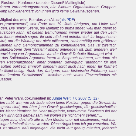
Rostock II Konferenz (aus der Dissent!-Mailingliste)
erten Vorbereitungsprozess, alle Akteure, Organisationen, Gruppen,
klipp und klar erklärt: von ihnen wird keine Gewalt ausgehen.
tglied des wiss. Beirates von Attac (
als PDF
)
ts provocateurs", seit Ende des 19. Jhds übrigens, um Linke und
ngen. Die "linke" Szene, die Militanz so prima findet, weil man damit so
 austoben kann, ist diesen Bemühungen immer wieder auf den Leim
ihnen einfach sagen: Ihr seid blöd und uninformiert. Ihr begebt euch
rd, um die Wirkung der nicht-militanten, zahlenmäßig weit größeren
ktionen und DemonstrantInnen zu konterkarieren. Das ist zweifach
litanz-Ebene dem "System" immer unterlegen ist. Zum anderen, weil
itenwirkung von Argumenten von der Gewalt-Debatte überlagert wird. ...
 das Solidaritäts-Argument intern in Anspruch nehmen, um dann als
e den Resonanzboden einer breiteren Bewegung "autonom" für ihre
 außen politisch sinnvoll, sondern sorgt auch nach innen für Klarheit
 Mittel heiligt. Auch das, übrigens, eine historische Erfahrung, eine
en "realem Sozialismus" - insofern auch volles Einverständnis mit
 Baader.
an Peter Wahl, dokumentiert in:
Junge Welt, 7.6.2007 (S. 12)
en habt, war, wie ich finde, eben keine Position gegen die Gewalt. Ihr
gungsziel sind, und über jene Gewalt geschwiegen, die gesellschaftlich
n der Macht identisch ist. Über prügelnde, vermummte Polizisten fiel der
ben wir nichts gemeinsam, wir wollen sie nicht mehr sehen." ...
Tagen auch deshalb alle in den Medienchor mit einstimmen, weil man
r sogar kriminalisiert zu werden. Diese Angst kann ich gut verstehen. Wir
 zu spüren, daß diejenigen, die nicht laut genug mitrufen, jederzeit