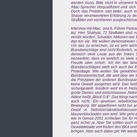
werden muss. Bitte nicht in unserem N
Attac-Sprecher disqualifiziert und si
Doch das Problem sitzt tiefer: auch 
Shayar verantworteten Erklärung zu d
Straftäter von vornherein ausgeschloss
Interview mit Attac- und IL-Führer Pedra
taz: Herr Shahyar, 72 Straftaten sin
verübt worden. Schaden Aktionen wie B
das tun sie. Wir wollen demonstrieren 
Um das zu erreichen, ist es sehr wicht
Brandanschläge sind nicht förderlich,
dennoch viele Leute aus der linken S
bezweifele, dass es wirklich so viele
Freude aber schon. Ich bin der fal
Brandanschlägen stellt sich auch bei 
Protesttage. Wie wollen Sie gewährleis
Bündnisbereitschaft, die weit über die 
die Prinzipien der anderen Bündnispart
keine Gewalt ausgehen wird. Das heißt
sichergestellt. Insofern wird es in H
große Demos und entschlossene Aktion
Aktion heißt „Block G 8“. Das klingt nac
auch nicht. Ein gewisser rebellische
Bewegung. Wir appellieren nicht nur an 
Detail in Selbstverständnisdiskuss
Massenblockaden sein wird. Wie geht da
wie in Genua 2001 schließen Sie für H
ganz sicher ja. Aber Sie sollten auch
Gewaltdebatte von Keilen des BKA und d
bringen. Aber auch dabei gilt: Wir werd