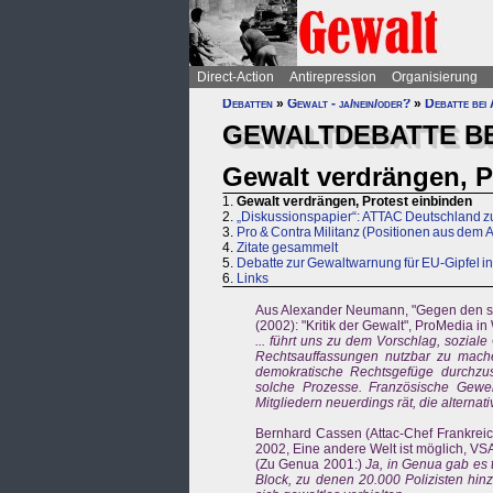
Direct-Action
Antirepression
Organisierung
Debatten
»
Gewalt - ja/nein/oder?
»
Debatte bei
GEWALTDEBATTE BE
Gewalt verdrängen, P
1.
Gewalt verdrängen, Protest einbinden
2.
„Diskussionspapier“: ATTAC Deutschland zu
3.
Pro & Contra Militanz (Positionen aus dem 
4.
Zitate gesammelt
5.
Debatte zur Gewaltwarnung für EU-Gipfel in
6.
Links
Aus Alexander Neumann, "Gegen den stum
(2002): "Kritik der Gewalt", ProMedia in
... führt uns zu dem Vorschlag, sozia
Rechtsauffassungen nutzbar zu mache
demokratische Rechtsgefüge durchzuse
solche Prozesse. Französische Gewer
Mitgliedern neuerdings rät, die alterna
Bernhard Cassen (Attac-Chef Frankreich
2002, Eine andere Welt ist möglich, VS
(Zu Genua 2001:)
Ja, in Genua gab es
Block, zu denen 20.000 Polizisten hi