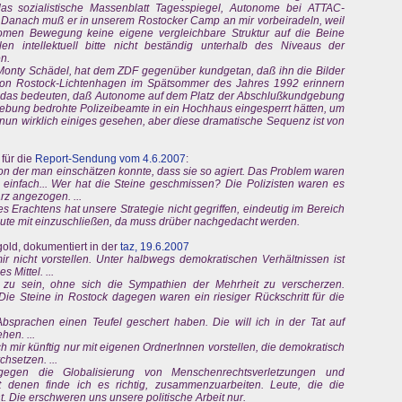
as sozialistische Massenblatt Tagesspiegel, Autonome bei ATTAC-
n. Danach muß er in unserem Rostocker Camp an mir vorbeiradeln, weil
nomen Bewegung keine eigene vergleichbare Struktur auf die Beine
en intellektuell bitte nicht beständig unterhalb des Niveaus der
n.
Monty Schädel, hat dem ZDF gegenüber kundgetan, daß ihn die Bilder
 von Rostock-Lichtenhagen im Spätsommer des Jahres 1992 erinnern
 das bedeuten, daß Autonome auf dem Platz der Abschlußkundgebung
ebung bedrohte Polizeibeamte in ein Hochhaus eingesperrt hätten, um
 nun wirklich einiges gesehen, aber diese dramatische Sequenz ist von
für die
Report-Sendung vom 4.6.2007
:
on der man einschätzen konnte, dass sie so agiert. Das Problem waren
einfach... Wer hat die Steine geschmissen? Die Polizisten waren es
rz angezogen. ...
Erachtens hat unsere Strategie nicht gegriffen, eindeutig im Bereich
ute mit einzuschließen, da muss drüber nachgedacht werden.
old, dokumentiert in der
taz,
19.6.2007
r nicht vorstellen. Unter halbwegs demokratischen Verhältnissen ist
 Mittel. ...
 zu sein, ohne sich die Sympathien der Mehrheit zu verscherzen.
ie Steine in Rostock dagegen waren ein riesiger Rückschritt für die
bsprachen einen Teufel geschert haben. Die will ich in der Tat auf
hen. ...
mir künftig nur mit eigenen OrdnerInnen vorstellen, die demokratisch
hsetzen. ...
n gegen die Globalisierung von Menschenrechtsverletzungen und
t denen finde ich es richtig, zusammenzuarbeiten. Leute, die die
. Die erschweren uns unsere politische Arbeit nur.