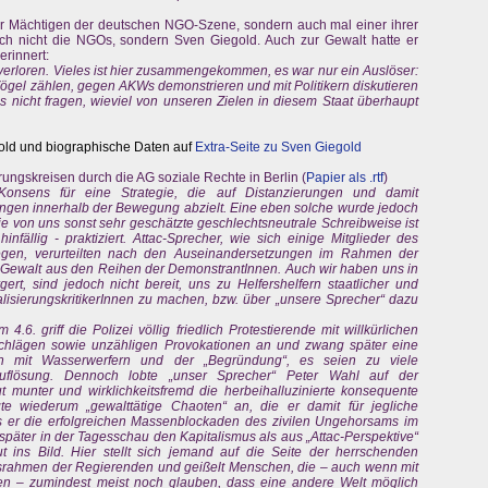
er Mächtigen der deutschen NGO-Szene, sondern auch mal einer ihrer
 sich nicht die NGOs, sondern Sven Giegold. Auch zur Gewalt hatte er
erinnert:
verloren. Vieles ist hier zusammengekommen, es war nur ein Auslöser:
 Vögel zählen, gegen AKWs demonstrieren und mit Politikern diskutieren
 nicht fragen, wieviel von unseren Zielen in diesem Staat überhaupt
old und biographische Daten auf
Extra-Seite zu Sven Giegold
rungskreisen durch die AG soziale Rechte in Berlin (
Papier als .rtf
)
Konsens für eine Strategie, die auf Distanzierungen und damit
gen innerhalb der Bewegung abzielt. Eine eben solche wurde jedoch
ie von uns sonst sehr geschätzte geschlechtsneutrale Schreibweise ist
nfällig - praktiziert. Attac-Sprecher, wie sich einige Mitglieder des
legen, verurteilten nach den Auseinandersetzungen im Rahmen der
Gewalt aus den Reihen der DemonstrantInnen. Auch wir haben uns in
ert, sind jedoch nicht bereit, uns zu Helfershelfern staatlicher und
sierungskritikerInnen zu machen, bzw. über „unsere Sprecher“ dazu
4.6. griff die Polizei völlig friedlich Protestierende mit willkürlichen
schlägen sowie unzähligen Provokationen an und zwang später eine
ion mit Wasserwerfern und der „Begründung“, es seien zu viele
uflösung. Dennoch lobte „unser Sprecher“ Peter Wahl auf der
 munter und wirklichkeitsfremd die herbeihalluzinierte konsequente
te wiederum „gewalttätige Chaoten“ an, die er damit für jegliche
ss er die erfolgreichen Massenblockaden des zivilen Ungehorsams im
 später in der Tagesschau den Kapitalismus als aus „Attac-Perspektive“
gut ins Bild. Hier stellt sich jemand auf die Seite der herrschenden
nsrahmen der Regierenden und geißelt Menschen, die – auch wenn mit
ten – zumindest meist noch glauben, dass eine andere Welt möglich