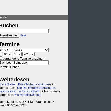
rvice
Suchen
Hilfe
Termine
vergangene Termine anzeigen
Weiterlesen
Kreis Gießen: B49-Neubau verhindern
++
Neues Buch:
Die Demokratie überwinden,
bevor sie sich selbst abschafft
++ Nichts mehr
verpassen:
Mailverteiler&Chats
Neue Mobilnr.: 015511439808), Festnetz
bleibt 06401-903283