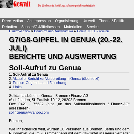
Direct-Action
Antirepression
Organisierung
Umwelt
Theorie&Politik
Debatten
Saasen/GI/Mittelhessen
Materialien
Service
Direct-Action
»
Berichte und Auswertung
»
Genua 2001 nachher
G7/G8-GIPFEL IN GENUA (20.-22.
JULI)
BERICHTE UND AUSWERTUNG
Soli-Aufruf zu Genua
1.
Soli-Aufruf zu Genua
2.
Aktueller Bericht zur Vorbereitung in Genua (übersetzt)
3.
Presse: Original ... und Fälschung
4.
Links
Solidaritätsbündnis Genua - Bremen / Finanz-AG
c/o Infoladen, St. Paulistr. 10-12, 28203 Bremen
Fax: 0421 - 75682 (bitte „an das Solidaritätsbündnis / Finanz-AG“
adressieren)
soli4genua@yahoo.com
Bremen,
Wie ihr sicherlich wißt, wurden 10 Personen aus Bremen, Berlin und dem
Ruhrgebiet, die im Zusammenhang mit dem G8-Gipfel in Genua verhaftet