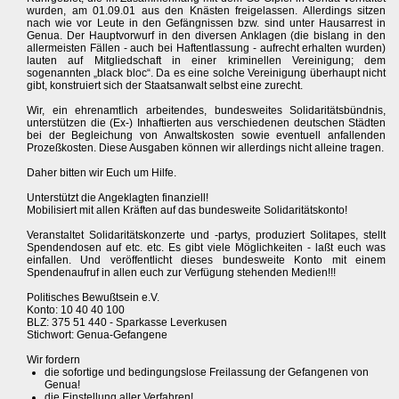
wurden, am 01.09.01 aus den Knästen freigelassen. Allerdings sitzen
nach wie vor Leute in den Gefängnissen bzw. sind unter Hausarrest in
Genua. Der Hauptvorwurf in den diversen Anklagen (die bislang in den
allermeisten Fällen - auch bei Haftentlassung - aufrecht erhalten wurden)
lauten auf Mitgliedschaft in einer kriminellen Vereinigung; dem
sogenannten „black bloc“. Da es eine solche Vereinigung überhaupt nicht
gibt, konstruiert sich der Staatsanwalt selbst eine zurecht.
Wir, ein ehrenamtlich arbeitendes, bundesweites Solidaritätsbündnis,
unterstützen die (Ex-) Inhaftierten aus verschiedenen deutschen Städten
bei der Begleichung von Anwaltskosten sowie eventuell anfallenden
Prozeßkosten. Diese Ausgaben können wir allerdings nicht alleine tragen.
Daher bitten wir Euch um Hilfe.
Unterstützt die Angeklagten finanziell!
Mobilisiert mit allen Kräften auf das bundesweite Solidaritätskonto!
Veranstaltet Solidaritätskonzerte und -partys, produziert Solitapes, stellt
Spendendosen auf etc. etc. Es gibt viele Möglichkeiten - laßt euch was
einfallen. Und veröffentlicht dieses bundesweite Konto mit einem
Spendenaufruf in allen euch zur Verfügung stehenden Medien!!!
Politisches Bewußtsein e.V.
Konto: 10 40 40 100
BLZ: 375 51 440 - Sparkasse Leverkusen
Stichwort: Genua-Gefangene
Wir fordern
die sofortige und bedingungslose Freilassung der Gefangenen von
Genua!
die Einstellung aller Verfahren!