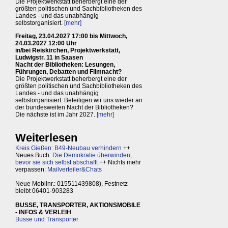
Die Projektwerkstatt beherbergt eine der
größten politischen und Sachbibliotheken des
Landes - und das unabhängig
selbstorganisiert.
[mehr]
Freitag, 23.04.2027 17:00 bis Mittwoch,
24.03.2027 12:00 Uhr
in/bei Reiskirchen, Projektwerkstatt,
Ludwigstr. 11 in Saasen
Nacht der Bibliotheken: Lesungen,
Führungen, Debatten und Filmnacht?
Die Projektwerkstatt beherbergt eine der
größten politischen und Sachbibliotheken des
Landes - und das unabhängig
selbstorganisiert. Beteiligen wir uns wieder an
der bundesweiten Nacht der Bibliotheken?
Die nächste ist im Jahr 2027.
[mehr]
Weiterlesen
Kreis Gießen: B49-Neubau verhindern
++
Neues Buch:
Die Demokratie überwinden,
bevor sie sich selbst abschafft
++ Nichts mehr
verpassen:
Mailverteiler&Chats
Neue Mobilnr.: 015511439808), Festnetz
bleibt 06401-903283
BUSSE, TRANSPORTER, AKTIONSMOBILE
- INFOS & VERLEIH
Busse und Transporter