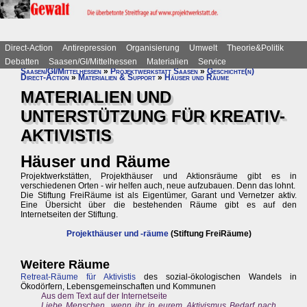
Direct-Action
Antirepression
Organisierung
Umwelt
Theorie&Politik
Debatten
Saasen/GI/Mittelhessen
Materialien
Service
Saasen/GI/Mittelhessen
»
Projektwerkstatt Saasen
»
Geschichte(n)
Direct-Action
»
Materialien & Support
»
Häuser und Räume
MATERIALIEN UND
UNTERSTÜTZUNG FÜR KREATIV-
AKTIVISTIS
Häuser und Räume
Projektwerkstätten, Projekthäuser und Aktionsräume gibt es in
verschiedenen Orten - wir helfen auch, neue aufzubauen. Denn das lohnt.
Die Stiftung FreiRäume ist als Eigentümer, Garant und Vernetzer aktiv.
Eine Übersicht über die bestehenden Räume gibt es auf den
Internetseiten der Stiftung.
Projekthäuser und -räume
(Stiftung FreiRäume)
Weitere Räume
Retreat-Räume für Aktivistis
des sozial-ökologischen Wandels in
Ökodörfern, Lebensgemeinschaften und Kommunen
Aus dem Text auf der Internetseite
Liebe Menschen, wenn ihr in eurem Aktivismus Bedarf nach