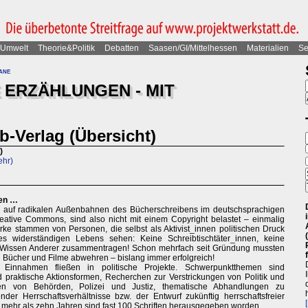
Umwelt
Theorie&Politik
Debatten
Saasen/GI/Mittelhessen
Materialien
Se
ane
 ERZÄHLUNGEN - MIT
-Verlag (Übersicht)
)
ehr)
ben …
m auf radikalen Außenbahnen des Bücherschreibens im deutschsprachigen
tive Commons, sind also nicht mit einem Copyright belastet – einmalig
rke stammen von Personen, die selbst als Aktivist_innen politischen Druck
es widerständigen Lebens sehen: Keine Schreibtischtäter_innen, keine
r Wissen Anderer zusammentragen! Schon mehrfach seit Gründung mussten
 Bücher und Filme abwehren – bislang immer erfolgreich!
e Einnahmen fließen in politische Projekte. Schwerpunktthemen sind
d praktische Aktionsformen, Recherchen zur Verstrickungen von Politik und
en von Behörden, Polizei und Justiz, thematische Abhandlungen zu
der Herrschaftsverhältnisse bzw. der Entwurf zukünftig herrschaftsfreier
 mehr als zehn Jahren sind fast 100 Schriften herausgegeben worden.