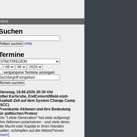
rvice
Suchen
Hilfe
Termine
vergangene Termine anzeigen
Dienstag, 18.08.2026 20:30 Uhr
in/bei Karlsruhe, EndCement/Wald-statt-
Asphalt-Zelt auf dem System Change Camp
(SCC)
Provokante Aktionen und ihre Bedeutung
für politischen Protest
Die "Letzte Generation" hat viele aufgeregt.
Ihre Aktionen polarisieren - und viele derer,
die Macht oder Kapital in ihren Händen
halten, schimpfen auf die Aktivist*innen.
[mehr]