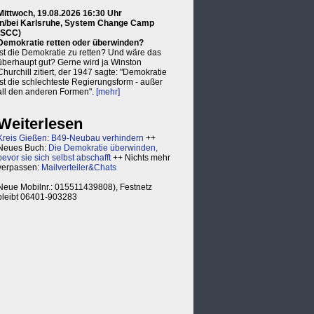
Mittwoch, 19.08.2026 16:30 Uhr
in/bei Karlsruhe, System Change Camp
(SCC)
Demokratie retten oder überwinden?
Ist die Demokratie zu retten? Und wäre das
überhaupt gut? Gerne wird ja Winston
Churchill zitiert, der 1947 sagte: "Demokratie
ist die schlechteste Regierungsform - außer
all den anderen Formen".
[mehr]
Weiterlesen
Kreis Gießen: B49-Neubau verhindern
++
Neues Buch:
Die Demokratie überwinden,
bevor sie sich selbst abschafft
++ Nichts mehr
verpassen:
Mailverteiler&Chats
Neue Mobilnr.: 015511439808), Festnetz
bleibt 06401-903283