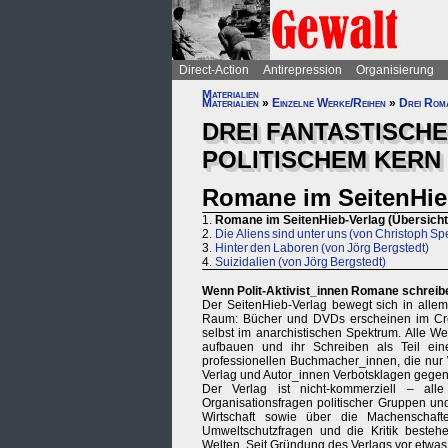
Direct-Action
Antirepression
Organisierung
Materialien
Materialien
»
Einzelne Werke/Reihen
»
Drei Rom
DREI FANTASTISCHE
POLITISCHEM KERN
Romane im SeitenHieb
1.
Romane im SeitenHieb-Verlag (Übersicht
2.
Die Aliens sind unter uns (von Christoph Sp
3.
Hinter den Laboren (von Jörg Bergstedt)
4.
Suizidalien (von Jörg Bergstedt)
Wenn Polit-Aktivist_innen Romane schrei
Der SeitenHieb-Verlag bewegt sich in alle
Raum: Bücher und DVDs erscheinen im Crea
selbst im anarchistischen Spektrum. Alle We
aufbauen und ihr Schreiben als Teil ein
professionellen Buchmacher_innen, die nu
Verlag und Autor_innen Verbotsklagen gegen
Der Verlag ist nicht-kommerziell – all
Organisationsfragen politischer Gruppen un
Wirtschaft sowie über die Machenschaft
Umweltschutzfragen und die Kritik bestehen
Welten. Seit Gründung des Verlags vor etwas