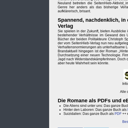
Neuland betreten die SeitenHieb-Aktivis
Genre her anders als das bisherige Verl
aufklärerisch, brisant.
Spannend, nachdenklich, in 
Verlag
Sie spielen in der Zukunft, bieten Ausblicke
bestehender Verhältnisse im Gewand des Ut
Bücher der beiden Politakteure Christoph Sp
der vom SeitenHieb-Verlag nun neu aufgeleg
Verhaltensnormierungen als unterhaltsame Le
Brandaktuell hingegen ist der Roman „Hinter
Durchsetzung einer neuen Technologie. Fir
Jagd nach WiderstandskämpferInnen. Doch die 
aber heute Wahrheit sein könnte.
Inf
Alle
Die Romane als PDFs und e
Die Aliens sind unter uns: Das ganze Buc
Hinter den Laboren: Das ganze Buch als
Suizidalien: Das ganze Buch als
PDF
++ 
Bes