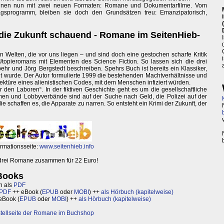
t_innen nun mit zwei neuen Formaten: Romane und Dokumentarfilme. Vom
agsprogramm, bleiben sie doch den Grundsätzen treu: Emanzipatorisch,
die Zukunft schauend - Romane im SeitenHieb-
 in Welten, die vor uns liegen – und sind doch eine gestochen scharfe Kritik
opieromans mit Elementen des Science Fiction. So lassen sich die drei
ehr und Jörg Bergstedt beschreiben. Spehrs Buch ist bereits ein Klassiker,
t wurde. Der Autor formulierte 1999 die bestehenden Machtverhältnisse und
ktüre eines alienistischen Codes, mit dem Menschen infiziert würden.
 den Laboren“. In der fiktiven Geschichte geht es um die gesellschaftliche
men und Lobbyverbände sind auf der Suche nach Geld, die Polizei auf der
schaffen es, die Apparate zu narren. So entsteht ein Krimi der Zukunft, der
ormationsseite:
www.seitenhieb.info
 drei Romane zusammen für 22 Euro!
Books
h als
PDF
PDF
++ eBook (
EPUB
oder
MOBI
) ++
als Hörbuch (kapitelweise)
eBook (
EPUB
oder
MOBI
) ++
als Hörbuch (kapitelweise)
tellseite der Romane im Buchshop