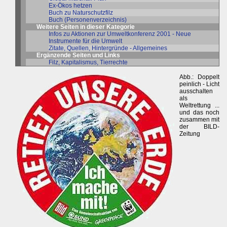
Ex-Ökos hetzen
Buch zu Naturschutzfilz
Buch (Personenverzeichnis)
Weitere Seiten in dieser Kategorie
Infos zu Aktionen zur Umweltkonferenz 2001 - Neue
Instrumente für die Umwelt
Zitate, Quellen, Hintergründe - Allgemeines
Ergänzende Seiten und Links
Filz, Kapitalismus, Tierrechte
Abb.: Doppelt
peinlich - Licht
ausschalten
als
Weltrettung ...
und das noch
zusammen mit
der BILD-
Zeitung