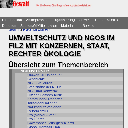
Direct-Action
Antirepression
Organisierung
Umwelt
Theorie&Politik
Debatten
Saasen/GI/Mittelhessen
Materialien
Service
Umwelt
»
NGO und Öko-Filz
UMWELTSCHUTZ UND NGOS IM
FILZ MIT KONZERNEN, STAAT,
RECHTER ÖKOLOGIE
Übersicht zum Themenbereich
NGO und Öko-Filz
Umwelt-NGOs beäugt
Geschichte
NGO-Strukturen
Staatsnähe der NGOs
NGO und Konzerne
Filz der Gentech-Kritik
Kommunen/Ökodörfer
Tarnorganisationen
Naturschutz von oben
Reformismus
Pro (starker) Staat
Pro Führer
Governance: Mitregieren jetzt!
Global Marshall Plan