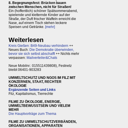
8. Begegnungsfest: Brücken bauen
zwischen Menschen, nicht für Straßen!
Ein (hoffentlich) schöner Spätsommerabend,
spielende und kletternde Kinder auf der
Straße, der Duft frischer Waffeln erreicht die
Nase, auf einem Tisch stehen leckere
Speisen und Getränke.
[mehr]
Weiterlesen
Kreis Gießen: B49-Neubau verhindern
++
Neues Buch:
Die Demokratie überwinden,
bevor sie sich selbst abschafft
++ Nichts mehr
verpassen:
Mailverteiler&Chats
Neue Mobilnr.: 015511439808), Festnetz
bleibt 06401-903283
UMWELTSCHUTZ UND NGOS IM FILZ MIT
KONZERNEN, STAAT, RECHTER
ÖKOLOGIE
Ergänzende Seiten und Links
Filz, Kapitalismus, Tierrechte
FILME ZU ÖKOLOGIE, ENERGIE,
UMWELTBEWUSSTSEIN UND VIELEM
MEHR
Die Hauptvorträge zum Thema
FILME ZU UMWELTSCHUTZVERBÄNDEN,
ORGANISATIONEN, APPARATEN