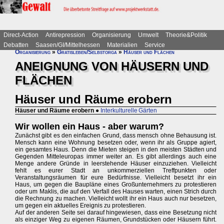
Direct-Action
Antirepression
Organisierung
Umwelt
Theorie&Politik
Debatten
Saasen/GI/Mittelhessen
Materialien
Service
Organisierung
»
Gratisleben/Selbstorga
»
Häuser und Flächen
ANEIGNUNG VON HÄUSERN UND
FLÄCHEN
Häuser und Räume erobern
Häuser und Räume erobern
●
Interkulturelle Gärten
Wir wollen ein Haus - aber warum?
Zunächst gibt es den einfachen Grund, dass mensch ohne Behausung ist.
Mensch kann eine Wohnung besetzen oder, wenn ihr als Gruppe agiert,
ein gesamtes Haus. Denn die Mieten steigen in den meisten Städten und
Gegenden Mitteleuropas immer weiter an. Es gibt allerdings auch eine
Menge andere Gründe in leerstehende Häuser einzuziehen. Vielleicht
fehlt es eurer Stadt an unkommerziellen Treffpunkten oder
Veranstaltungsräumen für eure Bedürfnisse. Vielleicht besetzt ihr ein
Haus, um gegen die Baupläne eines Großunternehmers zu protestieren
oder um Maklis, die auf den Verfall des Hauses warten, einen Strich durch
die Rechnung zu machen. Vielleicht wollt ihr ein Haus auch nur besetzen,
um gegen ein aktuelles Ereignis zu protestieren.
Auf der anderen Seite sei darauf hingewiesen, dass eine Besetzung nicht
als einziger Weg zu eigenen Räumen, Grundstücken oder Häusern führt.