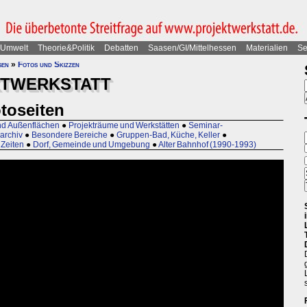
Umwelt
Theorie&Politik
Debatten
Saasen/GI/Mittelhessen
Materialien
Se
sen
»
Fotos und Skizzen
KTWERKSTATT
otoseiten
d Außenflächen
●
Projekträume und Werkstätten
●
Seminar-
!archiv
●
Besondere Bereiche
●
Gruppen-Bad, Küche, Keller
●
 Zeiten
●
Dorf, Gemeinde und Umgebung
●
Alter Bahnhof (1990-1993)