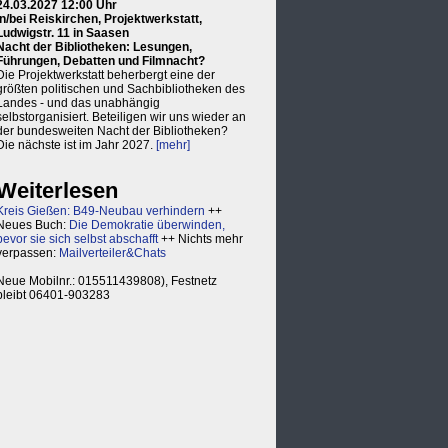
24.03.2027 12:00 Uhr
in/bei Reiskirchen, Projektwerkstatt,
Ludwigstr. 11 in Saasen
Nacht der Bibliotheken: Lesungen,
Führungen, Debatten und Filmnacht?
Die Projektwerkstatt beherbergt eine der
größten politischen und Sachbibliotheken des
Landes - und das unabhängig
selbstorganisiert. Beteiligen wir uns wieder an
der bundesweiten Nacht der Bibliotheken?
Die nächste ist im Jahr 2027.
[mehr]
Weiterlesen
Kreis Gießen: B49-Neubau verhindern
++
Neues Buch:
Die Demokratie überwinden,
bevor sie sich selbst abschafft
++ Nichts mehr
verpassen:
Mailverteiler&Chats
Neue Mobilnr.: 015511439808), Festnetz
bleibt 06401-903283