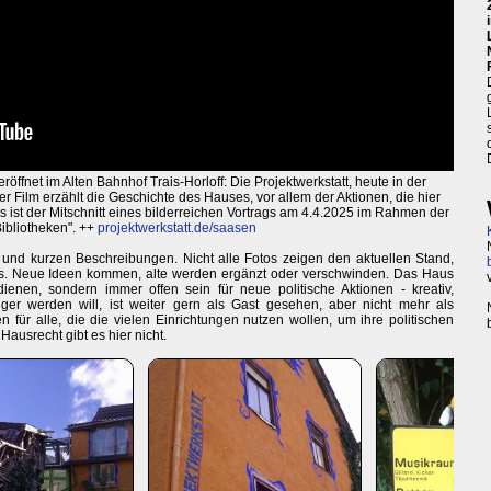
öffnet im Alten Bahnhof Trais-Horloff: Die Projektwerkstatt, heute in der
 Film erzählt die Geschichte des Hauses, vor allem der Aktionen, die hier
s ist der Mitschnitt eines bilderreichen Vortrags am 4.4.2025 im Rahmen der
Bibliotheken". ++
projektwerkstatt.de/saasen
s und kurzen Beschreibungen. Nicht alle Fotos zeigen den aktuellen Stand,
Fluss. Neue Ideen kommen, alte werden ergänzt oder verschwinden. Das Haus
nen, sondern immer offen sein für neue politische Aktionen - kreativ,
iger werden will, ist weiter gern als Gast gesehen, aber nicht mehr als
n für alle, die die vielen Einrichtungen nutzen wollen, um ihre politischen
ausrecht gibt es hier nicht.