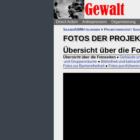
Direct-Action
Antirepression
Organisierung
Saasen/GI/Mittelhessen
»
Projektwerkstatt Saa
FOTOS DER PROJE
Übersicht über die F
Übersicht über die Fotoseiten
●
Gebäude un
und Gruppenräume
●
Bibliothek und kabrack
Fotos zur Barrierefreiheit
●
Fotos aus früheren