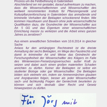
Prozess um die Feldbefreiung in Gatersleben
Abschließend sei mir gestattet, darauf aufmerksam zu machen,
dass die Wissenschaftlerinnen und Wissenschaftler des
weltweit renommierten Instituts für Pflanzengenetik und
Kulturpflanzenforschung in Gatersleben das anmaßende und
kriminelle Verhalten der Beklagten schockierend finden. Wie
kommen Hausfrauen und Bauern ohne jede wissenschaftliche
Qualifikation dazu, die Grundrechte der Wissenschaftler aus
Art. 5 GG und das Eigentum einer wissenschaftlichen
Einrichtung massiv zu verletzen und die Arbeit eines ganzen
Jahres zu zerstören?
Aus einem anwaltlichen Schreiben vom 10.6.2014 in gleicher
Sache
Anlass fur den anhängigen Rechtsstreit ist die dreiste
Anmaßung der sechs Beklagten, irn Wege des Faustrechts und
damit in krimineller Art und Weise das Gnindrecht der
Forschungsfreiheit der Wissenschaftler des Klägers im Falle
des Winterweizen-Freisetzungsversuches außer Kraft zu
setzen und dabei auch einen großen materiellen Schaden
anrichten zu dürfen. Keiner der Beklagten ist selbst ein
studierter Biologe oder gar Wissenschaftler. Die Beklagten
bilden sich vielmehr ein, indem sie Ammenmärchen glauben
und Angstparolen folgen, besser als jeder Wissenschaftler
sach- und fachkundig Fragen der Gentechnik beurteilen zu
können und sich deshalb über Recht und Gesetz
hinwegsetzen zu dürfen.