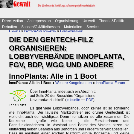
Direct-Action
Antirepression
Organisierung
Umwelt
Theorie&Politik
Debatten
Saasen/GI/Mittelhessen
Materialien
Service
Umwelt
»
Biotech-Seilschaften
»
Lobbyverbände
DIE DEN GENTECH-FILZ
ORGANISIEREN:
LOBBYVERBÄNDE INNOPLANTA,
FGV, BDP, WGG UND ANDERE
InnoPlanta: Alle in 1 Boot
InnoPlanta: Alle in 1 Boot
●
Weitere Kungelrunden
●
InnoPlanta-Forum
Über InnoPlanta findet sich ein Abschnitt
auf Seite 20 der Broschüre "Organisierte
Unverantwortlichkeit" (
Infoseite
++
PDF
)
Es gibt viele Lobbyverbände, doch keiner ist so schillernd
wie InnoPlanta. Der lauteste Marktschreier pro grüner Gentechnik ist
vielleicht auch der wichtigste. Denn hier sitzen sie alle zusammen: Die
Konzerne - große wie kleine -, die ForscherInnen und
ParteifunktionärInnen. In Vorstand und Beirat des Vereins sitzen sie
einträchtig neben Beamten aus Behörden und Fördermittelvergabestellen.
Dass im Vorstand einer solchen Plattform große Konzerne und kleine