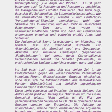
Buchempfehlung: „Die Angst der Woche“ ... Es ist ganz
besonders auch für Pastorinnen und Pastoren zu empfehlen,
die Dankgebete und Fürbitten formulieren. Das Buch zeigt,
dass sich die Schlagzeilen, die Lebensmittelkatastrophen, wie
die vermeintlichen Dioxin-, Nitrofen – und Gentechnik-
"Verunreinigungs"-Skandale thematisieren, wohl eher
Skandale des Journalismus und der Politik in Deutschland
dokumentieren. Dort kann man weder mit
naturwissenschaftlichen Fakten und noch mit Grenzwerten
angemessen umgehen und verbreitet unnötig Angst und
Schrecken. ...
Die Antigentechnik-Szene ist weitgehend von Menschen mit
blindem Hass und Irrationalität durchsetzt. Für
Aktionsbündnisse wie „Gendreck weg“ und Greenpeace-
Aktivisten sind kriminelle Handlungen (sogenannten
„Feldbefreiungen“), bei denen durch Ökovandalismus
Versuchsflächen zerstört und Schäden (Steuermittel) in
erschreckendem Umfang angerichtet werden, gang und gäbe
...
Ins Bild passt auch, dass sich seit einiger Zeit in die
Protestaktionen gegen die wissenschaftliche Veranstaltung
Innoplanta-Forum, ökofaschistische Gruppen einmischen,
ohne dass sich die Mitdemonstranten aus demokratischen
Parteien (BündnisGrüne) und christlich ausgerichteten
Gruppen davon distanzieren. ...
Diese Links verweisen auf Websites, die nach Meinung des
Autors einen positiven Beitrag zur Diskussion um die Grüne
Gentechnik leisten. Nicht verlinkt ist die Flut von
gentechnikkritischen Seiten der NGOs. Diese dominieren beim
Googlen ohnehin die Ergebnisse. Die Aufgabe zu
unterscheiden, welche davon ernstzunehmende Argumente
hervorbringen und welche nur im Dienste der Angstindustrie