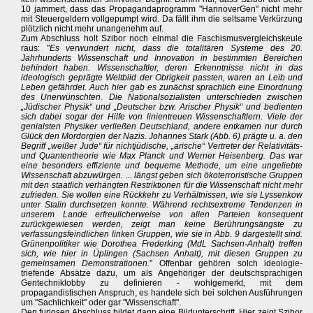
10 jammert, dass das Propagandaprogramm "HannoverGen" nicht mehr
mit Steuergeldern vollgepumpt wird. Da fällt ihm die seltsame Verkürzung
plötzlich nicht mehr unangenehm auf.
Zum Abschluss holt Szibor noch einmal die Faschismusvergleichskeule
raus: "
Es verwundert nicht, dass die totalitären Systeme des 20.
Jahrhunderts Wissenschaft und Innovation in bestimmten Bereichen
behindert haben. Wissenschaftler, deren Erkenntnisse nicht in das
ideologisch geprägte Weltbild der Obrigkeit passten, waren an Leib und
Leben gefährdet. Auch hier gab es zunächst sprachlich eine Einordnung
des Unerwünschten. Die Nationalsozialisten unterschieden zwischen
„Jüdischer Physik“ und „Deutscher bzw. Arischer Physik“ und bedienten
sich dabei sogar der Hilfe von linientreuen Wissenschaftlern. Viele der
genialsten Physiker verließen Deutschland, andere entkamen nur durch
Glück den Mordorgien der Nazis. Johannes Stark (Abb. 6) prägte u. a. den
Begriff „weißer Jude“ für nichtjüdische, „arische“ Vertreter der Relativitäts-
und Quantentheorie wie Max Planck und Werner Heisenberg. Das war
eine besonders effiziente und bequeme Methode, um eine ungeliebte
Wissenschaft abzuwürgen. ... längst geben sich ökoterroristische Gruppen
mit den staatlich verhängten Restriktionen für die Wissenschaft nicht mehr
zufrieden. Sie wollen eine Rückkehr zu Verhältnissen, wie sie Lyssenkow
unter Stalin durchsetzen konnte. Während rechtsextreme Tendenzen in
unserem Lande erfreulicherweise von allen Parteien konsequent
zurückgewiesen werden, zeigt man keine Berührungsängste zu
verfassungsfeindlichen linken Gruppen, wie sie in Abb. 9 dargestellt sind.
Grünenpolitiker wie Dorothea Frederking (MdL Sachsen-Anhalt) treffen
sich, wie hier in Üplingen (Sachsen Anhalt), mit diesen Gruppen zu
gemeinsamen Demonstrationen.
" Offenbar gehören solch ideologie-
triefende Absätze dazu, um als Angehöriger der deutschsprachigen
Gentechniklobby zu definieren - wohlgemerkt, mit dem
propagandistischen Anspruch, es handele sich bei solchen Ausführungen
um "Sachlichkeit" oder gar "Wissenschaft".
Den furiosen Abschluss bildet dann eine Bildunterschrift. Hier zeigt Szibor