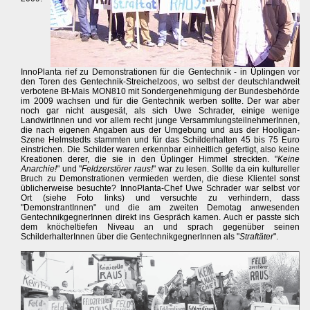
InnoPlanta rief zu Demonstrationen für die Gentechnik - in Üplingen vor
den Toren des Gentechnik-Streichelzoos, wo selbst der deutschlandweit
verbotene Bt-Mais MON810 mit Sondergenehmigung der Bundesbehörde
im 2009 wachsen und für die Gentechnik werben sollte. Der war aber
noch gar nicht ausgesät, als sich Uwe Schrader, einige wenige
LandwirtInnen und vor allem recht junge VersammlungsteilnehmerInnen,
die nach eigenen Angaben aus der Umgebung und aus der Hooligan-
Szene Helmstedts stammten und für das Schilderhalten 45 bis 75 Euro
einstrichen. Die Schilder waren erkennbar einheitlich gefertigt, also keine
Kreationen derer, die sie in den Üplinger Himmel streckten. "
Keine
Anarchie!
" und "
Feldzerstörer raus!
" war zu lesen. Sollte da ein kultureller
Bruch zu Demonstrationen vermieden werden, die diese Klientel sonst
üblicherweise besuchte? InnoPlanta-Chef Uwe Schrader war selbst vor
Ort (siehe Foto links) und versuchte zu verhindern, dass
"DemonstrantInnen" und die am zweiten Demotag anwesenden
GentechnikgegnerInnen direkt ins Gespräch kamen. Auch er passte sich
dem knöcheltiefen Niveau an und sprach gegenüber seinen
SchilderhalterInnen über die GentechnikgegnerInnen als "
Straftäter
".