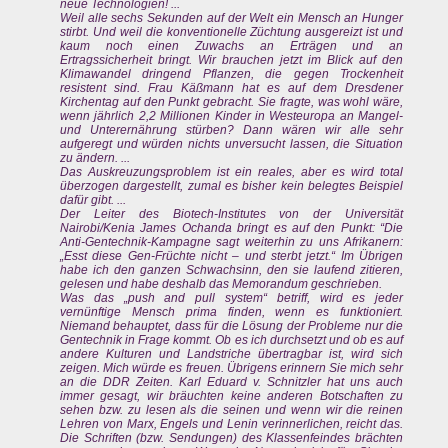
neue Technologien! ...
Weil alle sechs Sekunden auf der Welt ein Mensch an Hunger
stirbt. Und weil die konventionelle Züchtung ausgereizt ist und
kaum noch einen Zuwachs an Erträgen und an
Ertragssicherheit bringt. Wir brauchen jetzt im Blick auf den
Klimawandel dringend Pflanzen, die gegen Trockenheit
resistent sind. Frau Käßmann hat es auf dem Dresdener
Kirchentag auf den Punkt gebracht. Sie fragte, was wohl wäre,
wenn jährlich 2,2 Millionen Kinder in Westeuropa an Mangel-
und Unterernährung stürben? Dann wären wir alle sehr
aufgeregt und würden nichts unversucht lassen, die Situation
zu ändern. ...
Das Auskreuzungsproblem ist ein reales, aber es wird total
überzogen dargestellt, zumal es bisher kein belegtes Beispiel
dafür gibt. ...
Der Leiter des Biotech-Institutes von der Universität
Nairobi/Kenia James Ochanda bringt es auf den Punkt: “Die
Anti-Gentechnik-Kampagne sagt weiterhin zu uns Afrikanern:
„Esst diese Gen-Früchte nicht – und sterbt jetzt.“ Im Übrigen
habe ich den ganzen Schwachsinn, den sie laufend zitieren,
gelesen und habe deshalb das Memorandum geschrieben.
Was das „push and pull system“ betriff, wird es jeder
vernünftige Mensch prima finden, wenn es funktioniert.
Niemand behauptet, dass für die Lösung der Probleme nur die
Gentechnik in Frage kommt. Ob es ich durchsetzt und ob es auf
andere Kulturen und Landstriche übertragbar ist, wird sich
zeigen. Mich würde es freuen. Übrigens erinnern Sie mich sehr
an die DDR Zeiten. Karl Eduard v. Schnitzler hat uns auch
immer gesagt, wir bräuchten keine anderen Botschaften zu
sehen bzw. zu lesen als die seinen und wenn wir die reinen
Lehren von Marx, Engels und Lenin verinnerlichen, reicht das.
Die Schriften (bzw. Sendungen) des Klassenfeindes brächten