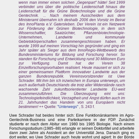
wenn man immer einen solchen „Gegenpart" hätte! Seit 1999
verbindet uns über die politische Leidenschaft hinaus die
Leidenschaft für die Grüne Biotechnologie und die Grüne
Gentechnik. ... Nach meinem Ausscheiden aus dem
Ministeramt übernahm ich deshalb 2006 den Vorsitz im Beirat
des InnoPlanta e.V. Gatersleben. Der Verein ist ein Netzwerk
zur Förderung der Grünen Biotechnologie, in dem sich
Wissenschaftler, Saatzüchter, Pflanzenbiotechnologie-
Unternehmen, Landwirte und kommunale
Gebietskörperschaften zusammengeschlossen haben. Er
wurde 1999 auf meinen Vorschlag hin gegründet und ging ein
Jahr später als Sieger aus dem InnoRegio-Wettbewerb des
Bundesministeriums für Bildung und Forschung hervor. So
standen für Forschung und Entwicklung rund 30 Millionen Euro
zur Verfügung. Damit hat der Verein 38
Einzelforschungsvorhaben realisiert. Heute mausert er sich zu
einer gemeinsamen Plattform innovativer Landwirte aus der
ganzen Bundesrepublik. Vereinsvorsitzender ist Uwe
Schrader. Mit ihm bin ich inzwischen in Europa unterwegs, um
auch außerhalb Deutschlands die trotz aller Widerstände rasch
wachsende Zahl zukunftsorientierter Landwirte EU-weit
zusammenzuführen. Die Überzeugung eint uns:
Technologiefeindlichkeit, Verzagtheit und Angst dürfen auch im
21. Jahrhundert das Handeln von uns Europäern nicht
bestimmen!
++ Quelle:
"Unterwegs"
, S. 243 f.
Uwe Schrader hat beides hinter sich: Eine Funktionärskarriere im Agro-
Gentechnik-Business und eine Parteikarriere in der FDP. Zunächst
studierte er nach dem Abitur von 1980 bis 1985 Biologie. Nach einem
Forschungsstudium (1985–88) erlangte er seinen Doktortitel und arbeitete
dann zwei Jahre als Assistent an der Universität Jena. Danach ging es
dort weiter, wo Uwe Schrader auch heute wohnt und agiert: In der Börde