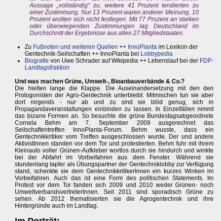
Aussage „vollständig“ zu, weitere 41 Prozent tendierten zu
einer Zustimmung. Nur 13 Prozent waren anderer Meinung, 10
Prozent wollten sich nicht festlegen. Mit 77 Prozent an starken
oder überwiegenden Zustimmungen lag Deutschland im
Durchschnitt der Ergebnisse aus allen 27 Mitgliedstaaten.
Zu
Fußnoten und weiteren Quellen
++
InnoPlanta
im Lexikon der
Gentechnik-Seilschaften ++ InnoPlanta bei
Lobbypedia
Biografie
von Uwe Schrader auf Wikipedia ++ Lebenslauf bei der
FDP-
Landtagsfraktion
Und was machen Grüne, Umwelt-, Bioanbauverbände & Co.?
Die hielten lange die Klappe. Die Auseinandersetzung mit den den
Protogonisten der Agro-Gentechnik unterbleibt. Mitmischen tun sie aber
dort nirgends - nur ab und zu sind sie blöd genug, sich in
Propagandaveranstaltungen einbinden zu lassen. In Einzelfällen nimmt
das bizarre Formen an. So besuchte die grüne Bundestagsabgeordnete
Cornela Behm am 7. September 2009 ausgerechnet das
Seilschaftentreffen InnoPlanta-Forum. Behm wusste, dass ein
Gentechnikkritiker vom Treffen ausgeschlossen wurde. Der und andere
AktivistInnen standen vor dem Tor und protestierten. Behm fuhr mit ihrem
Kleinauto voller Grünen-Aufkleber wortlos durch sie hindurch und winkte
bei der Abfahrt im Vorbeifahren aus dem Fenster. Während sie
stundenlang tapfer als Übungspartner der Gentechniklobby zur Verfügung
stand, schenkte sie dem GentechnikkritikerInnen ein kurzes Winken im
Vorbeifahren. Auch das ist eine Form des politischen Statements. Im
Protest vor dem Tor fanden sich 2009 und 2010 weder Grünen- noch
UmweltverbandsvertreterInnen. Seit 2011 sind sporadisch Grüne zu
sehen. Ab 2012 thematisierten sie die Agrogentechnik und ihre
Hintergründe auch im Landtag.