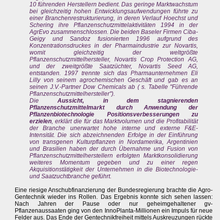
10 führenden Herstellern bedient. Das geringe Marktwachstum
bei gleichzeitig hohen Entwicklungsaufwendungen führte zu
einer Branchenrestrukturierung, in deren Verlauf Hoechst und
Schering ihre Pflanzenschutzmittelaktivitäten 1994 in der
AgrEvo zusammenschlossen. Die beiden Baseler Firmen Ciba-
Geigy und Sandoz fusionierten 1996 aufgrund des
Konzentrationsdruckes in der Pharmaindustrie zur Novartis,
womit gleichzeitig der weltgrößte
Pflanzenschutzmittelhersteller, Novartis Crop Protection AG,
und der zweitgrößte Saatzüchter, Novartis Seed AG,
entstanden. 1997 trennte sich das Pharmaunternehmen Eli
Lilly von seinem agrochemischen Geschäft und gab es an
seinen J.V.-Partner Dow Chemicals ab ( s. Tabelle "Führende
Pflanzenschutzmittelhersteller").
Die
Aussicht, in dem stagnierenden
Pflanzenschutzmittelmarkt durch Anwendung der
Pflanzenbiotechnologie Positionsverbesserungen zu
erzielen
, erklärt die für das Marktvolumen und die Profitabilität
der Branche unerwartet hohe interne und externe F&E-
Intensität. Die sich abzeichnenden Erfolge in der Einführung
von transgenen Kulturpflanzen in Nordamerika, Argentinien
und Brasilien haben der durch Übernahme und Fusion von
Pflanzenschutzmittelherstellern erfolgten Marktkonsolidierung
weiteres Momentum gegeben und zu einer regen
Akquisitionstätigkeit der Unternehmen in die Biotechnologie-
und Saatzuchtbranche geführt.
Eine riesige Anschubfinanzierung der Bundesregierung brachte die Agro-
Gentechnik wieder ins Rollen. Das Ergebnis konnte sich sehen lassen:
Nach Jahren der Pause oder nur geheimgehaltener gv-
Pflanzenaussaaten ging von den InnoPlanta-Millionen ein Impuls für neue
Felder aus. Das Ende der Gentechnikfreiheit mittels Auskreuzungen rückte