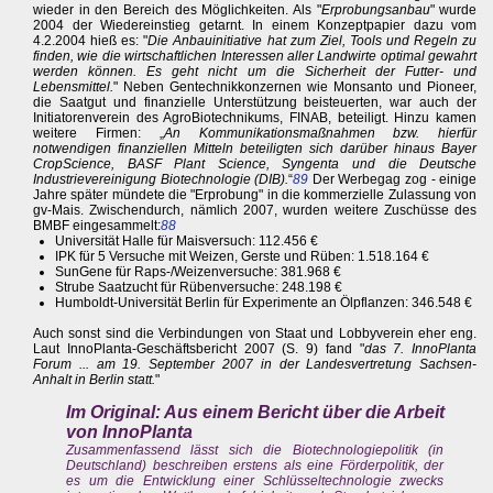
wieder in den Bereich des Möglichkeiten. Als "
Erprobungsanbau
" wurde
2004 der Wiedereinstieg getarnt. In einem Konzeptpapier dazu vom
4.2.2004 hieß es: "
Die Anbauinitiative hat zum Ziel, Tools und Regeln zu
finden, wie die wirtschaftlichen Interessen aller Landwirte optimal gewahrt
werden können. Es geht nicht um die Sicherheit der Futter- und
Lebensmittel.
" Neben Gentechnikkonzernen wie Monsanto und Pioneer,
die Saatgut und finanzielle Unterstützung beisteuerten, war auch der
Initiatorenverein des AgroBiotechnikums, FINAB, beteiligt. Hinzu kamen
weitere Firmen: „
An Kommunikationsmaßnahmen bzw. hierfür
notwendigen finanziellen Mitteln beteiligten sich darüber hinaus Bayer
CropScience, BASF Plant Science, Syngenta und die Deutsche
Industrievereinigung Biotechnologie (DIB).
“
89
Der Werbegag zog - einige
Jahre später mündete die "Erprobung" in die kommerzielle Zulassung von
gv-Mais. Zwischendurch, nämlich 2007, wurden weitere Zuschüsse des
BMBF eingesammelt:
88
Universität Halle für Maisversuch: 112.456 €
IPK für 5 Versuche mit Weizen, Gerste und Rüben: 1.518.164 €
SunGene für Raps-/Weizenversuche: 381.968 €
Strube Saatzucht für Rübenversuche: 248.198 €
Humboldt-Universität Berlin für Experimente an Ölpflanzen: 346.548 €
Auch sonst sind die Verbindungen von Staat und Lobbyverein eher eng.
Laut InnoPlanta-Geschäftsbericht 2007 (S. 9) fand "
das 7. InnoPlanta
Forum ... am 19. September 2007 in der Landesvertretung Sachsen-
Anhalt in Berlin statt.
"
Im Original: Aus einem Bericht über die Arbeit
von InnoPlanta
Zusammenfassend lässt sich die Biotechnologiepolitik (in
Deutschland) beschreiben erstens als eine Förderpolitik, der
es um die Entwicklung einer Schlüsseltechnologie zwecks