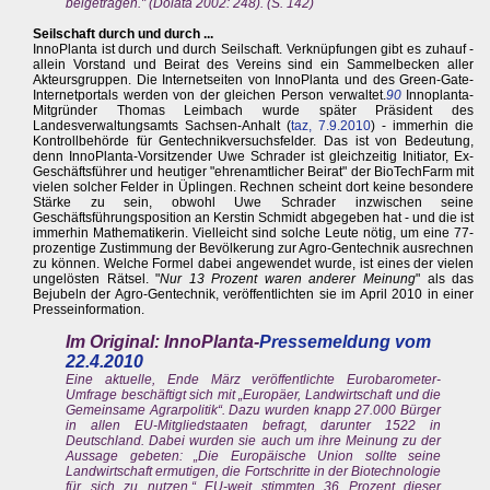
beigetragen." (Dolata 2002: 248). (S. 142)
Seilschaft durch und durch ...
InnoPlanta ist durch und durch Seilschaft. Verknüpfungen gibt es zuhauf -
allein Vorstand und Beirat des Vereins sind ein Sammelbecken aller
Akteursgruppen. Die Internetseiten von InnoPlanta und des Green-Gate-
Internetportals werden von der gleichen Person verwaltet.
90
Innoplanta-
Mitgründer Thomas Leimbach wurde später Präsident des
Landesverwaltungsamts Sachsen-Anhalt (
taz, 7.9.2010
) - immerhin die
Kontrollbehörde für Gentechnikversuchsfelder. Das ist von Bedeutung,
denn InnoPlanta-Vorsitzender Uwe Schrader ist gleichzeitig Initiator, Ex-
Geschäftsführer und heutiger "ehrenamtlicher Beirat" der BioTechFarm mit
vielen solcher Felder in Üplingen. Rechnen scheint dort keine besondere
Stärke zu sein, obwohl Uwe Schrader inzwischen seine
Geschäftsführungsposition an Kerstin Schmidt abgegeben hat - und die ist
immerhin Mathematikerin. Vielleicht sind solche Leute nötig, um eine 77-
prozentige Zustimmung der Bevölkerung zur Agro-Gentechnik ausrechnen
zu können. Welche Formel dabei angewendet wurde, ist eines der vielen
ungelösten Rätsel. "
Nur 13 Prozent waren anderer Meinung
" als das
Bejubeln der Agro-Gentechnik, veröffentlichten sie im April 2010 in einer
Presseinformation.
Im Original: InnoPlanta-
Pressemeldung vom
22.4.2010
Eine aktuelle, Ende März veröffentlichte Eurobarometer-
Umfrage beschäftigt sich mit „Europäer, Landwirtschaft und die
Gemeinsame Agrarpolitik“. Dazu wurden knapp 27.000 Bürger
in allen EU-Mitgliedstaaten befragt, darunter 1522 in
Deutschland. Dabei wurden sie auch um ihre Meinung zu der
Aussage gebeten: „Die Europäische Union sollte seine
Landwirtschaft ermutigen, die Fortschritte in der Biotechnologie
für sich zu nutzen.“ EU-weit stimmten 36 Prozent dieser