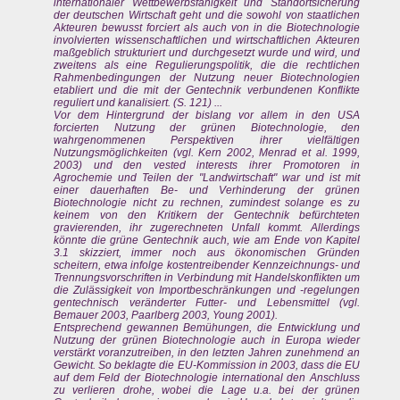
internationaler Wettbewerbsfahigkeit und Standortsicherung
der deutschen Wirtschaft geht und die sowohl von staatlichen
Akteuren bewusst forciert als auch von in die Biotechnologie
involvierten wissenschaftlichen und wirtschaftlichen Akteuren
maßgeblich strukturiert und durchgesetzt wurde und wird, und
zweitens als eine Regulierungspolitik, die die rechtlichen
Rahmenbedingungen der Nutzung neuer Biotechnologien
etabliert und die mit der Gentechnik verbundenen Konflikte
reguliert und kanalisiert. (S. 121) ...
Vor dem Hintergrund der bislang vor allem in den USA
forcierten Nutzung der grünen Biotechnologie, den
wahrgenommenen Perspektiven ihrer vielfältigen
Nutzungsmöglichkeiten (vgl. Kern 2002, Menrad et al. 1999,
2003) und den vested interests ihrer Promotoren in
Agrochemie und Teilen der "Landwirtschaft" war und ist mit
einer dauerhaften Be- und Verhinderung der grünen
Biotechnologie nicht zu rechnen, zumindest solange es zu
keinem von den Kritikern der Gentechnik befürchteten
gravierenden, ihr zugerechneten Unfall kommt. Allerdings
könnte die grüne Gentechnik auch, wie am Ende von Kapitel
3.1 skizziert, immer noch aus ökonomischen Gründen
scheitern, etwa infolge kostentreibender Kennzeichnungs- und
Trennungsvorschriften in Verbindung mit Handelskonflikten um
die Zulässigkeit von Importbeschränkungen und -regelungen
gentechnisch veränderter Futter- und Lebensmittel (vgl.
Bemauer 2003, Paarlberg 2003, Young 2001).
Entsprechend gewannen Bemühungen, die Entwicklung und
Nutzung der grünen Biotechnologie auch in Europa wieder
verstärkt voranzutreiben, in den letzten Jahren zunehmend an
Gewicht. So beklagte die EU-Kommission in 2003, dass die EU
auf dem Feld der Biotechnologie international den Anschluss
zu verlieren drohe, wobei die Lage u.a. bei der grünen