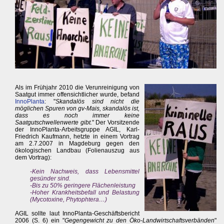
Als im Frühjahr 2010 die Verunreinigung von
Saatgut immer offensichtlicher wurde, befand
InnoPlanta
: "
Skandalös sind nicht die
möglichen Spuren von gv-Mais, skandalös ist,
dass es noch immer keine
Saatgutschwellenwerte gibt.
" Der Vorsitzende
der InnoPlanta-Arbeitsgruppe AGIL, Karl-
Friedrich Kaufmann, hetzte in einem Vortrag
am 2.7.2007 in Magdeburg gegen den
ökologischen Landbau (Folienauszug aus
dem Vortrag):
-Kein Nachweis, dass Lebensmittel
gesünder sind.
-Bis zu 50% geringere Flächenleistung
-Hoher Krankheitsbefall und Belastung
(Mycotoxine, Phytophtera…)
AGIL sollte laut InnoPlanta-Geschäftsbericht
2006 (S. 6) ein "
Gegengewicht zu den Öko-Landwirtschaftsverbänden
"