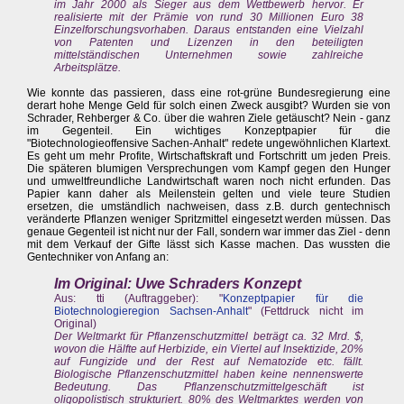
im Jahr 2000 als Sieger aus dem Wettbewerb hervor. Er
realisierte mit der Prämie von rund 30 Millionen Euro 38
Einzelforschungsvorhaben. Daraus entstanden eine Vielzahl
von Patenten und Lizenzen in den beteiligten
mittelständischen Unternehmen sowie zahlreiche
Arbeitsplätze.
Wie konnte das passieren, dass eine rot-grüne Bundesregierung eine
derart hohe Menge Geld für solch einen Zweck ausgibt? Wurden sie von
Schrader, Rehberger & Co. über die wahren Ziele getäuscht? Nein - ganz
im Gegenteil. Ein wichtiges Konzeptpapier für die
"Biotechnologieoffensive Sachen-Anhalt" redete ungewöhnlichen Klartext.
Es geht um mehr Profite, Wirtschaftskraft und Fortschritt um jeden Preis.
Die späteren blumigen Versprechungen vom Kampf gegen den Hunger
und umweltfreundliche Landwirtschaft waren noch nicht erfunden. Das
Papier kann daher als Meilenstein gelten und viele teure Studien
ersetzen, die umständlich nachweisen, dass z.B. durch gentechnisch
veränderte Pflanzen weniger Spritzmittel eingesetzt werden müssen. Das
genaue Gegenteil ist nicht nur der Fall, sondern war immer das Ziel - denn
mit dem Verkauf der Gifte lässt sich Kasse machen. Das wussten die
Gentechniker von Anfang an:
Im Original: Uwe Schraders Konzept
Aus: tti (Auftraggeber): "
Konzeptpapier für die
Biotechnologieregion Sachsen-Anhalt
" (Fettdruck nicht im
Original)
Der Weltmarkt für Pflanzenschutzmittel beträgt ca. 32 Mrd. $,
wovon die Hälfte auf Herbizide, ein Viertel auf lnsektizide, 20%
auf Fungizide und der Rest auf Nematozide etc. fällt.
Biologische Pflanzenschutzmittel haben keine nennenswerte
Bedeutung. Das Pflanzenschutzmittelgeschäft ist
oligopolistisch strukturiert. 80% des Weltmarktes werden von