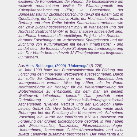
existierende Kompetenzen der Region, die beispielsweise am
weltweit renommierten Institut für Pflanzengenetik und
Kulturpflanzenforschung (IPK) in Gatersleben, der
Bundesanstalt für Züchtungsforschung (BAZ) mit einem Sitz in
Quedlinburg, der Universität in Halle, der Hochschule Anhalt in
Berburg und einer Reihe lokaler Saatzuchtunternehmen wie
der ZKW Züchtungsgesellschaft mbH in Wanzleben und der
Nordsaat Saatzucht GmbH in Böhnshausen angesiedelt sind.
InnoPlanta koordiniert die vielfältigen Projekte der Branche -
darunter Forschungen an verbesserten Spargelsorten und die
Züchtung von Kulturpflanzen mit neuen Inhaltsstoffen - und
bindet sie in die Biotechnologie-Strategie der Landesregierung
ein. Der Verein betreut derzeit 32 Einzelprojekte mit insgesamt
83 Partnern.
Aus
Horst Rehberger, (2009): "Unterwegs"
(S. 226)
Im Jahr 1999 hatte das Bundesministerium für Bildung und
Forschung den InnoRegio Wettbewerb ausgeschrieben. Durch
ihn sollte die Clusterbildung in den neuen Bundesländern
vorangetrieben werden. Was lag näher, als im Raum
Nordharz/Börde ein Konzept für die Weiterentwicklung der
Biotechnologie zu entwickeln, mit dem man an diesem
Wettbewerb teilnehmen konnte? Das geschah unter
Federführung der Wirtschaftsförderungsgesellschaft
Aschersleben (Evelyne Nettlau) und der BioRegion Halle-
Leipzig GmbH (Dr. Uwe Schrader). Als Berater wirkte auch
Rehberger bei der Erstellung des Konzeptes mit. Auf seinen
Vorschlag hin wurde der InnoPlanta e.V. als Netzwerk zur
Förderung der grünen Biotechnologie gebildet. In ihm haben
sich Wissenschaftler, Saatzüchter, Pflanzenbiotechnologie-
Unternehmen, kommunale Gebietskörperschaften und nicht
zuletzt Landwirte zusammengeschlossen. Der InnoPlanta e.V.