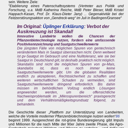
sein. Weitere Ziele:
"
Etablierung eines Patenschaftssystems (Vertreter aus Politik und
Forschung, u.a. MdB Katherina Reiche, MdB Peter Bleser, MdB Kristel
Happach-Kasan, Prof. Dr. Klaus-Dieter Jany) ... Gegenakivität bei der
Feldzerstörungsaktion von „Gendreck-weg“ im Juli in Badingen/Gransee
"
Im Original:
Üplinger Erklärung
: Verbot der
Auskreuzung ist Skandal!
Innovative Landwirte wollen die Chancen der
Pflanzenbiotechnologie nutzen, fordern eine umfassende
Positivkennzeichnung und Saatgutschwellenwerte
Die jüngsten Fälle von möglichen Spuren von gentechnisch
verändertem Mais in Saatgut überraschen nicht. Denn weltweit
ist gv-Saatgut im Gebrauch und eine Nulltoleranz, wie sie bei
Saatgut in Deutschland gilt, ist deshalb praktisch nicht möglich.
Skandalös sind nicht die möglichen Spuren von gv-Mais,
skandalös ist, dass es noch immer keine
Saatgutschwellenwerte gibt. Um die globalen Realitäten
endlich zu akzeptieren, Rechtssicherheit zu schaffen und
weiteren wirtschaftlichen Schaden zu vermeiden, sind
Saatgutschwellenwerte dringend erforderlich. Bis dahin
müssen im behördlichen Vollzug endlich Lösungen
angewendet werden, um die offensichtliche
Nachweisproblematik im „Mikrospurenbereich“ praxisgerecht
und dem Verhältnismäßigkeitsgrundsatz folgend, zu
behandeln.
Die Geschichte dieser „
Plattform zur Unterstützung von Landwirten,
welche die Vorteile moderner Pflanzenbiotechnologie nutzen wollen
“
86
beginnt 1999. Ausgerechnet die rot-grüne Bundesregierung gibt Impuls
und Millionen für die nach Mitte der 90er Jahre zweite Phase, die Agro-