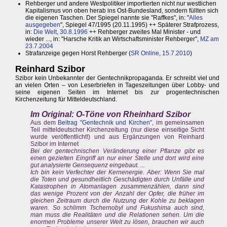
Rehberger und andere Westpolitiker importierten nicht nur westlichen
Kapitalismus von oben herab ins Ost-Bundesland, sondern füllten sich
die eigenen Taschen. Der Spiegel nannte sie "Raffkes", in: "
Alles
ausgegeben
", Spiegel 47/1995 (20.11.1995) ++ Späterer Strafprozess,
in:
Die Welt, 30.8.1996
++ Rehberger zweites Mal Minister - und
wieder ..., in: "Harsche Kritik an Wirtschaftsminister Rehberger",
MZ am
23.7.2004
Strafanzeige gegen Horst Rehberger (
SR Online, 15.7.2010
)
Reinhard Szibor
Szibor kein Unbekannter der Gentechnikpropaganda. Er schreibt viel und
an vielen Orten – von Leserbriefen in Tageszeitungen über Lobby- und
seine eigenen Seiten im Internet bis zur progentechnischen
Kirchenzeitung für Mitteldeutschland.
Im Original: O-Töne von Rheinhard Szibor
Aus dem
Beitrag "Gentechnik und Kirchen"
, im gemeinsamen
Teil mitteldeutscher Kirchenzeitung (nur diese einseitige Sicht
wurde veröffentlicht!) und aus Ergänzungen von Reinhard
Szibor im Internet
Bei der gentechnischen Veränderung einer Pflanze gibt es
einen gezielten Eingriff an nur einer Stelle und dort wird eine
gut analysierte Gensequenz eingebaut. ...
Ich bin kein Verfechter der Kernenergie. Aber: Wenn Sie mal
die Toten und gesundheitlich Geschädigten durch Unfälle und
Katastrophen in Atomanlagen zusammenzählen, dann sind
das wenige Prozent von der Anzahl der Opfer, die früher im
gleichen Zeitraum durch die Nutzung der Kohle zu beklagen
waren. So schlimm Tschernobyl und Fukushima auch sind,
man muss die Realitäten und die Relationen sehen. Um die
enormen Probleme unserer Welt zu lösen, brauchen wir auch