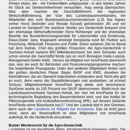
Firmen sitzen, die - mit Fördermitteln vollgepumpt - in den letzten Jahren
ihr Glück als GentechnikerInnen versuchten, mag wenig überraschen.
Was aber machen die Geschäftsführerin der regionalen
Wirtschaftsförderung, der Vize des Landesbauernverbandes, ein
Mitarbeiter des zum Bundesverbraucherministerium (z.Zt. Ilse Aigner,
vorher Horst Seehofer und Renate Künast) gehörenden JKI und ein
Landrat im Vorstand? Als wackere Streiter pro Gentechnik bekannt sind
der ehemalige Wirtschaftsminister Horst Rehberger und der ehemalige
Beamte der Bundesforschungsanstalt für Lebensmittel und Ernährung,
Klaus-Dieter Jany. Insgesamt vereinigt Innoplanta rund 60 Partner aus
Forschung, Wirtschaft, Finanzen und Politik. Einen weiteren Sitz im Beirat
hat Jens Katzek, Chef des größten Finanziers der Agro-Gentechnik in
Sachsen-Anhalt namens BIO Mitteldeutschland, bei dem Schrader auch
schon einmal die Geschäftsf führte (als es noch Bioregion Halle-Leipzig-
Management GmbH hieß) . Genius als Mitglied von InnoPlanta übernimmt
das, was sie auch für Behörden und Finanzierungsprogramme machen:
Die begleitende Propaganda. Unter den weiteren Mitgliedern finden sich
die großen deutschen Player Bayer, BASF und KWS, daneben die
Kleinstfirmen, die am Standort Gatersleben entstanden sind. Nicht alle gibt
es noch, denn wenn die Staatsförderungen mal ausbleiben, ist schnell
Schluss: Mitgliedsverband NovoPlant ging pleite und verschwand.
SunGene wurde zu 100 Prozent von BASF übernommen. Bleibt noch der
Landesbauernverband Sachsen-Anhalt, der hier mit InnoPlanta für die
technologische Begleitung des Bauernsterbens wird, und das Institut für
Pflanzengenetik und Kulturpflanzenforschung (IPK), auf dessen Gelände
InnoPlanta seine Büroräume hat.
87
Und der Landrat sitzt in den Gremien,
denn auch der
Landkreis ist Mitglied bei Innoplanta
. Das ist nicht ganz
ohne, denn als Vereinspflicht ist allen Mitgliedern von InnoPlanta
auferlegt, für die Gentechnik einzutreten ...
Bunter Werbeverein für die Agro-Gentechnik
Lautstärke ist bei InnoPlanta Alltag, Inhaltsreichtum hingegen selten. Die