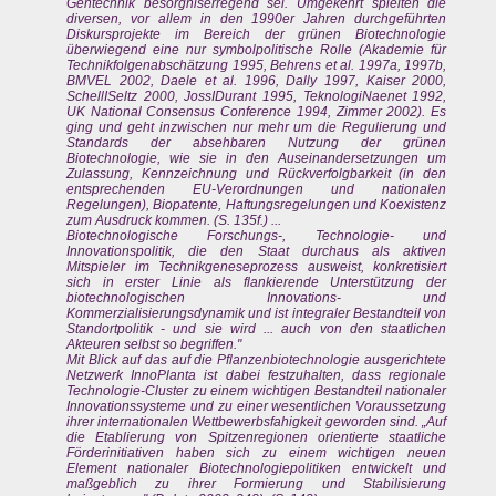
Gentechnik besorgniserregend sei. Umgekehrt spielten die
diversen, vor allem in den 1990er Jahren durchgeführten
Diskursprojekte im Bereich der grünen Biotechnologie
überwiegend eine nur symbolpolitische Rolle (Akademie für
Technikfolgenabschätzung 1995, Behrens et al. 1997a, 1997b,
BMVEL 2002, Daele et al. 1996, Dally 1997, Kaiser 2000,
SchellISeltz 2000, JossIDurant 1995, TeknologiNaenet 1992,
UK National Consensus Conference 1994, Zimmer 2002). Es
ging und geht inzwischen nur mehr um die Regulierung und
Standards der absehbaren Nutzung der grünen
Biotechnologie, wie sie in den Auseinandersetzungen um
Zulassung, Kennzeichnung und Rückverfolgbarkeit (in den
entsprechenden EU-Verordnungen und nationalen
Regelungen), Biopatente, Haftungsregelungen und Koexistenz
zum Ausdruck kommen. (S. 135f.) ...
Biotechnologische Forschungs-, Technologie- und
Innovationspolitik, die den Staat durchaus als aktiven
Mitspieler im Technikgeneseprozess ausweist, konkretisiert
sich in erster Linie als flankierende Unterstützung der
biotechnologischen Innovations- und
Kommerzialisierungsdynamik und ist integraler Bestandteil von
Standortpolitik - und sie wird ... auch von den staatlichen
Akteuren selbst so begriffen."
Mit Blick auf das auf die Pflanzenbiotechnologie ausgerichtete
Netzwerk InnoPlanta ist dabei festzuhalten, dass regionale
Technologie-Cluster zu einem wichtigen Bestandteil nationaler
Innovationssysteme und zu einer wesentlichen Voraussetzung
ihrer internationalen Wettbewerbsfahigkeit geworden sind. „Auf
die Etablierung von Spitzenregionen orientierte staatliche
Förderinitiativen haben sich zu einem wichtigen neuen
Element nationaler Biotechnologiepolitiken entwickelt und
maßgeblich zu ihrer Formierung und Stabilisierung