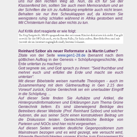
uns nur den rechten Weg ab. Nun, da ich für Sie der
Klassenfeind bin, sollten Sie auch mein Memorandum und an
der Schriften die ich zu Aufklärung empfehle auch nicht lesen.
Behalten sie nur Ihre Scheuklappen auf, da können Sie
wenigstens ruhig schlafen während in Afrika gestorben wird.
Mit Christentum hat das aber nichts zu tun.
Auf Kritik dort reagierte er wie folgt:
Reinhard Szibor als neuer Reformator a la Martin Luther?
Zitate von der Seite
www.gen1-28.de
(benannt nach dem
göttlichen Auftrag in der Genesis = Schöpfungsgeschichte, die
Erde untertan zu machen)
Gott segnete sie, und Gott sprach zu ihnen: "Seid fruchtbar und
mehret euch und erfüllet die Erde und macht sie euch
untertan“.
Mit dieser Bibelstelle weisen namhafte Theologen - auch im
Zusammenhang mit dem Gärtnerauftrag in Gen 2.15 den
Vorwurf zurück, Grüne Gentechnik sei ein unerlaubter Eingriff
in die Schöpfung. ...
Auf dieser Seite finden Sie Aufsätze und Artikel, die
Hintergrundinformationen und Erklärungen zum Thema Grüne
Gentechnik liefern. Es sind überwiegend Beiträge des
Betreibers dieser Website (Prof. Reinhard Szibor) und solcher
Autoren, die aus seiner Sicht einen konstruktiven Beitrag um
die Diskussion leisten. Gentechnikkritische Beiträge von
Parteien und NGOs sind hier nicht vorgesehen. ...
Auf diesen Seiten werden deutliche Gegenpositionen zum
Mainstream bezogen und es wird gezeigt, wie versucht wird,
führende Persönlichkeiten unserer Kirche zum Engagement für