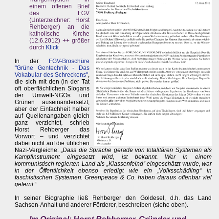
einem offenen Brief
des FGV
(Unterzeichner: Horst
Rehberger) an die
katholische Kirche
(12.6.2012) ++ größer
durch
Klick
In der
FGV-Broschüre
"Grüne Gentechnik - Das
Vokabular des Schreckens"
,
die sich mit den (in der Tat
oft oberflächlichen Slogans
der Umwelt-NGOs und
Grünen auseinandersetzt,
aber der Einfachheit halber
auf Quellenangaben gleich
ganz verzichtet, schrieb
Horst Rehberger das
Vorwort – und verzichtet
dabei nicht auf die üblichen
Nazi-Vergleiche: „
Dass die Sprache gerade von totalitären Systemen als
Kampfinstrument eingesetzt wird, ist bekannt. Wer in einem
kommunistisch regierten Land als „Klassenfeind“ eingeschätzt wurde, war
in der Öffentlichkeit ebenso erledigt wie ein „Volksschädling“ in
faschistischen Systemen. Greenpeace & Co. haben daraus offenbar viel
gelernt.
“
In seiner Biographie ließ Rehberger den Goldesel, d.h. das Land
Sachsen-Anhalt und anderer Förderer, beschreiben (siehe oben).