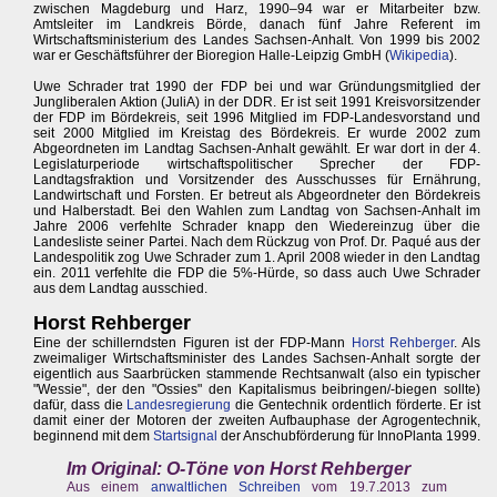
zwischen Magdeburg und Harz, 1990–94 war er Mitarbeiter bzw.
Amtsleiter im Landkreis Börde, danach fünf Jahre Referent im
Wirtschaftsministerium des Landes Sachsen-Anhalt. Von 1999 bis 2002
war er Geschäftsführer der Bioregion Halle-Leipzig GmbH (
Wikipedia
).
Uwe Schrader trat 1990 der FDP bei und war Gründungsmitglied der
Jungliberalen Aktion (JuliA) in der DDR. Er ist seit 1991 Kreisvorsitzender
der FDP im Bördekreis, seit 1996 Mitglied im FDP-Landesvorstand und
seit 2000 Mitglied im Kreistag des Bördekreis. Er wurde 2002 zum
Abgeordneten im Landtag Sachsen-Anhalt gewählt. Er war dort in der 4.
Legislaturperiode wirtschaftspolitischer Sprecher der FDP-
Landtagsfraktion und Vorsitzender des Ausschusses für Ernährung,
Landwirtschaft und Forsten. Er betreut als Abgeordneter den Bördekreis
und Halberstadt. Bei den Wahlen zum Landtag von Sachsen-Anhalt im
Jahre 2006 verfehlte Schrader knapp den Wiedereinzug über die
Landesliste seiner Partei. Nach dem Rückzug von Prof. Dr. Paqué aus der
Landespolitik zog Uwe Schrader zum 1. April 2008 wieder in den Landtag
ein. 2011 verfehlte die FDP die 5%-Hürde, so dass auch Uwe Schrader
aus dem Landtag ausschied.
Horst Rehberger
Eine der schillerndsten Figuren ist der FDP-Mann
Horst Rehberger
. Als
zweimaliger Wirtschaftsminister des Landes Sachsen-Anhalt sorgte der
eigentlich aus Saarbrücken stammende Rechtsanwalt (also ein typischer
"Wessie", der den "Ossies" den Kapitalismus beibringen/-biegen sollte)
dafür, dass die
Landesregierung
die Gentechnik ordentlich förderte. Er ist
damit einer der Motoren der zweiten Aufbauphase der Agrogentechnik,
beginnend mit dem
Startsignal
der Anschubförderung für InnoPlanta 1999.
Im Original: O-Töne von Horst Rehberger
Aus einem
anwaltlichen Schreiben
vom 19.7.2013 zum