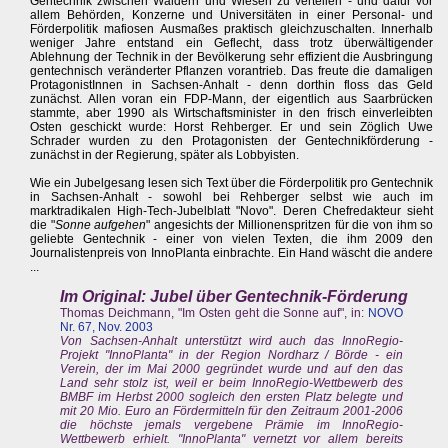
Gentechnik zwischen Wäldern und Wiesen zu verteilen - und dafür vor
allem Behörden, Konzerne und Universitäten in einer Personal- und
Förderpolitik mafiosen Ausmaßes praktisch gleichzuschalten. Innerhalb
weniger Jahre entstand ein Geflecht, dass trotz überwältigender
Ablehnung der Technik in der Bevölkerung sehr effizient die Ausbringung
gentechnisch veränderter Pflanzen vorantrieb. Das freute die damaligen
ProtagonistInnen in Sachsen-Anhalt - denn dorthin floss das Geld
zunächst. Allen voran ein FDP-Mann, der eigentlich aus Saarbrücken
stammte, aber 1990 als Wirtschaftsminister in den frisch einverleibten
Osten geschickt wurde: Horst Rehberger. Er und sein Zöglich Uwe
Schrader wurden zu den Protagonisten der Gentechnikförderung -
zunächst in der Regierung, später als Lobbyisten.
Wie ein Jubelgesang lesen sich Text über die Förderpolitik pro Gentechnik
in Sachsen-Anhalt - sowohl bei Rehberger selbst wie auch im
marktradikalen High-Tech-Jubelblatt "Novo". Deren Chefredakteur sieht
die "
Sonne aufgehen
" angesichts der Millionenspritzen für die von ihm so
geliebte Gentechnik - einer von vielen Texten, die ihm 2009 den
Journalistenpreis von InnoPlanta einbrachte. Ein Hand wäscht die andere
...
Im Original: Jubel über Gentechnik-Förderung
Thomas Deichmann, "Im Osten geht die Sonne auf", in:
NOVO
Nr. 67, Nov. 2003
Von Sachsen-Anhalt unterstützt wird auch das InnoRegio-
Projekt "InnoPlanta" in der Region Nordharz / Börde - ein
Verein, der im Mai 2000 gegründet wurde und auf den das
Land sehr stolz ist, weil er beim InnoRegio-Wettbewerb des
BMBF im Herbst 2000 sogleich den ersten Platz belegte und
mit 20 Mio. Euro an Fördermitteln für den Zeitraum 2001-2006
die höchste jemals vergebene Prämie im InnoRegio-
Wettbewerb erhielt. "InnoPlanta" vernetzt vor allem bereits