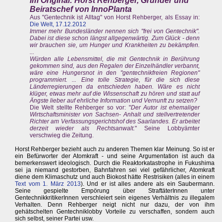
Im Original: Horst Rehberger, Gründer und
Beiratschef von InnoPlanta
Aus "Gentechnik ist Alltag" von Horst Rehberger, als Essay in:
Die Welt, 17.12.2012
Immer mehr Bundesländer nennen sich "frei von Gentechnik".
Dabei ist diese schon längst allgegenwärtig. Zum Glück - denn
wir brauchen sie, um Hunger und Krankheiten zu bekämpfen.
...
Würden alle Lebensmittel, die mit Gentechnik in Berührung
gekommen sind, aus den Regalen der Einzelhändler verbannt,
wäre eine Hungersnot in den "gentechnikfreien Regionen"
programmiert. ... Eine tolle Strategie, für die sich diese
Länderregierungen da entschieden haben. Wäre es nicht
klüger, etwas mehr auf die Wissenschaft zu hören und statt auf
Ängste lieber auf ehrliche Information und Vernunft zu setzen?
Die Welt stellte Rehberger so vor: "
Der Autor ist ehemaliger
Wirtschaftsminister von Sachsen- Anhalt und stellvertretender
Richter am Verfassungsgerichtshof des Saarlandes. Er arbeitet
derzeit wieder als Rechtsanwalt.
" Seine Lobbyämter
verschwieg die Zeitung.
Horst Rehberger bezieht auch zu anderen Themen klar Meinung. So ist er
ein Befürworter der Atomkraft - und seine Argumentation ist auch da
bemerkenswert ideologisch. Durch die Reaktorkatastrophe in Fukushima
sei ja niemand gestorben, Bahnfahren sei viel gefährlicher, Atomkraft
diene dem Klimaschutz und auch Biokost hätte Restrisiken (alles in einem
Text vom 1. März 2013
). Und er ist alles andere als ein Saubermann.
Seine gespielte Empörung über StraftäterInnen unter
GentechnikkritikerInnen verschleiert sein eigenes Verhältnis zu illegalem
Verhalten. Denn Rehberger neigt nicht nur dazu, der von ihm
gehätschelten Gentechniklobby Vorteile zu verschaffen, sondern auch
sich selbst, seiner Partei usw.