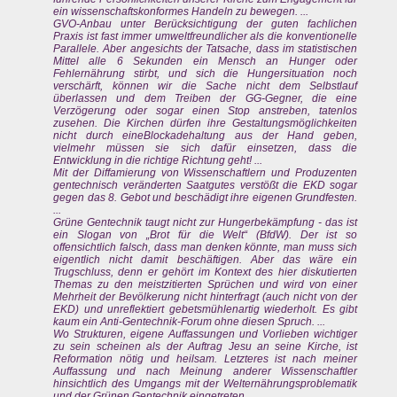
ein wissenschaftskonformes Handeln zu bewegen. ...
GVO-Anbau unter Berücksichtigung der guten fachlichen
Praxis ist fast immer umweltfreundlicher als die konventionelle
Parallele. Aber angesichts der Tatsache, dass im statistischen
Mittel alle 6 Sekunden ein Mensch an Hunger oder
Fehlernährung stirbt, und sich die Hungersituation noch
verschärft, können wir die Sache nicht dem Selbstlauf
überlassen und dem Treiben der GG-Gegner, die eine
Verzögerung oder sogar einen Stop anstreben, tatenlos
zusehen. Die Kirchen dürfen ihre Gestaltungsmöglichkeiten
nicht durch eineBlockadehaltung aus der Hand geben,
vielmehr müssen sie sich dafür einsetzen, dass die
Entwicklung in die richtige Richtung geht! ...
Mit der Diffamierung von Wissenschaftlern und Produzenten
gentechnisch veränderten Saatgutes verstößt die EKD sogar
gegen das 8. Gebot und beschädigt ihre eigenen Grundfesten.
...
Grüne Gentechnik taugt nicht zur Hungerbekämpfung - das ist
ein Slogan von „Brot für die Welt“ (BfdW). Der ist so
offensichtlich falsch, dass man denken könnte, man muss sich
eigentlich nicht damit beschäftigen. Aber das wäre ein
Trugschluss, denn er gehört im Kontext des hier diskutierten
Themas zu den meistzitierten Sprüchen und wird von einer
Mehrheit der Bevölkerung nicht hinterfragt (auch nicht von der
EKD) und unreflektiert gebetsmühlenartig wiederholt. Es gibt
kaum ein Anti-Gentechnik-Forum ohne diesen Spruch. ...
Wo Strukturen, eigene Auffassungen und Vorlieben wichtiger
zu sein scheinen als der Auftrag Jesu an seine Kirche, ist
Reformation nötig und heilsam. Letzteres ist nach meiner
Auffassung und nach Meinung anderer Wissenschaftler
hinsichtlich des Umgangs mit der Welternährungsproblematik
und der Grünen Gentechnik eingetreten. ...