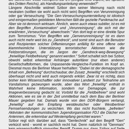
des Dritten Reichs), als Handlungsanleitung verwendet?
"
Längere Abschnitte widmet Szibor den seiner Meinung nach nicht
neutralen (sollten sie wohl auch nicht sein) Begriffen von Verunreinigung
oder gar Verseuchung: "
Die Gen-Verseuchungsunterstellung ist idiotisch
und einigermaßen gebildeten Menschen fällt die gezielte Panikmache auf.
Aber sie ist dennoch wirksam. Ähnlich, wenn auch etwas subtiler, ist es mit
den Begriffen „Kontamination“ und „Verunreinigung“, die sich mit der
erwähnten „Verseuchung“ abwechseln.
" Von dort legt er eine direkte Spur
zum Terrorismus: "
Von Begriffen wie „Genverunreinigung“ ist es dann
auch nicht mehr weit bis zu „Gendreck“, und somit sind auch die Benutzer
und Rezipienten solcher Diffamierungen anfällig für eine offene oder
klammheimliche Unterstützung terroristischer Aktionen wie die
Feldzerstörungen, die im Jargon der „Gendreck-weg-Bewegung“
„freiwillige Feldbefreiung“ genannt werden.
" Sofort schaltet sich bei Szibor,
obwohl selbst erkennbar Anhänger autoritärer (nur eben anderer)
Gesellschaftsformen, die Unpassende-Vergleiche-Funktion im Kopf an.
Diesmal muss die Berliner Mauer herhalten: "
Dabei ist der demagogische
Inhalt von „Befreiung“ durchschaubar, der Zusatz „freiwillig“ erschließt sich
überhaupt nicht und wird auch nirgends erklärt. Zwar ist es richtig, dass
bisher kein Wissenschaftler oder innovativer Landwirt zur Teilnahme am
Vandalismus gezwungen wurde, aber das Wort „freiwillig“ enthält in
Wahrheit keine Information, sondern nur Demagogie, die zur
Imageverbesserung gedacht ist. Vorbild für die „Feldbefreier“ sind wohl
Aktionen, wie es sie in der Zeit unmittelbar nach dem Bau der Berliner
Mauer gegeben hat. Damals wurde von den DDR-Bürgern verlangt,
„freiwillig“ auf den Empfang westdeutscher oder Westberliner
Fernsehsendungen zu verzichten. Wo das nicht fruchtete, „befreiten“
Aktivisten der kommunistischen Jugendorganisation FDJ die Dächer von
Antennen, die erkennbar auf Westempfang gerichtet waren.
"
Szibor regt sich darüber auf, dass "Gentechnik" auf den Begriff "Gen"
verkürzt wird - womit er sachlich recht hat. Denn natürlich ist "Genmais"
kein wissenschaftlich sinnvoller Begriff. Dumm nur, dass Szibor auf Seite