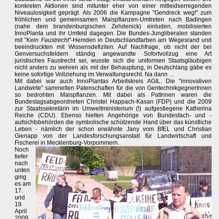
konkreten Aktionen sind mitunter eher von einer mitleidserregenden
Niveaulosigkeit geprägt. Als 2006 die Kampagne "Gendreck weg!" zum
fröhlichen und gemeinsamen Maispflanzen-Umtreten nach Badingen
(nahe dem brandenburgischen Zehdenick) einluden, mobilisierten
InnoPlanta und ihr Umfeld dagegen. Die Bundes-Jungliberalen standen
mit "
Kein Faustrecht
"-Hemden in Deutschlandfarben am Wegesrand und
beeindruckten mit Wissensdefiziten. Auf Nachfrage, ob nicht der bei
Genversuchsfeldern ständig angewandte Sofortvollzug eine Art
juristisches Faustrecht sei, wusste sich die uniformen Staatsgläubigen
nicht anders zu wehren als mit der Behauptung, in Deutschlang gäbe es
keine sofortige Vollziehung im Verwaltungsrecht. Na dann ...
Mit dabei war auch InnoPlantas Arbeitskreis AGIL. Die "innovativen
Landwirte" sammelten Patenschaften für die von GentechnikgegnerInnen
so bedrohten Maispflanzen. Mit dabei als PatInnen waren die
Bundestagsabgeordneten Christel Happach-Kasan (FDP) und die 2009
zur Staatssekretärin im Umweltministerium (!) aufgestiegene Katherina
Reiche (CDU). Ebenso hielten Angehörige von Bundesfach- und -
aufsichtsbehörden die symbolische schützende Hand über das künstliche
Leben - nämlich der schon erwähnte Jany vom BfEL und Christian
Gienapp von der Landesforschungsanstalt für Landwirtschaft und
Fischerei in Mecklenburg-Vorpommern.
Noch
tiefer
nach
unten
ging
es am
17.
und
19.
April
2009.