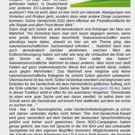
gefressen haben, in Deutschland
und anderen EU-Ländern Ängste
auslösen? Klar ist wohl, dass es hier nicht um rationale Abwägungen von
Vorteilen und Risiken geht, sondern dass viele andere Dinge zusammen
kommen. Grüne Gentechnik (GG) dient offenbar als Projektionsfläche für
alle Ängste und allen Frust dieser Welt.
"
Dann zeigt sich Szibor als anti-demokratisch und Anhänger der Idee von
Wahrheit: "
Als Demokrat kann man sich kaum dagegen wehren, wenn
eine große Mehrheit etwas beschließt. Naturwissenschaftler waren
allerdings kaum dabei, obwohl es hier um ein Thema ging, das
naturwissenschaftlichen Sachverstand erfordert. ... Natürlich kann man
auch demokratisch darüber abstimmen, welchen Wert die
Erdbeschleunigung haben soll oder wie lang die Umlaufzeit der Erde um
die Sonne ist. Aber welchen Sinn sollte das haben?
Naturwissenschaftliche Wahrheit ist etwas anderes. Man misst und stellt
Fakten auf ganz undemokratische Weise fest und vertritt diese, notfalls
auch gegen Mehrheiten.
" Das Wahrheit eine religiöse und keine
naturwissenschaftliche Kategorie ist, scheint Szibor gänzlich unbekannt.
Überraschend ist das nicht: Szibor ist klerikal orientiert und begründet sein
Eintreten für die Gentechnik mit dem (Vermeintlich) göttlichen Auftrag, sich
die Erde untertan zu machen (siehe seine Seite
www.gen1-28.de
). Ganz
in dieser Tradition wirbt er offen für ein autoritäres Vorgehen: "
Demokratie
ist eben eine gute Sache und wer daran zweifelt, ist selbst dann ein
Schuft, wenn die Demokratie auf einem Feld stattfindet, auf dem sie nichts
zu suchen hat ...
"
Und - klar - die Nazivergleiche, unter GentechnikideologInnen ja schon
seit Jahren verbreitet, dürfen nicht fehlen: "
Der Anti-Gentechnik-Kampf
wird ganz wesentlich auf dem Gebiet der bewussten Sprachirreführung
geführt und bisher auch gewonnen. Denn NGO-Campaigner haben
genau gelernt, wie man mit Sprache in die Irre führt und das umkämpfte
Sachgebiet mit den eigenen Begriffen dominiert. Möglicherweise wurde
die Schrift von Victor Klemperer zur LTI (Lingua Tertii Imperii, die Sprache