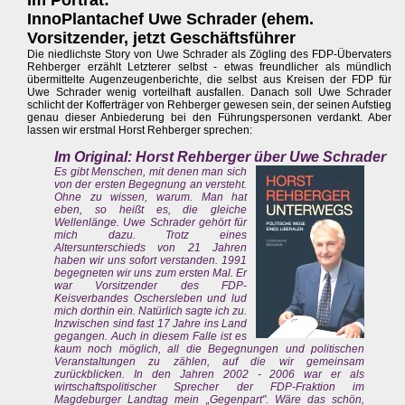
Im Porträt:
InnoPlantachef Uwe Schrader (ehem.
Vorsitzender, jetzt Geschäftsführer
Die niedlichste Story von Uwe Schrader als Zögling des FDP-Übervaters
Rehberger erzählt Letzterer selbst - etwas freundlicher als mündlich
übermittelte Augenzeugenberichte, die selbst aus Kreisen der FDP für
Uwe Schrader wenig vorteilhaft ausfallen. Danach soll Uwe Schrader
schlicht der Kofferträger von Rehberger gewesen sein, der seinen Aufstieg
genau dieser Anbiederung bei den Führungspersonen verdankt. Aber
lassen wir erstmal Horst Rehberger sprechen:
Im Original: Horst Rehberger über Uwe Schrader
Es gibt Menschen, mit denen man sich
von der ersten Begegnung an versteht.
Ohne zu wissen, warum. Man hat
eben, so heißt es, die gleiche
Wellenlänge. Uwe Schrader gehört für
mich dazu. Trotz eines
Altersunterschieds von 21 Jahren
haben wir uns sofort verstanden. 1991
begegneten wir uns zum ersten Mal. Er
war Vorsitzender des FDP-
Keisverbandes Oschersleben und lud
mich dorthin ein. Natürlich sagte ich zu.
Inzwischen sind fast 17 Jahre ins Land
gegangen. Auch in diesem Falle ist es
kaum noch möglich, all die Begegnungen und politischen
Veranstaltungen zu zählen, auf die wir gemeinsam
zurückblicken. In den Jahren 2002 - 2006 war er als
wirtschaftspolitischer Sprecher der FDP-Fraktion im
Magdeburger Landtag mein „Gegenpart". Wäre das schön,