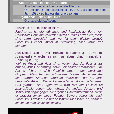
Weitere Seiten in dieser Kategorie
Abschiebungen - Internationale Allianzen
Organisierte Unmenschlichkeit - 40.000 Abschiebungen im
Jahr 1998 - so lautete die Erfolgsbilanz
Ergänzende Seiten und Links
Grenzbereiche, Aktionen
Aus einem Kommentar im Internet
Faschismus ist die dümmste und kurzlebigste Form von
Herrschaft. Denn die Vorletzten treten auf die Letzten ein, diese
sind dann “beseitigt” und wer ist dann die/der Letzte?
Faschismus endet immer in Zerstörung, allen voran der
eigenen.
Aus Necati Öziri (2024), „Bestandsaufnahme, Juli 2024“, in:
„Demokratie – wofür es sich zu leben lohnt“, Reinbek in
Hamburg (S. 59)
Weil es Angst und Hass sind, wovon sich der Faschismus
ernährt, muss er ständig neue Feindbilder produzieren. Am
Anfang richtet er sich vielleicht noch gegen bestimmte
Gruppen: Menschen mit schwarzen Haaren; Menschen, die
eine andere Sprache sprechen; Menschen, die auf eine
bestimmte Art und Weise lieben oder an diesen oder jenen
Gott glauben. Aber irgendwann wird sich der Faschismus
zwangsläufig gegen alle richten, die anders denken, und
schließlich sogar gegen die eigenen Unterstützer*innen. Denn
er braucht immer neue Feinde. Sowohl Krieg als auch
Faschismus greifen nie nur bestimmte Menschen an, sondern
immer die Menschlichkeit an sich, ...