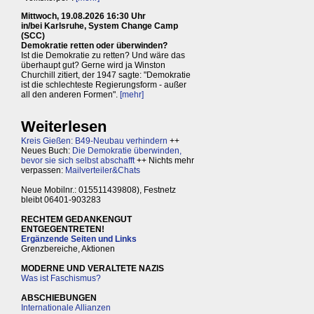
Mittwoch, 19.08.2026 16:30 Uhr
in/bei Karlsruhe, System Change Camp
(SCC)
Demokratie retten oder überwinden?
Ist die Demokratie zu retten? Und wäre das
überhaupt gut? Gerne wird ja Winston
Churchill zitiert, der 1947 sagte: "Demokratie
ist die schlechteste Regierungsform - außer
all den anderen Formen".
[mehr]
Weiterlesen
Kreis Gießen: B49-Neubau verhindern
++
Neues Buch:
Die Demokratie überwinden,
bevor sie sich selbst abschafft
++ Nichts mehr
verpassen:
Mailverteiler&Chats
Neue Mobilnr.: 015511439808), Festnetz
bleibt 06401-903283
RECHTEM GEDANKENGUT
ENTGEGENTRETEN!
Ergänzende Seiten und Links
Grenzbereiche, Aktionen
MODERNE UND VERALTETE NAZIS
Was ist Faschismus?
ABSCHIEBUNGEN
Internationale Allianzen