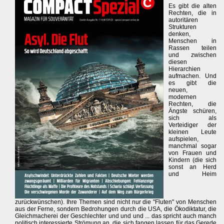
Es gibt die alten
Rechten, die in
autoritären
Strukturen
denken,
Menschen in
Rassen teilen
und zwischen
diesen
Hierarchien
aufmachen. Und
es gibt die
neuen,
modernen
Rechten, die
Ängste schüren,
sich als
Verteidiger der
kleinen Leute
aufspielen,
manchmal sogar
von Frauen und
Kindern (die sich
sonst an Herd
und Heim
zurückwünschen). Ihre Themen sind nicht nur die "Fluten" von Menschen
aus der Ferne, sondern Bedrohungen durch die USA, die Ökodiktatur, die
Gleichmacherei der Geschlechter und und und ... das spricht auch manch
politisch interessierte Strömung an, die sich fangen lassen für das Gerede