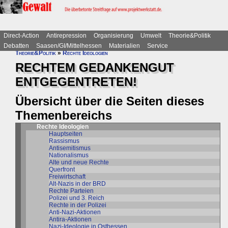
Direct-Action
Antirepression
Organisierung
Umwelt
Theorie&Politik
Debatten
Saasen/GI/Mittelhessen
Materialien
Service
Theorie&Politik
»
Rechte Ideologien
RECHTEM GEDANKENGUT
ENTGEGENTRETEN!
Übersicht über die Seiten dieses
Themenbereichs
Rechte Ideologien
Hauptseiten
Rassismus
Antisemitismus
Nationalismus
Alte und neue Rechte
Querfront
Freiwirtschaft
Alt-Nazis in der BRD
Rechte Parteien
Polizei und 3. Reich
Rechte in der Polizei
Anti-Nazi-Aktionen
Antira-Aktionen
Nazi-Ideologie in Osthessen