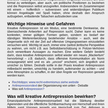
formal zu verteidigen, aber auch, um politische Positionen zu beziehen
und die Repression selbst anzugreifen. Insbesondere im Zusammenspiel
mit einem – hoffentlich – subversiven und widerständigen Publikum
können Angeklagte viel Spaß haben, ohne deshalb den Anspruch
aufzugeben, entlastende Tatsachen aufzudecken usw.
Wichtige Hinweise und Gefahren
Kreative Antirepression ist ein Modus, eine bestimmte Denkweise, die
überraschende Antworten auf Repression sucht. Daher kann es keine
konkreten, immer gültigen Formen geben, sondern es bedarf der
ständigen Weiterentwicklung bestehender Ansätze – auch, weil die
Gegenseite sich mit der Zeit auf offensive Umgangsweisen einzustellen
versuchen wird. Wichtig ist auch, immer eine (selbst-)kritische Perspektive
zu wahren, um nicht z.B. aus Selbstüberschätzung in Polizei-Verhören
doch verwertbare Aussagen zu machen. Eine weitere Gefahr besteht
darin, dass kreative Antirepression selbst wieder ein neues „Mackertum“
hervorbringt – z.B. dadurch, dass offensive Kommunikation als Norm
vorausgesetzt wird und es als „uncool“ erscheint, sich ängstlich und
unsicher zu fühlen. Deshalb sollte in der Praxis kreativer Antirepression
mitbedacht werden, umsichtig zu handeln, aufeinander zu achten – und
eine Atmosphäre zu schaffen, in der über Ängste vor Repression geredet
werden kann.
Rechtstipps
:
www.recht-extremismus.siehe.website
Antirepressionstext
der Organisierung von unten - Debatte
Was soll
Antirepression?
Was will kreative Antirepression bewirken?
Emanzipatorische Antirepressionsarbeit hat die Stärkung des/der
Agierenden und die öffentliche Sichtbarmachung von Herrschaft und ihren
Mitteln samt Visionen jenseits von Herrschaft zum Ziel. Aktionen in