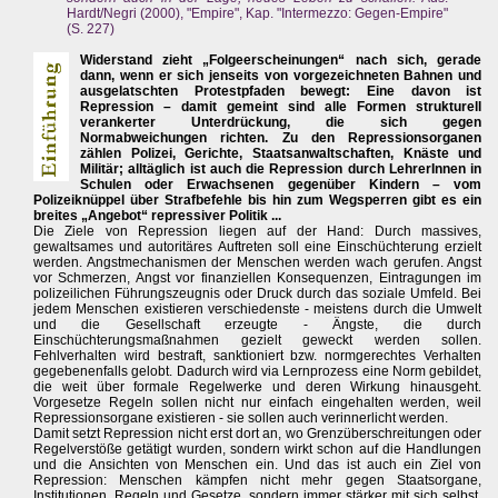
Hardt/Negri (2000), "Empire", Kap. "Intermezzo: Gegen-Empire"
(S. 227)
Widerstand zieht „Folgeerscheinungen“ nach sich, gerade
dann, wenn er sich jenseits von vorgezeichneten Bahnen und
ausgelatschten Protestpfaden bewegt: Eine davon ist
Repression – damit gemeint sind alle Formen strukturell
verankerter Unterdrückung, die sich gegen
Normabweichungen richten. Zu den Repressionsorganen
zählen Polizei, Gerichte, Staatsanwaltschaften, Knäste und
Militär; alltäglich ist auch die Repression durch LehrerInnen in
Schulen oder Erwachsenen gegenüber Kindern – vom
Polizeiknüppel über Strafbefehle bis hin zum Wegsperren gibt es ein
breites „Angebot“ repressiver Politik ...
Die Ziele von Repression liegen auf der Hand: Durch massives,
gewaltsames und autoritäres Auftreten soll eine Einschüchterung erzielt
werden. Angstmechanismen der Menschen werden wach gerufen. Angst
vor Schmerzen, Angst vor finanziellen Konsequenzen, Eintragungen im
polizeilichen Führungszeugnis oder Druck durch das soziale Umfeld. Bei
jedem Menschen existieren verschiedenste - meistens durch die Umwelt
und die Gesellschaft erzeugte - Ängste, die durch
Einschüchterungsmaßnahmen gezielt geweckt werden sollen.
Fehlverhalten wird bestraft, sanktioniert bzw. normgerechtes Verhalten
gegebenenfalls gelobt. Dadurch wird via Lernprozess eine Norm gebildet,
die weit über formale Regelwerke und deren Wirkung hinausgeht.
Vorgesetze Regeln sollen nicht nur einfach eingehalten werden, weil
Repressionsorgane existieren - sie sollen auch verinnerlicht werden.
Damit setzt Repression nicht erst dort an, wo Grenzüberschreitungen oder
Regelverstöße getätigt wurden, sondern wirkt schon auf die Handlungen
und die Ansichten von Menschen ein. Und das ist auch ein Ziel von
Repression: Menschen kämpfen nicht mehr gegen Staatsorgane,
Institutionen, Regeln und Gesetze, sondern immer stärker mit sich selbst.