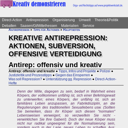
Direct-Action
Antirepression
Organisierung
Umwelt
Theorie&Politik
Debatten
Saasen/GI/Mittelhessen
Materialien
Service
Antirepression
»
Tipps für Aktionen
»
Hauptseiten
KREATIVE ANTIREPRESSION:
AKTIONEN, SUBVERSION,
OFFENSIVE VERTEIDIGUNG
Antirep: offensiv und kreativ
Antirep: offensiv und kreativ
●
Tipps, Infos und Projekte
●
Polizei
●
Justizkritik und Prozesstipps
●
Gegen das Einsperren
●
Was soll Repression?
●
Unterstützung gg. Repression
●
Direct-Action-
Hefte
Denn der Wille, dagegen zu sein, bedarf in Wahrheit eines
Körpers, der vollkommen unfähig ist, sich einer Befehlsgewalt
zu unterwerfen; eines Körpers, der unfähig ist, sich an
familiäres Leben anzupassen, an Fabrikdisziplin, an die
Regulierungen des traditionellen Sexuallebens usw. (Sollten
Sie bemerken, dass ihr Körper sich diesen "normalen"
Lebensweisen verweigert, so verzweifeln Sie nicht -
verwirklichen Sie Ihre Gaben!). Doch der neue Körper muss
nicht nur radikal ungeeignet für die Normalisierung sein,
sondern auch in der Lage, neues Leben zu schaffen.
Aus: