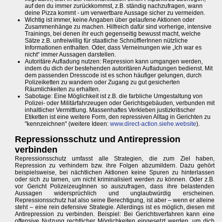
auf den du immer zurückkommst, z.B. ständig nachzufragen, wann
deine Pizza kommt - um verwertbare Aussage sicher zu vermeiden.
Wichtig ist immer, keine Angaben über gelaufene Aktionen oder
Zusammenhänge zu machen. Hilfreich dafür sind vorherige, intensive
Trainings, bei denen ihr euch gegenseitig bewusst macht, welche
Sätze z.B. unfreiwillig für staatliche SchnüfflerInnen nützliche
Informationen enthalten. Oder, dass Verneinungen wie „Ich war es
nicht“ immer Aussagen darstellen.
Autoritäre Aufladung nutzen: Repression kann umgangen werden,
indem du dich der bestehenden autoritären Aufladungen bedienst. Mit
dem passenden Dresscode ist es schon häufiger gelungen, durch
Polizeiketten zu wandern oder Zugang zu gut gesicherten
Räumlichkeiten zu erhalten.
Sabotage: Eine Möglichkeit ist z.B. die farbliche Umgestaltung von
Polizei- oder Militärfahrzeugen oder Gerichtsgebäuden, verbunden mit
inhaltlicher Vermittlung. Massenhaftes Verkleben justizkritischer
Etiketten ist eine weitere Form, den repressiven Alltag in Gerichten zu
"kennzeichnen" (weitere Ideen:
www.direct-action.siehe.website
).
Repressionsschutz und Antirepression
verbinden
Repressionsschutz umfasst alle Strategien, die zum Ziel haben,
Repression zu verhindern bzw. ihre Folgen abzumildern. Dazu gehört
beispielsweise, bei nächtlichen Aktionen keine Spuren zu hinterlassen
oder sich zu tarnen, um nicht kriminalisiert werden zu können. Oder z.B.
vor Gericht PolizeizeugInnen so auszufragen, dass ihre belastenden
Aussagen widersprüchlich und unglaubwürdig erscheinen.
Repressionsschutz hat also seine Berechtigung, ist aber – wenn er alleine
steht – eine rein defensive Strategie. Allerdings ist es möglich, diesen mit
Antirepression zu verbinden. Beispiel: Bei Gerichtsverfahren kann eine
offensive Nutzung rechtlicher Möglichkeiten eingesetzt werden, um dich