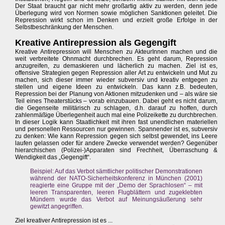
Der Staat braucht gar nicht mehr großartig aktiv zu werden, denn jede
Überlegung wird von Normen sowie möglichen Sanktionen geleitet. Die
Repression wirkt schon im Denken und erzielt große Erfolge in der
Selbstbeschränkung der Menschen.
Kreative Antirepression als Gegengift
Kreative Antirepression will Menschen zu AkteurInnen machen und die
weit verbreitete Ohnmacht durchbrechen. Es geht darum, Repression
anzugreifen, zu demaskieren und lächerlich zu machen. Ziel ist es,
offensive Strategien gegen Repression aller Art zu entwickeln und Mut zu
machen, sich dieser immer wieder subversiv und kreativ entgegen zu
stellen und eigene Ideen zu entwickeln. Das kann z.B. bedeuten,
Repression bei der Planung von Aktionen mitzudenken und – als wäre sie
Teil eines Theaterstücks – vorab einzubauen. Dabei geht es nicht darum,
die Gegenseite militärisch zu schlagen, d.h. darauf zu hoffen, durch
zahlenmäßige Überlegenheit auch mal eine Polizeikette zu durchbrechen.
In dieser Logik kann Staatlichkeit mit ihren fast unendlichen materiellen
und personellen Ressourcen nur gewinnen. Spannender ist es, subversiv
zu denken: Wie kann Repression gegen sich selbst gewendet, ins Leere
laufen gelassen oder für andere Zwecke verwendet werden? Gegenüber
hierarchischen (Polizei-)Apparaten sind Frechheit, Überraschung &
Wendigkeit das „Gegengift“.
Beispiel: Auf das Verbot sämtlicher politischer Demonstrationen
während der NATO-Sicherheitskonferenz in München (2001)
reagierte eine Gruppe mit der „Demo der Sprachlosen“ – mit
leeren Transparenten, leeren Flugblättern und zugeklebten
Mündern wurde das Verbot auf Meinungsäußerung sehr
gewitzt angegriffen.
Ziel kreativer Antirepression ist es ...