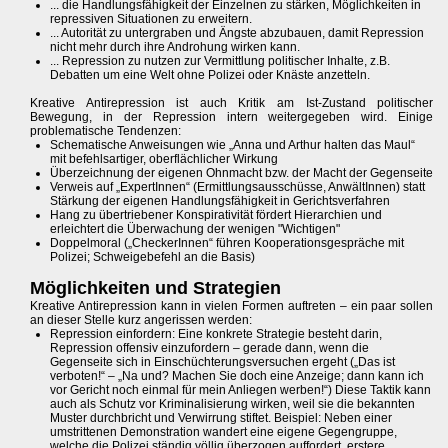
... die Handlungsfähigkeit der Einzelnen zu stärken, Möglichkeiten in
repressiven Situationen zu erweitern.
... Autorität zu untergraben und Ängste abzubauen, damit Repression
nicht mehr durch ihre Androhung wirken kann.
... Repression zu nutzen zur Vermittlung politischer Inhalte, z.B.
Debatten um eine Welt ohne Polizei oder Knäste anzetteln.
Kreative Antirepression ist auch Kritik am Ist-Zustand politischer
Bewegung, in der Repression intern weitergegeben wird. Einige
problematische Tendenzen:
Schematische Anweisungen wie „Anna und Arthur halten das Maul“
mit befehlsartiger, oberflächlicher Wirkung
Überzeichnung der eigenen Ohnmacht bzw. der Macht der Gegenseite
Verweis auf „ExpertInnen“ (Ermittlungsausschüsse, AnwältInnen) statt
Stärkung der eigenen Handlungsfähigkeit in Gerichtsverfahren
Hang zu übertriebener Konspirativität fördert Hierarchien und
erleichtert die Überwachung der wenigen "Wichtigen"
Doppelmoral („CheckerInnen“ führen Kooperationsgespräche mit
Polizei; Schweigebefehl an die Basis)
Möglichkeiten und Strategien
Kreative Antirepression kann in vielen Formen auftreten – ein paar sollen
an dieser Stelle kurz angerissen werden:
Repression einfordern: Eine konkrete Strategie besteht darin,
Repression offensiv einzufordern – gerade dann, wenn die
Gegenseite sich in Einschüchterungsversuchen ergeht („Das ist
verboten!“ – „Na und? Machen Sie doch eine Anzeige; dann kann ich
vor Gericht noch einmal für mein Anliegen werben!“) Diese Taktik kann
auch als Schutz vor Kriminalisierung wirken, weil sie die bekannten
Muster durchbricht und Verwirrung stiftet. Beispiel: Neben einer
umstrittenen Demonstration wandert eine eigene Gegengruppe,
welche die Polizei ständig völlig überzogen auffordert, erstere