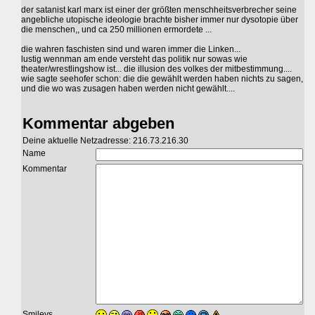
der satanist karl marx ist einer der größten menschheitsverbrecher seine
angebliche utopische ideologie brachte bisher immer nur dysotopie über
die menschen,, und ca 250 millionen ermordete ...
die wahren faschisten sind und waren immer die Linken...
lustig wennman am ende versteht das politik nur sowas wie
theater/wrestlingshow ist... die illusion des volkes der mitbestimmung....
wie sagte seehofer schon: die die gewählt werden haben nichts zu sagen,
und die wo was zusagen haben werden nicht gewählt....
Kommentar abgeben
Deine aktuelle Netzadresse: 216.73.216.30
Name
Kommentar
Smileys