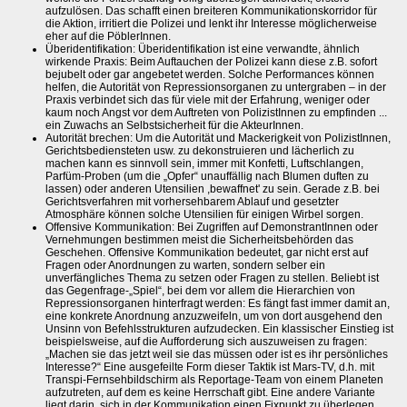
aufzulösen. Das schafft einen breiteren Kommunikationskorridor für
die Aktion, irritiert die Polizei und lenkt ihr Interesse möglicherweise
eher auf die PöblerInnen.
Überidentifikation: Überidentifikation ist eine verwandte, ähnlich
wirkende Praxis: Beim Auftauchen der Polizei kann diese z.B. sofort
bejubelt oder gar angebetet werden. Solche Performances können
helfen, die Autorität von Repressionsorganen zu untergraben – in der
Praxis verbindet sich das für viele mit der Erfahrung, weniger oder
kaum noch Angst vor dem Auftreten von PolizistInnen zu empfinden ...
ein Zuwachs an Selbstsicherheit für die AkteurInnen.
Autorität brechen: Um die Autorität und Mackerigkeit von PolizistInnen,
Gerichtsbediensteten usw. zu dekonstruieren und lächerlich zu
machen kann es sinnvoll sein, immer mit Konfetti, Luftschlangen,
Parfüm-Proben (um die „Opfer“ unauffällig nach Blumen duften zu
lassen) oder anderen Utensilien ,bewaffnet' zu sein. Gerade z.B. bei
Gerichtsverfahren mit vorhersehbarem Ablauf und gesetzter
Atmosphäre können solche Utensilien für einigen Wirbel sorgen.
Offensive Kommunikation: Bei Zugriffen auf DemonstrantInnen oder
Vernehmungen bestimmen meist die Sicherheitsbehörden das
Geschehen. Offensive Kommunikation bedeutet, gar nicht erst auf
Fragen oder Anordnungen zu warten, sondern selber ein
unverfängliches Thema zu setzen oder Fragen zu stellen. Beliebt ist
das Gegenfrage-„Spiel“, bei dem vor allem die Hierarchien von
Repressionsorganen hinterfragt werden: Es fängt fast immer damit an,
eine konkrete Anordnung anzuzweifeln, um von dort ausgehend den
Unsinn von Befehlsstrukturen aufzudecken. Ein klassischer Einstieg ist
beispielsweise, auf die Aufforderung sich auszuweisen zu fragen:
„Machen sie das jetzt weil sie das müssen oder ist es ihr persönliches
Interesse?“ Eine ausgefeilte Form dieser Taktik ist Mars-TV, d.h. mit
Transpi-Fernsehbildschirm als Reportage-Team von einem Planeten
aufzutreten, auf dem es keine Herrschaft gibt. Eine andere Variante
liegt darin, sich in der Kommunikation einen Fixpunkt zu überlegen,