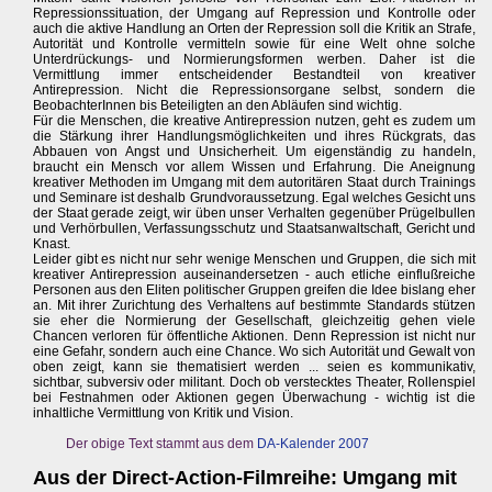
Repressionssituation, der Umgang auf Repression und Kontrolle oder
auch die aktive Handlung an Orten der Repression soll die Kritik an Strafe,
Autorität und Kontrolle vermitteln sowie für eine Welt ohne solche
Unterdrückungs- und Normierungsformen werben. Daher ist die
Vermittlung immer entscheidender Bestandteil von kreativer
Antirepression. Nicht die Repressionsorgane selbst, sondern die
BeobachterInnen bis Beteiligten an den Abläufen sind wichtig.
Für die Menschen, die kreative Antirepression nutzen, geht es zudem um
die Stärkung ihrer Handlungsmöglichkeiten und ihres Rückgrats, das
Abbauen von Angst und Unsicherheit. Um eigenständig zu handeln,
braucht ein Mensch vor allem Wissen und Erfahrung. Die Aneignung
kreativer Methoden im Umgang mit dem autoritären Staat durch Trainings
und Seminare ist deshalb Grundvoraussetzung. Egal welches Gesicht uns
der Staat gerade zeigt, wir üben unser Verhalten gegenüber Prügelbullen
und Verhörbullen, Verfassungsschutz und Staatsanwaltschaft, Gericht und
Knast.
Leider gibt es nicht nur sehr wenige Menschen und Gruppen, die sich mit
kreativer Antirepression auseinandersetzen - auch etliche einflußreiche
Personen aus den Eliten politischer Gruppen greifen die Idee bislang eher
an. Mit ihrer Zurichtung des Verhaltens auf bestimmte Standards stützen
sie eher die Normierung der Gesellschaft, gleichzeitig gehen viele
Chancen verloren für öffentliche Aktionen. Denn Repression ist nicht nur
eine Gefahr, sondern auch eine Chance. Wo sich Autorität und Gewalt von
oben zeigt, kann sie thematisiert werden ... seien es kommunikativ,
sichtbar, subversiv oder militant. Doch ob verstecktes Theater, Rollenspiel
bei Festnahmen oder Aktionen gegen Überwachung - wichtig ist die
inhaltliche Vermittlung von Kritik und Vision.
Der obige Text stammt aus dem
DA-Kalender 2007
Aus der Direct-Action-Filmreihe: Umgang mit