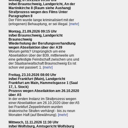
in/bei Braunschweig, Landgericht, An der
Martinikirche 8 (Raum siehe Aushang)
Strafprozess wegen des Films Unter
Paragraphen II
Der Film wurde lange kriminalisiert mit der
(erlogenen) Behauptung, er sei illegal.
[mehr]
Montag, 21.09.2026 09:15 Uhr
in/bei Braunschweig, Landgericht
Braunschweig
Wiederholung der Berufungsverhandlung
wegen Abseilaktion über der A39
Worum gehts? Ursprünglich um eine
Abseilaktion über der B39, mittlerweile um
eine gefestigte Feindschaft zwischen uns und
der Staatsanwaltschaft Braunschweig Es ist
schon viel passiert: 1.
[mehr]
Freitag, 23.10.2026 08:00 Uhr
in/bei Frankfurt (Main), Landgericht
Frankfurt am Main, Hammelsgasse 1 (Saal
17, 1. Stock)
Prozess wegen Abseilaktion am 26.10.2020
über A5
In der ersten Instanz im Strafprozess wegen
einer Abseilaktion am 26.10.2020 über der A5
bei Frankfurt Zeppelinheim wurden
drakonische Strafen verhängt - bis zu neun
Monaten Haft (auf Bewährung).
[mehr]
Mittwoch, 11.11.2026 11:30 Uhr
in/bei Wolfsburg, Amtsgericht Wolfsburg