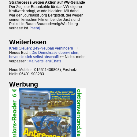
Strafprozess wegen Aktion auf VW-Gelände
Der Zug, der Braunkohle für das VW-eigene
Kraftwerk bringt, wurde blockiert. Mit dabei
war der Journalist Jörg Bergstedt, der wegen
seinen kritischen Filmen bei der Justiz und
Polizei in Raum Braunschweig/Wolfsburg
verhasst ist.
[mehr]
Weiterlesen
Kreis Gießen: B49-Neubau verhindern
++
Neues Buch:
Die Demokratie überwinden,
bevor sie sich selbst abschafft
++ Nichts mehr
verpassen:
Mailverteiler&Chats
Neue Mobilnr.: 015511439808), Festnetz
bleibt 06401-903283
Werbung