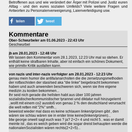
Betroffenen aus und wie verändert der Ärger mit Polizei und Justiz euren
Alltag - und den eures sozialen Umfelds? Viele weitere Fragen und
Antworten zu Personalenverweigerung, Laienverteidigung usw.
Kommentare
Ober-Schwurbeler am 01.06.2023 - 22:43 Uhr
Geschwurbel
jb am 28.01.2023 - 12:48 Uhr
Wir lassen den Kommentar vom 28.1.2023, 12:23 Uhr mal so stehen. Er
enthält keine strafbaren Inhalte, aber ist einfach ein schönes Dokument,
wie primitiv Kritik ausfallen kann.
von nazis und inter-nazis verfolgter am 28.01.2023 - 12:23 Uhr
genau mein humor die antifa/anarchsiten die die zersetzungsmethoden
der rotfaschisten der stasi/sed aka "die linke" beigebracht bekommen
haben und auch anwenden beschweren sich, wenn sie ihre eigene
medizin zu kosten bekommen...
Ihr seid nich gerade die hellsten habt aus über 100 jahren
sozialistischer/kommunistischer tyrannei und diktatur null hinzugelernt
..wollt mit einem co2 ausstoß von genau 2 % den deutschland verursacht
die welt retten mit "2%" smfh...
beweisst wieder mal dass es keine schlauen linken/grünen gibt , den
wären sie schlau wären sie in erster linie keine(linken/grünen)...
btw george orwell sagt euch was ? ja? 2+2= 4 und nicht 5.. was er damit
meinte ist , das es welch geben wird die sogar dreist behaupten werde die
nationalenSozialisten wären rechts(2+2=5)...