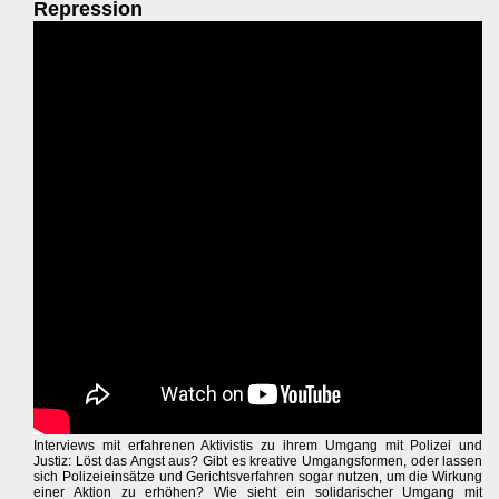
Repression
Interviews mit erfahrenen Aktivistis zu ihrem Umgang mit Polizei und
Justiz: Löst das Angst aus? Gibt es kreative Umgangsformen, oder lassen
sich Polizeieinsätze und Gerichtsverfahren sogar nutzen, um die Wirkung
einer Aktion zu erhöhen? Wie sieht ein solidarischer Umgang mit