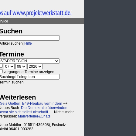
rvice
Suchen
Hilfe
Termine
vergangene Termine anzeigen
Weiterlesen
Kreis Gießen: B49-Neubau verhindern
++
Neues Buch:
Die Demokratie überwinden,
bevor sie sich selbst abschafft
++ Nichts mehr
verpassen:
Mailverteiler&Chats
Neue Mobilnr.: 015511439808), Festnetz
bleibt 06401-903283