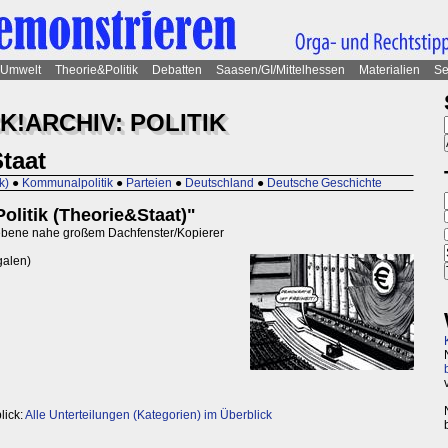
Umwelt
Theorie&Politik
Debatten
Saasen/GI/Mittelhessen
Materialien
Se
!ARCHIV: POLITIK
Staat
k)
●
Kommunalpolitik
●
Parteien
●
Deutschland
●
Deutsche Geschichte
litik (Theorie&Staat)"
nebene nahe großem Dachfenster/Kopierer
galen)
lick:
Alle Unterteilungen (Kategorien) im Überblick