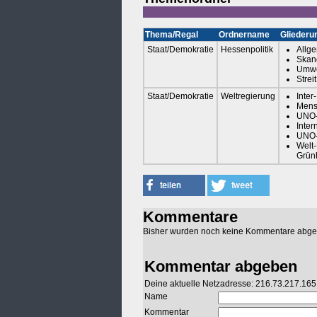
Thema/Regal
Ordnername
Gliederu
Staat/Demokratie
Hessenpolitik
Allg
Skan
Umwe
Strei
Staat/Demokratie
Weltregierung
Inter
Mens
UNO-
Inter
UNO-
Welt
Grün
Kommentare
Bisher wurden noch keine Kommentare abg
Kommentar abgeben
Deine aktuelle Netzadresse: 216.73.217.165
Name
Kommentar