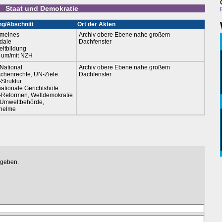
Staat und Demokratie
ng/Abschnitt
Ort der Akten
emeines
Archiv obere Ebene nahe großem
dale
Dachfenster
ltbildung
t um/mit NZH
-National
Archiv obere Ebene nahe großem
chenrechte, UN-Ziele
Dachfenster
Struktur
nationale Gerichtshöfe
Reformen, Weltdemokratie
-Umweltbehörde,
helme
egeben.