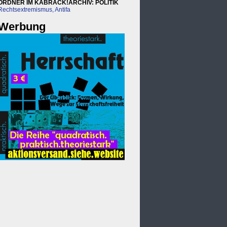
ORDNER IM KABRACK!ARCHIV: POLITIK
Rechtsextremismus, Antifa
Werbung