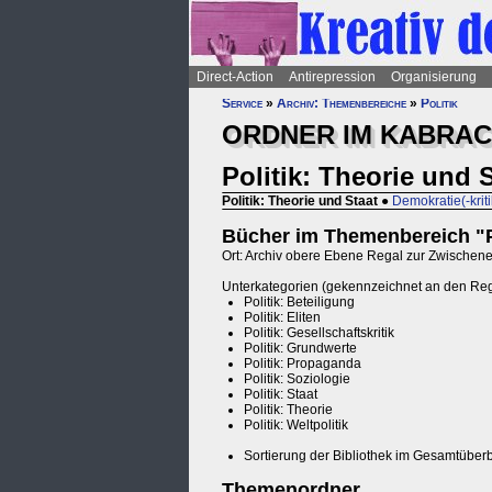
Direct-Action
Antirepression
Organisierung
Service
»
Archiv: Themenbereiche
»
Politik
ORDNER IM KABRACK
Politik: Theorie und 
Politik: Theorie und Staat
●
Demokratie(-kriti
Bücher im Themenbereich "Po
Ort: Archiv obere Ebene Regal zur Zwische
Unterkategorien (gekennzeichnet an den Re
Politik: Beteiligung
Politik: Eliten
Politik: Gesellschaftskritik
Politik: Grundwerte
Politik: Propaganda
Politik: Soziologie
Politik: Staat
Politik: Theorie
Politik: Weltpolitik
Sortierung der Bibliothek im Gesamtüberb
Themenordner