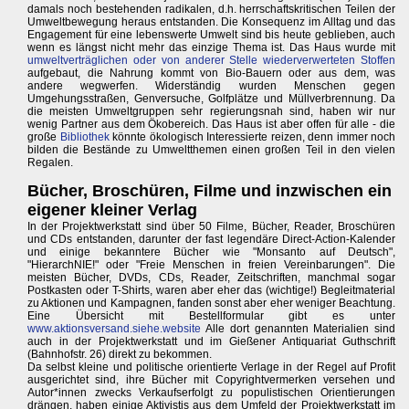
damals noch bestehenden radikalen, d.h. herrschaftskritischen Teilen der
Umweltbewegung heraus entstanden. Die Konsequenz im Alltag und das
Engagement für eine lebenswerte Umwelt sind bis heute geblieben, auch
wenn es längst nicht mehr das einzige Thema ist. Das Haus wurde mit
umweltverträglichen oder von anderer Stelle wiederverwerteten Stoffen
aufgebaut, die Nahrung kommt von Bio-Bauern oder aus dem, was
andere wegwerfen. Widerständig wurden Menschen gegen
Umgehungsstraßen, Genversuche, Golfplätze und Müllverbrennung. Da
die meisten Umweltgruppen sehr regierungsnah sind, haben wir nur
wenig Partner aus dem Ökobereich. Das Haus ist aber offen für alle - die
große
Bibliothek
könnte ökologisch Interessierte reizen, denn immer noch
bilden die Bestände zu Umweltthemen einen großen Teil in den vielen
Regalen.
Bücher, Broschüren, Filme und inzwischen ein
eigener kleiner Verlag
In der Projektwerkstatt sind über 50 Filme, Bücher, Reader, Broschüren
und CDs entstanden, darunter der fast legendäre Direct-Action-Kalender
und einige bekanntere Bücher wie "Monsanto auf Deutsch",
"HierarchNIE!" oder "Freie Menschen in freien Vereinbarungen". Die
meisten Bücher, DVDs, CDs, Reader, Zeitschriften, manchmal sogar
Postkasten oder T-Shirts, waren aber eher das (wichtige!) Begleitmaterial
zu Aktionen und Kampagnen, fanden sonst aber eher weniger Beachtung.
Eine Übersicht mit Bestellformular gibt es unter
www.aktionsversand.siehe.website
Alle dort genannten Materialien sind
auch in der Projektwerkstatt und im Gießener Antiquariat Guthschrift
(Bahnhofstr. 26) direkt zu bekommen.
Da selbst kleine und politische orientierte Verlage in der Regel auf Profit
ausgerichtet sind, ihre Bücher mit Copyrightvermerken versehen und
Autor*innen zwecks Verkaufserfolgt zu populistischen Orientierungen
drängen, haben einige Aktivistis aus dem Umfeld der Projektwerkstatt im