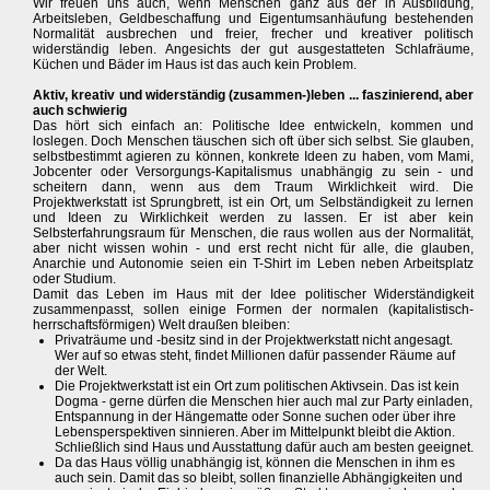
Wir freuen uns auch, wenn Menschen ganz aus der in Ausbildung,
Arbeitsleben, Geldbeschaffung und Eigentumsanhäufung bestehenden
Normalität ausbrechen und freier, frecher und kreativer politisch
widerständig leben. Angesichts der gut ausgestatteten Schlafräume,
Küchen und Bäder im Haus ist das auch kein Problem.
Aktiv, kreativ und widerständig (zusammen-)leben ... faszinierend, aber
auch schwierig
Das hört sich einfach an: Politische Idee entwickeln, kommen und
loslegen. Doch Menschen täuschen sich oft über sich selbst. Sie glauben,
selbstbestimmt agieren zu können, konkrete Ideen zu haben, vom Mami,
Jobcenter oder Versorgungs-Kapitalismus unabhängig zu sein - und
scheitern dann, wenn aus dem Traum Wirklichkeit wird. Die
Projektwerkstatt ist Sprungbrett, ist ein Ort, um Selbständigkeit zu lernen
und Ideen zu Wirklichkeit werden zu lassen. Er ist aber kein
Selbsterfahrungsraum für Menschen, die raus wollen aus der Normalität,
aber nicht wissen wohin - und erst recht nicht für alle, die glauben,
Anarchie und Autonomie seien ein T-Shirt im Leben neben Arbeitsplatz
oder Studium.
Damit das Leben im Haus mit der Idee politischer Widerständigkeit
zusammenpasst, sollen einige Formen der normalen (kapitalistisch-
herrschaftsförmigen) Welt draußen bleiben:
Privaträume und -besitz sind in der Projektwerkstatt nicht angesagt.
Wer auf so etwas steht, findet Millionen dafür passender Räume auf
der Welt.
Die Projektwerkstatt ist ein Ort zum politischen Aktivsein. Das ist kein
Dogma - gerne dürfen die Menschen hier auch mal zur Party einladen,
Entspannung in der Hängematte oder Sonne suchen oder über ihre
Lebensperspektiven sinnieren. Aber im Mittelpunkt bleibt die Aktion.
Schließlich sind Haus und Ausstattung dafür auch am besten geeignet.
Da das Haus völlig unabhängig ist, können die Menschen in ihm es
auch sein. Damit das so bleibt, sollen finanzielle Abhängigkeiten und