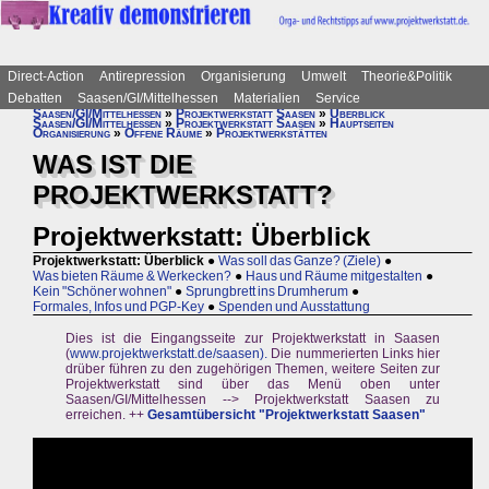
Direct-Action
Antirepression
Organisierung
Umwelt
Theorie&Politik
Debatten
Saasen/GI/Mittelhessen
Materialien
Service
Saasen/GI/Mittelhessen
»
Projektwerkstatt Saasen
»
Überblick
Saasen/GI/Mittelhessen
»
Projektwerkstatt Saasen
»
Hauptseiten
Organisierung
»
Offene Räume
»
Projektwerkstätten
WAS IST DIE
PROJEKTWERKSTATT?
Projektwerkstatt: Überblick
Projektwerkstatt: Überblick
●
Was soll das Ganze? (Ziele)
●
Was bieten Räume & Werkecken?
●
Haus und Räume mitgestalten
●
Kein "Schöner wohnen"
●
Sprungbrett ins Drumherum
●
Formales, Infos und PGP-Key
●
Spenden und Ausstattung
Dies ist die Eingangsseite zur Projektwerkstatt in Saasen
(
www.projektwerkstatt.de/saasen).
Die nummerierten Links hier
drüber führen zu den zugehörigen Themen, weitere Seiten zur
Projektwerkstatt sind über das Menü oben unter
Saasen/GI/Mittelhessen --> Projektwerkstatt Saasen zu
erreichen. ++
Gesamtübersicht "Projektwerkstatt Saasen"