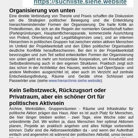
Organisierung von unten
Eine direkte Verbindung von Theorie und Praxis schaffen die Diskussion
um die Strategien politischer Bewegung und die Entwicklung
hierarchiemindernder Formen der Organisierung. Die harte Kritik an
Protestformen, die sich an die Regeln der normierten Gesellschaft halten
(Parteigründungen, Hauptamtlichenapparate, kommerzielle Ausrichtung
von Protest, Orientierung auf Legalitätsgrenzen usw.), und an internen
Hierarchien in politischen Gruppen hat zwischen vielen aktiven Menschen
im Umfeld der Projektwerkstatt und den Eliten politischer Organisation
deutliche Konflikte heraufbeschworen. Bei den in der Projektwerkstatt
bevorzugten und zum Teil selbst entwickelten Formen der Organisierung
von unten geht es mehr um horizontale Kooperation, um Kreativität und
Selbstbestimmung auch in den eigenen Strukturen. Praktisch zeigt sich
das schon in der Architektur des Hauses, welches auf OpenSpace- und
andere Methoden ausgerichtet ist, aber auch im Verzicht auf zentrale
Entscheidungsfindung, Räume und Geräte ohne Schlüssel und
Passwörter usw. (siehe
www.hierarchnie.siehe.website
).
Kein Selbstzweck, Rückzugsort oder
Privatraum, aber ein schöner Ort für
politisches Aktivsein
Archive, Werkstätten, Gruppenräumen - Räume und Infrastruktur für
politische Aktion prägen das Haus. Aber es ist auch Platz für Menschen,
die hier länger bleiben wollen - zwei Tage, eine Woche oder auf
unbestimmte Zeit. Wir wollen ja, dass Menschen hier optimal Aktionen
planen, Projekte an praktisch angehen und alles Nötige vorbereiten
können. Dafür sind die Aktionswerkstätten da - und wenn der Aufenthalt
einfach und angenehm ist während der politischen Aktivität, umso besser.