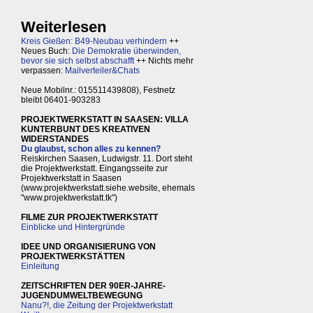
Weiterlesen
Kreis Gießen: B49-Neubau verhindern
++
Neues Buch:
Die Demokratie überwinden,
bevor sie sich selbst abschafft
++ Nichts mehr
verpassen:
Mailverteiler&Chats
Neue Mobilnr.: 015511439808), Festnetz
bleibt 06401-903283
PROJEKTWERKSTATT IN SAASEN: VILLA
KUNTERBUNT DES KREATIVEN
WIDERSTANDES
Du glaubst, schon alles zu kennen?
Reiskirchen Saasen, Ludwigstr. 11. Dort steht
die Projektwerkstatt. Eingangsseite zur
Projektwerkstatt in Saasen
(www.projektwerkstatt.siehe.website, ehemals
"www.projektwerkstatt.tk")
FILME ZUR PROJEKTWERKSTATT
Einblicke und Hintergründe
IDEE UND ORGANISIERUNG VON
PROJEKTWERKSTÄTTEN
Einleitung
ZEITSCHRIFTEN DER 90ER-JAHRE-
JUGENDUMWELTBEWEGUNG
Nanu?!, die Zeitung der Projektwerkstatt