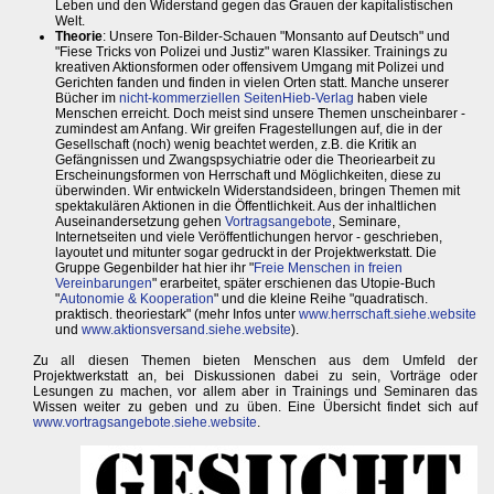
Leben und den Widerstand gegen das Grauen der kapitalistischen
Welt.
Theorie
: Unsere Ton-Bilder-Schauen "Monsanto auf Deutsch" und
"Fiese Tricks von Polizei und Justiz" waren Klassiker. Trainings zu
kreativen Aktionsformen oder offensivem Umgang mit Polizei und
Gerichten fanden und finden in vielen Orten statt. Manche unserer
Bücher im
nicht-kommerziellen SeitenHieb-Verlag
haben viele
Menschen erreicht. Doch meist sind unsere Themen unscheinbarer -
zumindest am Anfang. Wir greifen Fragestellungen auf, die in der
Gesellschaft (noch) wenig beachtet werden, z.B. die Kritik an
Gefängnissen und Zwangspsychiatrie oder die Theoriearbeit zu
Erscheinungsformen von Herrschaft und Möglichkeiten, diese zu
überwinden. Wir entwickeln Widerstandsideen, bringen Themen mit
spektakulären Aktionen in die Öffentlichkeit. Aus der inhaltlichen
Auseinandersetzung gehen
Vortragsangebote
, Seminare,
Internetseiten und viele Veröffentlichungen hervor - geschrieben,
layoutet und mitunter sogar gedruckt in der Projektwerkstatt. Die
Gruppe Gegenbilder hat hier ihr "
Freie Menschen in freien
Vereinbarungen
" erarbeitet, später erschienen das Utopie-Buch
"
Autonomie & Kooperation
" und die kleine Reihe "quadratisch.
praktisch. theoriestark" (mehr Infos unter
www.herrschaft.siehe.website
und
www.aktionsversand.siehe.website
).
Zu all diesen Themen bieten Menschen aus dem Umfeld der
Projektwerkstatt an, bei Diskussionen dabei zu sein, Vorträge oder
Lesungen zu machen, vor allem aber in Trainings und Seminaren das
Wissen weiter zu geben und zu üben. Eine Übersicht findet sich auf
www.vortragsangebote.siehe.website
.