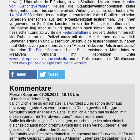
etwas!). Über absurde Erfindungen von Straftaten bis zu einem
Haufen
von Gerichtsverfahren
ließen die Staatsgewaltmonopolisten keine
Gelegenheit aus - bis sie es, weil die Wirkung ausblieb, übertrieben. Am
14. Mai 2006
ließen der damalige Innenminister Volker Bouffier und seine
Schergen Menschen aus der Projektwerkstatt festnehmen. Die ihnen
vorgeworfenen Straftaten konstrierten sie der Einfachkeit halber selbst.
Die Sache flog aber auf und ging dann nach hinten los - bis in den
hessischen Landtag wurde die
Federballaffäre
diskutiert. Seitdem herrscht
viel Ruhe, denn die Polizei muss mit dem Makel leben, nachweislich
Straftaten erfunden und wissentlich Unschuldige festgenommen zu haben
- auf Geheiß von ganz oben. Zu den "Fiesen Tricks von Polizei und Justiz"
sind eine
Ton-Bilder-Schau
und ein
Buch
entstanden. Mehr Infos zu
kreativem Umgang mit Repression unter
www.antirepression.siehe.website
und zu Polizeihandeln in Mittelhessen
unter
www.polizeidoku-giessen.siehe.website
.
Kommentare
Florian Kopp am 07.08.2021 - 10:13 Uhr
Hi nochmal Lieber Jörg,
da ich Dich eher so einschätze, als würdest Du es schon durchaus
bevorzugen geduzt zu werden und das Dir ein gewisser Knigge
vermutlich auch eher relativ Latte ist, bin ich einfach mal so frech, mir
diese sogenannte "herabwürdigung" heraus zu nehmen.
Sollte ich diesbezüglich falsch liegen, entschuldige ich mich einfach
gleichzeitig auch noch prophylaktisch für diesen Verstoß gegen einen
gesellschaftlich geförderten Stock im A.....
Jedenfalls wollte ich mich einfach auch nochmal kurz "ausweislich" für das
sehr nette Gespräch und diese 30 Minuten Lebenszeit bedanken, die Du,