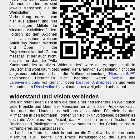
Aktionen, sondern es sind
jeweils Menschen, die die
Werkstätten für die
Vorbereitung nutzen, von
hier aus agieren und hier
die nötigen Mitteln für
wirksame Aktivitäten finden.
Folglich ist den Aktionen
nicht anzusehen, welchen
Anteil das Planen, Werkeln
und Üben in der
Projektwerkstatt hat. Genau
messbar ist der auch nicht,
doch ohne das die "Villa
Kunterbunt des kreativen Widerstandes" wäre die Agrogentechnik in
Deutschland wohl kaum gescheitert, der Braunkohlewiderstand nicht oder
langsamer entstanden, hätte die Methodensammlung "
HierarchieNIE!
"
bestehende Hierarchien nicht bedrängt, wären
Selbst-
und
Laienverteidigung
vor Gericht, Ideen
kreativer Antirepression
und viele
Methoden der
Direct Action
hierzulande noch weitgehend unbekannt.
Widerstand und Vision verbinden
Wie ein roter Faden zieht sich die Idee einer herrschaftsfreien Welt durch
viele Projekte und Ideen der Menschen im Umfeld der Projektwerkstatt.
Und auch das Haus selbst soll das ausstrahlen. Für viele ist das
Mitmachen in den normalen Formen von Politik unvorstellbar, bedeutet es
doch die Akzeptanz von Macht, das Mitmischen an den Tischen der
Reichen und Privilegierten - immer verbunden mit der Gefahr, selbst zu
korrumpieren, sich anzupassen.
Im Laufe der Jahre hat sich in und um die Projektwerkstatt eine bunte
Mischung aus Theorie und Praxis herausgebildet, die auch das