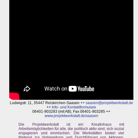
Ludwigstr. 11, 35447 Reiskirchen-Saasen ++
saasen@projektwerkstatt.de
++
Info- und Kontaktformulare
06401-903283 (mit AB), Fax 06401-903285 ++
www.projektwerkstatt.de/saasen
Die Projektwerkstatt ist ein Kreativhaus mit
Arbeitsmöglichkeiten für alle, die politisch aktiv sind, sich sozial
engagieren und einmischen. Die Werkstätten bieten viel
Material zur Vorbereitung und Durchführung von Aktionen,