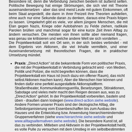
Besondere ist, denn die Verbindung zwischen beidem ist äußerst selten.
Politische Bewegung hat einige Strömungen, die sich viel mit Theorie
auseinandersetzen - aber das sind meist Leute mit gutem Einkommen, oft
beim Staat angestellt, die dann in ihrer Freizeit ihre Theorien aufstellen,
ohne auch nur eine Sekunde daran zu denken, daraus eine Praxis folgen
zu lassen. Umgekehrt gibt es viele, vor allem jüngere Menschen, die mit
Elan gegen Nazis, Kriege oder Autobahnen zu Felde ziehen, radikale
Parolen brüllen und manchmal sogar für eine kurze Zeit ihren Alltag zu
ändern versuchen. Die meisten von ihnen sollte aber niemand fragen,
was genau sie kritisieren und welche andere Welt sie sich vorstellen ...
Die Projektwerkstatt soll ein Ort sein, in der sich beides verbindet - mit
dem Ergebnis von Aktionen, die viel Inhalte vermitteln, und einer
Auseinandersetzung mit theoretischen Fragen, die in praktischer
Umsetzung mündet.
Praxis
: „Direct Action“ ist die bekannteste Form von politischer Praxis,
die mit der Projektwerkstatt in Verbindung gebracht wird - von Medien,
Politik und Polizei, die nicht begreifen können, dass die
Projektwerkstatt ein Haus ist (noch dazu ein offener Raum), das nicht
selbst Aktionen machen kann). Aber die Menschen hier können und
finden dafür eine perfekt ausgestattete Aktionsplattform.
Straßentheater, Kommunikationsguerilla, Besetzungen, Störaktionen,
Sabotage und vieles mehr macht den Reigen dessen aus, was zu
„Direct Action“ gehört. In der Projektwerkstatt vorbereiten, basteln und
üben - draußen dann loslegen (
www.direct-action.siehe.website
).
Andere Formen unserer Praxis sind der ökologische Alltag, die
Selbstorganisierung vom Essenbeschaffen bis zum Ausbau des
Hauses und die Entwicklung bzw. Anwendung hierarchiemindernder
Gruppenverfahren (siehe
www.hierarchnie.siehe.website
und
www.alltagsalternativen.siehe.website
). Die besondere Kunst ist, all
das zu verbinden. Mitleben und Aktivsein in der Projektwerkstatt heißt,
es volle Pulle zu versuchen mit dem Umstieg in ein selbstbestimmten