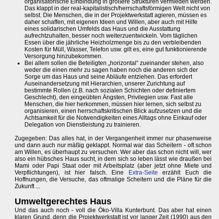
organisatorische Einbindung in größere Strukturen vermieden werden.
Das klappt in der real-kapitalistisch/herrschaftsförmigen Welt nicht von
selbst. Die Menschen, die in der Projektwerkstatt agieren, müssen es
daher schaffen, mit eigenen Ideen und Willen, aber auch mit Hilfe
eines solidarischen Umfelds das Haus und die Ausstattung
aufrechtzuhalten, besser noch weiterzuentwickeln. Vom täglichen
Essen über die jährliche Heizholzmenge bis zu den verbleibenden
Kosten für Müll, Wasser, Telefon usw. gilt es, eine gut funktionierende
Versorgung hinzubekommen.
Bei allem sollen die Beteiligten „horizontal“ zueinander stehen, also
weder die einen mehr zu sagen haben noch die anderen sich der
Sorge um das Haus und seine Abläufe entziehen. Das erfordert
Auseinandersetzung mit Hierarchien, unserer Zurichtung auf
bestimmte Rollen (z.B. nach sozialen Schichten oder definiertem
Geschlecht), den eingeübten Ängsten, Privilegien usw. Fast alle
Menschen, die hier herkommen, müssen hier lernen, sich selbst zu
organisieren, einen herrschaftskritischen Blick aufzusetzen und die
Achtsamkeit für die Notwendigkeiten eines Alltags ohne Einkauf oder
Delegation von Dienstleistung zu trainieren.
Zugegeben: Das alles hat, in der Vergangenheit immer nur phasenweise
und dann auch nur mäßig geklappt. Normal war das Scheitern - oft schon
am Willen, es überhaupt zu versuchen. Wer aber das schon nicht will, wer
also ein hübsches Haus sucht, in dem sich so leben lässt wie draußen bei
Mami oder Papi Staat oder mit Arbeitsplatz (aber jetzt ohne Miete und
Verpflichtungen), ist hier falsch. Eine
Extra-Seite
erzählt Euch die
Hoffnungen, die Versuche, das oftmalige Scheitern und die Pläne für die
Zukunft ...
Umweltgerechtes Haus
Und das auch noch - voll die Öko-Villa Kunterbunt. Das aber hat einen
klaren Grund, denn die Projektwerkstatt ist vor langer Zeit (1990) aus den