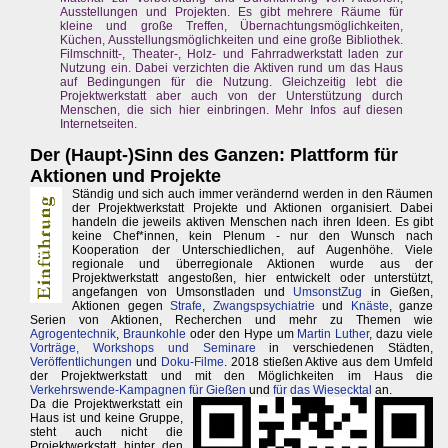
Ausstellungen und Projekten. Es gibt mehrere Räume für
kleine und große Treffen, Übernachtungsmöglichkeiten,
Küchen, Ausstellungsmöglichkeiten und eine große Bibliothek.
Filmschnitt-, Theater-, Holz- und Fahrradwerkstatt laden zur
Nutzung ein. Dabei verzichten die Aktiven rund um das Haus
auf Bedingungen für die Nutzung. Gleichzeitig lebt die
Projektwerkstatt aber auch von der Unterstützung durch
Menschen, die sich hier einbringen. Mehr Infos auf diesen
Internetseiten.
Der (Haupt-)Sinn des Ganzen: Plattform für
Aktionen und Projekte
Ständig und sich auch immer verändernd werden in den Räumen
der Projektwerkstatt Projekte und Aktionen organisiert. Dabei
handeln die jeweils aktiven Menschen nach ihren Ideen. Es gibt
keine Chef*innen, kein Plenum - nur den Wunsch nach
Kooperation der Unterschiedlichen, auf Augenhöhe. Viele
regionale und überregionale Aktionen wurde aus der
Projektwerkstatt angestoßen, hier entwickelt oder unterstützt,
angefangen von Umsonstladen und
UmsonstZug
in Gießen,
Aktionen gegen
Strafe
,
Zwangspsychiatrie
und
Knäste
, ganze
Serien von Aktionen, Recherchen und mehr zu Themen wie
Agrogentechnik
,
Braunkohle
oder den Hype um
Martin Luther
, dazu viele
Vorträge, Workshops und Seminare
in verschiedenen Städten,
Veröffentlichungen
und
Doku-Filme
. 2018 stießen Aktive aus dem Umfeld
der Projektwerkstatt und mit den Möglichkeiten im Haus die
Verkehrswende-Kampagnen für Gießen
und
für das Wiesecktal
an.
Da die Projektwerkstatt ein
Haus ist und keine Gruppe,
steht auch nicht die
Projektwerkstatt hinter den