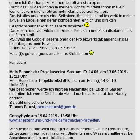
ohne mich überhaupt zu kennen, bereit warst zu opfern.
Damit hast Du den Knoten in meinem Kopf zumindest schon mal ein
wenig lockern und für etwas mehr Klarheit sorgen können.
Das ist alles andere als eine Selbstverständlichkeit und ich weiß in meiner
aktuellen Lage, einen derart kompetenten, ehrlich und direkten
Gesprächspartner wirklich sehr zu schätzen
Dankesehr und viel Erfolg mit Deinen Projekten und Zukunftsplänen, bist
ein feiner Kerl!
P.S.: Was die Google Rezensionen der Projektwerkstatt angeht, ist das
hier übrigens mein Favorit:
"döner war zuviel Soße, sonst 5 Sterne"
Mach(t)s gut und gruss an alle aus Kleinlinden
keinspam
Mein Besuch der Projektwerkst. Saa. am, Fr. 14.06. am 13.06.2019 -
13:13 Uhr
Mein Besuch der Projektwerkstatt Saasen am Freitag, 14.06.19.
Hallo Jörg,
wie besprochen werde ich morgen Nachmittag bei Euch in Saasen
eintreffen. Ich werde Dich heute Abend noch mal kurz auf dem Handy
anrufen.
Bis bald und schöne Grüße
Thomas Brunst,
thomasbrunst@gmx.de
ConnyHyde am 19.04.2019 - 13:56 Uhr
www.anerkennung-und-hilfe.de/mitmachen-mithelfen/
Wir suchen bundesweit engagierte Rechercheure, Online-Redakteure,
Zeitzeugen, Freiwillige, Historiker, Studenten und Wissenschaftler evt. bei
Abschlussarbeiten und Habilitationen.