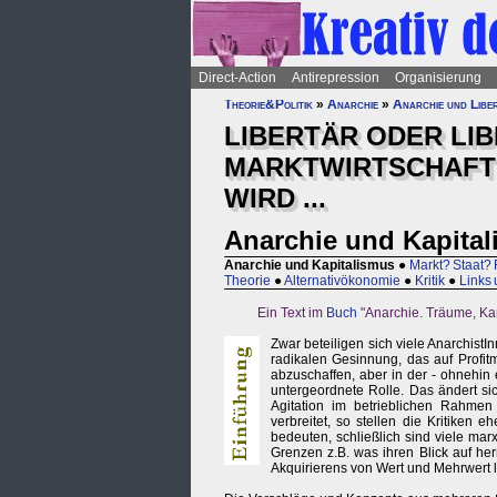
Direct-Action
Antirepression
Organisierung
Theorie&Politik
»
Anarchie
»
Anarchie und Libe
LIBERTÄR ODER LI
MARKTWIRTSCHAFT 
WIRD ...
Anarchie und Kapita
Anarchie und Kapitalismus
●
Markt? Staat? 
Theorie
●
Alternativökonomie
●
Kritik
●
Links 
Ein Text im
Buch
"Anarchie. Träume, Ka
Zwar beteiligen sich viele Anarchist
radikalen Gesinnung, das auf Profit
abzuschaffen, aber in der - ohnehin 
untergeordnete Rolle. Das ändert s
Agitation im betrieblichen Rahmen
verbreitet, so stellen die Kritike
bedeuten, schließlich sind viele mar
Grenzen z.B. was ihren Blick auf he
Akquirierens von Wert und Mehrwert l