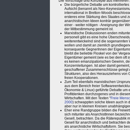
Die Vorschläge und Konzepte aus mehreren S
Die bürgerliche Debatte um kontrolliertes
Aufsicht (benannt als Neo-Keynesianismu
international in Bretton-Woods beschloss
ersteres eine Stärkung des Staates und z
anarchistischen Ideen konträr gegenübers
einer - weiter nötigen - Aneignung der Wi
der Mitbestimmung gemeint ist.
Marxistische Diskussionen enden mitunte
personell gibt es eine hohe Überschneidu
weiterentwickelnd sind die sogenannten 
wollen und damit an ziemlich grundlegende
konsequente GegnerInnen der Eigentumsf
bleibt die beliebte Floskel von der Verges
Eigentümer gemeint (wie es bei dem oft s
es keinen emanzipatorischen Gewinn, den
Konzernleitungen. Ist aber damit gemeint,
geschaffener Zusammenschlüsse gelegt wir
Strukturen, also des Herausziehens von 
freien Kooperationen.
Zum Teil ebenfalls marxistischen Ursprun
aus dem Bereich freier Softwareentwicklu
Ökonomie & Linux) geführte Debatte um ein
Profitdenken durchzogenes und in diesem
Wirtschaften. Mit den Texten "
Freie Mensc
2000
) schwappten solche Ideen auch in d
aber nur in kleinen Kreisen unabhängiger u
Eher eine Randgruppe bilden die Freiwirts
sich mitunter als AnarchistInnen bezeich
Gesell, betrachten. Da die Räterepublik m
Gesell für anarchistisch und betrachten 
als anarchistiche Wirtschaftsform. Sie be