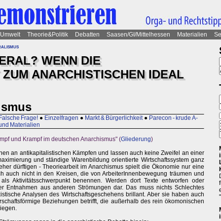
Umwelt
Theorie&Politik
Debatten
Saasen/GI/Mittelhessen
Materialien
Se
ralismus
BERAL? WENN DIE
ZUM ANARCHISTISCHEN IDEAL
lismus
Falsche Frage!
●
Einzelfragen
●
Markt & Bürgerlichkeit
●
Parecon - krude A-
und Materialien
mpf und Krampf im deutschen Anarchismus" (
Gliederung
)
Innen an antikapitalistischen Kämpfen und lassen auch keine Zweifel an einer
maximierung und ständige Warenbildung orientierte Wirtschaftssystem ganz
eher dürftigen - Theoriearbeit im Anarchismus spielt die Ökonomie nur eine
ich auch nicht in den Kreisen, die von ArbeiterInnenbewegung träumen und
 als Aktivitätsschwerpunkt benennen. Werden dort Texte entworfen oder
n eher Entnahmen aus anderen Strömungen dar. Das muss nichts Schlechtes
xistische Analysen des Wirtschaftsgeschehens brillant. Aber sie haben auch
rrschaftsförmige Beziehungen betrifft, die außerhalb des rein ökomonischen
iegen.