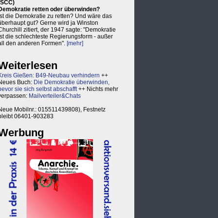
(SCC)
Demokratie retten oder überwinden?
Ist die Demokratie zu retten? Und wäre das
überhaupt gut? Gerne wird ja Winston
Churchill zitiert, der 1947 sagte: "Demokratie
ist die schlechteste Regierungsform - außer
all den anderen Formen".
[mehr]
Weiterlesen
Kreis Gießen: B49-Neubau verhindern
++
Neues Buch:
Die Demokratie überwinden,
bevor sie sich selbst abschafft
++ Nichts mehr
verpassen:
Mailverteiler&Chats
Neue Mobilnr.: 015511439808), Festnetz
bleibt 06401-903283
Werbung