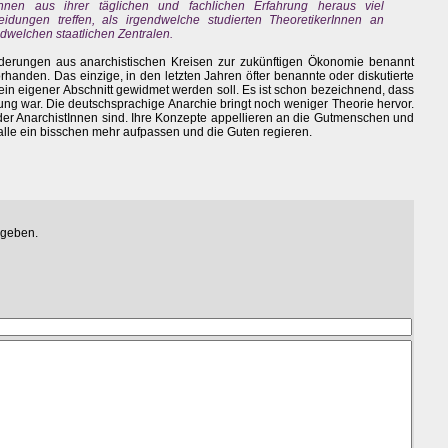
Innen aus ihrer täglichen und fachlichen Erfahrung heraus viel
eidungen treffen, als irgendwelche studierten TheoretikerInnen an
dwelchen staatlichen Zentralen.
rderungen aus anarchistischen Kreisen zur zukünftigen Ökonomie benannt
rhanden. Das einzige, in den letzten Jahren öfter benannte oder diskutierte
in eigener Abschnitt gewidmet werden soll. Es ist schon bezeichnend, dass
ng war. Die deutschsprachige Anarchie bringt noch weniger Theorie hervor.
 der AnarchistInnen sind. Ihre Konzepte appellieren an die Gutmenschen und
alle ein bisschen mehr aufpassen und die Guten regieren.
egeben.