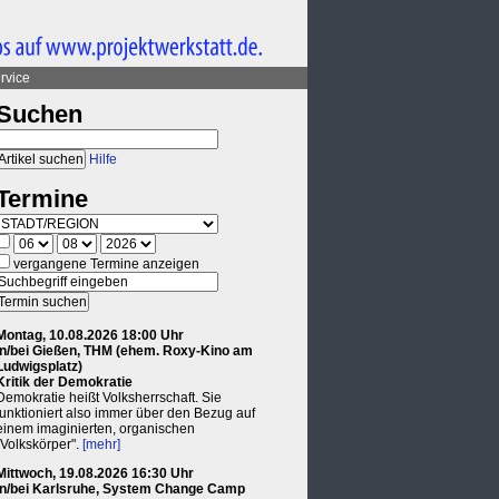
rvice
Suchen
Hilfe
Termine
vergangene Termine anzeigen
Montag, 10.08.2026 18:00 Uhr
in/bei Gießen, THM (ehem. Roxy-Kino am
Ludwigsplatz)
Kritik der Demokratie
Demokratie heißt Volksherrschaft. Sie
funktioniert also immer über den Bezug auf
einem imaginierten, organischen
"Volkskörper".
[mehr]
Mittwoch, 19.08.2026 16:30 Uhr
in/bei Karlsruhe, System Change Camp