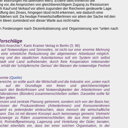
r Währungen mit fallendem Wert). Erstere stellt immerhin die
ung vor, die Ansprüchen von gleichbereichtigem Zugang zu Ressourcen
ch Kauf und Verkauf vor allem zugunsten der Reicheren gesteuerte Lage.
affung des Zinses, hingegen lässt nicht erkennen, wie dadurch eine
tehen soll. Da heutige FreiwirtschaftlerInnen vor allem der Sache mit den
n Ideen zumindest von dieser Warte aus nicht nahe.
xten Forderungen nach Dezentralisierung und Organisierung von "unten nach
 Vorschläge
ntlich Anarchie?, Karin Kramer Verlag in Berlin (S. 96)
n auf Notwendiges und Sinnvolles, ist nicht nur eine enorme Mehrung
eine erhebliche Reduzierung der allgemeinen Arbeitszeit möglich.
ung und des staatlichen Autoritarismus soll ein System sich selbst
Stadt und Land aufhebender, durch freie Kooperation miteinander
erhält der 'schöpferische Genius' der Massen die notwendige Freiheit
nomie (
Quelle
)
eiche, so sollte auch die Wirtschaft und die Industrie von „unten nach
h. auf der Grundlage von freien und gleichberechtigten
 nach den Bedürfnissen und Notwendigkeiten der ArbeiterInnen und
Föderationen (Bünden) zusammenschließen sollten. Dasselbe sollte für
ten gelten.
 Grenzen und zentrale Planung gehemmt, sondern sich von der Basis her,
nissen der ProduzentInnen (ArbeiterInnen) und KonsumentInnen
wird es jedem/jeder einleuchten, dass mensch die wirtschaftliche
kann. Das ist mit diesem Konzept auch keineswegs gemeint. Vielmehr
onszweige zu Räten zusammenschließen, die aus ihrer praktischen
rt, Rohstoffgewinnung, Lagerung und Verteilung der Güter, beraten,
chtet ebenfalls ein, dass bei einer solchen Organisation, in der