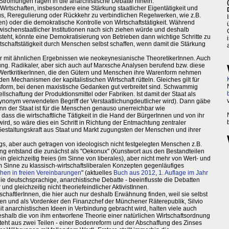
trömungen ragen in die anarchistische Debatte hinein:
 Wirtschaften, insbesondere eine Stärkung staatlicher Eigentätigkeit und
s, Reregulierung oder Rückkehr zu verbindlichen Regelwerken, wie z.B.
en) oder die demokratische Kontrolle von Wirtschaftstätigkeit. Während
wischenstaatlicher Institutionen nach sich ziehen würde und deshalb
teht, könnte eine Demokratisierung von Betrieben dann wichtige Schritte zu
rtschaftstätigkeit durch Menschen selbst schaffen, wenn damit die Stärkung
r mit ähnlichen Ergebnissen wie neokeynesianische TheoretikerInnen. Auch
ng. Radikaler, aber sich auch auf Marxsche Analysen berufend bzw. diese
WertkritikerInnen, die den Gütern und Menschen ihre Warenform nehmen
n Mechanismen der kapitalistischen Wirtschaft rütteln. Gleiches gilt für
orm, bei denen maxistische Gedanken gut verbreitet sind. Schwammig
ellschaftung der Produktionsmittel oder Fabriken. Ist damit der Staat als
ynonym verwendeten Begriff der Verstaatlichungdeutlicher wird). Dann gäbe
n der Staat ist für die Menschen genauso unerreichbar wie
 dass die wirtschaftliche Tätigkeit in die Hand der BürgerInnen und von ihr
d, so wäre dies ein Schritt in Richtung der Entmachtung zentraler
Gestaltungskraft aus Staat und Markt zugungsten der Menschen und ihrer
gs, aber auch getragen von ideologisch nicht festgelegten Menschen z.B.
ng entstand die zunächst als "Oekonux" (Kunstwort aus den Bestandteilen
 gleichzeitig freies (im Sinne von liberales), aber nicht mehr von Wert- und
 Sinne zu klassisch-wirtschaftsliberalen Konzepten gegenläufiges
hen in freien Vereinbarungen
" (aktuelles
Buch aus 2012
,
1. Auflage im Jahr
ie deutschsprachige, anarchistische Debatte - beeinflusste die Debatten
nd gleichzeitig nicht theoriefeindlicher AktivistInnen.
chaftlerInnen, die hier auch nur deshalb Erwähnung finden, weil sie selbst
nen und als Vordenker den Finanzchef der Münchener Räterepublik, Silvio
it anarchistischen Ideen in Verbindung gebracht wird, halten viele auch
deshalb die von ihm entworfene Theorie einer natürlichen Wirtschaftsordnung
steht aus zwei Teilen - einer Bodenreform und der Abschaffung des Zinses