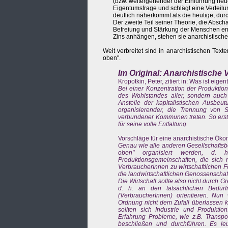
(bzw. weitergehender der Einführung neue
Eigentumsfrage und schlägt eine Verteil
deutlich näherkommt als die heutige, dur
Der zweite Teil seiner Theorie, die Absch
Befreiung und Stärkung der Menschen ents
Zins anhängen, stehen sie anarchistische
Weit verbreitet sind in anarchistischen Te
oben".
Im Original: Anarchistische
Kropotkin, Peter, zitiert in: Was ist eige
Bei einer Konzentration der Produktio
des Wohlstandes aller, sondern auch 
Anstelle der kapitalistischen Ausbeut
organisierender, die Trennung von 
verbundener Kommunen treten. So erst 
für seine volle Entfaltung.
Vorschläge für eine anarchistische Öko
Genau wie alle anderen Gesellschaftsber
oben" organisiert werden, d. 
Produktionsgemeinschaften, die sich
VerbraucherInnen zu wirtschaftlichen 
die landwirtschaftlichen Genossenschaf
Die Wirtschaft sollte also nicht durch
d. h. an den tatsächlichen Bedürf
(VerbraucherInnen) orientieren. Nun 
Ordnung nicht dem Zufall überlassen 
sollten sich Industrie und Produkti
Erfahrung Probleme, wie z.B. Transpo
beschließen und durchführen. Es leu