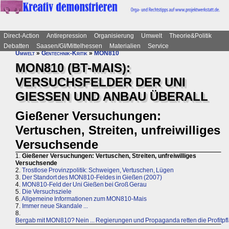
Direct-Action
Antirepression
Organisierung
Umwelt
Theorie&Politik
Debatten
Saasen/GI/Mittelhessen
Materialien
Service
Umwelt
»
Gentechnik-Kritik
»
MON810
MON810 (BT-MAIS):
VERSUCHSFELDER DER UNI
GIESSEN UND ANBAU ÜBERALL
Gießener Versuchungen:
Vertuschen, Streiten, unfreiwilliges
Versuchsende
1.
Gießener Versuchungen: Vertuschen, Streiten, unfreiwilliges
Versuchsende
2.
Trostlose Provinzpolitik: Schweigen, Vertuschen, Lügen
3.
Der Standort des MON810-Feldes in Gießen (2007)
4.
MON810-Feld der Uni Gießen bei Groß Gerau
5.
Die Versuchsziele
6.
Allgemeine Informationen zum MON810-Mais
7.
Immer neue Skandale ...
8.
Bergab mit MON810? Nein ... Regierungen und Propaganda retten die Profitpf