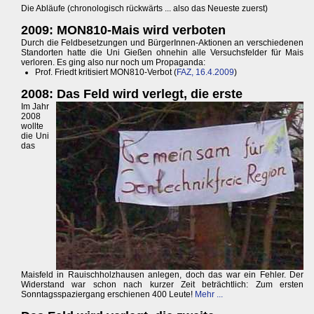
Die Abläufe (chronologisch rückwärts ... also das Neueste zuerst)
2009: MON810-Mais wird verboten
Durch die Feldbesetzungen und BürgerInnen-Aktionen an verschiedenen
Standorten hatte die Uni Gießen ohnehin alle Versuchsfelder für Mais
verloren. Es ging also nur noch um Propaganda:
Prof. Friedt kritisiert MON810-Verbot (
FAZ, 16.4.2009
)
2008: Das Feld wird verlegt, die erste
Im Jahr
2008
wollte
die Uni
das
Maisfeld in Rauischholzhausen anlegen, doch das war ein Fehler. Der
Widerstand war schon nach kurzer Zeit beträchtlich: Zum ersten
Sonntagsspaziergang erschienen 400 Leute!
Mehr ...