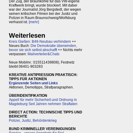
Der Zug, der Braunkohle für das VW-eigene
Kraftwerk bringt, wurde blockiert. Mit dabei
war der Journalist Jörg Bergstedt, der wegen
seinen kritischen Filmen bei der Justiz und
Polizei in Raum Braunschweig/Wolfsburg
verhasst ist.
[mehr]
Weiterlesen
Kreis Gießen: B49-Neubau verhindern
++
Neues Buch:
Die Demokratie überwinden,
bevor sie sich selbst abschafft
++ Nichts mehr
verpassen:
Mailverteiler&Chats
Neue Mobilnr.: 015511439808), Festnetz
bleibt 06401-903283
KREATIVE ANTIPRESSION PRAKTISCH:
TIPPS FÜR AKTIONEN
Ergänzende Seiten und Links
Aktionen, Demotipps, Strafparagraphen.
ÜBERIDENTIFIKATION
Appell für mehr Sicherheit und Ordnung in
Magdeburg Seit Jahren nehmen Straftaten
DIRECT ACTION: TECHNISCHE TIPPS UND
BERICHTE
Polizei, Justiz, Behördenkrieg
BUND KRIMINELLER VEREINIGUNGEN