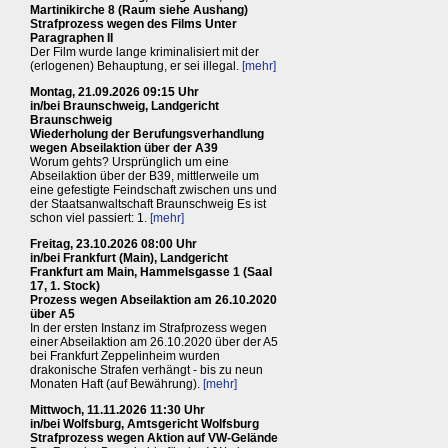
Martinikirche 8 (Raum siehe Aushang)
Strafprozess wegen des Films Unter
Paragraphen II
Der Film wurde lange kriminalisiert mit der
(erlogenen) Behauptung, er sei illegal.
[mehr]
Montag, 21.09.2026 09:15 Uhr
in/bei Braunschweig, Landgericht
Braunschweig
Wiederholung der Berufungsverhandlung
wegen Abseilaktion über der A39
Worum gehts? Ursprünglich um eine
Abseilaktion über der B39, mittlerweile um
eine gefestigte Feindschaft zwischen uns und
der Staatsanwaltschaft Braunschweig Es ist
schon viel passiert: 1.
[mehr]
Freitag, 23.10.2026 08:00 Uhr
in/bei Frankfurt (Main), Landgericht
Frankfurt am Main, Hammelsgasse 1 (Saal
17, 1. Stock)
Prozess wegen Abseilaktion am 26.10.2020
über A5
In der ersten Instanz im Strafprozess wegen
einer Abseilaktion am 26.10.2020 über der A5
bei Frankfurt Zeppelinheim wurden
drakonische Strafen verhängt - bis zu neun
Monaten Haft (auf Bewährung).
[mehr]
Mittwoch, 11.11.2026 11:30 Uhr
in/bei Wolfsburg, Amtsgericht Wolfsburg
Strafprozess wegen Aktion auf VW-Gelände