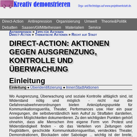
Direct-Action
Antirepression
Organisierung
Umwelt
Theorie&Politik
Debatten
Saasen/GI/Mittelhessen
Materialien
Service
Antirepression
»
Tipps für Aktionen
Direct-Action
»
Thematische Aktionen
»
Recht auf Stadt
DIRECT-ACTION: AKTIONEN
GEGEN AUSGRENZUNG,
KONTROLLE UND
ÜBERWACHUNG
Einleitung
Einleitung
●
Überidentifizierung
●
InnenStadtAktionen
Wo Ausgrenzung, Überwachung und soziale Kontrolle alltäglich sind, ist
Widerstand nötig und möglich - nicht nur die
Gefahrenabwehrverordnungen bieten Anknüpfungspunkte für
Kommunikationsguerilla, Theater, Performances usw. Hier ein paar
Anregungen, die selbstverständlich kein Aufruf zu Straftaten darstellen,
sondern Möglichkeiten dokumentieren. Zu den wichtigsten Punkten gehört
ohnehin, dass alle Menschen ihre eigene Form von Protest und
Widerständigkeit finden - ob das Verteilen von Zeitungen oder
Flugblättern, geschickte Kommunikationsguerillas, verstecktes Theater,
Demonstrationen, Blockaden oder Sabotage ... wichtig ist der breite,