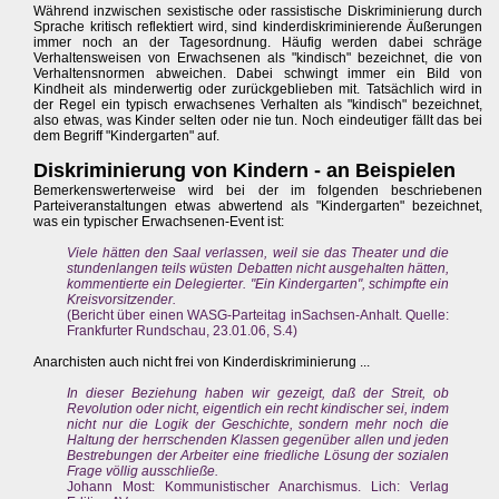
Während inzwischen sexistische oder rassistische Diskriminierung durch
Sprache kritisch reflektiert wird, sind kinderdiskriminierende Äußerungen
immer noch an der Tagesordnung. Häufig werden dabei schräge
Verhaltensweisen von Erwachsenen als "kindisch" bezeichnet, die von
Verhaltensnormen abweichen. Dabei schwingt immer ein Bild von
Kindheit als minderwertig oder zurückgeblieben mit. Tatsächlich wird in
der Regel ein typisch erwachsenes Verhalten als "kindisch" bezeichnet,
also etwas, was Kinder selten oder nie tun. Noch eindeutiger fällt das bei
dem Begriff "Kindergarten" auf.
Diskriminierung von Kindern - an Beispielen
Bemerkenswerterweise wird bei der im folgenden beschriebenen
Parteiveranstaltungen etwas abwertend als "Kindergarten" bezeichnet,
was ein typischer Erwachsenen-Event ist:
Viele hätten den Saal verlassen, weil sie das Theater und die
stundenlangen teils wüsten Debatten nicht ausgehalten hätten,
kommentierte ein Delegierter. "Ein Kindergarten", schimpfte ein
Kreisvorsitzender.
(Bericht über einen WASG-Parteitag inSachsen-Anhalt. Quelle:
Frankfurter Rundschau, 23.01.06, S.4)
Anarchisten auch nicht frei von Kinderdiskriminierung ...
In dieser Beziehung haben wir gezeigt, daß der Streit, ob
Revolution oder nicht, eigentlich ein recht kindischer sei, indem
nicht nur die Logik der Geschichte, sondern mehr noch die
Haltung der herrschenden Klassen gegenüber allen und jeden
Bestrebungen der Arbeiter eine friedliche Lösung der sozialen
Frage völlig ausschließe.
Johann Most: Kommunistischer Anarchismus. Lich: Verlag