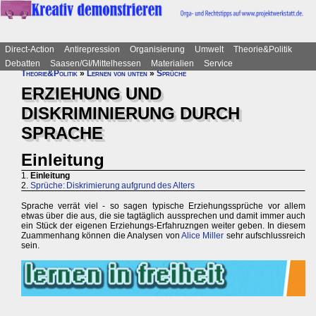
Direct-Action
Antirepression
Organisierung
Umwelt
Theorie&Politik
Debatten
Saasen/GI/Mittelhessen
Materialien
Service
Theorie&Politik
»
Lernen von unten
»
Sprüche
ERZIEHUNG UND
DISKRIMINIERUNG DURCH
SPRACHE
Einleitung
1.
Einleitung
2.
Sprüche: Diskrimierung aufgrund des Alters
Sprache verrät viel - so sagen typische Erziehungssprüche vor allem
etwas über die aus, die sie tagtäglich aussprechen und damit immer auch
ein Stück der eigenen Erziehungs-Erfahruzngen weiter geben. In diesem
Zuammenhang können die Analysen von
Alice Miller
sehr aufschlussreich
sein.