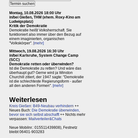
Montag, 10.08.2026 18:00 Uhr
in/bei Gießen, THM (ehem. Roxy-Kino am
Ludwigsplatz)
Kritik der Demokratie
Demokratie heißt Volksherrschaft. Sie
funktioniert also immer über den Bezug auf
einem imaginierten, organischen
"Volkskörper".
[mehr]
Mittwoch, 19.08.2026 16:30 Uhr
in/bei Karlsruhe, System Change Camp
(SCC)
Demokratie retten oder überwinden?
Ist die Demokratie zu retten? Und wäre das
überhaupt gut? Gerne wird ja Winston
Churchill zitiert, der 1947 sagte: "Demokratie
ist die schlechteste Regierungsform - außer
all den anderen Formen".
[mehr]
Weiterlesen
Kreis Gießen: B49-Neubau verhindern
++
Neues Buch:
Die Demokratie überwinden,
bevor sie sich selbst abschafft
++ Nichts mehr
verpassen:
Mailverteiler&Chats
Neue Mobilnr.: 015511439808), Festnetz
bleibt 06401-903283