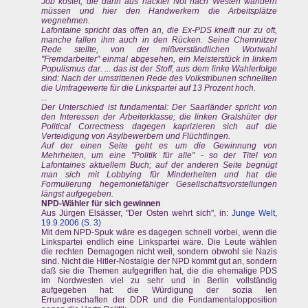
Job kostet, die dann aus nackter Not nach Westen wandern
müssen und hier den Handwerkern die Arbeitsplätze
wegnehmen.
Lafontaine spricht das offen an, die Ex-PDS kneift nur zu oft,
manche fallen ihm auch in den Rücken. Seine Chemnitzer
Rede stellte, von der mißverständlichen Wortwahl
"Fremdarbeiter" einmal abgesehen, ein Meisterstück in linkem
Populismus dar. ... das ist der Stoff, aus dem linke Wahlerfolge
sind: Nach der umstrittenen Rede des Volkstribunen schnellten
die Umfragewerte für die Linkspartei auf 13 Prozent hoch.
...
Der Unterschied ist fundamental: Der Saarländer spricht von
den Interessen der Arbeiterklasse; die linken Gralshüter der
Political Correctness dagegen kaprizieren sich auf die
Verteidigung von Asylbewerbern und Flüchtlingen.
Auf der einen Seite geht es um die Gewinnung von
Mehrheiten, um eine "Politik für alle" - so der Titel von
Lafontaines aktuellem Buch; auf der anderen Seite begnügt
man sich mit Lobbying für Minderheiten und hat die
Formulierung hegemoniefähiger Gesellschaftsvorstellungen
längst aufgegeben.
NPD-Wähler für sich gewinnen
Aus Jürgen Elsässer, "Der Osten wehrt sich", in:
Junge Welt,
19.9.2006 (S. 3)
Mit dem NPD-Spuk wäre es dagegen schnell vorbei, wenn die
Linkspartei endlich eine Linkspartei wäre. Die Leute wählen
die rechten Demagogen nicht weil, sondern obwohl sie Nazis
sind. Nicht die Hitler-Nostalgie der NPD kommt gut an, sondern
daß sie die Themen aufgegriffen hat, die die ehemalige PDS
im Nordwesten viel zu sehr und in Berlin vollständig
aufgegeben hat: die Würdigung der sozia len
Errungenschaften der DDR und die Fundamentalopposition