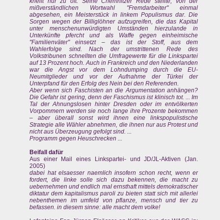
kneift nur zu oft. Seine Chemnitzer Rede stellte, von der
mißverständlichen Wortwahl "Fremdarbeiter" einmal
abgesehen, ein Meisterstück in linkem Populismus dar. Die
Sorgen wegen der Billiglöhner aufzugreifen, die das Kapital
unter menschenunwürdigten Umständen hierzulande in
Unterkünfte pfercht und als Waffe gegen einheimische
"Familienväter" einsetzt – das ist der Stoff, aus dem
Wahlerfolge sind. Nach der umstrittenen Rede des
Volkstribunen schnellten die Umfragewerte für die Linkspartei
auf 13 Prozent hoch. Auch in Frankreich und den Niederlanden
war die Angst vor dem Lohndumping durch die EU-
Neumitglieder und vor der Aufnahme der Türkei der
Unterpfand für den Erfolg des Nein bei den Referenden.
Aber wenn sich Faschisten an die Argumentation anhängen?
Die Gefahr ist gering, denn der Faschismus ist klinisch tot. ... Im
Tal der Ahnungslosen hinter Dresden oder im entvölkerten
Vorpommern werden sie noch lange ihre Prozente bekommen
– aber überall sonst wird ihnen eine linkspopulistische
Strategie alle Wähler abnehmen, die ihnen nur aus Protest und
nicht aus Überzeugung gefolgt sind. ...
Programm gegen Heuschrecken ...
Beifall dafür
Aus einer Mail eines Linkspartei- und JD/JL-Aktiven (Jan.
2005)
dabei hat elsaesser naemlich insofern schon recht, wenn er
fordert, die linke solle sich dazu bekennen, die macht zu
uebernehmen und endlich mal ernsthaft mittels demokratischer
diktatur dem kapitalismus paroli zu bieten statt sich mit allerlei
nebenthemen im umfeld von pflanze, mensch und tier zu
befassen. in diesem sinne: alle macht dem volke!