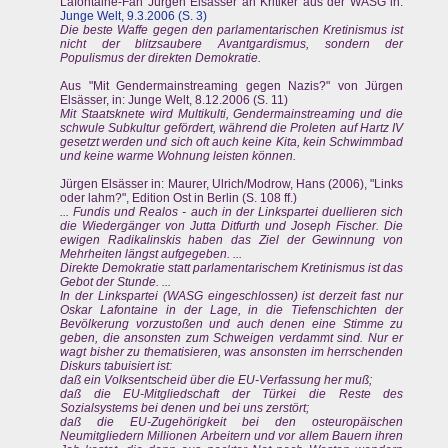
Lafontaine-Fan Jürgen Elsässer an Kritiker aus der WASG in:
Junge Welt, 9.3.2006 (S. 3)
Die beste Waffe gegen den parlamentarischen Kretinismus ist
nicht der blitzsaubere Avantgardismus, sondern der
Populismus der direkten Demokratie.
Aus "Mit Gendermainstreaming gegen Nazis?" von Jürgen
Elsässer, in: Junge Welt, 8.12.2006 (S. 11)
Mit Staatsknete wird Multikulti, Gendermainstreaming und die
schwule Subkultur gefördert, während die Proleten auf Hartz IV
gesetzt werden und sich oft auch keine Kita, kein Schwimmbad
und keine warme Wohnung leisten können.
Jürgen Elsässer in: Maurer, Ulrich/Modrow, Hans (2006), "Links
oder lahm?", Edition Ost in Berlin (S. 108 ff.)
... Fundis und Realos - auch in der Linkspartei duellieren sich
die Wiedergänger von Jutta Ditfurth und Joseph Fischer. Die
ewigen Radikalinskis haben das Ziel der Gewinnung von
Mehrheiten längst aufgegeben. ...
Direkte Demokratie statt parlamentarischem Kretinismus ist das
Gebot der Stunde. ...
In der Linkspartei (WASG eingeschlossen) ist derzeit fast nur
Oskar Lafontaine in der Lage, in die Tiefenschichten der
Bevölkerung vorzustoßen und auch denen eine Stimme zu
geben, die ansonsten zum Schweigen verdammt sind. Nur er
wagt bisher zu thematisieren, was ansonsten im herrschenden
Diskurs tabuisiert ist:
daß ein Volksentscheid über die EU-Verfassung her muß;
daß die EU-Mitgliedschaft der Türkei die Reste des
Sozialsystems bei denen und bei uns zerstört;
daß die EU-Zugehörigkeit bei den osteuropäischen
Neumitgliedern Millionen Arbeitern und vor allem Bauern ihren