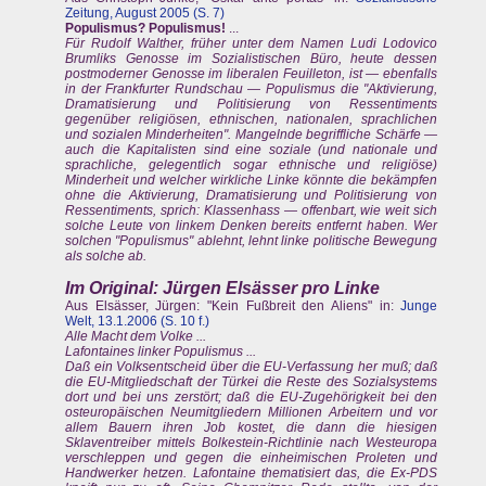
Zeitung, August 2005 (S. 7
)
Populismus? Populismus!
...
Für Rudolf Walther, früher unter dem Namen Ludi Lodovico
Brumliks Genosse im Sozialistischen Büro, heute dessen
postmoderner Genosse im liberalen Feuilleton, ist — ebenfalls
in der Frankfurter Rundschau — Populismus die "Aktivierung,
Dramatisierung und Politisierung von Ressentiments
gegenüber religiösen, ethnischen, nationalen, sprachlichen
und sozialen Minderheiten". Mangelnde begriffliche Schärfe —
auch die Kapitalisten sind eine soziale (und nationale und
sprachliche, gelegentlich sogar ethnische und religiöse)
Minderheit und welcher wirkliche Linke könnte die bekämpfen
ohne die Aktivierung, Dramatisierung und Politisierung von
Ressentiments, sprich: Klassenhass — offenbart, wie weit sich
solche Leute von linkem Denken bereits entfernt haben. Wer
solchen "Populismus" ablehnt, lehnt linke politische Bewegung
als solche ab.
Im Original: Jürgen Elsässer pro Linke
Aus Elsässer, Jürgen: "Kein Fußbreit den Aliens" in:
Junge
Welt, 13.1.2006 (S. 10 f.)
Alle Macht dem Volke ...
Lafontaines linker Populismus ...
Daß ein Volksentscheid über die EU-Verfassung her muß; daß
die EU-Mitgliedschaft der Türkei die Reste des Sozialsystems
dort und bei uns zerstört; daß die EU-Zugehörigkeit bei den
osteuropäischen Neumitgliedern Millionen Arbeitern und vor
allem Bauern ihren Job kostet, die dann die hiesigen
Sklaventreiber mittels Bolkestein-Richtlinie nach Westeuropa
verschleppen und gegen die einheimischen Proleten und
Handwerker hetzen. Lafontaine thematisiert das, die Ex-PDS