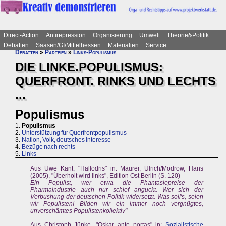
Direct-Action
Antirepression
Organisierung
Umwelt
Theorie&Politik
Debatten
Saasen/GI/Mittelhessen
Materialien
Service
Debatten
»
Parteien
»
Links-Populismus
DIE LINKE.POPULISMUS:
QUERFRONT. RINKS UND LECHTS
...
Populismus
1.
Populismus
2.
Unterstützung für Querfrontpopulismus
3.
Nation, Volk, deutsches Interesse
4.
Bezüge nach rechts
5.
Links
Aus Uwe Kant, "Hallodris" in: Maurer, Ulrich/Modrow, Hans
(2005), "Überholt wird links", Edition Ost Berlin (S. 120)
Ein Populist, wer etwa die Phantasiepreise der
Pharmaindustrie auch nur schief anguckt. Wer sich der
Verbushung der deutschen Politik widersetzt. Was soll's, seien
wir Populisten! Bilden wir ein immer noch vergnügtes,
unverschämtes Populistenkollektiv"
Aus Christoph Jünke, "Oskar ante portas" in:
Sozialistische