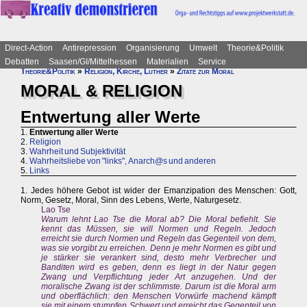
Direct-Action
Antirepression
Organisierung
Umwelt
Theorie&Politik
Debatten
Saasen/GI/Mittelhessen
Materialien
Service
Theorie&Politik
»
Religion, Kirche, Luther
»
Zitate zur Moral
MORAL & RELIGION
Entwertung aller Werte
1.
Entwertung aller Werte
2.
Religion
3.
Wahrheit und Subjektivität
4.
Wahrheitsliebe von "links", Anarch@s und anderen
5.
Links
1. Jedes höhere Gebot ist wider der Emanzipation des Menschen: Gott,
Norm, Gesetz, Moral, Sinn des Lebens, Werte, Naturgesetz.
Lao Tse
Warum lehnt Lao Tse die Moral ab? Die Moral befiehlt. Sie
kennt das Müssen, sie will Normen und Regeln. Jedoch
erreicht sie durch Normen und Regeln das Gegenteil von dem,
was sie vorgibt zu erreichen. Denn je mehr Normen es gibt und
je stärker sie verankert sind, desto mehr Verbrecher und
Banditen wird es geben, denn es liegt in der Natur gegen
Zwang und Verpflichtung jeder Art anzugehen. Und der
moralische Zwang ist der schlimmste. Darum ist die Moral arm
und oberflächlich: den Menschen Vorwürfe machend kämpft
sie mit einem stumpfen Schwert und erreicht das Gegenteil von