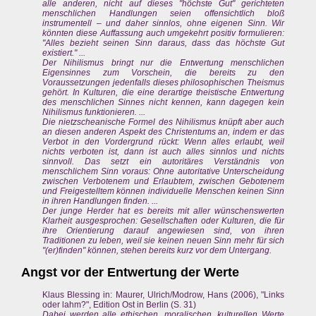
alle anderen, nicht auf dieses "höchste Gut" gerichteten
menschlichen Handlungen seien offensichtlich bloß
instrumentell – und daher sinnlos, ohne eigenen Sinn. Wir
könnten diese Auffassung auch umgekehrt positiv formulieren:
"Alles bezieht seinen Sinn daraus, dass das höchste Gut
existiert." ...
Der Nihilismus bringt nur die Entwertung menschlichen
Eigensinnes zum Vorschein, die bereits zu den
Voraussetzungen jedenfalls dieses philosophischen Theismus
gehört. In Kulturen, die eine derartige theistische Entwertung
des menschlichen Sinnes nicht kennen, kann dagegen kein
Nihilismus funktionieren. ...
Die nietzscheanische Formel des Nihilismus knüpft aber auch
an diesen anderen Aspekt des Christentums an, indem er das
Verbot in den Vordergrund rückt: Wenn alles erlaubt, weil
nichts verboten ist, dann ist auch alles sinnlos und nichts
sinnvoll. Das setzt ein autoritäres Verständnis von
menschlichem Sinn voraus: Ohne autoritative Unterscheidung
zwischen Verbotenem und Erlaubtem, zwischen Gebotenem
und Freigestelltem können individuelle Menschen keinen Sinn
in ihren Handlungen finden. ...
Der junge Herder hat es bereits mit aller wünschenswerten
Klarheit ausgesprochen: Gesellschaften oder Kulturen, die für
ihre Orientierung darauf angewiesen sind, von ihren
Traditionen zu leben, weil sie keinen neuen Sinn mehr für sich
"(er)finden" können, stehen bereits kurz vor dem Untergang.
Angst vor der Entwertung der Werte
Klaus Blessing in: Maurer, Ulrich/Modrow, Hans (2006), "Links
oder lahm?", Edition Ost in Berlin (S. 31)
Dabei werden alle ethischen, moralischen, kulturellen Werte