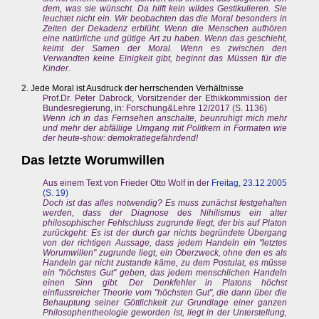
dem, was sie wünscht. Da hilft kein wildes Gestikulieren. Sie
leuchtet nicht ein. Wir beobachten das die Moral besonders in
Zeiten der Dekadenz erblüht. Wenn die Menschen aufhören
eine natürliche und gütige Art zu haben. Wenn das geschieht,
keimt der Samen der Moral. Wenn es zwischen den
Verwandten keine Einigkeit gibt, beginnt das Müssen für die
Kinder.
2. Jede Moral ist Ausdruck der herrschenden Verhältnisse
Prof.Dr. Peter Dabrock, Vorsitzender der Ethikkommission der
Bundesregierung, in: Forschung&Lehre 12/2017 (S. 1136)
Wenn ich in das Fernsehen anschalte, beunruhigt mich mehr
und mehr der abfällige Umgang mit Politkern in Formaten wie
der heute-show: demokratiegefährdend!
Das letzte Worumwillen
Aus einem Text von Frieder Otto Wolf in der
Freitag, 23.12.2005
(S. 19)
Doch ist das alles notwendig? Es muss zunächst festgehalten
werden, dass der Diagnose des Nihilismus ein alter
philosophischer Fehlschluss zugrunde liegt, der bis auf Platon
zurückgeht: Es ist der durch gar nichts begründete Übergang
von der richtigen Aussage, dass jedem Handeln ein "letztes
Worumwillen" zugrunde liegt, ein Oberzweck, ohne den es als
Handeln gar nicht zustande käme, zu dem Postulat, es müsse
ein "höchstes Gut" geben, das jedem menschlichen Handeln
einen Sinn gibt. Der Denkfehler in Platons höchst
einflussreicher Theorie vom "höchsten Gut", die dann über die
Behauptung seiner Göttlichkeit zur Grundlage einer ganzen
Philosophentheologie geworden ist, liegt in der Unterstellung,