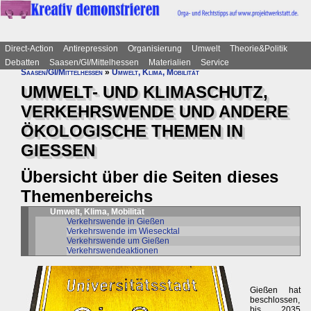
Direct-Action
Antirepression
Organisierung
Umwelt
Theorie&Politik
Debatten
Saasen/GI/Mittelhessen
Materialien
Service
Saasen/GI/Mittelhessen
»
Umwelt, Klima, Mobilität
UMWELT- UND KLIMASCHUTZ,
VERKEHRSWENDE UND ANDERE
ÖKOLOGISCHE THEMEN IN
GIESSEN
Übersicht über die Seiten dieses
Themenbereichs
Umwelt, Klima, Mobilität
Verkehrswende in Gießen
Verkehrswende im Wiesecktal
Verkehrswende um Gießen
Verkehrswendeaktionen
Gießen hat
beschlossen,
bis 2035