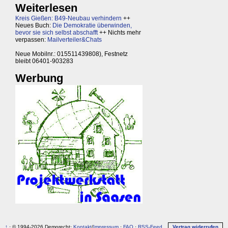
Weiterlesen
Kreis Gießen: B49-Neubau verhindern
++
Neues Buch:
Die Demokratie überwinden,
bevor sie sich selbst abschafft
++ Nichts mehr
verpassen:
Mailverteiler&Chats
Neue Mobilnr.: 015511439808), Festnetz
bleibt 06401-903283
Werbung
↑
· © 1994-2026 Demorecht·
Kontakt
/
Impressum
·
FAQ
·
RSS-Feed
Vertrag widerrufen