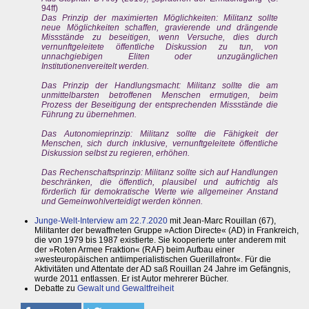
94ff)
Das Prinzip der maximierten Möglichkeiten: Militanz sollte
neue Möglichkeiten schaffen, gravierende und drängende
Missstände zu beseitigen, wenn Versuche, dies durch
vernunftgeleitete öffentliche Diskussion zu tun, von
unnachgiebigen Eliten oder unzugänglichen
Institutionenvereitelt werden.
Das Prinzip der Handlungsmacht: Militanz sollte die am
unmittelbarsten betroffenen Menschen ermutigen, beim
Prozess der Beseitigung der entsprechenden Missstände die
Führung zu übernehmen.
Das Autonomieprinzip: Militanz sollte die Fähigkeit der
Menschen, sich durch inklusive, vernunftgeleitete öffentliche
Diskussion selbst zu regieren, erhöhen.
Das Rechenschaftsprinzip: Militanz sollte sich auf Handlungen
beschränken, die öffentlich, plausibel und aufrichtig als
förderlich für demokratische Werte wie allgemeiner Anstand
und Gemeinwohlverteidigt werden können.
Junge-Welt-Interview am 22.7.2020
mit Jean-Marc Rouillan (67),
Militanter der bewaffneten Gruppe »Action Directe« (AD) in Frankreich,
die von 1979 bis 1987 existierte. Sie kooperierte unter anderem mit
der »Roten Armee Fraktion« (RAF) beim Aufbau einer
»westeuropäischen antiimperialistischen Guerillafront«. Für die
Aktivitäten und Attentate der AD saß Rouillan 24 Jahre im Gefängnis,
wurde 2011 entlassen. Er ist Autor mehrerer Bücher.
Debatte zu
Gewalt und Gewaltfreiheit