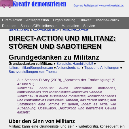
Direct-Action
Antirepression
Organisierung
Umwelt
Theorie&Politik
Debatten
Saasen/GI/Mittelhessen
Materialien
Service
Direct-Action
»
Sabotage/Militanz
»
Militanz/Sabotage
DIRECT-ACTION UND MILITANZ:
STÖREN UND SABOTIEREN
Grundgedanken zu Militanz
Grundgedanken zu Militanz
●
Beispiele: Hambi bleibt!
●
Italien: militant&ungehorsam
●
Aktionsberichte
●
Tipps und Anleitungen
●
Buchvorstellungen zum Thema
Aus Stephan D’Arcy (2019), „Sprachen der Ermächtigung“ (S.
43 und 51)
»Militanz« bedeutet durch Missstände motiviertes,
konfliktbereites und konfrontatives kollektives Handeln. …
»Militanz« ist durch Missstände motiviertes, konfliktorientiertes
und konfrontatives kollektives Handeln, das darauf abzielt, den
Stimmlosen eine Stimme zu geben, indem es Mittel wie
Auflehnung, Obstruktion, Destruktion und bewaffnete Gewalt
einsetzt.
Über den Sinn von Militanz
Militanz kann eine Grundeinstellung sein - widerborstig, konsequent ein