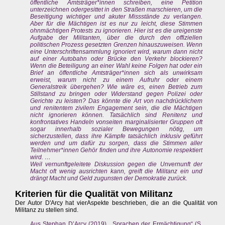
öffentliche Amtsträger*innen schreiben, eine Petition
unterzeichnen odergesittet in den Straßen marschieren, um die
Beseitigung wichtiger und akuter Missstände zu verlangen.
Aber für die Mächtigen ist es nur zu leicht, diese Stimmen
ohnmächtigen Protests zu ignorieren. Hier ist es die ureigenste
Aufgabe der Militanten, über die durch den offiziellen
politischen Prozess gesetzten Grenzen hinauszuweisen. Wenn
eine Unterschriftensammlung ignoriert wird, warum dann nicht
auf einer Autobahn oder Brücke den Verkehr blockieren?
Wenn die Beteiligung an einer Wahl keine Folgen hat oder ein
Brief an öffentliche Amtsträger*innen sich als unwirksam
erweist, warum nicht zu einem Aufruhr oder einem
Generalstreik übergehen? Wie wäre es, einen Betrieb zum
Stillstand zu bringen oder Widerstand gegen Polizei oder
Gerichte zu leisten? Das könnte die Art von nachdrücklichem
und renitentem zivilem Engagement sein, die die Mächtigen
nicht ignorieren können. Tatsächlich sind Renitenz und
konfrontatives Handeln vonseiten marginalisierter Gruppen oft
sogar innerhalb sozialer Bewegungen nötig, um
sicherzustellen, dass ihre Kämpfe tatsächlich inklusiv geführt
werden und um dafür zu sorgen, dass die Stimmen aller
Teilnehmer*innen Gehör finden und ihre Autonomie respektiert
wird. …
Weil vernunftgeleitete Diskussion gegen die Unvernunft der
Macht oft wenig ausrichten kann, greift die Militanz ein und
drängt Macht und Geld zugunsten der Demokratie zurück.
Kriterien für die Qualität von Militanz
Der Autor D'Arcy hat vierAspekte beschrieben, die an die Qualität von
Militanz zu stellen sind.
Aus Stephan D’Arcy (2019), „Sprachen der Ermächtigung“ (S.