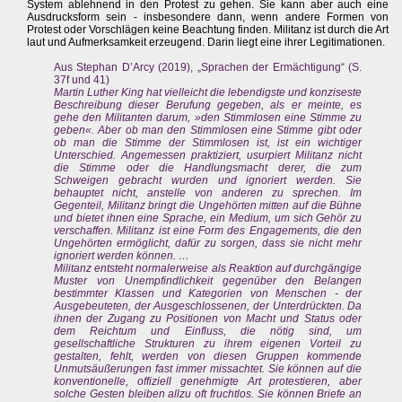
System ablehnend in den Protest zu gehen. Sie kann aber auch eine
Ausdrucksform sein - insbesondere dann, wenn andere Formen von
Protest oder Vorschlägen keine Beachtung finden. Militanz ist durch die Art
laut und Aufmerksamkeit erzeugend. Darin liegt eine ihrer Legitimationen.
Aus Stephan D’Arcy (2019), „Sprachen der Ermächtigung“ (S.
37f und 41)
Martin Luther King hat vielleicht die lebendigste und konziseste
Beschreibung dieser Berufung gegeben, als er meinte, es
gehe den Militanten darum, »den Stimmlosen eine Stimme zu
geben«. Aber ob man den Stimmlosen eine Stimme gibt oder
ob man die Stimme der Stimmlosen ist, ist ein wichtiger
Unterschied. Angemessen praktiziert, usurpiert Militanz nicht
die Stimme oder die Handlungsmacht derer, die zum
Schweigen gebracht wurden und ignoriert werden. Sie
behauptet nicht, anstelle von anderen zu sprechen. Im
Gegenteil, Militanz bringt die Ungehörten mitten auf die Bühne
und bietet ihnen eine Sprache, ein Medium, um sich Gehör zu
verschaffen. Militanz ist eine Form des Engagements, die den
Ungehörten ermöglicht, dafür zu sorgen, dass sie nicht mehr
ignoriert werden können. …
Militanz entsteht normalerweise als Reaktion auf durchgängige
Muster von Unempfindlichkeit gegenüber den Belangen
bestimmter Klassen und Kategorien von Menschen - der
Ausgebeuteten, der Ausgeschlossenen, der Unterdrückten. Da
ihnen der Zugang zu Positionen von Macht und Status oder
dem Reichtum und Einfluss, die nötig sind, um
gesellschaftliche Strukturen zu ihrem eigenen Vorteil zu
gestalten, fehlt, werden von diesen Gruppen kommende
Unmutsäußerungen fast immer missachtet. Sie können auf die
konventionelle, offiziell genehmigte Art protestieren, aber
solche Gesten bleiben allzu oft fruchtlos. Sie können Briefe an