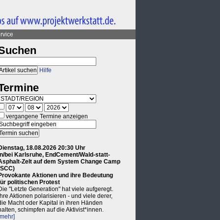
rvice
Suchen
Hilfe
Termine
vergangene Termine anzeigen
Dienstag, 18.08.2026 20:30 Uhr
in/bei Karlsruhe, EndCement/Wald-statt-
Asphalt-Zelt auf dem System Change Camp
(SCC)
Provokante Aktionen und ihre Bedeutung
für politischen Protest
Die "Letzte Generation" hat viele aufgeregt.
Ihre Aktionen polarisieren - und viele derer,
die Macht oder Kapital in ihren Händen
halten, schimpfen auf die Aktivist*innen.
[mehr]