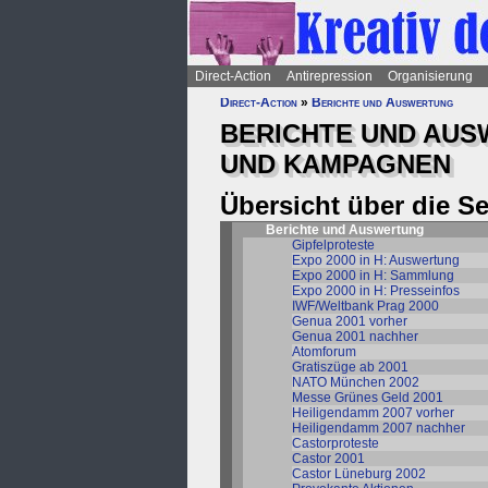
Direct-Action
Antirepression
Organisierung
Direct-Action
»
Berichte und Auswertung
BERICHTE UND AU
UND KAMPAGNEN
Übersicht über die S
Berichte und Auswertung
Gipfelproteste
Expo 2000 in H: Auswertung
Expo 2000 in H: Sammlung
Expo 2000 in H: Presseinfos
IWF/Weltbank Prag 2000
Genua 2001 vorher
Genua 2001 nachher
Atomforum
Gratiszüge ab 2001
NATO München 2002
Messe Grünes Geld 2001
Heiligendamm 2007 vorher
Heiligendamm 2007 nachher
Castorproteste
Castor 2001
Castor Lüneburg 2002