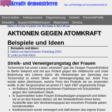
Direct-Action
Antirepression
Organisierung
Umwelt
Theorie&Politik
Debatten
Saasen/GI/Mittelhessen
Materialien
Service
Direct-Action
»
Lieder für Aktionen
»
Anti-Atom
AKTIONEN GEGEN ATOMKRAFT
Beispiele und Ideen
1.
Beispiele und Ideen
2.
Aktion vor dem Grünen-Parteitag 2001
3.
Links zu Anti-Atom
Streik- und Verweigerungstag der Frauen
Tschernobyl hat unser Leben verändert" gab die Gruppe Frauenfrühstück
in Berlin bekannt und rief aus Protest gegen die militärische und zivile
Bedrohung des Lebens durch die Atomenergie am Jahrestag von
Tschernobyl zu einem Streik- und Verweigerungstag auf. Jeder Frau
wurde dabei überlassen, welche Form des Protests sie wo anwenden
wollte. In der Tat geschahen an jenem 27. April 1987 ungewohnte Dinge:
Im Rathaus Schöneberg erschienen Putzfrauen mit Schutzbrillen
gegen den radioaktiven Staub.
In Supermärkten luden Frauen Einkaufswägen proppevoll und ließen
sie so an den Kassen stehen, als die VerkäuferInnen ihnen keine
Auskünfte über den Verstrahlungsgrad der einzelnen Produkte geben
konnten/wollten.
Kantinenessen wurde verweigert und statt dessen das eigene Essen