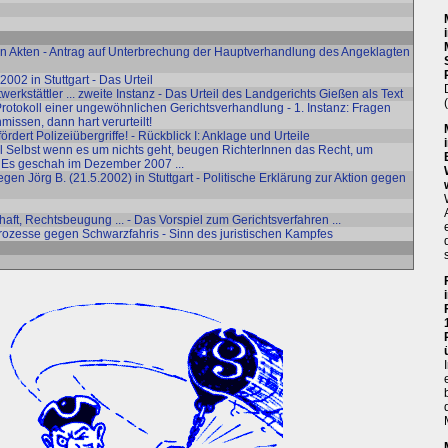
en Akten - Antrag auf Unterbrechung der Hauptverhandlung des Angeklagten
02 in Stuttgart - Das Urteil
rkstättler ... zweite Instanz - Das Urteil des Landgerichts Gießen als Text
 Protokoll einer ungewöhnlichen Gerichtsverhandlung - 1. Instanz: Fragen
issen, dann hart verurteilt!
fördert Polizeiübergriffe! - Rückblick I: Anklage und Urteile
el Selbst wenn es um nichts geht, beugen RichterInnen das Recht, um
 Es geschah im Dezember 2007 ...
gen Jörg B. (21.5.2002) in Stuttgart - Politische Erklärung zur Aktion gegen
aft, Rechtsbeugung ... - Das Vorspiel zum Gerichtsverfahren ...
Prozesse gegen Schwarzfahris - Sinn des juristischen Kampfes