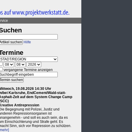
rvice
Suchen
Hilfe
Termine
vergangene Termine anzeigen
Mittwoch, 19.08.2026 14:30 Uhr
in/bei Karlsruhe, EndCement/Wald-statt-
Asphalt-Zelt auf dem System Change Camp
(SCC)
Kreative Antirepression
Die Begegnung mit Polizei, Justiz und
anderen Repressionsorganen ist
unangenehm - und soll es auch sein, da es
um Einschüchterung und Strafe geht. Es
macht Sinn, sich vor Repression zu schützen.
[mehr]