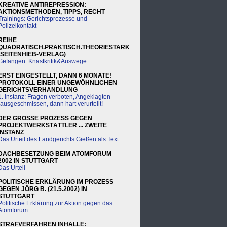
KREATIVE ANTIREPRESSION:
AKTIONSMETHODEN, TIPPS, RECHT
Trainings: Gerichtsprozesse und
Polizeikontakt
REIHE
QUADRATISCH.PRAKTISCH.THEORIESTARK
(SEITENHIEB-VERLAG)
Gefangen: Knastkritik&Auswege
ERST EINGESTELLT, DANN 6 MONATE!
PROTOKOLL EINER UNGEWÖHNLICHEN
GERICHTSVERHANDLUNG
1. Instanz: Fragen verboten, Angeklagten
rausgeschmissen, dann hart verurteilt!
DER GROSSE PROZESS GEGEN
PROJEKTWERKSTÄTTLER ... ZWEITE
INSTANZ
Das Urteil des Landgerichts Gießen als Text
DACHBESETZUNG BEIM ATOMFORUM
2002 IN STUTTGART
Das Urteil
POLITISCHE ERKLÄRUNG IM PROZESS
GEGEN JÖRG B. (21.5.2002) IN
STUTTGART
Politische Erklärung zur Aktion gegen das
Atomforum
STRAFVERFAHREN INHALLE: