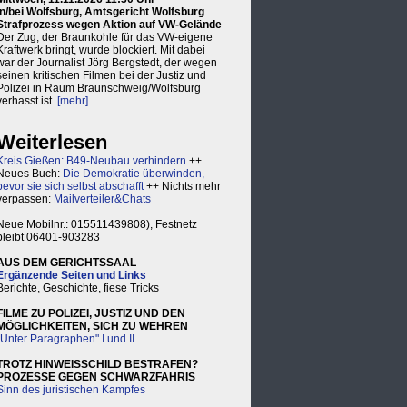
in/bei Wolfsburg, Amtsgericht Wolfsburg
Strafprozess wegen Aktion auf VW-Gelände
Der Zug, der Braunkohle für das VW-eigene
Kraftwerk bringt, wurde blockiert. Mit dabei
war der Journalist Jörg Bergstedt, der wegen
seinen kritischen Filmen bei der Justiz und
Polizei in Raum Braunschweig/Wolfsburg
verhasst ist.
[mehr]
Weiterlesen
Kreis Gießen: B49-Neubau verhindern
++
Neues Buch:
Die Demokratie überwinden,
bevor sie sich selbst abschafft
++ Nichts mehr
verpassen:
Mailverteiler&Chats
Neue Mobilnr.: 015511439808), Festnetz
bleibt 06401-903283
AUS DEM GERICHTSSAAL
Ergänzende Seiten und Links
Berichte, Geschichte, fiese Tricks
FILME ZU POLIZEI, JUSTIZ UND DEN
MÖGLICHKEITEN, SICH ZU WEHREN
"Unter Paragraphen" I und II
TROTZ HINWEISSCHILD BESTRAFEN?
PROZESSE GEGEN SCHWARZFAHRIS
Sinn des juristischen Kampfes