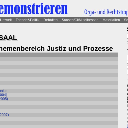
Umwelt
Theorie&Politik
Debatten
Saasen/GI/Mittelhessen
Materialien
Se
SAAL
Themenbereich Justiz und Prozesse
unkte
2004)
(2005)
(2007)