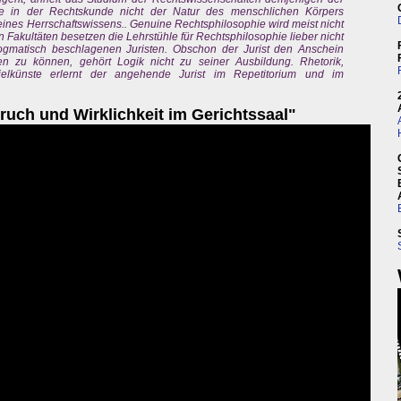
älle in der Rechtskunde nicht der Natur des menschlichen Körpers
ines Herrschaftswissens.. Genuine Rechtsphilosophie wird meist nicht
 Fakultäten besetzen die Lehrstühle für Rechtsphilosophie lieber nicht
ogmatisch beschlagenen Juristen. Obschon der Jurist den Anschein
n zu können, gehört Logik nicht zu seiner Ausbildung. Rhetorik,
ielkünste erlernt der angehende Jurist im Repetitorium und im
ruch und Wirklichkeit im Gerichtssaal"