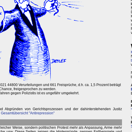
021 44800 Verurteilungen und 661 Freisprüche, d.h. ca. 1,5 Prozent beträgt
 Chance, freigesprochen zu werden.
fahren gegen Polizistis ist es ungefähr umgekehrt.
und Abgründen von Gerichtsprozessen und der dahinterstehenden Justiz
+
Gesamtübersicht "Antirepression"
 gleicher Weise, sondern politischen Protest mehr als Anpassung, Arme mehr
che usw. Diese Seiten zeigen die Hintergründe, nennen Fallbeispiele und