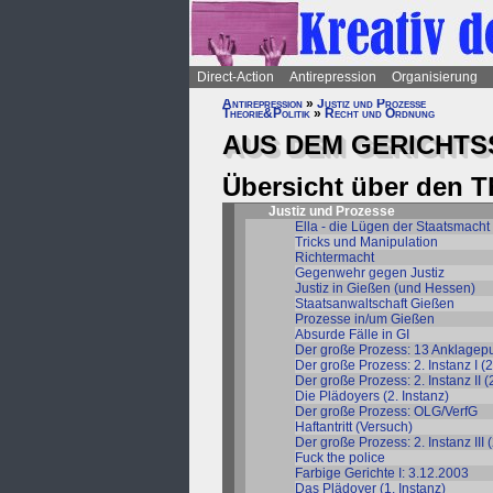
Direct-Action
Antirepression
Organisierung
Antirepression
»
Justiz und Prozesse
Theorie&Politik
»
Recht und Ordnung
AUS DEM GERICHTS
Übersicht über den 
Justiz und Prozesse
Ella - die Lügen der Staatsmacht
Tricks und Manipulation
Richtermacht
Gegenwehr gegen Justiz
Justiz in Gießen (und Hessen)
Staatsanwaltschaft Gießen
Prozesse in/um Gießen
Absurde Fälle in GI
Der große Prozess: 13 Anklagep
Der große Prozess: 2. Instanz I (
Der große Prozess: 2. Instanz II 
Die Plädoyers (2. Instanz)
Der große Prozess: OLG/VerfG
Haftantritt (Versuch)
Der große Prozess: 2. Instanz III 
Fuck the police
Farbige Gerichte I: 3.12.2003
Das Plädoyer (1. Instanz)