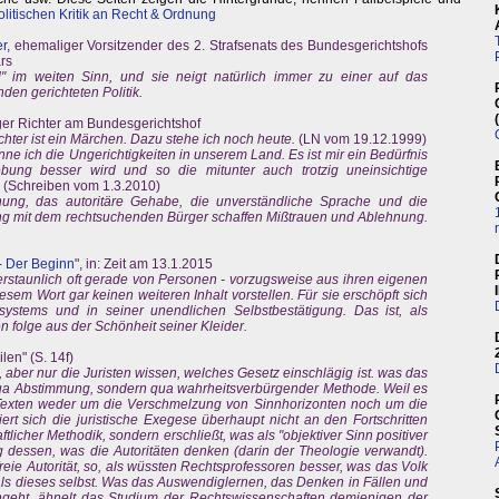
olitischen Kritik an Recht & Ordnung
er
, ehemaliger Vorsitzender des 2. Strafsenats des Bundesgerichtshofs
rs
nd" im weiten Sinn, und sie neigt natürlich immer zu einer auf das
den gerichteten Politik.
ger Richter am Bundesgerichtshof
hter ist ein Märchen. Dazu stehe ich noch heute.
(LN vom 19.12.1999)
nne ich die Ungerichtigkeiten in unserem Land. Es ist mir ein Bedürfnis
ebung besser wird und so die mitunter auch trotzig uneinsichtige
(Schreiben vom 1.3.2010)
hung, das autoritäre Gehabe, die unverständliche Sprache und die
ng mit dem rechtsuchenden Bürger schaffen Mißtrauen und Ablehnung.
- Der Beginn
", in: Zeit am 13.1.2015
erstaunlich oft gerade von Personen - vorzugsweise aus ihren eigenen
esem Wort gar keinen weiteren Inhalt vorstellen. Für sie erschöpft sich
ystems und in seiner unendlichen Selbstbestätigung. Das ist, als
folge aus der Schönheit seiner Kleider.
en" (S. 14f)
 aber nur die Juristen wissen, welches Gesetz einschlägig ist. was das
 qua Abstimmung, sondern qua wahrheitsverbürgender Methode. Weil es
on Texten weder um die Verschmelzung von Sinnhorizonten noch um die
iert sich die juristische Exegese überhaupt nicht an den Fortschritten
tlicher Methodik, sondern erschließt, was als "objektiver Sinn positiver
ng dessen, was die Autoritäten denken (darin der Theologie verwandt).
sfreie Autorität, so, als wüssten Rechtsprofessoren besser, was das Volk
, als dieses selbst. Was das Auswendiglernen, das Denken in Fällen und
angeht, ähnelt das Studium der Rechtswissenschaften demjenigen der