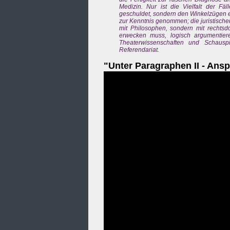
Medizin. Nur ist die Vielfalt der F
geschuldet, sondern den Winkelzügen e
zur Kenntnis genommen; die juristischen
mit Philosophen, sondern mit rechtsd
erwecken muss, logisch argumentiere
Theaterwissenschaften und Schausp
Referendariat.
"Unter Paragraphen II - Ansp