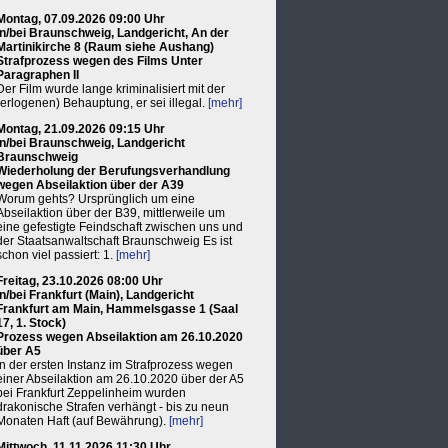
Montag, 07.09.2026 09:00 Uhr
in/bei Braunschweig, Landgericht, An der
Martinikirche 8 (Raum siehe Aushang)
Strafprozess wegen des Films Unter
Paragraphen II
Der Film wurde lange kriminalisiert mit der
(erlogenen) Behauptung, er sei illegal.
[mehr]
Montag, 21.09.2026 09:15 Uhr
in/bei Braunschweig, Landgericht
Braunschweig
Wiederholung der Berufungsverhandlung
wegen Abseilaktion über der A39
Worum gehts? Ursprünglich um eine
Abseilaktion über der B39, mittlerweile um
eine gefestigte Feindschaft zwischen uns und
der Staatsanwaltschaft Braunschweig Es ist
schon viel passiert: 1.
[mehr]
Freitag, 23.10.2026 08:00 Uhr
in/bei Frankfurt (Main), Landgericht
Frankfurt am Main, Hammelsgasse 1 (Saal
17, 1. Stock)
Prozess wegen Abseilaktion am 26.10.2020
über A5
In der ersten Instanz im Strafprozess wegen
einer Abseilaktion am 26.10.2020 über der A5
bei Frankfurt Zeppelinheim wurden
drakonische Strafen verhängt - bis zu neun
Monaten Haft (auf Bewährung).
[mehr]
Mittwoch, 11.11.2026 11:30 Uhr