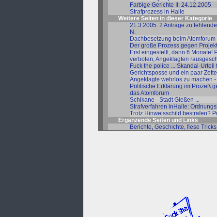
Farbige Gerichte II: 24.12.2005
Strafprozess in Halle
Weitere Seiten in dieser Kategorie
21.3.2005: 2 Anträge zu fehlend
N.
Dachbesetzung beim Atomforum 20
Der große Prozess gegen Projektwe
Erst eingestellt, dann 6 Monate!
verboten, Angeklagten rausgeschm
Fuck the police ... Skandal-Urteil 
Gerichtsposse und ein paar Zett
Angeklagte wehrlos zu machen -
Politische Erklärung im Prozeß ge
das Atomforum
Schikane - Stadt Gießen ...
Strafverfahren inHalle: Ordnungsh
Trotz Hinweisschild bestrafen? 
Ergänzende Seiten und Links
Berichte, Geschichte, fiese Tricks