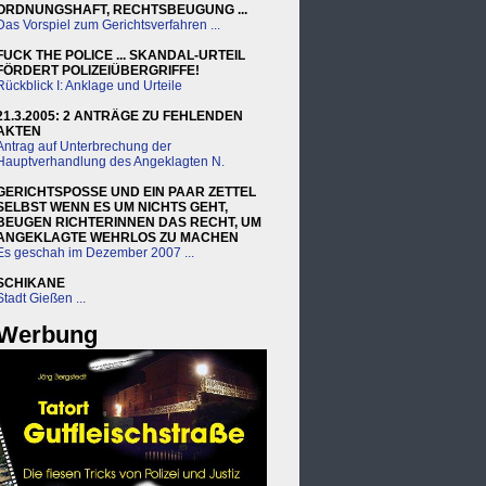
ORDNUNGSHAFT, RECHTSBEUGUNG ...
Das Vorspiel zum Gerichtsverfahren ...
FUCK THE POLICE ... SKANDAL-URTEIL
FÖRDERT POLIZEIÜBERGRIFFE!
Rückblick I: Anklage und Urteile
21.3.2005: 2 ANTRÄGE ZU FEHLENDEN
AKTEN
Antrag auf Unterbrechung der
Hauptverhandlung des Angeklagten N.
GERICHTSPOSSE UND EIN PAAR ZETTEL
SELBST WENN ES UM NICHTS GEHT,
BEUGEN RICHTERINNEN DAS RECHT, UM
ANGEKLAGTE WEHRLOS ZU MACHEN
Es geschah im Dezember 2007 ...
SCHIKANE
Stadt Gießen ...
Werbung