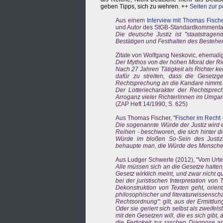
geben Tipps, sich zu wehren. ++
Seiten zur p
Aus einem
Interview mit Thomas Fisch
und Autor des StGB-Standardkommenta
Die deutsche Justiz ist "staatstrage
Bestätigen und Festhalten des Bestehen
Zitate von Wolfgang Neskovic, ehemali
Der Mythos von der hohen Moral der Ric
Nach 27 Jahren Tätigkeit als Richter ke
dafür zu streiten, dass die Gesetzg
Rechtsprechung an die Kandare nimmt.
Der Lotteriecharakter der Rechtsprec
Arroganz vieler Richterlinnen im Umga
(ZAP Heft 14/1990, S. 625)
Aus Thomas Fischer, "
Fischer im Recht 
Die sogenannte Würde der Justiz wird 
Reihen - beschworen, die sich hinter di
Würde im bloßen So-Sein des Justizs
behaupte man, die Würde des Menschen 
Aus Ludger Schwerte (2012), "Vom Urteil
Alle müssen sich an die Gesetze halten,
Gesetz wirklich meint, und zwar nicht
bei der juristischen Interpretation v
Dekonstruktion von Texten geht, orient
philosophischer und literaturwissenschaf
Rechtsordnung": gilt, aus der Ermittlu
Oder sie geriert sich selbst als zweifel
mit den Gesetzen will, die es sich gibt
die Fertigkeit zur raschen Diagnose 