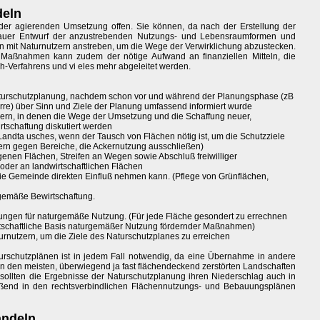
deln
er agierenden Umsetzung offen. Sie können, da nach der Erstellung der
enauer Entwurf der anzustrebenden Nutzungs- und Lebensraumformen und
sion mit Naturnutzern anstreben, um die Wege der Verwirklichung abzustecken.
 Maßnahmen kann zudem der nötige Aufwand an finanziellen Mitteln, die
-Verfahrens und vi eles mehr abgeleitet werden.
 Naturschutzplanung, nachdem schon vor und während der Planungsphase (zB
rre) über Sinn und Ziele der Planung umfassend informiert wurde
zern, in denen die Wege der Umsetzung und die Schaffung neuer,
rtschaftung diskutiert werden
 Landta usches, wenn der Tausch von Flächen nötig ist, um die Schutzziele
zern gegen Bereiche, die Ackernutzung ausschließen)
en Flächen, Streifen an Wegen sowie Abschluß freiwilliger
oder an landwirtschaftlichen Flächen
ie Gemeinde direkten Einfluß nehmen kann. (Pflege von Grünflächen,
r gemäße Bewirtschaftung.
ngen für naturgemäße Nutzung. (Für jede Fläche gesondert zu errechnen
rtschaftliche Basis naturgemäßer Nutzung fördernder Maßnahmen)
turnutzern, um die Ziele des Naturschutzplanes zu erreichen
rschutzplänen ist in jedem Fall notwendig, da eine Übernahme in andere
 in den meisten, überwiegend ja fast flächendeckend zerstörten Landschaften
 sollten die Ergebnisse der Naturschutzplanung ihren Niederschlag auch in
ßend in den rechtsverbindlichen Flächennutzungs- und Bebauungsplänen
andeln