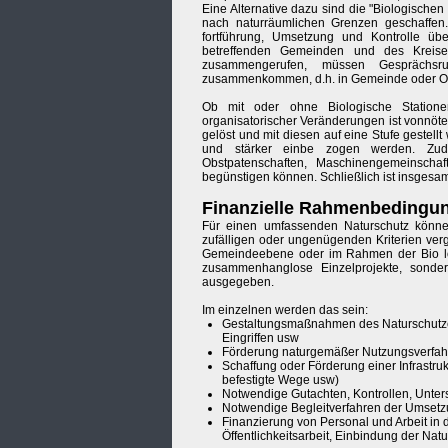
Eine Alternative dazu sind die "Biologisch
nach naturräumlichen Grenzen geschaffen. 
fortführung, Umsetzung und Kontrolle üb
betreffenden Gemeinden und des Kreis
zusammengerufen, müssen Gesprächsr
zusammenkommen, d.h. in Gemeinde oder Ort
Ob mit oder ohne Biologische Statione
organisatorischer Veränderungen ist vonnöt
gelöst und mit diesen auf eine Stufe gestell
und stärker einbe zogen werden. Zude
Obstpatenschaften, Maschinengemeinschaf
begünstigen können. Schließlich ist insgesamt 
Finanzielle Rahmenbedingu
Für einen umfassenden Naturschutz könne
zufälligen oder ungenügenden Kriterien ve
Gemeindeebene oder im Rahmen der Bio log
zusammenhanglose Einzelprojekte, sonde
ausgegeben.
Im einzelnen werden das sein:
Gestaltungsmaßnahmen des Naturschutze
Eingriffen usw
Förderung naturgemäßer Nutzungsverfahr
Schaffung oder Förderung einer Infrastr
befestigte Wege usw)
Notwendige Gutachten, Kontrollen, Unt
Notwendige Begleitverfahren der Umsetzu
Finanzierung von Personal und Arbeit i
Öffentlichkeitsarbeit, Einbindung der Nat