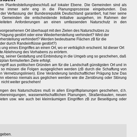
nem Planfeststellungsbeschluß auf lokaler Ebene. Die Gemeinden sind als
ffene immer sehr eng in die Planungsprozesse eingebunden. Das
er Verfassung der Bundesrepublik Deutschland garantiert, hat hier seine
 Gemeinden die entscheidende Initiative ausgehen, im Rahmen der
geleiteten Anforderungen an einen umfassenden Naturschutz in den
m vorgesehenen Ort überhaupt mit den Zielen des Naturschutzes zu
e Prägung gestört oder eine Wiederherstellung verhindert? Wird der
rherstellung verhindert? Werden bedeutsame Flächen zB für die
der durch Randeinflüsse gestört?)
ng eines Eingriffes an einen Ort, wo er verträglich erscheint. Ist dieser Ort
mte Ablehnung des Vorhabens zu erörtern.
htung, seiner Gestaltung und Einbindung in die Umgeb ung so geschehen, daß
plan formulierten Ziele erfolgt.
ingriff aus politischen Gründen am für die Landschaft günstigsten Ort und in
n, so müssen die Folgen ausgeglichen werden (zB durch die Schaffung von
n Vernetzungslinien). Eine Veränderung landschaftlicher Prägung bzw Das
nn ebenso niemals aus geglichen werden wie die Zerstörung oder Störung
n nicht weiter geschehen!
ngen des Naturschutzes muß in allen Eingriffsplanungen geschehen, d.h.
rbereinigungen, wasserwirtschaftlichen Planungen, Straßenbauten, neuen
eten usw. wie auch bei kleinräumigen Eingriffen zB zur Beseitigung oder
egeben.