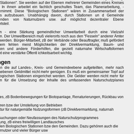
en Stationen". Sie werden auf der Ebenen mehrerer Gemeinden eines Kreises
In ihnen arbeitet ein fachlich geschultes Team, das Planerarbeitung, -
ernimmt. Diese "Biologischen Stationen" wären in Zusammenarbeit der
es aufzubauen. Unabhängig davon, durch Stationen un d Gemeinde
unden von Naturnutzern usw. auf möglichst dezentraler Ebene
steil.
n - eine Stärkung gemeindlicher Umweltarbeit durch eine Vielzahl
en. Der Umweltbereich muß vielerorts noch aus den "Fesseln" anderer Ämter
t werden. Bürger-Mitarbeit, zB der Verbände oder Beauftragter, muß gefördert
m fehlen meist Möglichkeiten der Direktvermarktung, Baum- und
ten und andere Förderhilfen, die gezielt naturnahe Wirtschaftsformen
eine verstärke Öffentl ichkeitsarbeit wichtig.
ngen
n die auf Landes-, Kreis- und Gemeindeebene aufgeteilten, mehr nach
rgebenen Geldmittel nicht mehr genügen. Es muß ein gemeinsamer Topf auf
ischen Stationen eingerichet werden. Die Gelder werden nicht mehr für
rn für die Umsetzung der Inhalte des umfassenden Naturschutzplanes
s, zB Bodenbewegungen für Biotopanlage, Renaturierungen, Rückbau von
en bzw der Umstellung von Betrieben
uktur für naturgemäße Nutzungsformen (zB Direktvermarktung, naturnah
ersuchungen oder Neufassungen des Naturschutzprogrammes
ng, zB eines freiwilligen Landtausches
n den Biologischen Stationen bzw den Gemeinden. Dazu gehören auch die
urnutzer und vieler Bürger usw