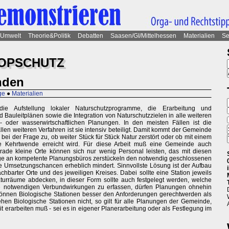
Umwelt
Theorie&Politik
Debatten
Saasen/GI/Mittelhessen
Materialien
Se
OPSCHUTZ
nden
ge
●
Materialien
e Aufstellung lokaler Naturschutzprogramme, die Erarbeitung und
Bauleitplänen sowie die Integration von Naturschutzzielen in alle weiteren
- oder wasserwirtschaftlichen Planungen. In den meisten Fällen ist die
llen weiteren Verfahren ist sie intensiv beteiligt. Damit kommt der Gemeinde
bei der Frage zu, ob weiter Stück für Stück Natur zerstört oder ob mit einem
 Kehrtwende erreicht wird. Für diese Arbeit muß eine Gemeinde auch
de kleine Orte können sich nur wenig Personal leisten, das mit diesen
räge an kompetente Planungsbüros zerstückeln den notwendig geschlossenen
die Umsetzungschancen erheblich mindert. Sinnvollste Lösung ist der Aufbau
chbarter Orte und des jeweiligen Kreises. Dabei sollte eine Station jeweils
räume abdecken, in dieser Form sollte auch festgelegt werden, welche
e notwendigen Verbundwirkungen zu erfassen, dürfen Planungen ohnehin
önnen Biologische Stationen besser den Anforderungen gerechtwerden als
ehen Biologische Stationen nicht, so gilt für alle Planungen der Gemeinde,
t erarbeiten muß - sei es in eigener Planerarbeitung oder als Festlegung im