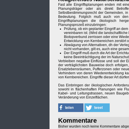
Fast alle Eingriffsplanungen enden mit ei
Planungsträger oder als direkt Betro
Selbstbestimmungsrecht der Gemeinden, in d
Bedeutung. Folglich muß auch von den
Eingriffsplanungen die ökologisch her
Planungsprozeß einzubringen:
Prüfung, ob ein geplanter Eingriff an de
vereinbaren ist. (Wird die landschaftlich
Biotopverbund zerrissen oder eine Wiede
Entwicklung von Kernbereichen zerstört o
Abwägung von Alternativen, dh der Verleg u
nicht vorhanden, gilt es, auch eine gesa
Der Eingriff muß durch die Art der Erric
keine Beeinträchtigung der im Naturschutz
Verbleiben negative Einflüsse und soll der E
der verträglichsten Bauweise doch erfolge
Ersatzlebensräumen, Pufferzonen oder neue
Verhindern von deren Wiederentwicklung ka
von Kernbereichen. Eingriffe dieser Art dürfe
Das Einbringen der ökologischen Anforderu
sowohl in flächenhaften Planungen wie Flu
Kabel- und Leitungstrassen, neuen Baugebi
Veränderung von Einzelflächen.
Kommentare
Bisher wurden noch keine Kommentare abg