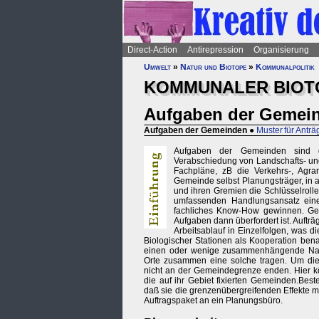
Direct-Action
Antirepression
Organisierung
Umwelt
»
Natur und Biotope
»
Kommunalpolitik
KOMMUNALER BIOT
Aufgaben der Gemei
Aufgaben der Gemeinden
●
Muster für Anträ
Aufgaben der Gemeinden sind di
Verabschiedung von Landschafts- und 
Fachpläne, zB die Verkehrs-, Agrar
Gemeinde selbst Planungsträger, in a
und ihren Gremien die Schlüsselrolle 
umfassenden Handlungsansatz eine
fachliches Know-How gewinnen. Gera
Aufgaben dann überfordert ist. Auft
Arbeitsablauf in Einzelfolgen, was 
Biologischer Stationen als Kooperation bena
einen oder wenige zusammenhängende Natur
Orte zusammen eine solche tragen. Um di
nicht an der Gemeindegrenze enden. Hier k
die auf ihr Gebiet fixierten Gemeinden.Best
daß sie die grenzenübergreifenden Effekte mi
Auftragspaket an ein Planungsbüro.