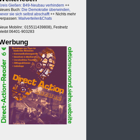
Kreis Gießen: B49-Neubau verhindern
++
Neues Buch:
Die Demokratie überwinden,
bevor sie sich selbst abschafft
++ Nichts mehr
verpassen:
Mailverteiler&Chats
Neue Mobilnr.: 015511439808), Festnetz
bleibt 06401-903283
Werbung