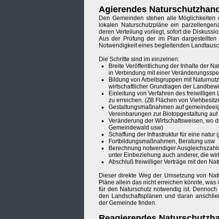
Agierendes Naturschutzhan
Den Gemeinden stehen alle Möglichkeiten d
lokalen Naturschutzpläne ein parzelleng
deren Verteilung vorliegt, sofort die Diskus
Aus der Prüfung der im Plan dargestellten
Notwendigkeit eines begleitenden Landtausch
Die Schritte sind im einzelnen:
Breite Veröffentlichung der Inhalte der
in Verbindung mit einer Veränderungsspe
Bildung von Arbeitsgruppen mit Naturnut
wirtschaftlicher Grundlagen der Landbewi
Einleitung von Verfahren des freiwilligen
zu erreichen. (ZB Flächen von Viehbesit
Gestaltungsmaßnahmen auf gemeindeeigen
Vereinbarungen zur Biotopgestaltung auf 
Veränderung der Wirtschaftsweisen, wo d
Gemeindewald usw)
Schaffung der Infrastruktur für eine natu
Fortbildungsmaßnahmen, Beratung usw
Berechnung notwendiger Ausgleichszahlu
unter Einbeziehung auch anderer, die wi
Abschluß freiwilliger Verträge mit den Na
Dieser direkte Weg der Umsetzung von Natu
Pläne allein das nicht erreichen könnte, was
für den Naturschutz notwendig ist. Dennoch
den Landschaftsplänen und daran anschlie
der Gemeinde finden.
Reagierendes Naturschutzh