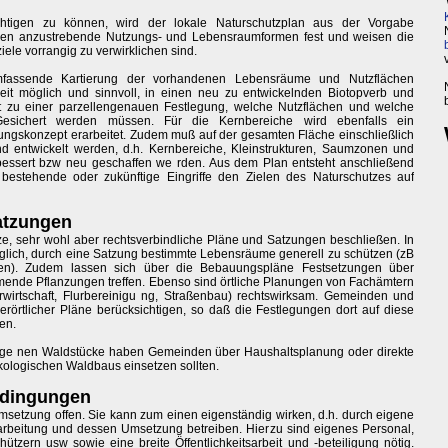
chtigen zu können, wird der lokale Naturschutzplan aus der Vorgabe
e legen anzustrebende Nutzungs- und Lebensraumformen fest und weisen die
iele vorrangig zu verwirklichen sind.
mfassende Kartierung der vorhandenen Lebensräume und Nutzflächen
it möglich und sinnvoll, in einen neu zu entwickelnden Biotopverb und
t zu einer parzellengenauen Festlegung, welche Nutzflächen und welche
sichert werden müssen. Für die Kernbereiche wird ebenfalls ein
rungskonzept erarbeitet. Zudem muß auf der gesamten Fläche einschließlich
d entwickelt werden, d.h. Kernbereiche, Kleinstrukturen, Saumzonen und
essert bzw neu geschaffen we rden. Aus dem Plan entsteht anschließend
o bestehende oder zukünftige Eingriffe den Zielen des Naturschutzes auf
atzungen
, sehr wohl aber rechtsverbindliche Pläne und Satzungen beschließen. In
lich, durch eine Satzung bestimmte Lebensräume generell zu schützen (zB
en). Zudem lassen sich über die Bebauungspläne Festsetzungen über
ende Pflanzungen treffen. Ebenso sind örtliche Planungen von Fachämtern
rwirtschaft, Flurbereinigu ng, Straßenbau) rechtswirksam. Gemeinden und
örtlicher Pläne berücksichtigen, so daß die Festlegungen dort auf diese
en.
 eige nen Waldstücke haben Gemeinden über Haushaltsplanung oder direkte
ökologischen Waldbaus einsetzen sollten.
edingungen
etzung offen. Sie kann zum einen eigenständig wirken, d.h. durch eigene
arbeitung und dessen Umsetzung betreiben. Hierzu sind eigenes Personal,
tzern usw sowie eine breite Öffentlichkeitsarbeit und -beteiligung nötig.