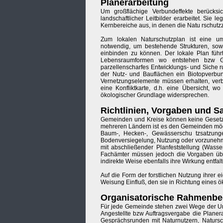
Planerarbeitung
Um großflächige Verbundeffekte berücksi
landschaftlicher Leitbilder erarbeitet. Si
Kernbereiche aus, in denen die Natu rschutzz
Zum lokalen Naturschutzplan ist eine u
notwendig, um bestehende Strukturen, sowe
einbinden zu können. Der lokale Plan führ
Lebensraumformen wo entstehen bzw Ge
parzellenscharfes Entwicklungs- und Siche 
der Nutz- und Bauflächen ein Biotopverbun
Vernetzungselemente müssen erhalten, verb
eine Konfliktkarte, d.h. eine Übersicht, w
ökologischer Grundlage widersprechen.
Richtlinien, Vorgaben und S
Gemeinden und Kreise können keine Gesetze
mehreren Ländern ist es den Gemeinden mög
Baum-, Hecken-, Gewässerschu tzsatzung
Bodenversiegelung, Nutzung oder vorzunehm
mit abschließender Planfeststellung (Wasse
Fachämter müssen jedoch die Vorgaben über
indirekte Weise ebenfalls ihre Wirkung entfalt
Auf die Form der forstlichen Nutzung ihrer
Weisung Einfluß, den sie in Richtung eines 
Organisatorische Rahmenb
Für jede Gemeinde stehen zwei Wege der Ums
Angestellte bzw Auftragsvergabe die Planer
Gesprächsrunden mit Naturnutzern, Naturschü