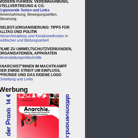
MODERN FÜHREN: VEREINNAHMUNG,
STELLVERTREUNG & CO.
Ergänzende Seiten und Links
Vereinnahmung, Bewegungseliten,
Steuerung.
(SELBST-)ORGANISIERUNG: TIPPS FÜR
ALLTAG UND POLITIK
Hierarchieabbau und Kreativmethoden in
politischer und Bildungsarbeit
FILME ZU UMWELTSCHUTZVERBÄNDEN,
ORGANISATIONEN, APPARATEN
Veranstaltungsmitschnitte
ANARCHIST*INNEN IM MACHTKAMPF
DER EWIGE STREIT UM EINFLUSS,
PFRÜNDE UND DAS EIGENE LOGO
Einleitung und Links
Werbung