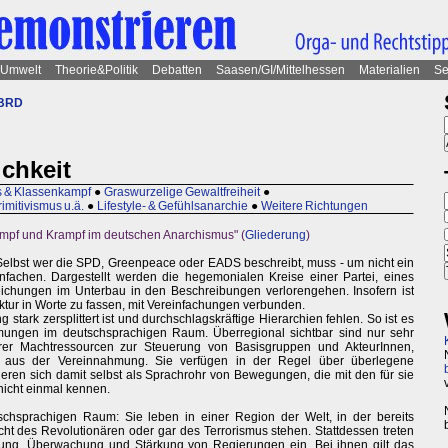
Umwelt
Theorie&Politik
Debatten
Saasen/GI/Mittelhessen
Materialien
Se
 BRD
ichkeit
s & Klassenkampf
●
Graswurzelige Gewaltfreiheit
●
imitivismus u.ä.
●
Lifestyle- & Gefühlsanarchie
●
Weitere Richtungen
mpf und Krampf im deutschen Anarchismus" (
Gliederung
)
: Selbst wer die SPD, Greenpeace oder EADS beschreibt, muss - um nicht ein
fachen. Dargestellt werden die hegemonialen Kreise einer Partei, eines
chungen im Unterbau in den Beschreibungen verlorengehen. Insofern ist
ktur in Worte zu fassen, mit Vereinfachungen verbunden.
ark zersplittert ist und durchschlagskräftige Hierarchien fehlen. So ist es
mungen im deutschsprachigen Raum. Überregional sichtbar sind nur sehr
rer Machtressourcen zur Steuerung von Basisgruppen und AkteurInnen,
z aus der Vereinnahmung. Sie verfügen in der Regel über überlegene
eren sich damit selbst als Sprachrohr von Bewegungen, die mit den für sie
nicht einmal kennen.
tschsprachigen Raum: Sie leben in einer Region der Welt, in der bereits
acht des Revolutionären oder gar des Terrorismus stehen. Stattdessen treten
erung, Überwachung und Stärkung von Regierungen ein. Bei ihnen gilt das