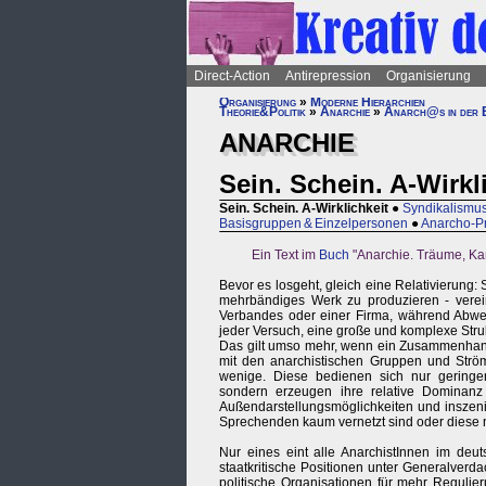
Direct-Action
Antirepression
Organisierung
Organisierung
»
Moderne Hierarchien
Theorie&Politik
»
Anarchie
»
Anarch@s in der
ANARCHIE
Sein. Schein. A-Wirkl
Sein. Schein. A-Wirklichkeit
●
Syndikalismu
Basisgruppen & Einzelpersonen
●
Anarcho-Pr
Ein Text im
Buch
"Anarchie. Träume, Ka
Bevor es losgeht, gleich eine Relativierung
mehrbändiges Werk zu produzieren - verein
Verbandes oder einer Firma, während Abwei
jeder Versuch, eine große und komplexe Stru
Das gilt umso mehr, wenn ein Zusammenhang st
mit den anarchistischen Gruppen und Strö
wenige. Diese bedienen sich nur geringe
sondern erzeugen ihre relative Dominan
Außendarstellungsmöglichkeiten und inszeni
Sprechenden kaum vernetzt sind oder diese 
Nur eines eint alle AnarchistInnen im deu
staatkritische Positionen unter Generalverd
politische Organisationen für mehr Reguli