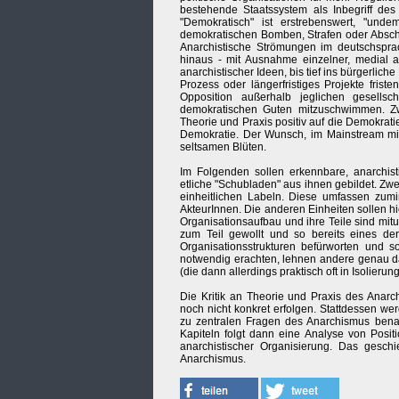
bestehende Staatssystem als Inbegriff des 
"Demokratisch" ist erstrebenswert, "und
demokratischen Bomben, Strafen oder Absch
Anarchistische Strömungen im deutschspra
hinaus - mit Ausnahme einzelner, medial auf
anarchistischer Ideen, bis tief ins bürgerli
Prozess oder längerfristiges Projekte fris
Opposition außerhalb jeglichen gesellsc
demokratischen Guten mitzuschwimmen. Zwei
Theorie und Praxis positiv auf die Demokrati
Demokratie. Der Wunsch, im Mainstream mit
seltsamen Blüten.
Im Folgenden sollen erkennbare, anarchis
etliche "Schubladen" aus ihnen gebildet. Z
einheitlichen Labeln. Diese umfassen zumi
AkteurInnen. Die anderen Einheiten sollen h
Organisationsaufbau und ihre Teile sind mitun
zum Teil gewollt und so bereits eines de
Organisationsstrukturen befürworten und s
notwendig erachten, lehnen andere genau da
(die dann allerdings praktisch oft in Isolier
Die Kritik an Theorie und Praxis des Anar
noch nicht konkret erfolgen. Stattdessen w
zu zentralen Fragen des Anarchismus benann
Kapiteln folgt dann eine Analyse von Posit
anarchistischer Organisierung. Das geschi
Anarchismus.