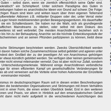
Guten - selbst dann, wenn sie ziemlich offensichtlich seine Opfer sind.
emokratisch" ein Schimpfwort. Unter solchem Paradigma des Guten in
iebungen haben es anarchistische Ideen von Grund auf schwer. Die Folge:
chigen Raum sind klein und wirken kaum über ihren eigenen Tellerrand
bereiteter Aktionen z.B. militanter Gruppen oder der, unter Verrat vieler
che Lager hinein mobilisierenden großen Bewegungsagenturen. Als dauerhafter
ten sie ein Schattendasein. Sie haben nur die Wahl, sich als grundlegende
haftlichen Mainstreams zu stellen, oder selbst mit dem Diskurs des
teres ist weit verbreitet. Die meisten AnarchistInnen beziehen sich in
e bis hin zu der Behauptung, Anarchie sei die höchste Entwicklungsstufe der
schwimmen und an seinen Pfründen partizipieren zu können, treibt diese
tische Strömungen beschrieben werden. Zwecks Übersichtlichkeit werden
wei davon haben solche Zusammenschlüsse selbst gebildet und agieren unter
ndest den Großteil der zu der jeweiligen Art von Anarchismus gehörigen
ier etwas künstlich gebildet werden. Sie verfügen über keinen gemeinsamen
ter nicht einmal miteinander vernetzt. Das ist aber nicht nur Zufall, sondern
r Unterscheidungsmerkmale. Während einige AnarchistInnen verbindliche
ogar für einen effizienten Kampf um gesellschaftliche Veränderungen für
s ab und verweisen auf die Vorteile einer hohen Autonomie der Einzelteile
ung voneinander mündet).
chismus im deutschsprachigen Raum soll in diesen ersten Beschreibungen
erden die bestehenden Organisationen und Strömungen mit ihrem Verhältnis
t in einer Form, die einen ersten Überblick bietet. Erst in den weiteren
ionen und Praxis, vor allem in Hinblick auf den emanzipatorischen Gehalt
eht dann nicht mehr aufgeteilt in die verschiedenen Ausrichtungen des