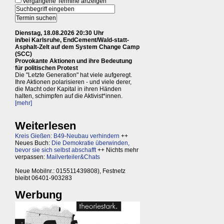
vergangene Termine anzeigen
Dienstag, 18.08.2026 20:30 Uhr
in/bei Karlsruhe, EndCement/Wald-statt-
Asphalt-Zelt auf dem System Change Camp
(SCC)
Provokante Aktionen und ihre Bedeutung
für politischen Protest
Die "Letzte Generation" hat viele aufgeregt.
Ihre Aktionen polarisieren - und viele derer,
die Macht oder Kapital in ihren Händen
halten, schimpfen auf die Aktivist*innen.
[mehr]
Weiterlesen
Kreis Gießen: B49-Neubau verhindern
++
Neues Buch:
Die Demokratie überwinden,
bevor sie sich selbst abschafft
++ Nichts mehr
verpassen:
Mailverteiler&Chats
Neue Mobilnr.: 015511439808), Festnetz
bleibt 06401-903283
Werbung