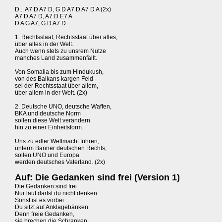
D... A7 D A7 D, G D A7 D A7 D A (2x)
A7 D A7 D, A7 D E7 A
D A G A7, G D A7 D
1. Rechtsstaat, Rechtsstaat über alles,
über alles in der Welt.
Auch wenn stets zu unsrem Nutze
manches Land zusammenfällt.
Von Somalia bis zum Hindukush,
von des Balkans kargen Feld -
sei der Rechtsstaat über allem,
über allem in der Welt. (2x)
2. Deutsche UNO, deutsche Waffen,
BKA und deutsche Norm
sollen diese Welt verändern
hin zu einer Einheitsform.
Uns zu edler Weltmacht führen,
unterm Banner deutschen Rechts,
sollen UNO und Europa
werden deutsches Vaterland. (2x)
Auf: Die Gedanken sind frei (Version 1)
Die Gedanken sind frei
Nur laut darfst du nicht denken
Sonst ist es vorbei
Du sitzt auf Anklagebänken
Denn freie Gedanken,
sie brechen die Schranken