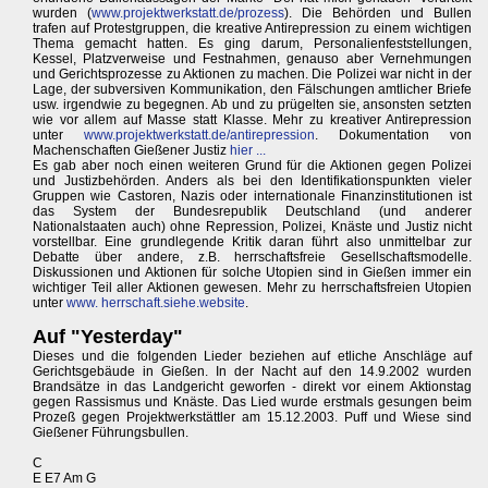
wurden (
www.projektwerkstatt.de/prozess
). Die Behörden und Bullen
trafen auf Protestgruppen, die kreative Antirepression zu einem wichtigen
Thema gemacht hatten. Es ging darum, Personalienfeststellungen,
Kessel, Platzverweise und Festnahmen, genauso aber Vernehmungen
und Gerichtsprozesse zu Aktionen zu machen. Die Polizei war nicht in der
Lage, der subversiven Kommunikation, den Fälschungen amtlicher Briefe
usw. irgendwie zu begegnen. Ab und zu prügelten sie, ansonsten setzten
wie vor allem auf Masse statt Klasse. Mehr zu kreativer Antirepression
unter
www.projektwerkstatt.de/antirepression
. Dokumentation von
Machenschaften Gießener Justiz
hier ...
Es gab aber noch einen weiteren Grund für die Aktionen gegen Polizei
und Justizbehörden. Anders als bei den Identifikationspunkten vieler
Gruppen wie Castoren, Nazis oder internationale Finanzinstitutionen ist
das System der Bundesrepublik Deutschland (und anderer
Nationalstaaten auch) ohne Repression, Polizei, Knäste und Justiz nicht
vorstellbar. Eine grundlegende Kritik daran führt also unmittelbar zur
Debatte über andere, z.B. herrschaftsfreie Gesellschaftsmodelle.
Diskussionen und Aktionen für solche Utopien sind in Gießen immer ein
wichtiger Teil aller Aktionen gewesen. Mehr zu herrschaftsfreien Utopien
unter
www. herrschaft.siehe.website
.
Auf "Yesterday"
Dieses und die folgenden Lieder beziehen auf etliche Anschläge auf
Gerichtsgebäude in Gießen. In der Nacht auf den 14.9.2002 wurden
Brandsätze in das Landgericht geworfen - direkt vor einem Aktionstag
gegen Rassismus und Knäste. Das Lied wurde erstmals gesungen beim
Prozeß gegen Projektwerkstättler am 15.12.2003. Puff und Wiese sind
Gießener Führungsbullen.
C
E E7 Am G