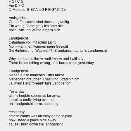
F G7 C G
Am D F C
2. Melodie: E E7 Am G F G G7 C (2x)
Amtsgericht ...
Graue Fassaden sind doch langweilig
Ein wenig Farbe gieß' ich über dich
doch Puff und Wiese ärgern sich ...
Landgericht ...
Ostanlage voll mit rotem Licht
Molli-Flammen wärmen mein Gesicht
(Im Hintergrund: Was geht?) Brandanschlag auf's Landgericht
Why she had to throw, well I know and I will say
There is something wrong, so it burns since yesterday ...
Landgericht ...
Neben dir so manches Gitter bricht
Menschen brauchen Knast und Strafen nicht
Ja, mein Herz "brennt" für's Landgericht
Yesterday
all my trouble seems so far away
there's a molly flying over me
oh Landgericht burns suddenly ...
Yesterday
smash courts was an easy game to play
now I need a place hide away
cause I burn down the landgericht