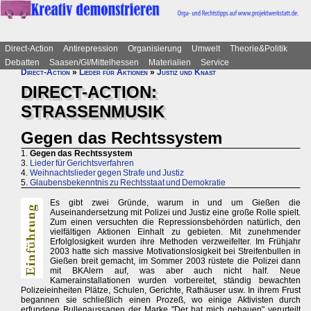
Direct-Action
Antirepression
Organisierung
Umwelt
Theorie&Politik
Debatten
Saasen/GI/Mittelhessen
Materialien
Service
Direct-Action
»
Lieder für Aktionen
»
Justiz und Knast
DIRECT-ACTION:
STRASSENMUSIK
Gegen das Rechtssystem
1.
Gegen das Rechtssystem
3.
Lieder für Gerichtsverfahren
4.
Weihnachtslieder gegen Strafe und Justiz
5.
Glaubensbekenntnis zu Rechtsstaat und Demokratie
Es gibt zwei Gründe, warum in und um Gießen die
Auseinandersetzung mit Polizei und Justiz eine große Rolle spielt.
Zum einen versuchten die Repressionsbehörden natürlich, den
vielfältigen Aktionen Einhalt zu gebieten. Mit zunehmender
Erfolglosigkeit wurden ihre Methoden verzweifelter. Im Frühjahr
2003 hatte sich massive Motivationslosigkeit bei Streifenbullen in
Gießen breit gemacht, im Sommer 2003 rüstete die Polizei dann
mit BKAlern auf, was aber auch nicht half. Neue
Kamerainstallationen wurden vorbereitet, ständig bewachten
Polizeieinheiten Plätze, Schulen, Gerichte, Rathäuser usw. In ihrem Frust
begannen sie schließlich einen Prozeß, wo einige Aktivisten durch
erfundene Bullenaussagen der Marke "Der hat mich gehauen" verurteilt