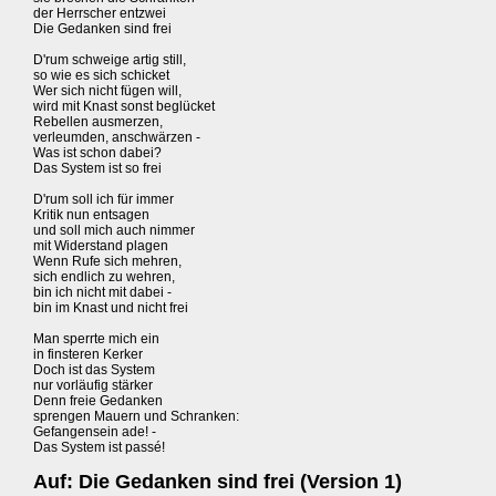
der Herrscher entzwei
Die Gedanken sind frei
D'rum schweige artig still,
so wie es sich schicket
Wer sich nicht fügen will,
wird mit Knast sonst beglücket
Rebellen ausmerzen,
verleumden, anschwärzen -
Was ist schon dabei?
Das System ist so frei
D'rum soll ich für immer
Kritik nun entsagen
und soll mich auch nimmer
mit Widerstand plagen
Wenn Rufe sich mehren,
sich endlich zu wehren,
bin ich nicht mit dabei -
bin im Knast und nicht frei
Man sperrte mich ein
in finsteren Kerker
Doch ist das System
nur vorläufig stärker
Denn freie Gedanken
sprengen Mauern und Schranken:
Gefangensein ade! -
Das System ist passé!
Auf: Die Gedanken sind frei (Version 1)