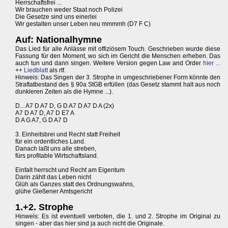
Herrschaftsfrei ...
Wir brauchen weder Staat noch Polizei
Die Gesetze sind uns einerlei
Wir gestalten unser Leben neu mmmmh (D7 F C)
Auf: Nationalhymne
Das Lied für alle Anlässe mit offiziösem Touch. Geschrieben wurde diese
Fassung für den Moment, wo sich im Gericht die Menschen erheben. Das
auch tun und dann singen. Weitere Version gegen Law and Order
hier ...
++
Liedblatt
als rtf.
Hinweis: Das Singen der 3. Strophe in umgeschriebener Form könnte den
Straftatbestand des § 90a StGB erfüllen (das Gesetz stammt halt aus noch
dunkleren Zeiten als die Hymne ...).
D... A7 D A7 D, G D A7 D A7 D A (2x)
A7 D A7 D, A7 D E7 A
D A G A7, G D A7 D
3. Einheitsbrei und Recht statt Freiheit
für ein ordentliches Land.
Danach laßt uns alle streben,
fürs profitable Wirtschaftsland.
Einfalt herrscht und Recht am Eigentum
Darin zählt das Leben nicht
Glüh als Ganzes statt des Ordnungswahns,
glühe Gießener Amtsgericht
1.+2. Strophe
Hinweis: Es ist eventuell verboten, die 1. und 2. Strophe im Original zu
singen - aber das hier sind ja auch nicht die Originale.