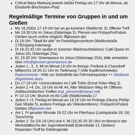
Critical Mass Marburg jeweils letzter Freitag um 17 Uhr ab Mensa, ab
Elisabeth-Blochmann-Platz
Regelmäßige Termine von Gruppen in und um
Gießen
Mo 18.20/Do 17-19 Uhr bei an.ge.kommen (Walltorstr. 3): Offener Treff
Mo 18:30 Uhr im Jokus (Ostanlage 5): Plenum von FridaysForFuture
Gießen (auch online möglich: fffgiessen.de)
Di 19 Uhr: "Stadt für alle" im Freiwilligenzentrum (Walltorstraße
17/Eingang Asterweg)
Di 18-21:45 Uhr (außer in Sommer-/Weihnachtsferien): Café Queer im
Jokus (GI, Ostanlage 25a)
Di, 19.30 Uhr: Greenpeace im Jokus (Ostanlage 25A), bitte anmelden
über
info@giessen.greenpeace.de
Jeden 1., 3., 5. Mi im Monat 19 Uhr im Ihrings: Freifunk & Chaostreff
Mittwochs 18:30-21 Uhr im Tiefenweg 7 (Alte Kupferschmiede):
Radschmiede
- Hilfe zur Selbsthilfe bei Fahrradreparatur ++
Gießener
Allgemeine dazu
Do 17-19 Uhr: Umsonstladen im Café Toller (Ernst-Toller-Weg 3)
Jeden 2.+4. Do, 18 Uhr im AK 44, Alter Wetzlarer Weg 44: Offenes
Antifaschistisches Treffen (
oat_giessen@riseup.net
)
Fr 10-13 Uhr: Brunch im Ali-Café (Walltorstraße 17
Jeden 1.+3. Freitag im Monat um 16:16 Uhr im Prototyp (Georg-Phillip-
Gail-Straße 5), andere Freitage als Videokonferenz: FridaysForFuture
Gießen (
fffgiessen.de
)
Am 1. Fr gerader Monate 19-22 Uhr im Pfarrhaus (Liebigstraße 28, GI):
Tauschring
Jeden 2. So (16-18 Uhr) und 4. Mi (18.30-20.30 Uhr) im Monat in der
Werkstattkirche der Jugendwerkstatt (Ederstraße 13, Gießen):
Reparatur-Treff für Elektrogeräte