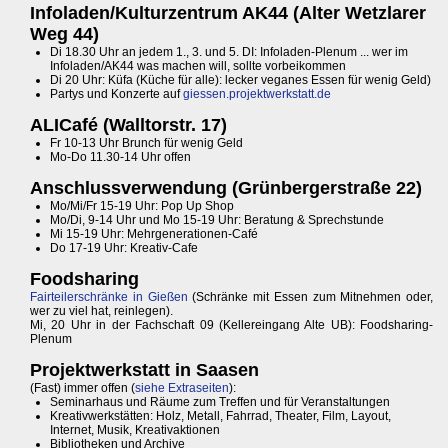
Infoladen/Kulturzentrum AK44 (Alter Wetzlarer
Weg 44)
Di 18.30 Uhr an jedem 1., 3. und 5. DI: Infoladen-Plenum ... wer im
Infoladen/AK44 was machen will, sollte vorbeikommen
Di 20 Uhr: Küfa (Küche für alle): lecker veganes Essen für wenig Geld)
Partys und Konzerte auf
giessen.projektwerkstatt.de
ALICafé (Walltorstr. 17)
Fr 10-13 Uhr Brunch für wenig Geld
Mo-Do 11.30-14 Uhr offen
Anschlussverwendung (Grünbergerstraße 22)
Mo/Mi/Fr 15-19 Uhr: Pop Up Shop
Mo/Di, 9-14 Uhr und Mo 15-19 Uhr: Beratung & Sprechstunde
Mi 15-19 Uhr: Mehrgenerationen-Café
Do 17-19 Uhr: Kreativ-Cafe
Foodsharing
Fairteilerschränke in Gießen
(Schränke mit Essen zum Mitnehmen oder,
wer zu viel hat, reinlegen).
Mi, 20 Uhr in der Fachschaft 09 (Kellereingang Alte UB): Foodsharing-
Plenum
Projektwerkstatt in Saasen
(Fast) immer offen (
siehe Extraseiten
):
Seminarhaus und Räume zum Treffen und für Veranstaltungen
Kreativwerkstätten: Holz, Metall, Fahrrad, Theater, Film, Layout,
Internet, Musik, Kreativaktionen
Bibliotheken und Archive