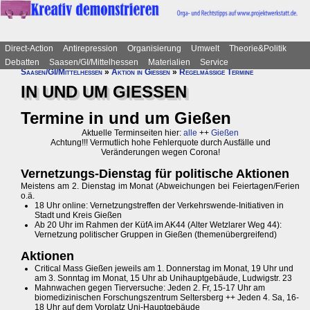
Direct-Action
Antirepression
Organisierung
Umwelt
Theorie&Politik
Debatten
Saasen/GI/Mittelhessen
Materialien
Service
Saasen/GI/Mittelhessen
»
Aktion in Gießen
»
Regelmäßige Termine
IN UND UM GIESSEN
Termine in und um Gießen
Aktuelle Terminseiten hier:
alle
++
Gießen
Achtung!!! Vermutlich hohe Fehlerquote durch Ausfälle und
Veränderungen wegen Corona!
Vernetzungs-Dienstag für politische Aktionen
Meistens am 2. Dienstag im Monat (Abweichungen bei Feiertagen/Ferien
o.ä.
18 Uhr online: Vernetzungstreffen der Verkehrswende-Initiativen in
Stadt und Kreis Gießen
Ab 20 Uhr im Rahmen der KüfA im AK44 (Alter Wetzlarer Weg 44):
Vernetzung politischer Gruppen in Gießen (themenübergreifend)
Aktionen
Critical Mass Gießen jeweils am 1. Donnerstag im Monat, 19 Uhr und
am 3. Sonntag im Monat, 15 Uhr ab Unihauptgebäude, Ludwigstr. 23
Mahnwachen gegen Tierversuche: Jeden 2. Fr, 15-17 Uhr am
biomedizinischen Forschungszentrum Seltersberg ++ Jeden 4. Sa, 16-
18 Uhr auf dem Vorplatz Uni-Hauptgebäude