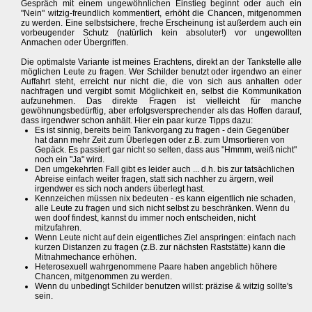
Gespräch mit einem ungewöhnlichen Einstieg beginnt oder auch ein
"Nein" witzig-freundlich kommentiert, erhöht die Chancen, mitgenommen
zu werden. Eine selbstsichere, freche Erscheinung ist außerdem auch ein
vorbeugender Schutz (natürlich kein absoluter!) vor ungewollten
Anmachen oder Übergriffen.
Die optimalste Variante ist meines Erachtens, direkt an der Tankstelle alle
möglichen Leute zu fragen. Wer Schilder benutzt oder irgendwo an einer
Auffahrt steht, erreicht nur nicht die, die von sich aus anhalten oder
nachfragen und vergibt somit Möglichkeit en, selbst die Kommunikation
aufzunehmen. Das direkte Fragen ist vielleicht für manche
gewöhnungsbedürftig, aber erfolgsversprechender als das Hoffen darauf,
dass irgendwer schon anhält. Hier ein paar kurze Tipps dazu:
Es ist sinnig, bereits beim Tankvorgang zu fragen - dein Gegenüber
hat dann mehr Zeit zum Überlegen oder z.B. zum Umsortieren von
Gepäck. Es passiert gar nicht so selten, dass aus "Hmmm, weiß nicht"
noch ein "Ja" wird.
Den umgekehrten Fall gibt es leider auch ... d.h. bis zur tatsächlichen
Abreise einfach weiter fragen, statt sich nachher zu ärgern, weil
irgendwer es sich noch anders überlegt hast.
Kennzeichen müssen nix bedeuten - es kann eigentlich nie schaden,
alle Leute zu fragen und sich nicht selbst zu beschränken. Wenn du
wen doof findest, kannst du immer noch entscheiden, nicht
mitzufahren.
Wenn Leute nicht auf dein eigentliches Ziel anspringen: einfach nach
kurzen Distanzen zu fragen (z.B. zur nächsten Raststätte) kann die
Mitnahmechance erhöhen.
Heterosexuell wahrgenommene Paare haben angeblich höhere
Chancen, mitgenommen zu werden.
Wenn du unbedingt Schilder benutzen willst: präzise & witzig sollte's
sein.