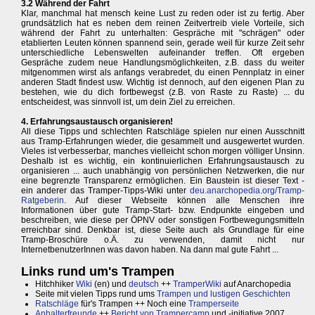
3.2 Während der Fahrt
Klar, manchmal hat mensch keine Lust zu reden oder ist zu fertig. Aber
grundsätzlich hat es neben dem reinen Zeitvertreib viele Vorteile, sich
während der Fahrt zu unterhalten: Gespräche mit "schrägen" oder
etablierten Leuten können spannend sein, gerade weil für kurze Zeit sehr
unterschiedliche Lebenswelten aufeinander treffen. Oft ergeben
Gespräche zudem neue Handlungsmöglichkeiten, z.B. dass du weiter
mitgenommen wirst als anfangs verabredet, du einen Pennplatz in einer
anderen Stadt findest usw. Wichtig ist dennoch, auf den eigenen Plan zu
bestehen, wie du dich fortbewegst (z.B. von Raste zu Raste) ... du
entscheidest, was sinnvoll ist, um dein Ziel zu erreichen.
4. Erfahrungsaustausch organisieren!
All diese Tipps und schlechten Ratschläge spielen nur einen Ausschnitt
aus Tramp-Erfahrungen wieder, die gesammelt und ausgewertet wurden.
Vieles ist verbesserbar, manches vielleicht schon morgen völliger Unsinn.
Deshalb ist es wichtig, ein kontinuierlichen Erfahrungsaustausch zu
organisieren ... auch unabhängig von persönlichen Netzwerken, die nur
eine begrenzte Transparenz ermöglichen. Ein Baustein ist dieser Text -
ein anderer das Tramper-Tipps-Wiki unter
deu.anarchopedia.org/Tramp-
Ratgeberin
. Auf dieser Webseite können alle Menschen ihre
Informationen über gute Tramp-Start- bzw. Endpunkte eingeben und
beschreiben, wie diese per ÖPNV oder sonstigen Fortbewegungsmitteln
erreichbar sind. Denkbar ist, diese Seite auch als Grundlage für eine
Tramp-Broschüre o.Ä. zu verwenden, damit nicht nur
InternetbenutzerInnen was davon haben. Na dann mal gute Fahrt ...
Links rund um's Trampen
Hitchhiker
Wiki
(en) und
deutsch
++
TramperWiki
auf Anarchopedia
Seite mit vielen Tipps rund ums
Trampen und lustigen Geschichten
Ratschläge
für's Trampen ++ Noch eine
Tramperseite
Anhalterfreunde
++
Bericht von Trampercamp
und -initiative 2007