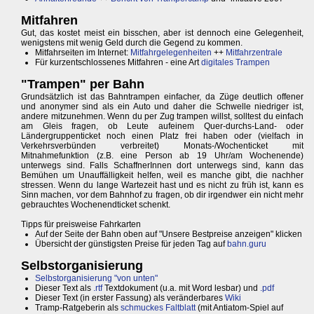
Mitfahren
Gut, das kostet meist ein bisschen, aber ist dennoch eine Gelegenheit,
wenigstens mit wenig Geld durch die Gegend zu kommen.
Mitfahrseiten im Internet:
Mitfahrgelegenheiten
++
Mitfahrzentrale
Für kurzentschlossenes Mitfahren - eine Art
digitales Trampen
"Trampen" per Bahn
Grundsätzlich ist das Bahntrampen einfacher, da Züge deutlich offener
und anonymer sind als ein Auto und daher die Schwelle niedriger ist,
andere mitzunehmen. Wenn du per Zug trampen willst, solltest du einfach
am Gleis fragen, ob Leute aufeinem Quer-durchs-Land- oder
Ländergruppenticket noch einen Platz frei haben oder (vielfach in
Verkehrsverbünden verbreitet) Monats-/Wochenticket mit
Mitnahmefunktion (z.B. eine Person ab 19 Uhr/am Wochenende)
unterwegs sind. Falls SchaffnerInnen dort unterwegs sind, kann das
Bemühen um Unauffälligkeit helfen, weil es manche gibt, die nachher
stressen. Wenn du lange Wartezeit hast und es nicht zu früh ist, kann es
Sinn machen, vor dem Bahnhof zu fragen, ob dir irgendwer ein nicht mehr
gebrauchtes Wochenendticket schenkt.
Tipps für preisweise Fahrkarten
Auf der Seite der Bahn oben auf "Unsere Bestpreise anzeigen" klicken
Übersicht der günstigsten Preise für jeden Tag auf
bahn.guru
Selbstorganisierung
Selbstorganisierung "von unten"
Dieser Text als
.rtf
Textdokument (u.a. mit Word lesbar) und
.pdf
Dieser Text (in erster Fassung) als veränderbares
Wiki
Tramp-Ratgeberin als
schmuckes Faltblatt
(mit Antiatom-Spiel auf