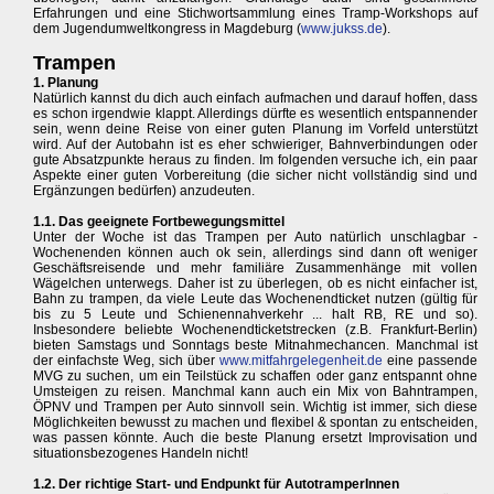
Erfahrungen und eine Stichwortsammlung eines Tramp-Workshops auf
dem Jugendumweltkongress in Magdeburg (
www.jukss.de
).
Trampen
1. Planung
Natürlich kannst du dich auch einfach aufmachen und darauf hoffen, dass
es schon irgendwie klappt. Allerdings dürfte es wesentlich entspannender
sein, wenn deine Reise von einer guten Planung im Vorfeld unterstützt
wird. Auf der Autobahn ist es eher schwieriger, Bahnverbindungen oder
gute Absatzpunkte heraus zu finden. Im folgenden versuche ich, ein paar
Aspekte einer guten Vorbereitung (die sicher nicht vollständig sind und
Ergänzungen bedürfen) anzudeuten.
1.1. Das geeignete Fortbewegungsmittel
Unter der Woche ist das Trampen per Auto natürlich unschlagbar -
Wochenenden können auch ok sein, allerdings sind dann oft weniger
Geschäftsreisende und mehr familiäre Zusammenhänge mit vollen
Wägelchen unterwegs. Daher ist zu überlegen, ob es nicht einfacher ist,
Bahn zu trampen, da viele Leute das Wochenendticket nutzen (gültig für
bis zu 5 Leute und Schienennahverkehr ... halt RB, RE und so).
Insbesondere beliebte Wochenendticketstrecken (z.B. Frankfurt-Berlin)
bieten Samstags und Sonntags beste Mitnahmechancen. Manchmal ist
der einfachste Weg, sich über
www.mitfahrgelegenheit.de
eine passende
MVG zu suchen, um ein Teilstück zu schaffen oder ganz entspannt ohne
Umsteigen zu reisen. Manchmal kann auch ein Mix von Bahntrampen,
ÖPNV und Trampen per Auto sinnvoll sein. Wichtig ist immer, sich diese
Möglichkeiten bewusst zu machen und flexibel & spontan zu entscheiden,
was passen könnte. Auch die beste Planung ersetzt Improvisation und
situationsbezogenes Handeln nicht!
1.2. Der richtige Start- und Endpunkt für AutotramperInnen