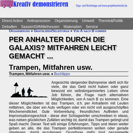
Direct-Action
Antirepression
Organisierung
Umwelt
Theorie&Politik
Debatten
Saasen/GI/Mittelhessen
Materialien
Service
Organisierung
»
Gratisleben/Selbstorga
»
Von A nach B kommen
PER ANHALTER DURCH DIE
GALAXIS? MITFAHREN LEICHT
GEMACHT ...
Trampen, Mitfahren usw.
Trampen, Mitfahren usw.
●
Buchtipps
Angesichts steigender Bahnpreise stellt sich für
viele, die das Geld nicht haben oder ganz
bewusst ein selbstorganisiertes Leben ohne
Job führen, die Frage nach alternativen
Möglichkeiten, von A nach B zu kommen. Eine
dieser Möglichkeiten ist das Trampen, d.h. per Anhalterin mit Leuten
mitfahren, die über ein Auto verfügen oder ein nicht voll ausgeschöpftes
Wochenendticket. Gute Vorbereitung, freundliches Auftreten und
Improvisationsgeschick - diese drei Schlagwörter umschreiben in etwas,
was neben glücklichen Zufällen wichtig ist, damit das Trampen gelingt und
Spaß macht. Dieser Text will einige Erfahrungen, Tipps und Ideen weiter
geben an alle, die das Trampen perfektionieren wollen oder gerade
überlegen, damit anzufangen. Grundlage dafür sind gesammelte