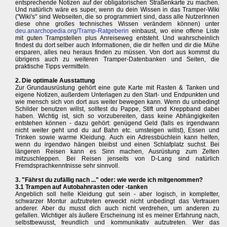
entsprechende Notizen auf der obligatorischen Straßenkarte zu machen.
Und natürlich wäre es super, wenn du dein Wissen in das Tramper-Wiki
("Wiki's" sind Webseiten, die so programmiert sind, dass alle NutzerInnen
diese ohne großes technisches Wissen verändern können) unter
deu.anarchopedia.org/Tramp-Ratgeberin
einbaust, wo eine offene Liste
mit guten Trampstellen plus Anreiseweg entsteht. Und wahrscheinlich
findest du dort selber auch Informationen, die dir helfen und dir die Mühe
ersparen, alles neu heraus finden zu müssen. Von dort aus kommst du
übrigens auch zu weiteren Tramper-Datenbanken und Seiten, die
praktische Tipps vermitteln.
2. Die optimale Ausstattung
Zur Grundausrüstung gehört eine gute Karte mit Rasten & Tanken und
eigene Notizen, außerdem Unterlagen zu den Start- und Endpunkten und
wie mensch sich von dort aus weiter bewegen kann. Wenn du unbedingt
Schilder benutzen willst, solltest du Pappe, Stift und Kreppband dabei
haben. Wichtig ist, sich so vorzubereiten, dass keine Abhängigkeiten
entstehen können - dazu gehört: genügend Geld (falls es irgendwann
nicht weiter geht und du auf Bahn etc. umsteigen willst), Essen und
Trinken sowie warme Kleidung. Auch ein Adressbüchlein kann helfen,
wenn du irgendwo hängen bleibst und einen Schlafplatz suchst. Bei
längeren Reisen kann es Sinn machen, Ausrüstung zum Zelten
mitzuschleppen. Bei Reisen jenseits von D-Lang sind natürlich
Fremdsprachkenntnisse sehr sinnvoll.
3. "Fährst du zufällig nach ..." oder: wie werde ich mitgenommen?
3.1 Trampen auf Autobahnrasten oder -tanken
Angeblich soll helle Kleidung gut sein - aber logisch, in kompletter,
schwarzer Montur aufzutreten erweckt nicht unbedingt das Vertrauen
anderer. Aber du musst dich auch nicht verdrehen, um anderen zu
gefallen. Wichtiger als äußere Erscheinung ist es meiner Erfahrung nach,
selbstbewusst, freundlich und kommunikativ aufzutreten. Wer das