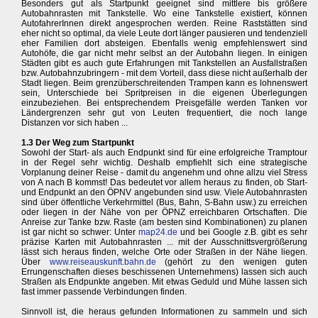
Besonders gut als Startpunkt geeignet sind mittlere bis größere
Autobahnrasten mit Tankstelle. Wo eine Tankstelle existiert, können
AutofahrerInnen direkt angesprochen werden. Reine Raststätten sind
eher nicht so optimal, da viele Leute dort länger pausieren und tendenziell
eher Familien dort absteigen. Ebenfalls wenig empfehlenswert sind
Autohöfe, die gar nicht mehr selbst an der Autobahn liegen. In einigen
Städten gibt es auch gute Erfahrungen mit Tankstellen an Ausfallstraßen
bzw. Autobahnzubringern - mit dem Vorteil, dass diese nicht außerhalb der
Stadt liegen. Beim grenzüberschreitenden Trampen kann es lohnenswert
sein, Unterschiede bei Spritpreisen in die eigenen Überlegungen
einzubeziehen. Bei entsprechendem Preisgefälle werden Tanken vor
Ländergrenzen sehr gut von Leuten frequentiert, die noch lange
Distanzen vor sich haben ...
1.3 Der Weg zum Startpunkt
Sowohl der Start- als auch Endpunkt sind für eine erfolgreiche Tramptour
in der Regel sehr wichtig. Deshalb empfiehlt sich eine strategische
Vorplanung deiner Reise - damit du angenehm und ohne allzu viel Stress
von A nach B kommst! Das bedeutet vor allem heraus zu finden, ob Start-
und Endpunkt an den ÖPNV angebunden sind usw. Viele Autobahnrasten
sind über öffentliche Verkehrmittel (Bus, Bahn, S-Bahn usw.) zu erreichen
oder liegen in der Nähe von per ÖPNZ erreichbaren Ortschaften. Die
Anreise zur Tanke bzw. Raste (am besten sind Kombinationen) zu planen
ist gar nicht so schwer: Unter
map24.de
und bei Google z.B. gibt es sehr
präzise Karten mit Autobahnrasten ... mit der Ausschnittsvergrößerung
lässt sich heraus finden, welche Orte oder Straßen in der Nähe liegen.
Über
www.reiseauskunft.bahn.de
(gehört zu den wenigen guten
Errungenschaften dieses beschissenen Unternehmens) lassen sich auch
Straßen als Endpunkte angeben. Mit etwas Geduld und Mühe lassen sich
fast immer passende Verbindungen finden.
Sinnvoll ist, die heraus gefunden Informationen zu sammeln und sich