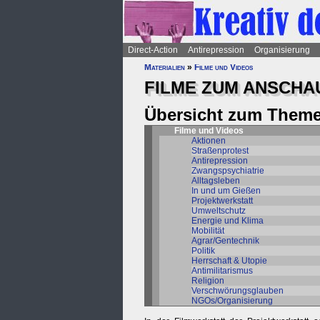
Direct-Action
Antirepression
Organisierung
Materialien
»
Filme und Videos
FILME ZUM ANSCHAU
Übersicht zum Theme
Filme und Videos
Aktionen
Straßenprotest
Antirepression
Zwangspsychiatrie
Alltagsleben
In und um Gießen
Projektwerkstatt
Umweltschutz
Energie und Klima
Mobilität
Agrar/Gentechnik
Politik
Herrschaft & Utopie
Antimilitarismus
Religion
Verschwörungsglauben
NGOs/Organisierung