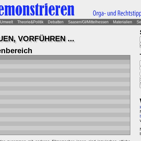
Umwelt
Theorie&Politik
Debatten
Saasen/GI/Mittelhessen
Materialien
Se
EN, VORFÜHREN ...
nbereich