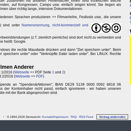
t oder zusammen mit anderen Filmemacher_innen sind inzwischen etliche
enden, auf Kongressen, Camps usw. einfach zeigen könnt. Sie liegen als
lmen über richtig lange, intensive Dokumentationen.
hiedenen Sprachen produzieren ++ Filmverleihe, Festivals usw., die unsere
) sind unter
Namensnennung, nicht-kommerziell und
rbeeinblendungen (z.T. ziemlich peinliche) sind dort nicht zu vermeiden und
e heißt: Google.
dows die rechte Maustaste drücken und dann "Ziel speichern unter". Beim
speichern unter" oder "Verknüpfte Datei laden unter". Bei LINUX: Rechte
Filmen Anderer
t 1/2016 (
Webseite
++ PDF Seite
1
und
2
)
tt 2/2016 (
Webseite
++
PDF
)
Spende an "Spenden&Aktionen", IBAN DE29 5139 0000 0092 8818 06
ss der Kontoinhaber nicht passt, einfach ignorieren - wir haben unseren
die mit der Bank abgesprochen sind.
↑
· © 1994-2026 Demorecht·
Kontakt
/
Impressum
·
FAQ
·
RSS-Feed
Vertrag widerrufen