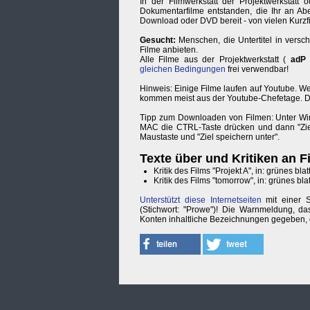
In der Filmwerkstatt der Projektwerkstat
Dokumentarfilme entstanden, die Ihr an Ab
Download oder DVD bereit - von vielen Kurzfi
Gesucht:
Menschen, die Untertitel in versc
Filme anbieten.
Alle Filme aus der Projektwerkstatt (
adP
gleichen Bedingungen
frei verwendbar!
Hinweis: Einige Filme laufen auf Youtube. We
kommen meist aus der Youtube-Chefetage. Di
Tipp zum Downloaden von Filmen: Unter Win
MAC die CTRL-Taste drücken und dann "Ziel 
Maustaste und "Ziel speichern unter".
Texte über und Kritiken an 
Kritik des Films "Projekt A", in: grünes blat
Kritik des Films "tomorrow", in: grünes bla
Unterstützt diese Internetseiten
mit einer 
(Stichwort: "Prowe")! Die Warnmeldung, da
Konten inhaltliche Bezeichnungen gegeben, 