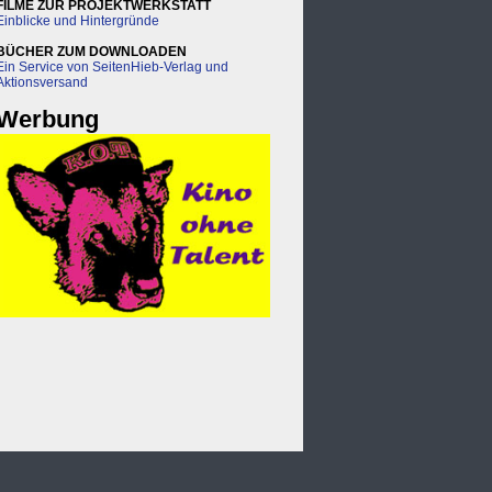
FILME ZUR PROJEKTWERKSTATT
Einblicke und Hintergründe
BÜCHER ZUM DOWNLOADEN
Ein Service von SeitenHieb-Verlag und
Aktionsversand
Werbung