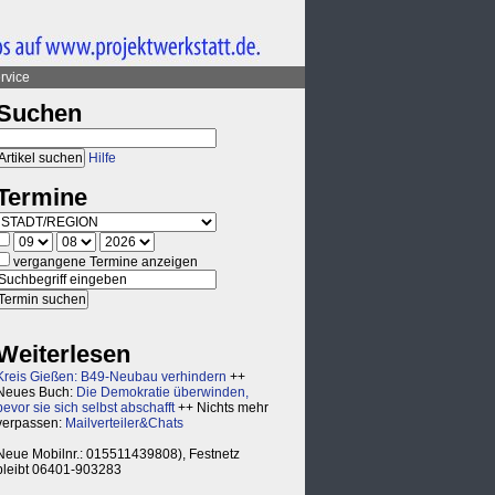
rvice
Suchen
Hilfe
Termine
vergangene Termine anzeigen
Weiterlesen
Kreis Gießen: B49-Neubau verhindern
++
Neues Buch:
Die Demokratie überwinden,
bevor sie sich selbst abschafft
++ Nichts mehr
verpassen:
Mailverteiler&Chats
Neue Mobilnr.: 015511439808), Festnetz
bleibt 06401-903283