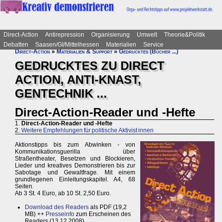
Direct-Action
Antirepression
Organisierung
Umwelt
Theorie&Politik
Debatten
Saasen/GI/Mittelhessen
Materialien
Service
Direct-Action
»
Materialien & Support
»
Gedrucktes (Bücher ...)
GEDRUCKTES ZU DIRECT
ACTION, ANTI-KNAST,
GENTECHNIK ...
Direct-Action-Reader und -Hefte
1.
Direct-Action-Reader und -Hefte
2.
Weitere Empfehlungen für politische Aktivist innen
Aktionstipps bis zum Abwinken - von
Kommunikationsguerilla über
Straßentheater, Besetzen und Blockieren,
Lieder und kreatives Demonstrieren bis zur
Sabotage und Gewaltfrage. Mit einem
grundlegenen Einleitungskapitel. A4, 68
Seiten.
Ab 3 St. 4 Euro, ab 10 St. 2,50 Euro.
Download des Readers
als PDF (19,2
MB) ++
Presseinfo
zum Erscheinen des
Readers (13.12.2008)