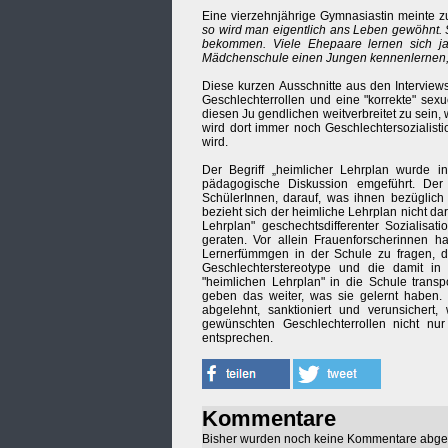
Eine vierzehnjährige Gymnasiastin meinte z
so wird man eigentlich ans Leben gewöhnt. S
bekommen. Viele Ehepaare lernen sich j
Mädchenschule einen Jungen kennenlernen, da
Diese kurzen Ausschnitte aus den Interview
Geschlechterrollen und eine "korrekte" sex
diesen Ju gendlichen weitverbreitet zu sein,
wird dort immer noch Geschlechtersozialist
wird.
Der Begriff „heimlicher Lehrplan wurde i
pädagogische Diskussion emgeführt. Der 
SchülerInnen, darauf, was ihnen bezüglich 
bezieht sich der heimliche Lehrplan nicht dar
Lehrplan" geschechtsdifferenter Sozialisat
geraten. Vor allein Frauenforscherinnen h
Lernerfümmgen in der Schule zu fragen, di
Geschlechterstereotype und die damit 
"heimlichen Lehrplan" in die Schule transp
geben das weiter, was sie gelernt haben. D
abgelehnt, sanktioniert und verunsicher
gewünschten Geschlechterrollen nicht nu
entsprechen.
Kommentare
Bisher wurden noch keine Kommentare abg