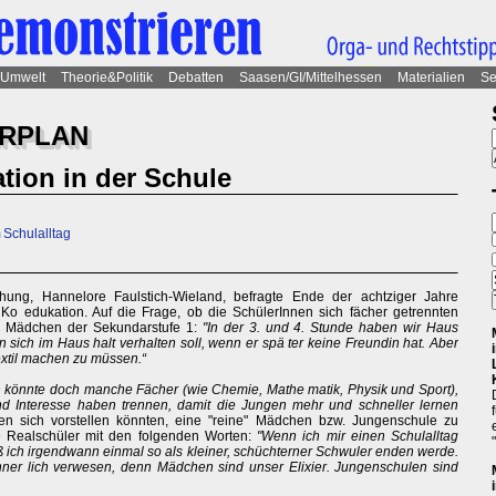
Umwelt
Theorie&Politik
Debatten
Saasen/GI/Mittelhessen
Materialien
Se
HRPLAN
tion in der Schule
 Schulalltag
schung, Hannelore Faulstich-Wieland, befragte Ende der achtziger Jahre
Ko edukation. Auf die Frage, ob die SchülerInnen sich fächer getrennten
ein Mädchen der Sekundarstufe 1:
"In der 3. und 4. Stunde haben wir Haus
n sich im Haus halt verhalten soll, wenn er spä ter keine Freundin hat. Aber
Textil machen zu müssen.“
 könnte doch manche Fächer (wie Chemie, Mathe matik, Physik und Sport),
d Interesse haben trennen, damit die Jungen mehr und schneller lernen
en sich vorstellen könnten, eine "reine" Mädchen bzw. Jungenschule zu
e Realschüler mit den folgenden Worten:
"Wenn ich mir einen Schulalltag
 ich irgendwann einmal so als kleiner, schüchterner Schwuler enden werde.
nner lich verwesen, denn Mädchen sind unser Elixier. Jungenschulen sind