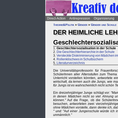
Direct-Action
Antirepression
Organisierung
Theorie&Politik
»
Gender
»
Gender und Schule
DER HEIMLICHE LE
Geschlechtersozialisa
1.
Geschlechtersozialisation in der Schule
2.
Die Geschlechterhierarchie in der Schule
3.
Versteckte Diskriminierung von Mädchen im
4.
Rollenklischees in Schulbüchern
5.
Literaturverzeichnis
Die Universitätsprofessorin für Frauenfor
SchülerInnen aller Altersstufen zum Thema 
Unterricht vorstellen könnten, antwortete 
wirtschaft, da lernen auch die Jungs, wie ma
für Jungs ist es wahrscheinlich nicht schön 
Ein dreizehnjähriger Junge schlägt vor:
"Man
in denen Mädchen nicht so viel Ahnung un
können."
Auf die Frage, ob die SchülerInn
besuchen, antworteten zwei vierzehnjährig
ohne Mädchen vorstelle, dann denke ich, daß
" und:
"Auf
einer Jungenschule würde ich i
unmännlich."