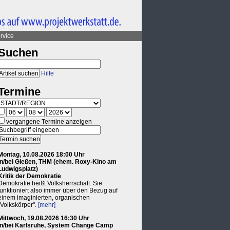
rvice
Suchen
Hilfe
Termine
vergangene Termine anzeigen
Montag, 10.08.2026 18:00 Uhr
in/bei Gießen, THM (ehem. Roxy-Kino am
Ludwigsplatz)
Kritik der Demokratie
Demokratie heißt Volksherrschaft. Sie
funktioniert also immer über den Bezug auf
einem imaginierten, organischen
"Volkskörper".
[mehr]
Mittwoch, 19.08.2026 16:30 Uhr
in/bei Karlsruhe, System Change Camp