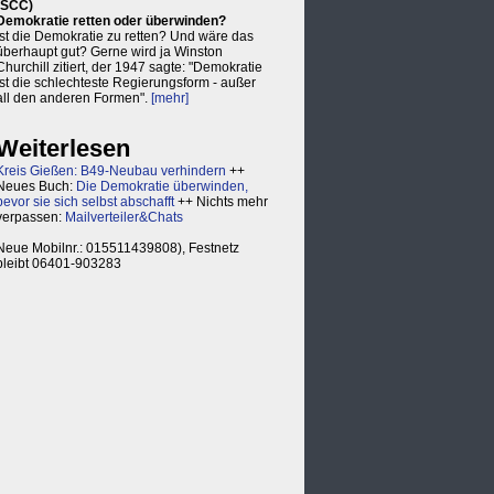
(SCC)
Demokratie retten oder überwinden?
Ist die Demokratie zu retten? Und wäre das
überhaupt gut? Gerne wird ja Winston
Churchill zitiert, der 1947 sagte: "Demokratie
ist die schlechteste Regierungsform - außer
all den anderen Formen".
[mehr]
Weiterlesen
Kreis Gießen: B49-Neubau verhindern
++
Neues Buch:
Die Demokratie überwinden,
bevor sie sich selbst abschafft
++ Nichts mehr
verpassen:
Mailverteiler&Chats
Neue Mobilnr.: 015511439808), Festnetz
bleibt 06401-903283