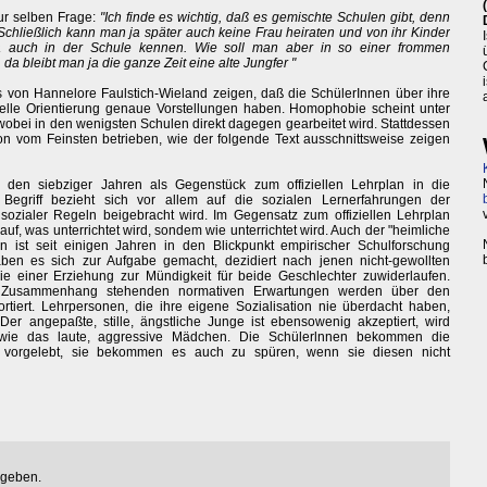
ur selben Frage:
"Ich finde es wichtig, daß es gemischte Schulen gibt, denn
chließlich kann man ja später auch keine Frau heiraten und von ihr Kinder
a auch in der Schule kennen. Wie soll man aber in so einer frommen
 bleibt man ja die ganze Zeit eine alte Jungfer "
s von Hannelore Faulstich-Wieland zeigen, daß die SchülerInnen über ihre
uelle Orientierung genaue Vorstellungen haben. Homophobie scheint unter
 wobei in den wenigsten Schulen direkt dagegen gearbeitet wird. Stattdessen
ion vom Feinsten betrieben, wie der folgende Text ausschnittsweise zeigen
n den siebziger Jahren als Gegenstück zum offiziellen Lehrplan in die
Begriff bezieht sich vor allem auf die sozialen Lernerfahrungen der
sozialer Regeln beigebracht wird. Im Gegensatz zum offiziellen Lehrplan
auf, was unterrichtet wird, sondem wie unterrichtet wird. Auch der "heimliche
ion ist seit einigen Jahren in den Blickpunkt empirischer Schulforschung
aben es sich zur Aufgabe gemacht, dezidiert nach jenen nicht-gewollten
e einer Erziehung zur Mündigkeit für beide Geschlechter zuwiderlaufen.
in Zusammenhang stehenden normativen Erwartungen werden über den
ortiert. Lehrpersonen, die ihre eigene Sozialisation nie überdacht haben,
er angepaßte, stille, ängstliche Junge ist ebensowenig akzeptiert, wird
t, wie das laute, aggressive Mädchen. Die Schülerlnnen bekommen die
r vorgelebt, sie bekommen es auch zu spüren, wenn sie diesen nicht
egeben.