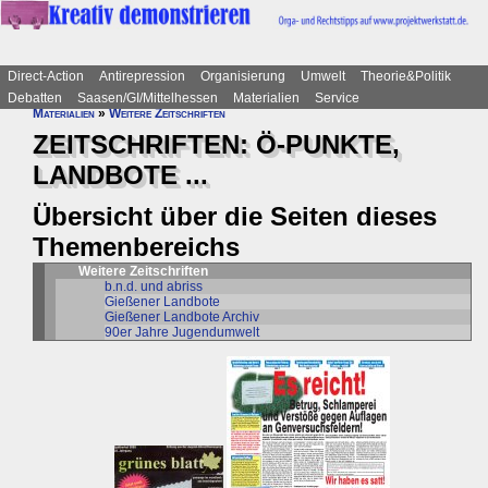
Direct-Action
Antirepression
Organisierung
Umwelt
Theorie&Politik
Debatten
Saasen/GI/Mittelhessen
Materialien
Service
Materialien
»
Weitere Zeitschriften
ZEITSCHRIFTEN: Ö-PUNKTE,
LANDBOTE ...
Übersicht über die Seiten dieses
Themenbereichs
Weitere Zeitschriften
b.n.d. und abriss
Gießener Landbote
Gießener Landbote Archiv
90er Jahre Jugendumwelt