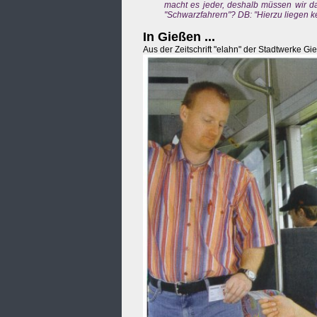
macht es jeder, deshalb müssen wir d
"Schwarzfahrern"? DB: "Hierzu liegen k
In Gießen ...
Aus der Zeitschrift "elahn" der Stadtwerke Gie