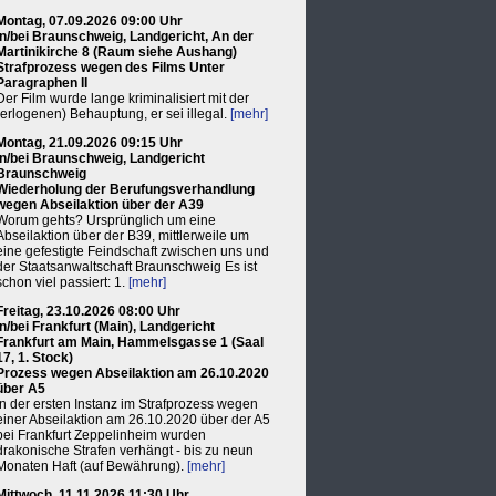
Montag, 07.09.2026 09:00 Uhr
in/bei Braunschweig, Landgericht, An der
Martinikirche 8 (Raum siehe Aushang)
Strafprozess wegen des Films Unter
Paragraphen II
Der Film wurde lange kriminalisiert mit der
(erlogenen) Behauptung, er sei illegal.
[mehr]
Montag, 21.09.2026 09:15 Uhr
in/bei Braunschweig, Landgericht
Braunschweig
Wiederholung der Berufungsverhandlung
wegen Abseilaktion über der A39
Worum gehts? Ursprünglich um eine
Abseilaktion über der B39, mittlerweile um
eine gefestigte Feindschaft zwischen uns und
der Staatsanwaltschaft Braunschweig Es ist
schon viel passiert: 1.
[mehr]
Freitag, 23.10.2026 08:00 Uhr
in/bei Frankfurt (Main), Landgericht
Frankfurt am Main, Hammelsgasse 1 (Saal
17, 1. Stock)
Prozess wegen Abseilaktion am 26.10.2020
über A5
In der ersten Instanz im Strafprozess wegen
einer Abseilaktion am 26.10.2020 über der A5
bei Frankfurt Zeppelinheim wurden
drakonische Strafen verhängt - bis zu neun
Monaten Haft (auf Bewährung).
[mehr]
Mittwoch, 11.11.2026 11:30 Uhr