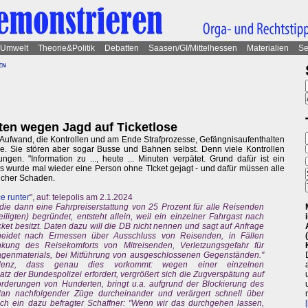
Umwelt
Theorie&Politik
Debatten
Saasen/GI/Mittelhessen
Materialien
Se
en
en wegen Jagd auf Ticketlose
Aufwand, die Kontrollen und am Ende Strafprozesse, Gefängnisaufenthalten
le. Sie stören aber sogar Busse und Bahnen selbst. Denn viele Kontrollen
gen. "Information zu ..., heute ... Minuten verpätet. Grund dafür ist ein
 Es wurde mal wieder eine Person ohne TIcket gejagt - und dafür müssen alle
licher Schaden.
e runter
", auf: telepolis am 2.1.2024
ie dann eine Fahrpreiserstattung von 25 Prozent für alle Reisenden
iligten) begründet, entsteht allein, weil ein einzelner Fahrgast nach
cket besitzt. Daten dazu will die DB nicht nennen und sagt auf Anfrage
cheidet nach Ermessen über Ausschluss von Reisenden, in Fällen
nkung des Reisekomforts von Mitreisenden, Verletzungsgefahr für
genmaterials, bei Mitführung von ausgeschlossenen Gegenständen."
idenz, dass genau dies vorkommt: wegen einer einzelnen
tz der Bundespolizei erfordert, vergrößert sich die Zugverspätung auf
rderungen von Hunderten, bringt u.a. aufgrund der Blockierung des
an nachfolgender Züge durcheinander und verärgert schnell über
ch ein dazu befragter Schaffner: "Wenn wir das durchgehen lassen,