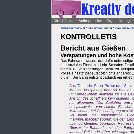
Direct-Action
Antirepression
Organisierung
Antirepression
»
Strafvorwürfe
»
Schwarzfahr
KONTROLLETIS
Bericht aus Gießen
Verspätungen und hohe Kost
Das Fahrkartenwesen, der dafür notwendige 
und soziales Elend sind ein Schaden für al
führen zu Verzögerungen, also zu Verspätun
Polizeieinsatz" bedeutet oft nichts anderes:
bluten. Der Bahn entsteht dadurch ein erheb
Aus "
Deutsche Bahn: Preise rauf, Servic
Manche Verspätung über 60 Minuten, d
(mit erheblichem Aufwand für alle Bete
Ansicht des Schaffners kein gültiges Ti
nur allgemein: "Der Zugführer ents
beispielsweise von starker Einschrä
Mitreisende, bei Beschädigung des Wa
So bleibt die anekdotische Ev
"Fahrpreisnacherhebung", die den Einsa
über 60 Minuten, begründet Regressfo
Gleises im Bahnhof auch den Fahrpl
tausend Reisende. Aber, wie sagte do