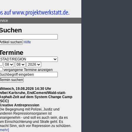
rvice
Suchen
Hilfe
Termine
vergangene Termine anzeigen
Mittwoch, 19.08.2026 14:30 Uhr
in/bei Karlsruhe, EndCement/Wald-statt-
Asphalt-Zelt auf dem System Change Camp
(SCC)
Kreative Antirepression
Die Begegnung mit Polizei, Justiz und
anderen Repressionsorganen ist
unangenehm - und soll es auch sein, da es
um Einschüchterung und Strafe geht. Es
macht Sinn, sich vor Repression zu schützen.
[mehr]