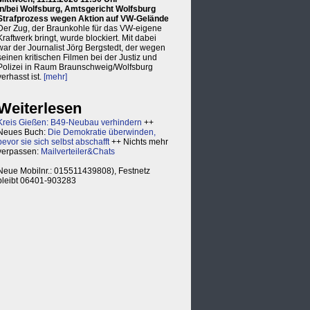
in/bei Wolfsburg, Amtsgericht Wolfsburg
Strafprozess wegen Aktion auf VW-Gelände
Der Zug, der Braunkohle für das VW-eigene
Kraftwerk bringt, wurde blockiert. Mit dabei
war der Journalist Jörg Bergstedt, der wegen
seinen kritischen Filmen bei der Justiz und
Polizei in Raum Braunschweig/Wolfsburg
verhasst ist.
[mehr]
Weiterlesen
Kreis Gießen: B49-Neubau verhindern
++
Neues Buch:
Die Demokratie überwinden,
bevor sie sich selbst abschafft
++ Nichts mehr
verpassen:
Mailverteiler&Chats
Neue Mobilnr.: 015511439808), Festnetz
bleibt 06401-903283