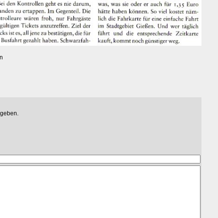
n
egeben.