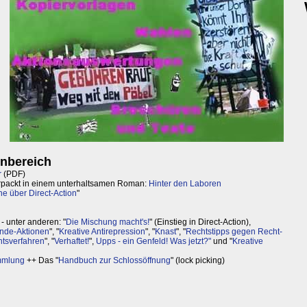
nbereich
r
(PDF)
erpackt in einem unterhaltsamen Roman:
Hinter den Laboren
e über Direct-Action
"
- unter anderen: "
Die Mischung macht's!
" (Einstieg in Direct-Action),
nde-Aktionen
", "
Kreative Antirepression
", "
Knast
", "
Rechtstipps gegen Recht-
htsverfahren
", "
Verhaftet!
",
Upps - ein Genfeld! Was jetzt?"
und "
Kreative
mlung
++ Das "
Handbuch zur Schlossöffnung
" (lock picking)