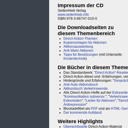
Impressum der CD
SeitenHieb Verlag
www.seitenhieb.info
ISBN 978-3-86747-010-0
Die Downloadseiten zu
diesem Themenbereich
Direct-Action-Themen
Kopiervorlagen für Aktionen
Aktionsauswertung
Anti-Wahl-Aktionen
Tipps für Besetzungen
(mit Unterseite:
Knotentechnik
)
Die Bücher in diesem Theme
Das Standardwerk:
"Direct Action"-Reade
Direct-Action-Ideen und -Erfahrungen, v
Hintergründe und Erfahrungen: "
Gespräch
Anti-Auto-Aktionsbuch
Aktionsbuch Verkehrswende
Alle Direct-Action-Hefte auf der
Extraseite
"
Kommunikation subversiv
", "
Verkehrswe
Extremisten
", "
Lieder für Aktionen
", "
Geric
Antirepression
"
Blockadefibel als
PDF
und als
HTML-Sam
Der kommende Aufstand
Weitere Highlights
Übersichtsseite
Direct-Action-Material