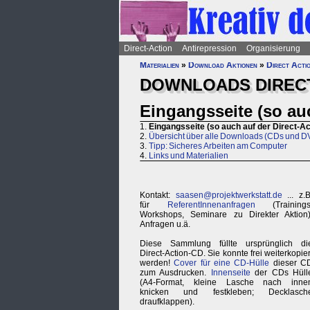
Direct-Action
Antirepression
Organisierung
Materialien
»
Download Aktionen
»
Direct Acti
DOWNLOADS DIREC
Eingangsseite (so au
1.
Eingangsseite (so auch auf der Direct-A
2.
Übersicht über alle Downloads (CDs und D
3.
Tipp: Sicheres Arbeiten am Computer
4.
Links und Materialien
Kontakt:
saasen@projektwerkstatt.de
... z.B
für
ReferentInnenanfragen
(Trainings
Workshops, Seminare zu Direkter Aktion)
Anfragen u.ä.
Diese Sammlung füllte ursprünglich di
Direct-Action-CD. Sie konnte frei weiterkopier
werden!
Cover für eine CD-Hülle
dieser C
zum Ausdrucken.
Innenseite
der CDs Hüll
(A4-Format, kleine Lasche nach inne
knicken und festkleben; Decklasch
draufklappen).