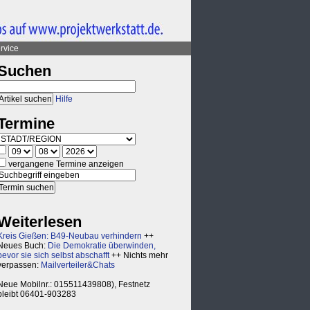
rvice
Suchen
Hilfe
Termine
vergangene Termine anzeigen
Weiterlesen
Kreis Gießen: B49-Neubau verhindern
++
Neues Buch:
Die Demokratie überwinden,
bevor sie sich selbst abschafft
++ Nichts mehr
verpassen:
Mailverteiler&Chats
Neue Mobilnr.: 015511439808), Festnetz
bleibt 06401-903283