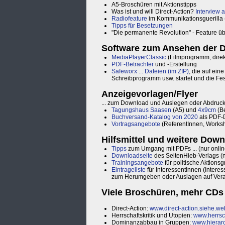
A5-Broschüren mit Aktionstipps
Was ist und will Direct-Action?
Interview 
Radiofeature
im Kommunikationsguerilla 
Tipps für Besetzungen
"Die permanente Revolution" - Feature ü
Software zum Ansehen der 
MediaPlayerClassic
(Filmprogramm, direk
PDF-Betrachter
und -Erstellung
Safeworx ... Dateien (im ZIP)
, die auf ein
Schreibprogramm usw. startet und die Fes
Anzeigevorlagen/Flyer
... zum Download und Auslegen oder Abdruck
Tagungshaus Saasen
(A5) und
4x9cm
(B
Buchversand-Katalog von 2020
als PDF-
Vortragsangebote
(ReferentInnen, Worksho
Hilfsmittel und weitere Dow
Tipps
zum Umgang mit PDFs ... (nur online
Downloadseite
des SeitenHieb-Verlags (n
Trainingsangebote
für politische Aktions
Eintrageliste
für InteressentInnen (Intere
zum Herumgeben oder Auslagen auf Vera
Viele Broschüren, mehr CDs
Direct-Action:
www.direct-action.siehe.we
Herrschaftskritik und Utopien:
www.herrsc
Dominanzabbau in Gruppen:
www.hierarc