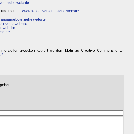
iven.siehe.website
 und mehr ...:
www.aktionsversand.siehe.website
ragsangebote.siehe.website
on.siehe.website
e.website
ume.de
mmerziellen Zwecken kopiert werden. Mehr zu Creative Commons unter
e/
egeben.