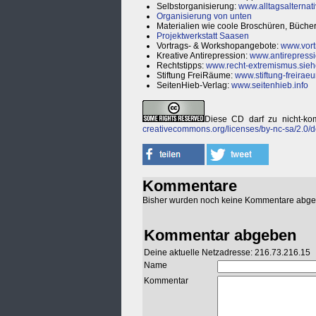
Selbstorganisierung:
www.alltagsalternat
Organisierung von unten
Materialien wie coole Broschüren, Bücher
Projektwerkstatt Saasen
Vortrags- & Workshopangebote:
www.vort
Kreative Antirepression:
www.antirepressi
Rechtstipps:
www.recht-extremismus.sieh
Stiftung FreiRäume:
www.stiftung-freirae
SeitenHieb-Verlag:
www.seitenhieb.info
Diese CD darf zu nicht-ko
creativecommons.org/licenses/by-nc-sa/2.0/d
Kommentare
Bisher wurden noch keine Kommentare abg
Kommentar abgeben
Deine aktuelle Netzadresse: 216.73.216.15
Name
Kommentar