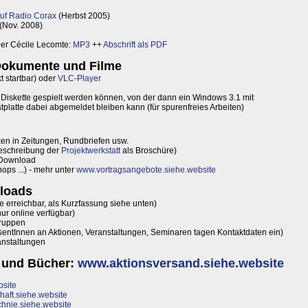
auf Radio Corax
(Herbst 2005)
(Nov. 2008)
ber Cécile Lecomte:
MP3
++
Abschrift als PDF
Dokumente und Filme
t startbar) oder
VLC-Player
e Diskette gespielt werden können, von der dann ein Windows 3.1 mit
tplatte dabei abgemeldet bleiben kann (für spurenfreies Arbeiten)
en in Zeitungen, Rundbriefen usw.
eschreibung der
Projektwerkstatt
als Broschüre)
Download
ps ...) - mehr unter
www.vortragsangebote.siehe.website
nloads
 erreichbar, als Kurzfassung siehe unten)
ur online verfügbar)
gruppen
ssentInnen an Aktionen, Veranstaltungen, Seminaren tagen Kontaktdaten ein)
nstaltungen
 und Bücher:
www.aktionsversand.siehe.website
bsite
haft.siehe.website
hnie.siehe.website