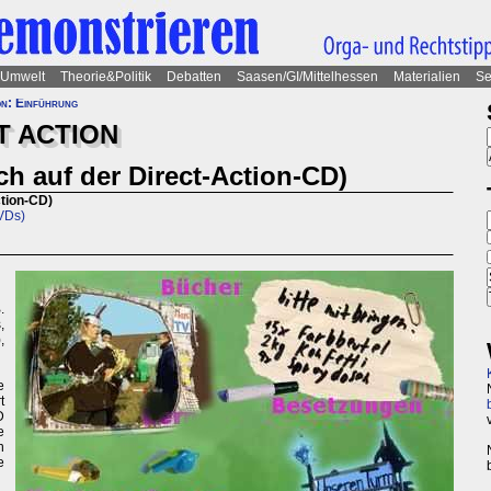
Umwelt
Theorie&Politik
Debatten
Saasen/GI/Mittelhessen
Materialien
Se
on: Einführung
T ACTION
ch auf der Direct-Action-CD)
ction-CD)
VDs)
.
,
,
e
t
D
e
n
e