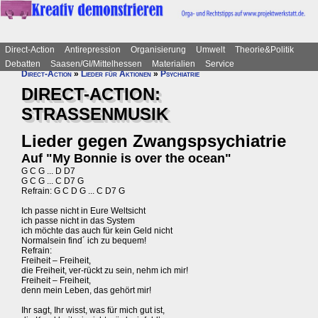
Direct-Action
Antirepression
Organisierung
Umwelt
Theorie&Politik
Debatten
Saasen/GI/Mittelhessen
Materialien
Service
Direct-Action
»
Lieder für Aktionen
»
Psychiatrie
DIRECT-ACTION:
STRASSENMUSIK
Lieder gegen Zwangspsychiatrie
Auf "My Bonnie is over the ocean"
G C G ... D D7
G C G ... C D7 G
Refrain: G C D G ... C D7 G
Ich passe nicht in Eure Weltsicht
ich passe nicht in das System
ich möchte das auch für kein Geld nicht
Normalsein find´ ich zu bequem!
Refrain:
Freiheit – Freiheit,
die Freiheit, ver-rückt zu sein, nehm ich mir!
Freiheit – Freiheit,
denn mein Leben, das gehört mir!
Ihr sagt, Ihr wisst, was für mich gut ist,