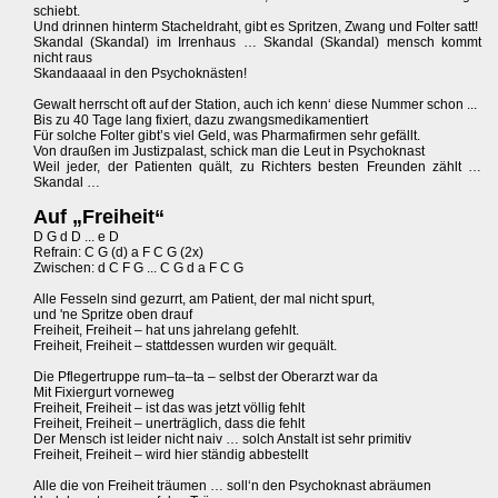
schiebt.
Und drinnen hinterm Stacheldraht, gibt es Spritzen, Zwang und Folter satt!
Skandal (Skandal) im Irrenhaus … Skandal (Skandal) mensch kommt
nicht raus
Skandaaaal in den Psychoknästen!
Gewalt herrscht oft auf der Station, auch ich kenn‘ diese Nummer schon ...
Bis zu 40 Tage lang fixiert, dazu zwangsmedikamentiert
Für solche Folter gibt’s viel Geld, was Pharmafirmen sehr gefällt.
Von draußen im Justizpalast, schick man die Leut in Psychoknast
Weil jeder, der Patienten quält, zu Richters besten Freunden zählt …
Skandal …
Auf „Freiheit“
D G d D ... e D
Refrain: C G (d) a F C G (2x)
Zwischen: d C F G ... C G d a F C G
Alle Fesseln sind gezurrt, am Patient, der mal nicht spurt,
und 'ne Spritze oben drauf
Freiheit, Freiheit – hat uns jahrelang gefehlt.
Freiheit, Freiheit – stattdessen wurden wir gequält.
Die Pflegertruppe rum–ta–ta – selbst der Oberarzt war da
Mit Fixiergurt vorneweg
Freiheit, Freiheit – ist das was jetzt völlig fehlt
Freiheit, Freiheit – unerträglich, dass die fehlt
Der Mensch ist leider nicht naiv … solch Anstalt ist sehr primitiv
Freiheit, Freiheit – wird hier ständig abbestellt
Alle die von Freiheit träumen … soll‘n den Psychoknast abräumen