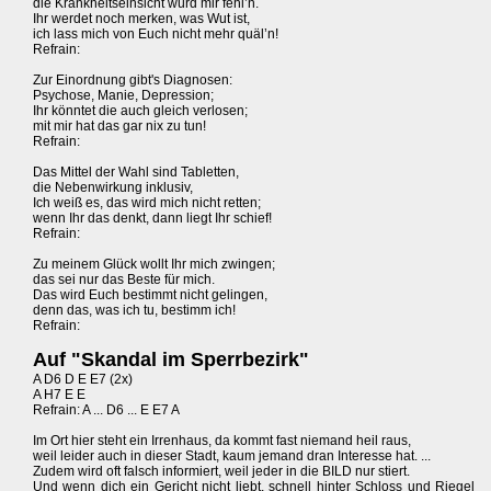
die Krankheitseinsicht würd mir fehl’n.
Ihr werdet noch merken, was Wut ist,
ich lass mich von Euch nicht mehr quäl’n!
Refrain:
Zur Einordnung gibt's Diagnosen:
Psychose, Manie, Depression;
Ihr könntet die auch gleich verlosen;
mit mir hat das gar nix zu tun!
Refrain:
Das Mittel der Wahl sind Tabletten,
die Nebenwirkung inklusiv,
Ich weiß es, das wird mich nicht retten;
wenn Ihr das denkt, dann liegt Ihr schief!
Refrain:
Zu meinem Glück wollt Ihr mich zwingen;
das sei nur das Beste für mich.
Das wird Euch bestimmt nicht gelingen,
denn das, was ich tu, bestimm ich!
Refrain:
Auf "Skandal im Sperrbezirk"
A D6 D E E7 (2x)
A H7 E E
Refrain: A ... D6 ... E E7 A
Im Ort hier steht ein Irrenhaus, da kommt fast niemand heil raus,
weil leider auch in dieser Stadt, kaum jemand dran Interesse hat. ...
Zudem wird oft falsch informiert, weil jeder in die BILD nur stiert.
Und wenn dich ein Gericht nicht liebt, schnell hinter Schloss und Riegel