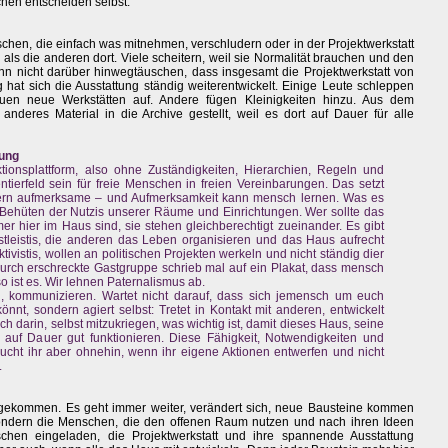
chen entscheiden selbst.
chen, die einfach was mitnehmen, verschludern oder in der Projektwerkstatt
als die anderen dort. Viele scheitern, weil sie Normalität brauchen und den
ann nicht darüber hinwegtäuschen, dass insgesamt die Projektwerkstatt von
 hat sich die Ausstattung ständig weiterentwickelt. Einige Leute schleppen
en neue Werkstätten auf. Andere fügen Kleinigkeiten hinzu. Aus dem
eres Material in die Archive gestellt, weil es dort auf Dauer für alle
ung
Aktionsplattform, also ohne Zuständigkeiten, Hierarchien, Regeln und
tierfeld sein für freie Menschen in freien Vereinbarungen. Das setzt
ern aufmerksame – und Aufmerksamkeit kann mensch lernen. Was es
e Behüten der Nutzis unserer Räume und Einrichtungen. Wer sollte das
hier im Haus sind, sie stehen gleichberechtigt zueinander. Es gibt
tleistis, die anderen das Leben organisieren und das Haus aufrecht
ktivistis, wollen an politischen Projekten werkeln und nicht ständig dier
urch erschreckte Gastgruppe schrieb mal auf ein Plakat, dass mensch
so ist es. Wir lehnen Paternalismus ab.
en, kommunizieren. Wartet nicht darauf, dass sich jemensch um euch
nnt, sondern agiert selbst: Tretet in Kontakt mit anderen, entwickelt
ch darin, selbst mitzukriegen, was wichtig ist, damit dieses Haus, seine
. auf Dauer gut funktionieren. Diese Fähigkeit, Notwendigkeiten und
aucht ihr aber ohnehin, wenn ihr eigene Aktionen entwerfen und nicht
.
gekommen. Es geht immer weiter, verändert sich, neue Bausteine kommen
 sondern die Menschen, die den offenen Raum nutzen und nach ihren Ideen
schen eingeladen, die Projektwerkstatt und ihre spannende Ausstattung