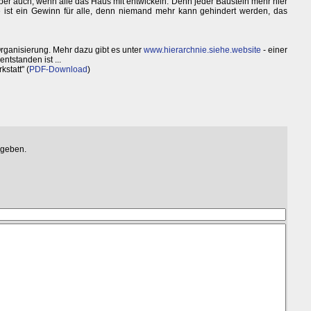
ber auch, wenn alle das Haus mit entwickeln. Denn jeder Baustein mehr hier
e ist ein Gewinn für alle, denn niemand mehr kann gehindert werden, das
Organisierung. Mehr dazu gibt es unter
www.hierarchnie.siehe.website
- einer
entstanden ist ...
statt" (
PDF-Download
)
egeben.