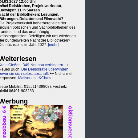
24.03.2027 12:00 Uhr
in/bei Reiskirchen, Projektwerkstatt,
Ludwigstr. 11 in Saasen
Nacht der Bibliotheken: Lesungen,
Führungen, Debatten und Filmnacht?
Die Projektwerkstatt beherbergt eine der
größten politischen und Sachbibliotheken des
Landes - und das unabhängig
selbstorganisiert. Beteiligen wir uns wieder an
der bundesweiten Nacht der Bibliotheken?
Die nächste ist im Jahr 2027.
[mehr]
Weiterlesen
Kreis Gießen: B49-Neubau verhindern
++
Neues Buch:
Die Demokratie überwinden,
bevor sie sich selbst abschafft
++ Nichts mehr
verpassen:
Mailverteiler&Chats
Neue Mobilnr.: 015511439808), Festnetz
bleibt 06401-903283
Werbung