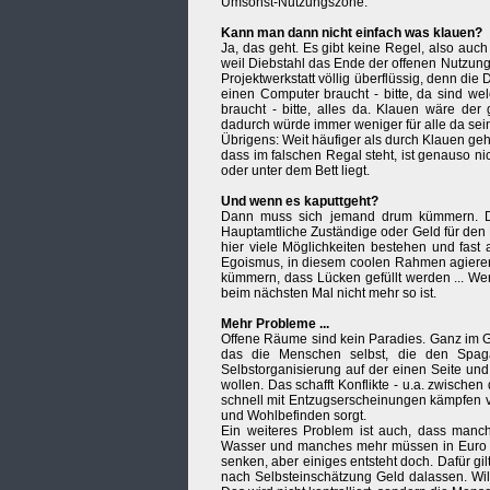
Umsonst-Nutzungszone.
Kann man dann nicht einfach was klauen?
Ja, das geht. Es gibt keine Regel, also au
weil Diebstahl das Ende der offenen Nutzung v
Projektwerkstatt völlig überflüssig, denn d
einen Computer braucht - bitte, da sind wel
braucht - bitte, alles da. Klauen wäre de
dadurch würde immer weniger für alle da sein.
Übrigens: Weit häufiger als durch Klauen geh
dass im falschen Regal steht, ist genauso ni
oder unter dem Bett liegt.
Und wenn es kaputtgeht?
Dann muss sich jemand drum kümmern. Die
Hauptamtliche Zuständige oder Geld für den Ei
hier viele Möglichkeiten bestehen und fast 
Egoismus, in diesem coolen Rahmen agieren 
kümmern, dass Lücken gefüllt werden ... Wer 
beim nächsten Mal nicht mehr so ist.
Mehr Probleme ...
Offene Räume sind kein Paradies. Ganz im Geg
das die Menschen selbst, die den Spaga
Selbstorganisierung auf der einen Seite un
wollen. Das schafft Konflikte - u.a. zwisch
schnell mit Entzugserscheinungen kämpfen v
und Wohlbefinden sorgt.
Ein weiteres Problem ist auch, dass manch
Wasser und manches mehr müssen in Euro be
senken, aber einiges entsteht doch. Dafür gil
nach Selbsteinschätzung Geld dalassen. Will