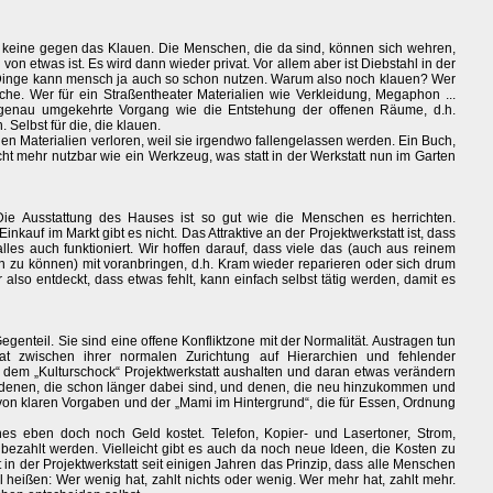
ch keine gegen das Klauen. Die Menschen, die da sind, können sich wehren,
on etwas ist. Es wird dann wieder privat. Vor allem aber ist Diebstahl in der
ie Dinge kann mensch ja auch so schon nutzen. Warum also noch klauen? Wer
che. Wer für ein Straßentheater Materialien wie Verkleidung, Megaphon ...
r genau umgekehrte Vorgang wie die Entstehung der offenen Räume, d.h.
 Selbst für die, die klauen.
en Materialien verloren, weil sie irgendwo fallengelassen werden. Ein Buch,
cht mehr nutzbar wie ein Werkzeug, was statt in der Werkstatt nun im Garten
 Ausstattung des Hauses ist so gut wie die Menschen es herrichten.
nkauf im Markt gibt es nicht. Das Attraktive an der Projektwerkstatt ist, dass
alles auch funktioniert. Wir hoffen darauf, dass viele das (auch aus reinem
zu können) mit voranbringen, d.h. Kram wieder reparieren oder sich drum
also entdeckt, dass etwas fehlt, kann einfach selbst tätig werden, damit es
enteil. Sie sind eine offene Konfliktzone mit der Normalität. Austragen tun
t zwischen ihrer normalen Zurichtung auf Hierarchien und fehlender
d dem „Kulturschock“ Projektwerkstatt aushalten und daran etwas verändern
en denen, die schon länger dabei sind, und denen, die neu hinzukommen und
on klaren Vorgaben und der „Mami im Hintergrund“, die für Essen, Ordnung
es eben doch noch Geld kostet. Telefon, Kopier- und Lasertoner, Strom,
zahlt werden. Vielleicht gibt es auch da noch neue Ideen, die Kosten zu
t in der Projektwerkstatt seit einigen Jahren das Prinzip, dass alle Menschen
 heißen: Wer wenig hat, zahlt nichts oder wenig. Wer mehr hat, zahlt mehr.