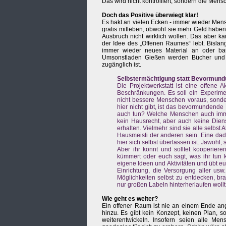
Das wird nicht kontrolliert, sondern die Mens
Doch das Positive überwiegt klar!
Es hakt an vielen Ecken - immer wieder Mens
gratis mitleben, obwohl sie mehr Geld haben 
Ausbruch nicht wirklich wollen. Das aber k
der Idee des „Offenen Raumes“ lebt. Bislang
immer wieder neues Material an oder bau
Umsonstladen Gießen werden Bücher und and
zugänglich ist.
Selbstermächtigung statt Bevormund
Die Projektwerkstatt ist eine offene 
Beschränkungen. Es soll ein Experimen
nicht bessere Menschen voraus, sond
hier nicht gibt, ist das bevormundend
auch tun? Welche Menschen auch immer 
kein Hausrecht, aber auch keine Diens
erhalten. Vielmehr sind sie alle selbst A
Hausmeisti der anderen sein. Eine dad
hier sich selbst überlassen ist. Jawohl, 
Aber ihr könnt und solltet kooperier
kümmert oder euch sagt, was ihr tun kö
eigene Ideen und Aktivitäten und übt eu
Einrichtung, die Versorgung aller usw
Möglichkeiten selbst zu entdecken, br
nur großen Labeln hinterherlaufen wollt
Wie geht es weiter?
Ein offener Raum ist nie an einem Ende an
hinzu. Es gibt kein Konzept, keinen Plan,
weiterentwickeln. Insofern seien alle Men