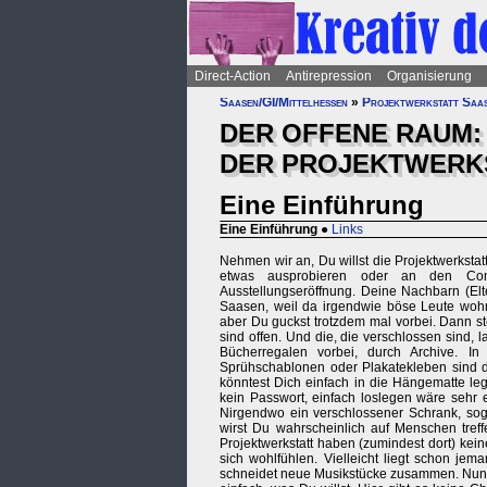
Direct-Action
Antirepression
Organisierung
Saasen/GI/Mittelhessen
»
Projektwerkstatt Saa
DER OFFENE RAUM:
DER PROJEKTWERK
Eine Einführung
Eine Einführung
●
Links
Nehmen wir an, Du willst die Projektwerkstatt 
etwas ausprobieren oder an den Comp
Ausstellungseröffnung. Deine Nachbarn (Elt
Saasen, weil da irgendwie böse Leute wohn
aber Du guckst trotzdem mal vorbei. Dann s
sind offen. Und die, die verschlossen sind,
Bücherregalen vorbei, durch Archive. In
Sprühschablonen oder Plakatekleben sind 
könntest Dich einfach in die Hängematte le
kein Passwort, einfach loslegen wäre sehr 
Nirgendwo ein verschlossener Schrank, sog
wirst Du wahrscheinlich auf Menschen treff
Projektwerkstatt haben (zumindest dort) kei
sich wohlfühlen. Vielleicht liegt schon j
schneidet neue Musikstücke zusammen. Nun kö