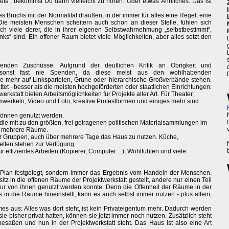
Chefs“, bekommst Du dann vielleicht zu hören. Oder etwas Ähnliches. Das ist
s Bruchs mit der Normalität draußen, in der immer für alles eine Regel, eine
Die meisten Menschen scheitern auch schon an dieser Stelle, fühlen sich
auch viele derer, die in ihrer eigenen Selbstwahrnehmung „selbstbestimmt“,
ks“ sind. Ein offener Raum bietet viele Möglichkeiten, aber alles setzt den
fenden Zuschüsse. Aufgrund der deutlichen Kritik an Obrigkeit und
ch sonst fast nie Spenden, da diese meist aus den wohlhabenden
e mehr auf Linksparteien, Grüne oder hierarchische Großverbände stehen.
ttet - besser als die meisten hochgeförderten oder staatlichen Einrichtungen:
erkstatt bieten Arbeitsmöglichkeiten für Projekte aller Art. Für Theater,
imwerkeln, Video und Foto, kreative Protestformen und einiges mehr sind
können genutzt werden.
 die mit zu den größten, frei getragenen politischen Materialsammlungen im
n mehrere Räume.
für Gruppen, auch über mehrere Tage das Haus zu nutzen. Küche,
tten stehen zur Verfügung.
ür effizientes Arbeiten (Kopierer, Computer ...), Wohlfühlen und viele
m Plan festgelegt, sondern immer das Ergebnis vom Handeln der Menschen.
z in die offenen Räume der Projektwerkstatt gestellt, andere nur einen Teil
 nur von ihnen genutzt werden konnte. Denn die Offenheit der Räume in der
as in die Räume hineinstellt, kann es auch selbst immer nutzen - plus allem,
 aus: Alles was dort steht, ist kein Privateigentum mehr. Dadurch werden
ie bisher privat hatten, können sie jetzt immer noch nutzen. Zusätzlich steht
besaßen und nun in der Projektwerkstatt steht. Das Haus ist also eine Art