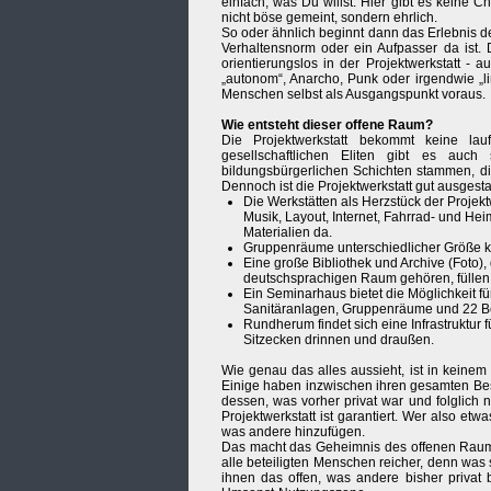
einfach, was Du willst. Hier gibt es keine 
nicht böse gemeint, sondern ehrlich.
So oder ähnlich beginnt dann das Erlebnis de
Verhaltensnorm oder ein Aufpasser da ist. 
orientierungslos in der Projektwerkstatt - 
„autonom“, Anarcho, Punk oder irgendwie „lin
Menschen selbst als Ausgangspunkt voraus.
Wie entsteht dieser offene Raum?
Die Projektwerkstatt bekommt keine lau
gesellschaftlichen Eliten gibt es au
bildungsbürgerlichen Schichten stammen, di
Dennoch ist die Projektwerkstatt gut ausgesta
Die Werkstätten als Herzstück der Projektw
Musik, Layout, Internet, Fahrrad- und He
Materialien da.
Gruppenräume unterschiedlicher Größe 
Eine große Bibliothek und Archive (Foto),
deutschsprachigen Raum gehören, fülle
Ein Seminarhaus bietet die Möglichkeit 
Sanitäranlagen, Gruppenräume und 22 Be
Rundherum findet sich eine Infrastruktur f
Sitzecken drinnen und draußen.
Wie genau das alles aussieht, ist in keine
Einige haben inzwischen ihren gesamten Besit
dessen, was vorher privat war und folglich
Projektwerkstatt ist garantiert. Wer also etw
was andere hinzufügen.
Das macht das Geheimnis des offenen Raumes
alle beteiligten Menschen reicher, denn was s
ihnen das offen, was andere bisher privat 