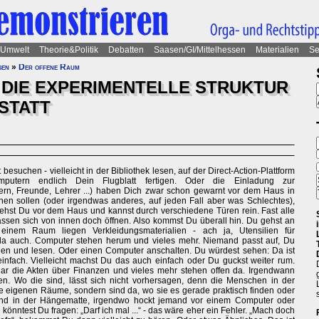
Umwelt
Theorie&Politik
Debatten
Saasen/GI/Mittelhessen
Materialien
Se
sen
»
Der offene Raum
 DIE EXPERIMENTELLE STRUKTUR
STATT
besuchen - vielleicht in der Bibliothek lesen, auf der Direct-Action-Plattform
utern endlich Dein Flugblatt fertigen. Oder die Einladung zur
ern, Freunde, Lehrer ...) haben Dich zwar schon gewarnt vor dem Haus in
en sollen (oder irgendwas anderes, auf jeden Fall aber was Schlechtes),
tehst Du vor dem Haus und kannst durch verschiedene Türen rein. Fast alle
 lassen sich von innen doch öffnen. Also kommst Du überall hin. Du gehst an
 einem Raum liegen Verkleidungsmaterialien - ach ja, Utensilien für
da auch. Computer stehen herum und vieles mehr. Niemand passt auf, Du
gen und lesen. Oder einen Computer anschalten. Du würdest sehen: Da ist
einfach. Vielleicht machst Du das auch einfach oder Du guckst weiter rum.
ar die Akten über Finanzen und vieles mehr stehen offen da. Irgendwann
en. Wo die sind, lässt sich nicht vorhersagen, denn die Menschen in der
ne eigenen Räume, sondern sind da, wo sie es gerade praktisch finden oder
emand in der Hängematte, irgendwo hockt jemand vor einem Computer oder
nntest Du fragen: „Darf ich mal ...“ - das wäre eher ein Fehler. „Mach doch